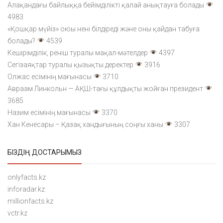
Алақандағы байлыққа бейімділікті қалай анықтауға болады
4983
«Қошқар мүйіз» оюы нені білдіреді және оны қайдан табуға
болады?
4539
Кешірімділік, реніш туралы мақал-мәтелдер
4397
Сегізаяқтар туралы қызықты деректер
3916
Олжас есімінің мағынасы
3710
Авраам Линкольн — АҚШ-тағы құлдықты жойған президент
3685
Назим есімінің мағынасы
3370
Хан Кенесары – Қазақ хандығының соңғы ханы
3307
БІЗДІҢ ДОСТАРЫМЫЗ
onlyfacts.kz
inforadar.kz
millionfacts.kz
vctr.kz