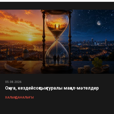
05.08.2026
Оқиға, кездейсоқтық туралы мақал-мәтелдер
ХАЛЫҚ ДАНАЛЫҒЫ