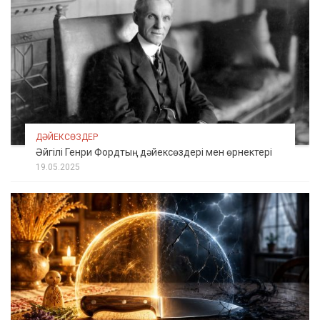
ДӘЙЕКСӨЗДЕР
Әйгілі Генри Фордтың дәйексөздері мен өрнектері
19.05.2025