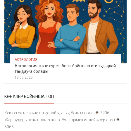
АСТРОЛОГИЯ
Астрология және сурет: белгі бойынша стильді қалай
таңдауға болады
13.05.2025
КӨРУЛЕР БОЙЫНША ТОП
Кек деген не және ол қалай қызық болды лола
7906
Жер аударылған планеталар: бұл адамға қалай әсер етеді
5965