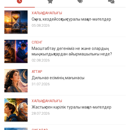
ХАЛЫҚ ДАНАЛЫҒЫ
Оқиға, кездейсоқтық туралы мақал-мәтелдер
05.08.2026
СЛЕНГ
Масштабтау дегеніміз не және олардың
мыңжылдықтардан айырмашылығы неде?
02.08.2026
АТТАР
Дильназ есімінің мағынасы
31.07.2026
ХАЛЫҚ ДАНАЛЫҒЫ
Жастық пен кәрілік туралы мақал-мәтелдер
28.07.2026