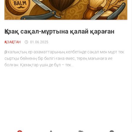
Қазақ сақал-мұртына қалай қараған
ҚАЗАҚСТАН
01.06.2025
Әр халықтың ер-азаматтарының келбетінде сақал мен мұрт тек
сыртқы бейненің бір бөлігі ғана емес, терең мағынаға ие
болған. Қазақтар үшін де бұл – тек...