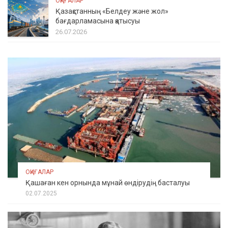
ОҚИҒАЛАР
Қазақстанның «Белдеу және жол»
бағдарламасына қатысуы
26.07.2026
ОҚИҒАЛАР
Қашаған кен орнында мұнай өндірудің басталуы
02.07.2025