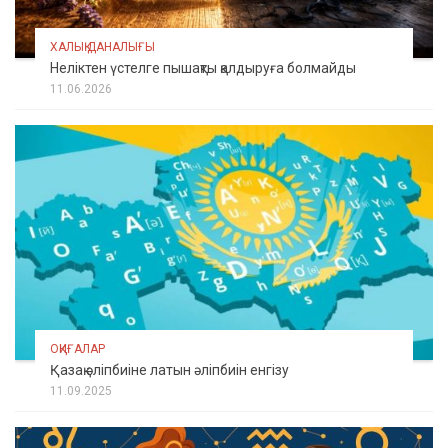
ХАЛЫҚ ДАНАЛЫҒЫ
Неліктен үстелге пышақты қалдыруға болмайды
11.06.2026
ОҚИҒАЛАР
Қазақ әліпбиіне латын әліпбиін енгізу
11.09.2025