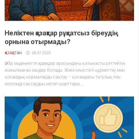
Неліктен қазақтар рұқсатсыз біреудің
орнына отырмады?
ҚАЗАҚСТАН
28.07.2025
Әрбір мәдениетте адамдар арасындағы қатынасты реттейтін
жазылмаған заңдар болады. Жеке кеңістікті құрметтеу мен
қоғамдық нормаларды сақтау – қоғамдағы татулық пен
келісімді сақтаудың негізгі шарттары....