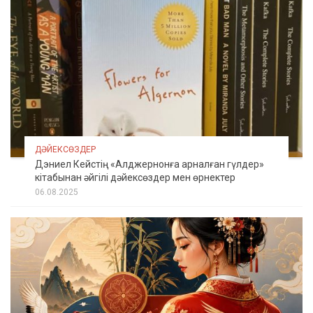
ДӘЙЕКСӨЗДЕР
Дэниел Кейстің «Алджернонға арналған гүлдер»
кітабынан әйгілі дәйексөздер мен өрнектер
06.08.2025