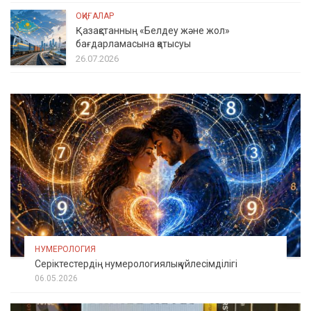
ОҚИҒАЛАР
Қазақстанның «Белдеу және жол»
бағдарламасына қатысуы
26.07.2026
НУМЕРОЛОГИЯ
Серіктестердің нумерологиялық үйлесімділігі
06.05.2026