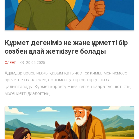
Құрмет дегеніміз не және құрметті бір
сөзбен қалай жеткізуге болады
СЛЕНГ
20.05.2025
Адамдар арасындағы қарым-қатынас тек қимылмен немесе
әрекетпен ғана емес, сонымен қатар сөз арқылы да
қалыптасады. Құрмет көрсету – кез келген өзара түсіністіктің,
мәдениетті диалогтың...