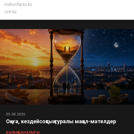
millionfacts.kz
vctr.kz
05.08.2026
Оқиға, кездейсоқтық туралы мақал-мәтелдер
ХАЛЫҚ ДАНАЛЫҒЫ