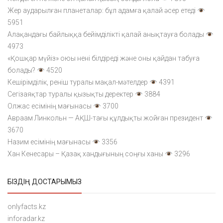
Жер аударылған планеталар: бұл адамға қалай әсер етеді
5951
Алақандағы байлыққа бейімділікті қалай анықтауға болады
4973
«Қошқар мүйіз» оюы нені білдіреді және оны қайдан табуға
болады?
4520
Кешірімділік, реніш туралы мақал-мәтелдер
4391
Сегізаяқтар туралы қызықты деректер
3884
Олжас есімінің мағынасы
3700
Авраам Линкольн — АҚШ-тағы құлдықты жойған президент
3670
Назим есімінің мағынасы
3356
Хан Кенесары – Қазақ хандығының соңғы ханы
3296
БІЗДІҢ ДОСТАРЫМЫЗ
onlyfacts.kz
inforadar.kz