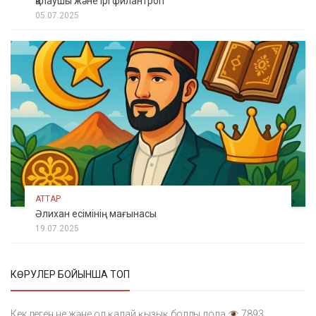
қалаушы және ірі филантроп
05.07.2025
АТТАР
Әлихан есімінің мағынасы
19.07.2025
КӨРУЛЕР БОЙЫНША ТОП
Кек деген не және ол қалай қызық болды лола
7893