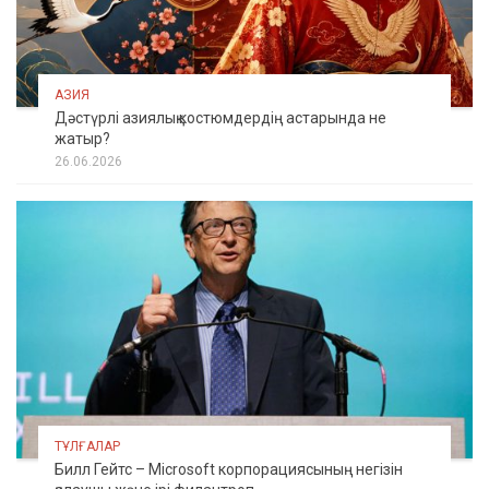
АЗИЯ
Дәстүрлі азиялық костюмдердің астарында не
жатыр?
26.06.2026
ТҰЛҒАЛАР
Билл Гейтс – Microsoft корпорациясының негізін