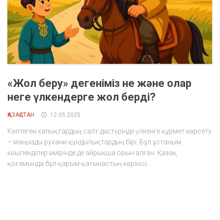
«Жол беру» дегеніміз не және олар
неге үлкендерге жол берді?
ҚАЗАҚСТАН
12.05.2025
Көптеген халықтардың салт-дәстүрінде үлкенге құрмет көрсету
– маңызды рухани құндылықтардың бірі. Бұл ұстаным
көшпенділер өмірінде де айрықша орын алған. Қазақ
қоғамында бұл қарым-қатынастың көрінісі...