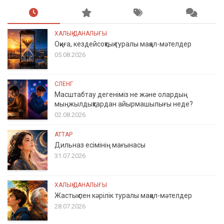
ХАЛЫҚ ДАНАЛЫҒЫ
Оқиға, кездейсоқтық туралы мақал-мәтелдер
05.08.2026
СЛЕНГ
Масштабтау дегеніміз не және олардың
мыңжылдықтардан айырмашылығы неде?
02.08.2026
АТТАР
Дильназ есімінің мағынасы
31.07.2026
ХАЛЫҚ ДАНАЛЫҒЫ
Жастық пен кәрілік туралы мақал-мәтелдер
28.07.2026