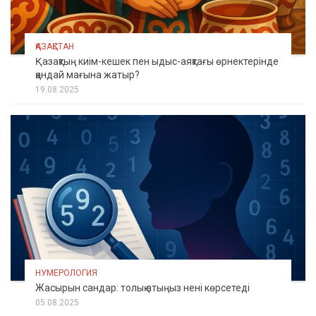
ҚАЗАҚСТАН
Қазақтың киім-кешек пен ыдыс-аяқтағы өрнектерінде
қандай мағына жатыр?
19.08.2025
НУМЕРОЛОГИЯ
Жасырын сандар: толық атыңыз нені көрсетеді
05.08.2025