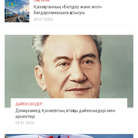
ОҚИҒАЛАР
Қазақстанның «Белдеу және жол»
бағдарламасына қатысуы
26.07.2026
ДӘЙЕКСӨЗДЕР
Дінмұхамед Қонаевтың атақты дәйексөздері мен
өрнектері
05.01.2026