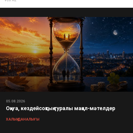
05.08.2026
Оқиға, кездейсоқтық туралы мақал-мәтелдер
ХАЛЫҚ ДАНАЛЫҒЫ