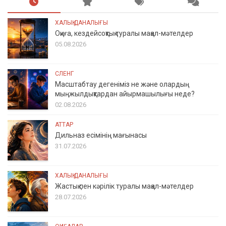
ХАЛЫҚ ДАНАЛЫҒЫ
Оқиға, кездейсоқтық туралы мақал-мәтелдер
05.08.2026
СЛЕНГ
Масштабтау дегеніміз не және олардың
мыңжылдықтардан айырмашылығы неде?
02.08.2026
АТТАР
Дильназ есімінің мағынасы
31.07.2026
ХАЛЫҚ ДАНАЛЫҒЫ
Жастық пен кәрілік туралы мақал-мәтелдер
28.07.2026