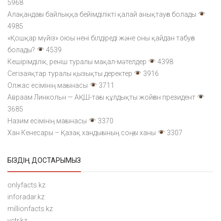
5968
Алақандағы байлыққа бейімділікті қалай анықтауға болады
4985
«Қошқар мүйіз» оюы нені білдіреді және оны қайдан табуға
болады?
4539
Кешірімділік, реніш туралы мақал-мәтелдер
4398
Сегізаяқтар туралы қызықты деректер
3916
Олжас есімінің мағынасы
3711
Авраам Линкольн — АҚШ-тағы құлдықты жойған президент
3685
Назим есімінің мағынасы
3370
Хан Кенесары – Қазақ хандығының соңғы ханы
3307
БІЗДІҢ ДОСТАРЫМЫЗ
onlyfacts.kz
inforadar.kz
millionfacts.kz
vctr.kz