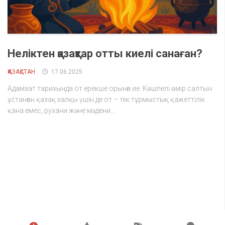
Неліктен қазақтар отты киелі санаған?
ҚАЗАҚСТАН
17.06.2025
Адамзат тарихында от ерекше орынға ие. Көшпелі өмір салтын
ұстанған қазақ халқы үшін де от – тек тұрмыстық қажеттілік
қана емес, рухани және мәдени...