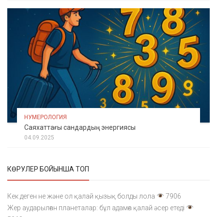
НУМЕРОЛОГИЯ
Саяхаттағы сандардың энергиясы
04.09.2025
КӨРУЛЕР БОЙЫНША ТОП
Кек деген не және ол қалай қызық болды лола
7906
Жер аударылған планеталар: бұл адамға қалай әсер етеді