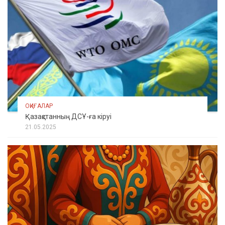
ОҚИҒАЛАР
Қазақстанның ДСҰ-ға кіруі
21.05.2025