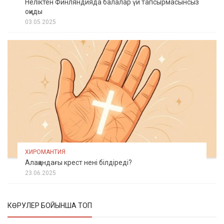
Неліктен Финляндияда балалар үй тапсырмасынсыз
оқиды
03.05.2025
ХИРОМАНТИЯ
Алақандағы крест нені білдіреді?
23.06.2025
КӨРУЛЕР БОЙЫНША ТОП