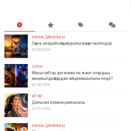
ХАЛЫҚ ДАНАЛЫҒЫ
Оқиға, кездейсоқтық туралы мақал-мәтелдер
05.08.2026
СЛЕНГ
Масштабтау дегеніміз не және олардың
мыңжылдықтардан айырмашылығы неде?
02.08.2026
АТТАР
Дильназ есімінің мағынасы
31.07.2026
ХАЛЫҚ ДАНАЛЫҒЫ