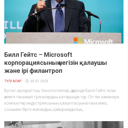
Билл Гейтс – Microsoft
корпорациясының негізін қалаушы
және ірі филантроп
ТҰЛҒАЛАР
05.07.2025
Бүгінгі ақпараттық технологиялар дәуірінде Билл Гейтс есімі
әлемге танымал тұлғалардың қатарында тұр. Ол тек заманауи
компьютер индустриясының қалыптасуына ғана емес,
сонымен бірге жаһандық қайырымдылық...