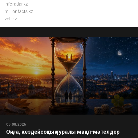
inforadar.kz
millionfacts.kz
vctr.kz
05.08.2026
Оқиға, кездейсоқтық туралы мақал-мәтелдер