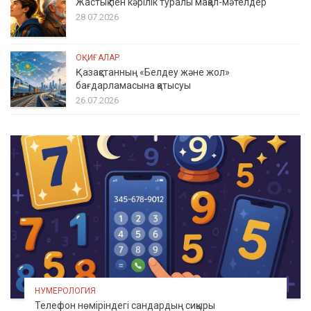
Жастық пен кәрілік туралы мақал-мәтелдер
28.07.2026
ОҚИҒАЛАР
Қазақстанның «Белдеу және жол»
бағдарламасына қатысуы
26.07.2026
НУМЕРОЛОГИЯ
Телефон нөміріндегі сандардың сиқыры