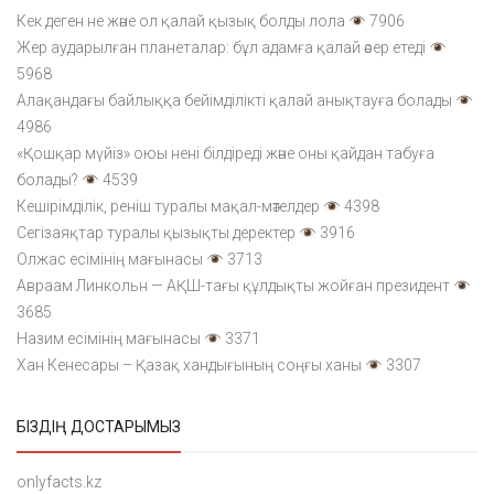
Кек деген не және ол қалай қызық болды лола
7906
Жер аударылған планеталар: бұл адамға қалай әсер етеді
5968
Алақандағы байлыққа бейімділікті қалай анықтауға болады
4986
«Қошқар мүйіз» оюы нені білдіреді және оны қайдан табуға
болады?
4539
Кешірімділік, реніш туралы мақал-мәтелдер
4398
Сегізаяқтар туралы қызықты деректер
3916
Олжас есімінің мағынасы
3713
Авраам Линкольн — АҚШ-тағы құлдықты жойған президент
3685
Назим есімінің мағынасы
3371
Хан Кенесары – Қазақ хандығының соңғы ханы
3307
БІЗДІҢ ДОСТАРЫМЫЗ
onlyfacts.kz