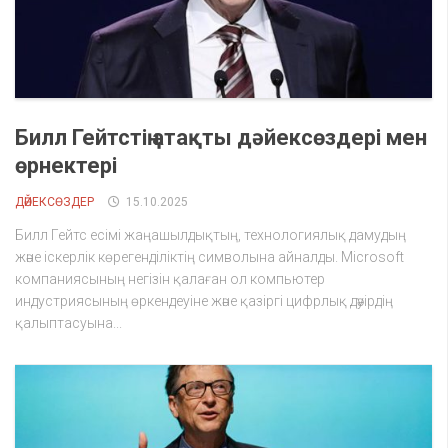
Билл Гейтстің атақты дәйексөздері мен
өрнектері
ДӘЙЕКСӨЗДЕР
15.10.2025
Билл Гейтс есімі жаңашылдықтың, технологиялық дамудың
және іскерлік көрегенділіктің символына айналды. Microsoft
компаниясының негізін қалаған ол компьютер
индустриясының өркендеуіне және қазіргі цифрлық дәуірдің
қалыптасуына...