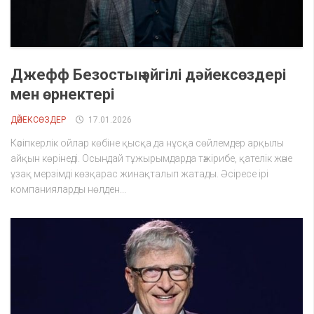
Джефф Безостың әйгілі дәйексөздері
мен өрнектері
ДӘЙЕКСӨЗДЕР
17.01.2026
Кәсіпкерлік ойлар көбіне қысқа да нұсқа сөйлемдер арқылы
айқын көрінеді. Осындай тұжырымдарда тәжірибе, қателік және
ұзақ мерзімді көзқарас жинақталып жатады. Әсіресе ірі
компанияларды нөлден...