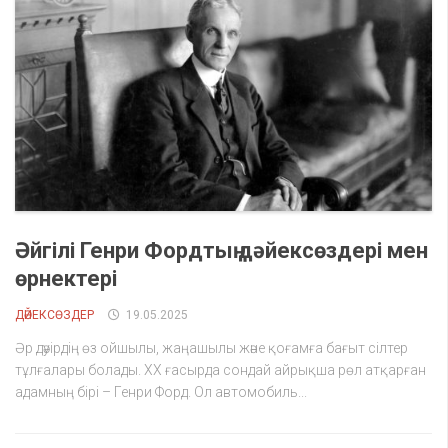
Әйгілі Генри Фордтың дәйексөздері мен
өрнектері
ДӘЙЕКСӨЗДЕР
19.05.2025
Әр дәуірдің өз ойшылы, жаңашылы және қоғамға бағыт сілтер
тұлғалары болады. ХХ ғасырда сондай айрықша рөл атқарған
адамның бірі – Генри Форд. Ол автомобиль...