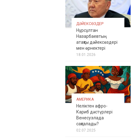
ДӘЙЕКСӨЗДЕР
Нұрсұлтан
Назарбаевтың
атақты дәйексөздері
мен өрнектері
18.01.2026
АМЕРИКА
Неліктен афро-
Кариб дәстүрлері
Венесуэлада
сақталады?
02.07.2025