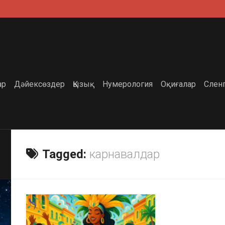
ар
Дәйексөздер
Қызық
Нумерология
Оқиғалар
Слен
Tagged:
карнавалдар