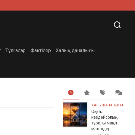
г
Тұлғалар
Фактілер
Халық даналығы
ХАЛЫҚ ДАНАЛЫҒЫ
Оқиға,
кездейсоқтық
туралы мақал-
мәтелдер