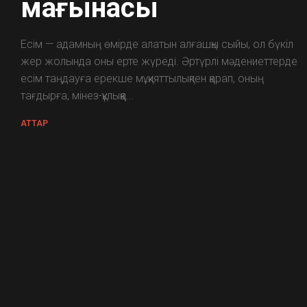
мағынасы
Есім — адамның өмірде алатын алғашқы сыйы, ол бүкіл
жер жолында оны ерте жүреді. Әртүрлі мәдениеттерде
есім таңдауға ерекше мұқияттылықпен қарап, оның
тағдырға, мінез-құлыққа...
АТТАР