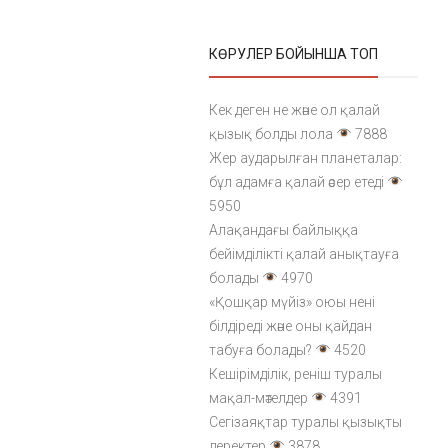
КӨРУЛЕР БОЙЫНША ТОП
Кек деген не және ол қалай
қызық болды лола
7888
Жер аударылған планеталар:
бұл адамға қалай әсер етеді
5950
Алақандағы байлыққа
бейімділікті қалай анықтауға
болады
4970
«Қошқар мүйіз» оюы нені
білдіреді және оны қайдан
табуға болады?
4520
Кешірімділік, реніш туралы
мақал-мәтелдер
4391
Сегізаяқтар туралы қызықты
деректер
3878