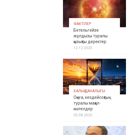
ФАКТІЛЕР
Бетельгейзе
жұлдызы туралы
қызықты деректер
12.12.2025
ХАЛЫҚ ДАНАЛЫҒЫ
Оқиға, кездейсоқтық
туралы мақал-
мәтелдер
05.08.2026