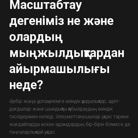
Масштабтау
дегеніміз не және
олардың
мыңжылдықтардан
айырмашылығы
неде?
Әрбір жаңа ұрпақ әлемге өзіндік құндылықтар, әдет-
дағдылар және шындықты қабылдаудың өзіндік
тәсілдерімен келеді. Әлеуметтанушылар ұқсас тарихи
жағдайларда өскен адамдардың бір-бірін білмесе де
таңғаларлықтай ұқсас...