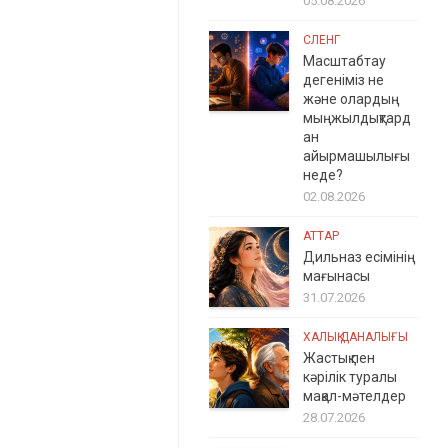
05.08.2026
СЛЕНГ
Масштабтау
дегеніміз не
және олардың
мыңжылдықтард
ан
айырмашылығы
неде?
02.08.2026
АТТАР
Дильназ есімінің
мағынасы
31.07.2026
ХАЛЫҚ ДАНАЛЫҒЫ
Жастық пен
кәрілік туралы
мақал-мәтелдер
28.07.2026