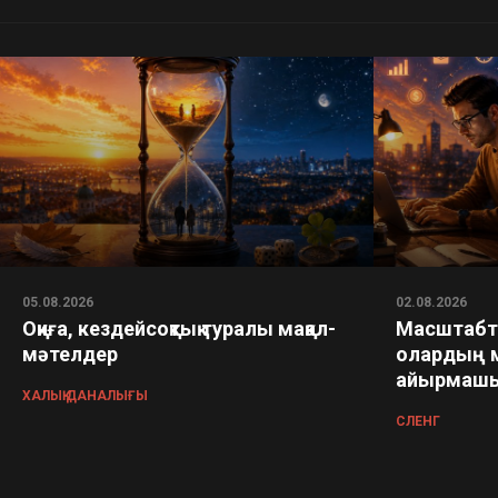
05.08.2026
02.08.2026
Оқиға, кездейсоқтық туралы мақал-
Масштабта
мәтелдер
олардың 
айырмашы
ХАЛЫҚ ДАНАЛЫҒЫ
СЛЕНГ