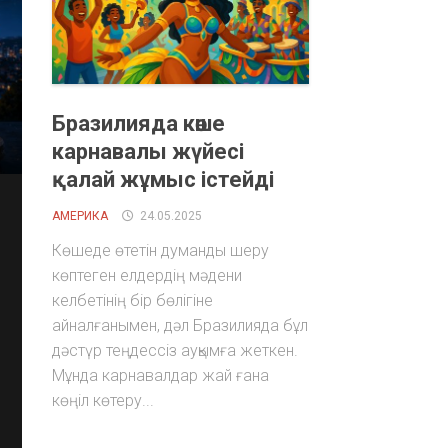
Бразилияда көше
карнавалы жүйесі
қалай жұмыс істейді
АМЕРИКА
24.05.2025
Көшеде өтетін думанды шеру
көптеген елдердің мәдени
келбетінің бір бөлігіне
айналғанымен, дәл Бразилияда бұл
дәстүр теңдессіз ауқымға жеткен.
Мұнда карнавалдар жай ғана
көңіл көтеру...