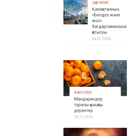
ОҚИҒАЛАР
Қазақстанның
«Белдеу және
жол»
бағдарламасына
қатысуы
26.07.2026
ФАКТІЛЕР
Мандариндер
туралы қызықты
деректер
28.12.2025