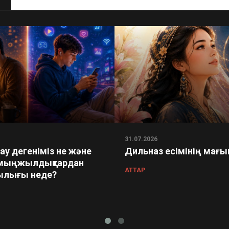
31.07.2026
у дегеніміз не және
Дильназ есімінің мағ
мыңжылдықтардан
АТТАР
лығы неде?