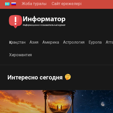
Skip
Жоба туралы
Сайт ережелері
to
content
Қазақстан
Азия
Америка
Астрология
Еуропа
Атт
Хиромантия
Интересно сегодня