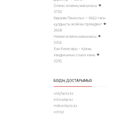
Олжас есімінің мағынасы
3700
Авраам Линкольн — АҚШ-тағы
құлдықты жойған президент
3668
Назим есімінің мағынасы
3356
Хан Кенесары – Қазақ
хандығының соңғы ханы
3295
БІЗДІҢ ДОСТАРЫМЫЗ
onlyfacts.kz
inforadar.kz
millionfacts.kz
vctr.kz