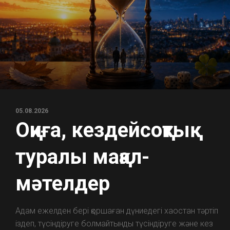
05.08.2026
Оқиға, кездейсоқтық
туралы мақал-
мәтелдер
Адам ежелден бері қоршаған дүниедегі хаостан тәртіп
іздеп, түсіндіруге болмайтынды түсіндіруге және кез