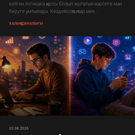
келген логикаға қарсы болып жататын нәрсеге мән
беруге ұмтылады. Кездейсоқтықтар мен...
ХАЛЫҚ ДАНАЛЫҒЫ
02.08.2026