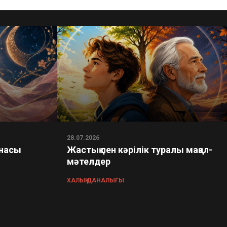
28.07.2026
ынасы
Жастық пен кәрілік туралы мақал-
мәтелдер
ХАЛЫҚ ДАНАЛЫҒЫ