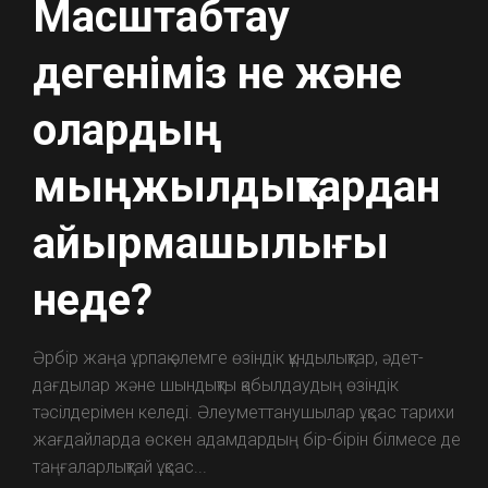
Масштабтау
дегеніміз не және
олардың
мыңжылдықтардан
айырмашылығы
неде?
Әрбір жаңа ұрпақ әлемге өзіндік құндылықтар, әдет-
дағдылар және шындықты қабылдаудың өзіндік
тәсілдерімен келеді. Әлеуметтанушылар ұқсас тарихи
жағдайларда өскен адамдардың бір-бірін білмесе де
таңғаларлықтай ұқсас...