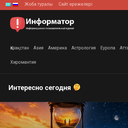
Skip
Жоба туралы
Сайт ережелері
to
content
Қазақстан
Азия
Америка
Астрология
Еуропа
Атт
Хиромантия
Интересно сегодня