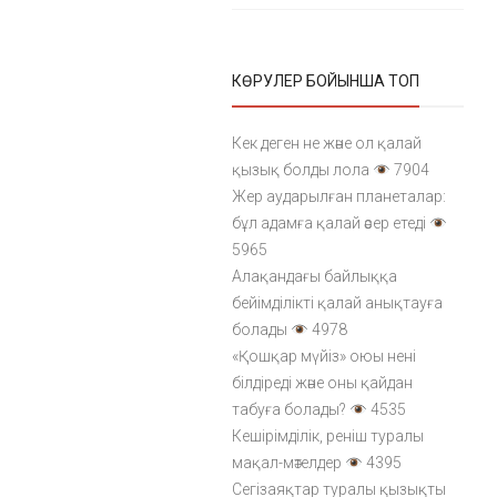
КӨРУЛЕР БОЙЫНША ТОП
Кек деген не және ол қалай
қызық болды лола
7904
Жер аударылған планеталар:
бұл адамға қалай әсер етеді
5965
Алақандағы байлыққа
бейімділікті қалай анықтауға
болады
4978
«Қошқар мүйіз» оюы нені
білдіреді және оны қайдан
табуға болады?
4535
Кешірімділік, реніш туралы
мақал-мәтелдер
4395
Сегізаяқтар туралы қызықты