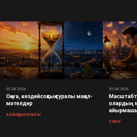
05.08.2026
02.08.2026
Оқиға, кездейсоқтық туралы мақал-
Масштабта
мәтелдер
олардың 
айырмашы
ХАЛЫҚ ДАНАЛЫҒЫ
СЛЕНГ