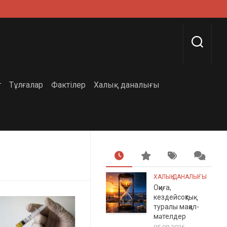
г
Тұлғалар
Фактілер
Халық даналығы
ХАЛЫҚ ДАНАЛЫҒЫ
Оқиға,
кездейсоқтық
туралы мақал-
мәтелдер