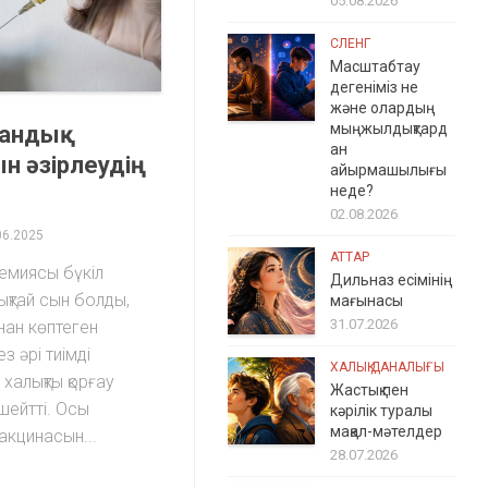
05.08.2026
СЛЕНГ
Масштабтау
дегеніміз не
және олардың
мыңжылдықтард
тандық
ан
н әзірлеудің
айырмашылығы
неде?
02.08.2026
06.2025
АТТАР
емиясы бүкіл
Дильназ есімінің
ықтай сын болды,
мағынасы
31.07.2026
ан көптеген
з әрі тиімді
ХАЛЫҚ ДАНАЛЫҒЫ
, халықты қорғау
Жастық пен
ейтті. Осы
кәрілік туралы
мақал-мәтелдер
акцинасын...
28.07.2026