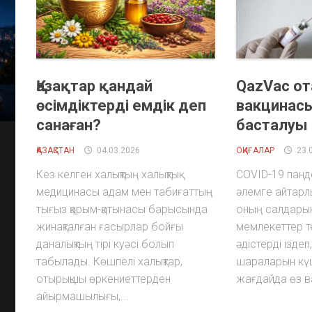
Қазақтар қандай
QazVac о
өсімдіктерді емдік деп
вакцинасы
санаған?
басталуы
ҚАЗАҚСТАН
04.03.2026
ОҚИҒАЛАР
23.
Кез келген халықтың халықтық
COVID-19 панд
медицинасы адам мен табиғаттың
әлемге айтарл
тығыз қарым-қатынасы барысында
оның салдарын
жинақталған ғасырлар бойғы
мемлекеттер те
даналықтың тірі куәсі болып
әдістерді іздеп
табылады. Көшпелі халықтар,
шараларын күш
отырықшы өркениеттерден
жағдайда өз в
айырмашылығы,...