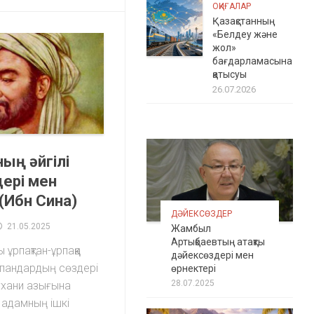
ОҚИҒАЛАР
Қазақстанның
«Белдеу және
жол»
бағдарламасына
қатысуы
26.07.2026
ың әйгілі
ері мен
 (Ибн Сина)
ДӘЙЕКСӨЗДЕР
21.05.2025
Жамбыл
Артықбаевтың атақты
ұрпақтан-ұрпаққа
дәйексөздері мен
пандардың сөздері
өрнектері
28.07.2025
ухани азығына
 адамның ішкі