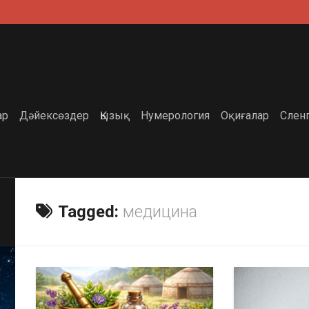
ар
Дәйексөздер
Қызық
Нумерология
Оқиғалар
Слен
Tagged:
медицина