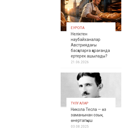
ЕУРОПА
Неліктен
наубайханалар
Австриядағы
басқаларға қарағанда
ертерек ашылады?
21.06.2026
ТҰЛҒАЛАР
Никола Тесла — өз
заманынан озық
өнертапқыш
03.08.2025