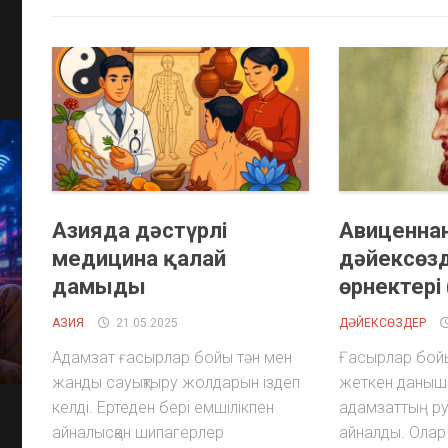
Азияда дәстүрлі
Авиценнан
медицина қалай
дәйексөзд
дамыды
өрнектері
АЗИЯ
21.05.2025
ДӘЙЕКСӨЗДЕР
Адамзат ғасырлар бойы тән мен
Ғасырлар бойы 
жанды сауықтыру жолдарын іздеп
жеткен даныш
келді. Ертеден бері емшілікпен
адамзаттың р
айналысқан шипагерлер
айналды. Олар