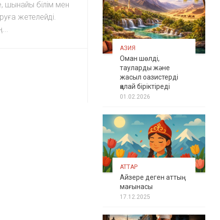
е, шынайы білім мен
ұруға жетелейді.
...
АЗИЯ
Оман шөлді,
тауларды және
жасыл оазистерді
қалай біріктіреді
01.02.2026
АТТАР
Айзере деген аттың
мағынасы
17.12.2025