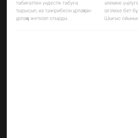
табиғатпен үндестік табуға
әлеміне үңілуг
тырысып, өз тәжірибесін ұрпақтан-
ізгілікке бет б
ұрпаққа жеткізіп отырды....
Шығыс ойының