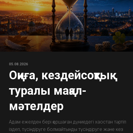
05.08.2026
Оқиға, кездейсоқтық
туралы мақал-
мәтелдер
Адам ежелден бері қоршаған дүниедегі хаостан тәртіп
іздеп, түсіндіруге болмайтынды түсіндіруге және кез