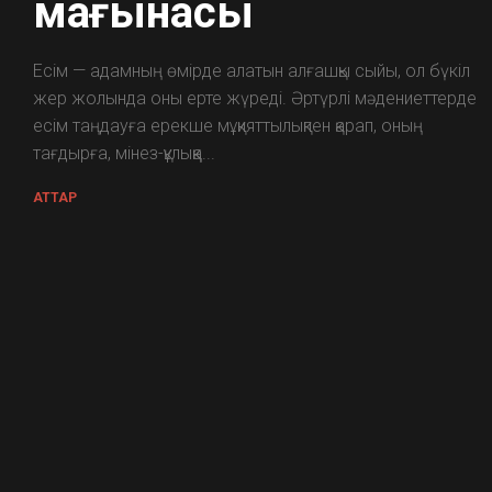
мағынасы
Есім — адамның өмірде алатын алғашқы сыйы, ол бүкіл
жер жолында оны ерте жүреді. Әртүрлі мәдениеттерде
есім таңдауға ерекше мұқияттылықпен қарап, оның
тағдырға, мінез-құлыққа...
АТТАР