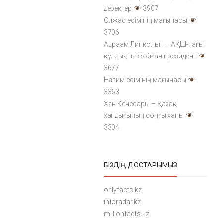
деректер
3907
Олжас есімінің мағынасы
3706
Авраам Линкольн — АҚШ-тағы
құлдықты жойған президент
3677
Назим есімінің мағынасы
3363
Хан Кенесары – Қазақ
хандығының соңғы ханы
3304
БІЗДІҢ ДОСТАРЫМЫЗ
onlyfacts.kz
inforadar.kz
millionfacts.kz