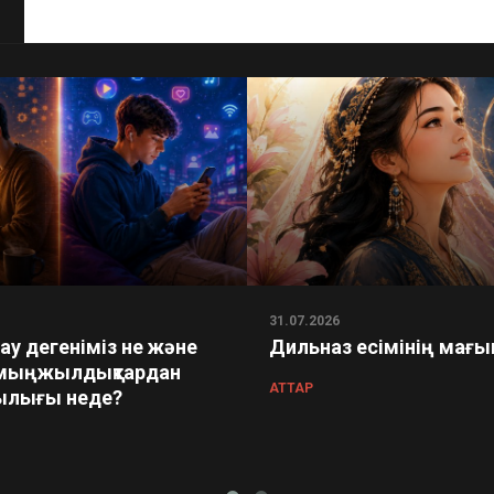
31.07.2026
у дегеніміз не және
Дильназ есімінің мағ
мыңжылдықтардан
АТТАР
лығы неде?