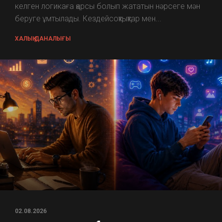
келген логикаға қарсы болып жататын нәрсеге мән
беруге ұмтылады. Кездейсоқтықтар мен...
ХАЛЫҚ ДАНАЛЫҒЫ
02.08.2026