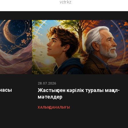
vctr.kz
28.07.2026
ынасы
Жастық пен кәрілік туралы мақал-
мәтелдер
ХАЛЫҚ ДАНАЛЫҒЫ