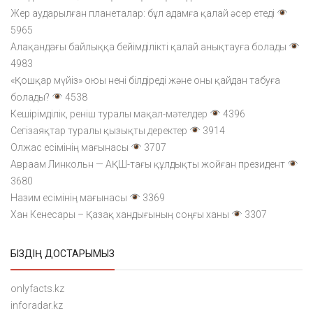
Жер аударылған планеталар: бұл адамға қалай әсер етеді
5965
Алақандағы байлыққа бейімділікті қалай анықтауға болады
4983
«Қошқар мүйіз» оюы нені білдіреді және оны қайдан табуға
болады?
4538
Кешірімділік, реніш туралы мақал-мәтелдер
4396
Сегізаяқтар туралы қызықты деректер
3914
Олжас есімінің мағынасы
3707
Авраам Линкольн — АҚШ-тағы құлдықты жойған президент
3680
Назим есімінің мағынасы
3369
Хан Кенесары – Қазақ хандығының соңғы ханы
3307
БІЗДІҢ ДОСТАРЫМЫЗ
onlyfacts.kz
inforadar.kz