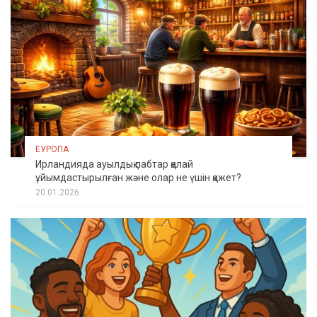
ЕУРОПА
Ирландияда ауылдық пабтар қалай
ұйымдастырылған және олар не үшін қажет?
20.01.2026