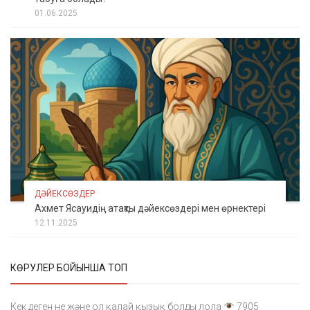
01.06.2025
ДӘЙЕКСӨЗДЕР
Ахмет Ясауидің атақты дәйексөздері мен өрнектері
12.11.2025
КӨРУЛЕР БОЙЫНША ТОП
Кек деген не және ол қалай қызық болды лола
7905