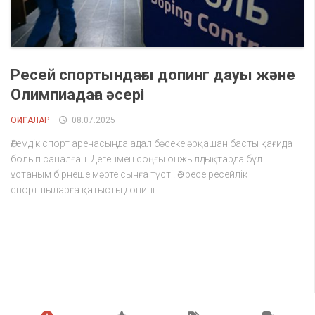
Ресей спортындағы допинг дауы және
Олимпиадаға әсері
ОҚИҒАЛАР
08.07.2025
Әлемдік спорт аренасында адал бәсеке әрқашан басты қағида
болып саналған. Дегенмен соңғы онжылдықтарда бұл
ұстаным бірнеше мәрте сынға түсті. Әсіресе ресейлік
спортшыларға қатысты допинг...