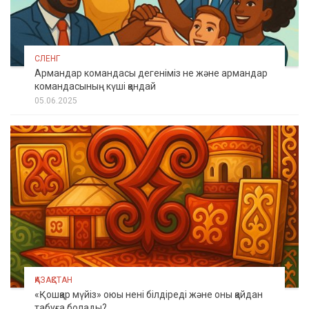
СЛЕНГ
Армандар командасы дегеніміз не және армандар
командасының күші қандай
05.06.2025
ҚАЗАҚСТАН
«Қошқар мүйіз» оюы нені білдіреді және оны қайдан
табуға болады?