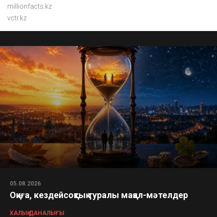
millionfacts.kz
vctr.kz
05.08.2026
Оқиға, кездейсоқтық туралы мақал-мәтелдер
ХАЛЫҚ ДАНАЛЫҒЫ