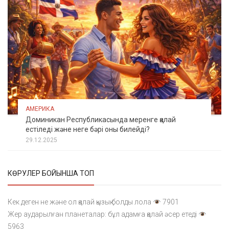
АМЕРИКА
Доминикан Республикасында меренге қалай
естіледі және неге бәрі оны билейді?
29.12.2025
КӨРУЛЕР БОЙЫНША ТОП
Кек деген не және ол қалай қызық болды лола
7901
Жер аударылған планеталар: бұл адамға қалай әсер етеді
5963