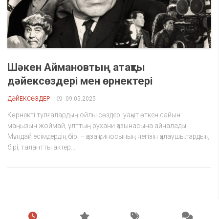
Шәкен Аймановтың атақты
дәйексөздері мен өрнектері
ДӘЙЕКСӨЗДЕР
09.05.2025
Көрнекті тұлғалардың ойлы сөздері уақыт өткен сайын
маңызын жоймай, ұлттың рухани қазынасына айналады.
Мұндай есімдердің бірі – қазақ киносының негізін қалаушылардың
бірі, талантты актер...