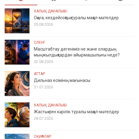
ХАЛЫҚ ДАНАЛЫҒЫ
Оқиға, кездейсоқтық туралы мақал-мәтелдер
05.08.2026
СЛЕНГ
Масштабтау дегеніміз не және олардың
мыңжылдықтардан айырмашылығы неде?
02.08.2026
АТТАР
Дильназ есімінің мағынасы
31.07.2026
ХАЛЫҚ ДАНАЛЫҒЫ
Жастық пен кәрілік туралы мақал-мәтелдер
28.07.2026
ОҚИҒАЛАР