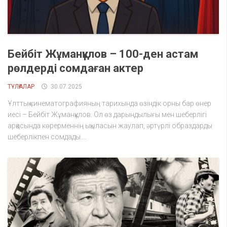
Бейбіт Жұманқұлов – 100-ден астам
рөлдерді сомдаған актер
ТҰЛҒАЛАР
30.07.2025
Ұлттық кинематографияның тарихында өзіндік орны бар өнер
иесі – Бейбіт Жұманқұлов. Ол өз дарындылығы мен шеберлігі
арқасында көрерменнің ықыласын жаулап, әртүрлі образдарды
шеберлікпен сомдады....