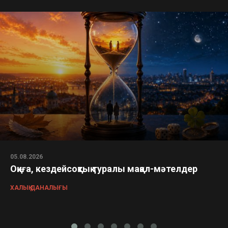
05.08.2026
Оқиға, кездейсоқтық туралы мақал-мәтелдер
ХАЛЫҚ ДАНАЛЫҒЫ