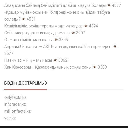
Алақандағы байлыққа бейімділікті қалай анықтауға болады
4977
«Қошқар мүйіз» оюы нені білдіреді және оны қайдан табуға
болады?
4531
Кешірімділік, реніш туралы мақал-мәтелдер
4394
Сегізаяқтар туралы қызықты деректер
3907
Олжас есімінің мағынасы
3705
Авраам Линкольн — АҚШ-тағы құлдықты жойған президент
3677
Назим есімінің мағынасы
3362
Хан Кенесары – Қазақ хандығының соңғы ханы
3303
БІЗДІҢ ДОСТАРЫМЫЗ
onlyfacts.kz
inforadar.kz
millionfacts.kz
vctr.kz