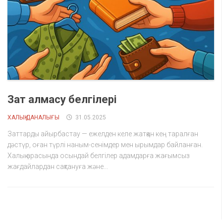
Зат алмасу белгілері
ХАЛЫҚ ДАНАЛЫҒЫ
31.05.2025
Заттарды айырбастау — ежелден келе жатқан кең таралған
дәстүр, оған түрлі наным-сенімдер мен ырымдар байланған.
Халық арасында осындай белгілер адамдарға жағымсыз
жағдайлардан сақтануға және...