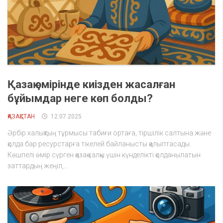
Қазақ өмірінде киізден жасалған
бұйымдар неге көп болды?
ҚАЗАҚСТАН
12.07.2025
Әрбір халықтың тұрмысы табиғи ортаға, тіршілік салтына және
қолда бар ресурстарға тікелей байланысты қалыптасады.
Көшпелі өмір сүрген қазақ халқы үшін күнделікті қолданылатын
заттардың жеңіл,...