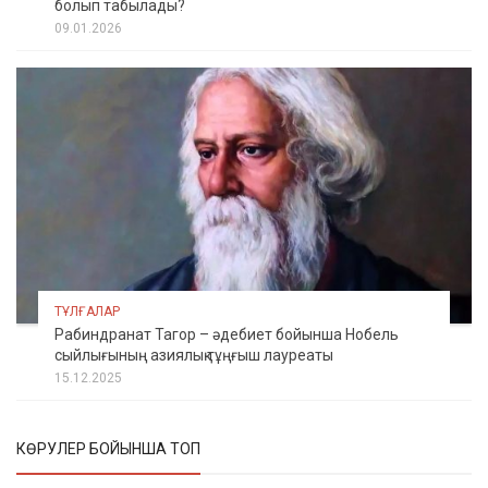
болып табылады?
09.01.2026
ТҰЛҒАЛАР
Рабиндранат Тагор – әдебиет бойынша Нобель
сыйлығының азиялық тұңғыш лауреаты
15.12.2025
КӨРУЛЕР БОЙЫНША ТОП