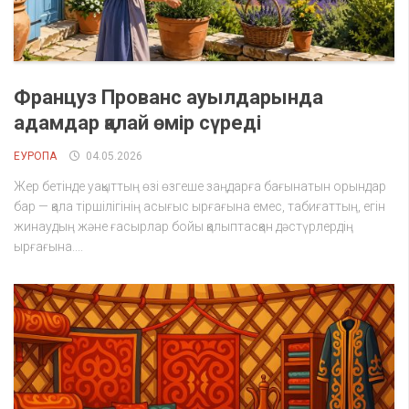
Француз Прованс ауылдарында
адамдар қалай өмір сүреді
ЕУРОПА
04.05.2026
Жер бетінде уақыттың өзі өзгеше заңдарға бағынатын орындар
бар — қала тіршілігінің асығыс ырғағына емес, табиғаттың, егін
жинаудың және ғасырлар бойы қалыптасқан дәстүрлердің
ырғағына....