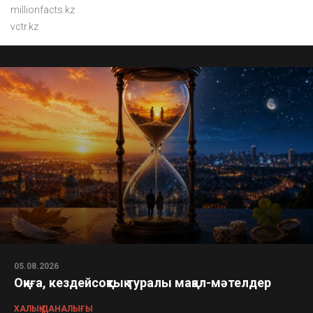
millionfacts.kz
vctr.kz
05.08.2026
Оқиға, кездейсоқтық туралы мақал-мәтелдер
ХАЛЫҚ ДАНАЛЫҒЫ