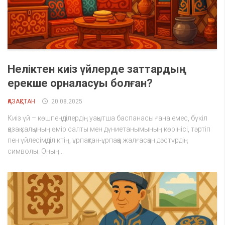
Неліктен киіз үйлерде заттардың
ерекше орналасуы болған?
ҚАЗАҚСТАН
20.08.2025
Киіз үй – көшпенділердің уақытша баспанасы ғана емес, бүкіл
қазақ халқының өмір салты мен дүниетанымының көрінісі, тәртіп
пен үйлесімділіктің, ұрпақтан-ұрпаққа жалғасқан дәстүрдің
символы. Оның...