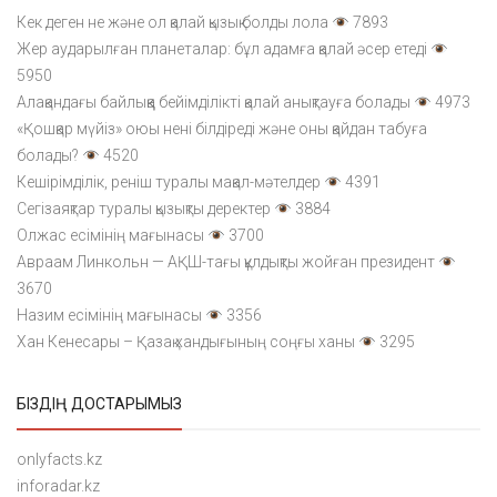
Кек деген не және ол қалай қызық болды лола
7893
Жер аударылған планеталар: бұл адамға қалай әсер етеді
5950
Алақандағы байлыққа бейімділікті қалай анықтауға болады
4973
«Қошқар мүйіз» оюы нені білдіреді және оны қайдан табуға
болады?
4520
Кешірімділік, реніш туралы мақал-мәтелдер
4391
Сегізаяқтар туралы қызықты деректер
3884
Олжас есімінің мағынасы
3700
Авраам Линкольн — АҚШ-тағы құлдықты жойған президент
3670
Назим есімінің мағынасы
3356
Хан Кенесары – Қазақ хандығының соңғы ханы
3295
БІЗДІҢ ДОСТАРЫМЫЗ
onlyfacts.kz
inforadar.kz