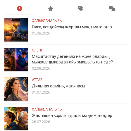
ХАЛЫҚ ДАНАЛЫҒЫ
Оқиға, кездейсоқтық туралы мақал-мәтелдер
05.08.2026
СЛЕНГ
Масштабтау дегеніміз не және олардың
мыңжылдықтардан айырмашылығы неде?
02.08.2026
АТТАР
Дильназ есімінің мағынасы
31.07.2026
ХАЛЫҚ ДАНАЛЫҒЫ
Жастық пен кәрілік туралы мақал-мәтелдер
28.07.2026