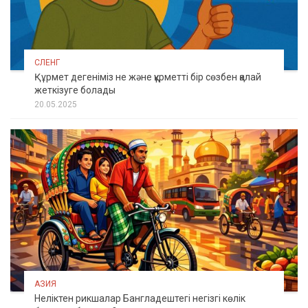
СЛЕНГ
Құрмет дегеніміз не және құрметті бір сөзбен қалай
жеткізуге болады
20.05.2025
АЗИЯ
Неліктен рикшалар Бангладештегі негізгі көлік