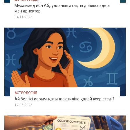
Мұхаммед ибн Абдулланың атақты дәйексөздері
мен өрнектері
04.11.2025
АСТРОЛОГИЯ
Ай белгісі қарым-қатынас стиліне қалай әсер етеді?
12.06.2025