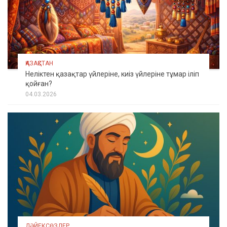
ҚАЗАҚСТАН
Неліктен қазақтар үйлеріне, киіз үйлеріне тұмар іліп
қойған?
04.03.2026
ДӘЙЕКСӨЗДЕР