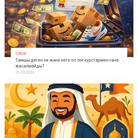
СЛЕНГ
Тамшы деген не және неге ол тек курстармен ғана
жасалмайды?
25.03.2026