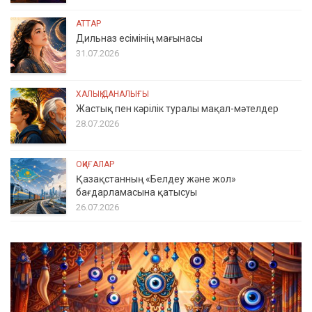
АТТАР
Дильназ есімінің мағынасы
31.07.2026
ХАЛЫҚ ДАНАЛЫҒЫ
Жастық пен кәрілік туралы мақал-мәтелдер
28.07.2026
ОҚИҒАЛАР
Қазақстанның «Белдеу және жол»
бағдарламасына қатысуы
26.07.2026