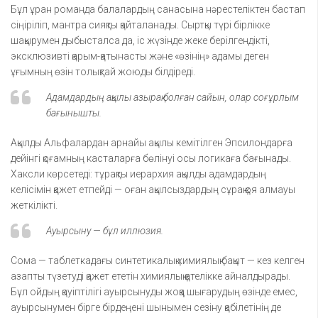
Бұл ұран романда балалардың санасына нәрестеліктен бастап
сіңіріліп, мантра сияқты қайталанады. Сыртқы түрі бірлікке
шақырумен дыбысталса да, іс жүзінде жеке берілгендікті,
эксклюзивті қарым-қатынасты және «өзінің» адамы деген
ұғымның өзін толықтай жоюды білдіреді.
Адамдардың ақылы азырақ болған сайын, олар соғұрлым
бағынышты.
Ақылды Альфалардан арнайы ақылы кемітілген Эпсилондарға
дейінгі қоғамның касталарға бөлінуі осы логикаға бағынады.
Хаксли көрсетеді: тұрақты иерархия ақылды адамдардың
келісімін қажет етпейді — оған ақылсыздардың сұрақ қоя алмауы
жеткілікті.
Ауырсыну — бұл иллюзия.
Сома — таблеткадағы синтетикалық химиялық бақыт — кез келген
азапты түзетуді қажет ететін химиялық қателікке айналдырады.
Бұл ойдың қауіптілігі ауырсынуды жоққа шығарудың өзінде емес,
ауырсынумен бірге бірдеңені шынымен сезіну қабілетінің де