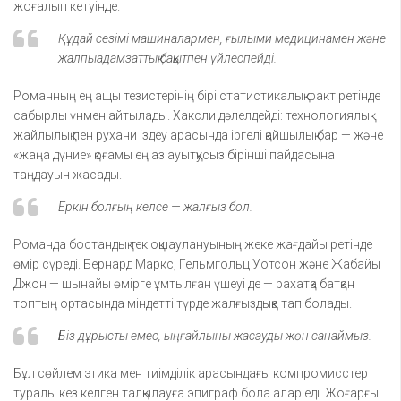
жоғалып кетуінде.
Құдай сезімі машиналармен, ғылыми медицинамен және
жалпыадамзаттық бақытпен үйлеспейді.
Романның ең ащы тезистерінің бірі статистикалық факт ретінде
сабырлы үнмен айтылады. Хаксли дәлелдейді: технологиялық
жайлылық пен рухани іздеу арасында іргелі қайшылық бар — және
«жаңа дүние» қоғамы ең аз ауытқусыз бірінші пайдасына
таңдауын жасады.
Еркін болғың келсе — жалғыз бол.
Романда бостандық тек оқшаулануының жеке жағдайы ретінде
өмір сүреді. Бернард Маркс, Гельмгольц Уотсон және Жабайы
Джон — шынайы өмірге ұмтылған үшеуі де — рахатқа батқан
топтың ортасында міндетті түрде жалғыздыққа тап болады.
Біз дұрысты емес, ыңғайлыны жасауды жөн санаймыз.
Бұл сөйлем этика мен тиімділік арасындағы компромисстер
туралы кез келген талқылауға эпиграф бола алар еді. Жоғарғы