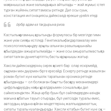
мақтанышсыз және залымдықсыз айтылады — жай жұмыс істеп
тұрған жүйенің сипаттамасы ретінде. Дәл осы суық
констатация интонациясы дәйексөзді ерекше үрейлі етеді.
Әрбір адам өз тағдырына риза.
Кастылық қоғамның қорытынды формуласы бір мезгілде гимн
және үкім сияқты естіледі. Генетикалық бағдарламалау мен
психологиялық өңдеу арқылы алынған разылық шынайы
қабылдаудан ажыратылмайды — және осы ажыратылмастықта
сипатталған дүниетәртіптің басты қорқынышы жатыр.
Хаксли дәйексөздерінің сирек қасиеті бар: олар ескірмейді,
оқырман мен дәуірмен бірге ересейді. Ескерту ретінде жазылған
роман бүгінгі күні көпшілік тарапынан хроника ретінде
қабылданады — ол болжаған бақытты басқару механизмдері
цифрлық дәуірдің нақты құралдарымен соншалықты дәл
сәйкескендіктен. Жаңа әрбір буын бұл сөйлемдерден өзіндік
мағына қабатын тауып отырады, бұл үмітсіздік туралы емес,
автордың алдына қойған міндеттерінің жалпыадамзаттық
сипаты туралы куәландырады. Хаксли кітабын бүгінгі күні оқу —