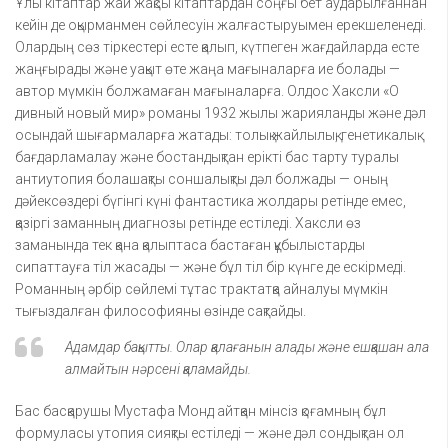
Ұлы кітаптар жай жақсы кітаптардан соңғы бет аударылғаннан
кейін де оқырманмен сөйлесуін жалғастыруымен ерекшеленеді.
Олардың сөз тіркестері есте қалып, күтпеген жағдайларда есте
жаңғырады және уақыт өте жаңа мағыналарға ие болады —
автор мүмкін болжамаған мағыналарға. Олдос Хаксли «О
дивный новый мир» романы 1932 жылы жарияланды және дәл
осындай шығармаларға жатады: толық жайлылық, генетикалық
бағдарламалау және бостандықтан ерікті бас тарту туралы
антиутопия болашақты соншалықты дәл болжады — оның
дәйексөздері бүгінгі күні фантастика жолдары ретінде емес,
қазіргі заманның диагнозы ретінде естіледі. Хаксли өз
заманында тек қана қалыптаса бастаған құбылыстарды
сипаттауға тіл жасады — және бұл тіл бір күнге де ескірмеді.
Романның әрбір сөйлемі тұтас трактатқа айналуы мүмкін
тығыздалған философияны өзінде сақтайды.
Адамдар бақытты. Олар қалағанын алады және ешқашан ала
алмайтын нәрсені қаламайды.
Бас басқарушы Мустафа Монд айтқан мінсіз қоғамның бұл
формуласы утопия сияқты естіледі — және дәл сондықтан ол