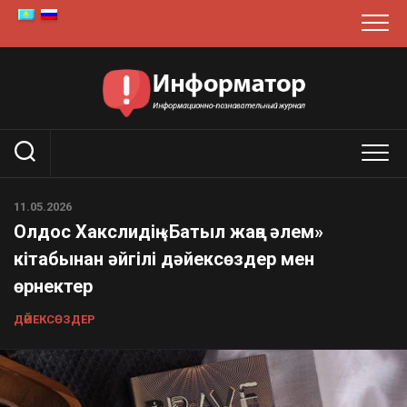
Skip
to
content
11.05.2026
Олдос Хакслидің «Батыл жаңа әлем»
кітабынан әйгілі дәйексөздер мен
өрнектер
ДӘЙЕКСӨЗДЕР