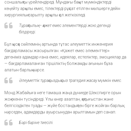
соншалықты үрейлендіреді. Мұндағы бақыт мүмкіндіктерді
кеңейту арқылы емес, тілектерді рұқсат етілген мөлшерге дейін
хирургиялық тарылту арқылы қол жеткізіледі.
Тұрақтылық — қажет емес элементтерді жою дегенді
білдіреді.
Бұл қысқа сөйлемнің артында тұтас әлеуметтік инженерия
бағдарламасы жасырылған. «Қажет емес элементтер»
дегеніміз адамдар ғана емес, идеялар, естеліктер, эмоциялар да
— бағдарламаланған тіршіліктің болжамды ағынын бұза
алатын барлық нәрсе.
Әлеуметтік тұрақсыздықсыз трагедия жасау мүмкін емес.
Монд Жабайыға неге тамаша жаңа дүниеде Шекспирге орын
жоқ екенін түсіндіреді. Ұлы өнер азаптан, қақтығыстан және
белгісіздіктен туады — жүйе бостандықпен бірге жойған барлық
нәрседен, адамдарды ауырсынудан арылтамын деп санап.
Бәрі бәріне тиесілі.