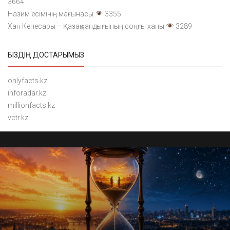
3664
Назим есімінің мағынасы
3355
Хан Кенесары – Қазақ хандығының соңғы ханы
3289
БІЗДІҢ ДОСТАРЫМЫЗ
onlyfacts.kz
inforadar.kz
millionfacts.kz
vctr.kz