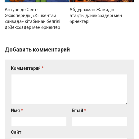
Антуан де Сент-
Абдурахман Жәмидің
Экзюперидің «Кішкентай
атақты дәйексөздері мен
ханзада» кітабынан белгілі
өрнектері
дәйексөздер мен өрнектер
Добавить комментарий
Комментарий
*
Имя
*
Email
*
Сайт