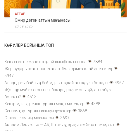
АТТАР
Эмир деген аттың мағынасы
20.09.2025
КӨРУЛЕР БОЙЫНША ТОП
Кек деген не және ол қалай қызық болды лола
7884
Жер аударылған планеталар: бұл адамға қалай әсер етеді
5947
Алақандағы байлыққа бейімділікті қалай анықтауға болады
4967
«Қошқар мүйіз» оюы нені білдіреді және оны қайдан табуға
болады?
4513
Кешірімділік, реніш туралы мақал-мәтелдер
4388
Сегізаяқтар туралы қызықты деректер
3868
Олжас есімінің мағынасы
3697
Авраам Линкольн — АҚШ-тағы құлдықты жойған президент