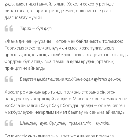
құндылық ретіндегі ыңғайлылық — Хаксли ескерту ретінде
сипаттаған, ал арман ретінде емес, өркениетті ең дәл
диагноздау мүмкін.
Тарих — бұл қоқыс.
«Жаңа дүниенің» ұраны — өткенмен байланысты толық жою.
Тарихсыз жеке тұлғалық мүмкін емес, жеке тұлғалықсыз —
қарсылық, ал қарсылықсыз жүйе өзін шексіз жаңғыртып отырады.
Фордтың бұл атақты сөзі тамаша қоғам құрудың орталық
принципіне айналды.
Бақыттан қымбат ештеңе жоқ. Және одан қауіптісі де жоқ.
Хаксли романның қорытынды толғаныстарына сіңірген
парадокс ауыртарлықтай дәлдікте. Міндетке және мемлекеттік
жобаға айналған бақыт бақыт болудан қалады — ол кез келген
мәжбүрлеуден неғұрлым кемел бақылау нысанына айналады.
Шындық — қауіп. Сұлулық — тұзақ. Ізгілік — күлкілі.
Гуманистік құндылықтарды үш рет жоққа шығару романда