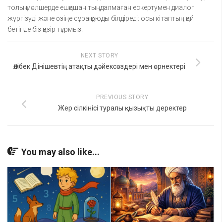
толық мөлшерде ешқашан тыңдалмаған ескертумен диалог
жүргізуді және өзіңе сұрақ қоюды білдіреді: осы кітаптың қай
бетінде біз қазір тұрмыз.
NEXT STORY
Әлібек Дінішевтің атақты дәйексөздері мен өрнектері
PREVIOUS STORY
Жер сілкінісі туралы қызықты деректер
You may also like...