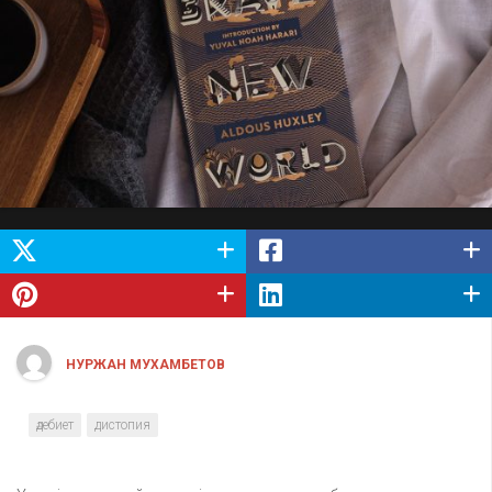
НУРЖАН МУХАМБЕТОВ
әдебиет
дистопия