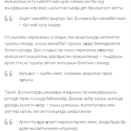
музыкалық есту қабілеті мен әуен сезімін кәсіби оқу
жылдарынан кем емес қалыптастырды деп бірнеше рет айтты.
Әндегі махаббат ауыртуы тиіс. Болмаса бұл махаббат емес
— бұл жай сұлу сөздер.
Ол шынайы лириканың осалдық пен ауырсынуды иеленетіні
туралы сенімді, онсыз махаббат туралы сөздер безендірмелік
болып қалады. Дәл сондықтан оның лирикалық нөмірлері
ерекше интонациялық адалдықпен ерекшеленеді — тыңдаушы
артисттің не туралы айтып жатқанын білетінін сезінеді.
Халық әні — сөзбен емес, сезіммен жазылған тарих
оқулығы.
Тіркес фольклорды ұжымдық жадының тасымалдаушысы
ретінде терең түсінуді бейнелейді. Дінішев әрбір халық әуенінде
дәуірдің куәлігін көреді — оның қуанышы, жоғалтулары мен
үміттері ырғақ пен интонацияда шифрланған.
Артисттің қадір-қасиеті марапаттармен емес, залда бірде бір
адам жылайтынымен өлшенеді.