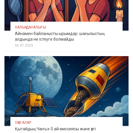
ХАЛЫҚ ДАНАЛЫҒЫ
Айнамен байланысты ырымдар: шағылыстың
алдында не істеуге болмайды
06.07.2025
ОҚИҒАЛАР
Қытайдың Чанъэ-5 ай миссиясы және үлгі