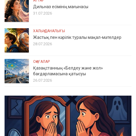
АТТАР
Дильназ есімінің мағынасы
31.07.2026
ХАЛЫҚ ДАНАЛЫҒЫ
Жастық пен кәрілік туралы мақал-мәтелдер
28.07.2026
ОҚИҒАЛАР
Қазақстанның «Белдеу және жол»
бағдарламасына қатысуы
26.07.2026