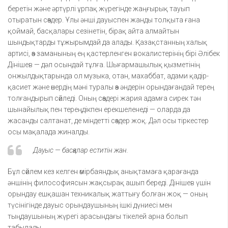
беретін және әртүрлі ұрпақ жүрегінде жаңғырық тауып
отыратын сөздер. Ұлы әнші дауыспен жанды толқыта ғана
қоймай, басқалары сезінетін, бірақ айта алмайтын
шындықтарды тұжырымдай да алады. Қазақстанның халық
артисі, өз заманының ең қастерленген вокалистерінің бірі Әлібек
Дінішев — дәл осындай тұлға. Шығармашылық қызметінің
онжылдықтарында ол музыка, отан, махаббат, адами қадір-
қасиет және өнердің мәні туралы өз әндерін орындағандай терең
толғандырып сөйледі. Оның сөздері жария адамға сирек тән
шынайылық пен тереңдікпен ерекшеленеді — оларда да
жасанды салтанат, де міндетті сөздер жоқ. Дәл осы тіркестер
осы мақалада жиналды.
Дауыс — басқалар еститін жан.
Бұл сөйлем кез келген өмірбаяндық анықтамаға қарағанда
әншінің философиясын жақсырақ ашып береді. Дінішев үшін
орындау ешқашан техникалық жаттығу болған жоқ — оның
түсінігінде дауыс орындаушының ішкі дүниесі мен
тыңдаушының жүрегі арасындағы тікелей арна болып
табылады.