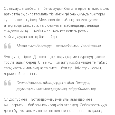
Орындаушы шеберлігін бағалаудың бұл стандартты емес өлшемі
артисттің ең сипаттамалы тізімінен гөрі оның құндылықтары
туралы шешендіреді. Мемлекеттік сыйлықтар мен құрметті
атақтарды Дінішев алғыс сезімімен қабылдайды, алайда
тыңдаушының шынайы жасынан кез келген ресми
мойындаудан артық бағалайды.
Маған ауыр болғанда — шағынбаймын. Ән айтамын.
Бұл қысқа тіркес Дінішевтің қиындықтармен күресудің жеке
тәсілін ашып береді. Оның үшін ән айту кәсіби міндет те, табыс
тапқызатын мамандық та емес — бұл тіршілік ету нысаны,
өмірмен сөйлесетін тіл.
Сенен бұрын ән айтқандарды сыйла. Олардың
дауыстарынсыз сенің дауысың пайда болмас еді.
Ол дәстүрмен — ұстаздармен, өткен ұлы ақындар мен
әншілермен — байланысын үздіксіз атап өтеді. Сабақтастыққа
деген бұл ұстаным Дінішевтің неліктен классикалық қазақ