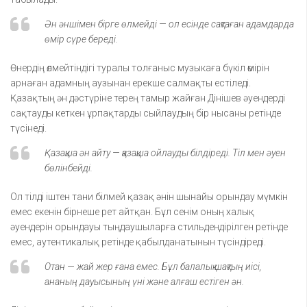
Ән әншімен бірге өлмейді — ол есінде сақтаған адамдарда
өмір сүре береді.
Өнердің өлмейтіндігі туралы толғаныс музыкаға бүкіл өмірін
арнаған адамның аузынан ерекше салмақты естіледі.
Қазақтың ән дәстүріне терең тамыр жайған Дінішев әуендерді
сақтауды кеткен ұрпақтарды сыйлаудың бір нысаны ретінде
түсінеді.
Қазақша ән айту — қазақша ойлауды білдіреді. Тіл мен әуен
бөлінбейді.
Ол тілді іштен тани білмей қазақ әнін шынайы орындау мүмкін
емес екенін бірнеше рет айтқан. Бұл сенім оның халық
әуендерін орындауы тыңдаушыларға стильдендірілген ретінде
емес, аутентикалық ретінде қабылданатынын түсіндіреді.
Отан — жай жер ғана емес. Бұл балалық шақтың иісі,
ананың дауысының үні және алғаш естіген ән.