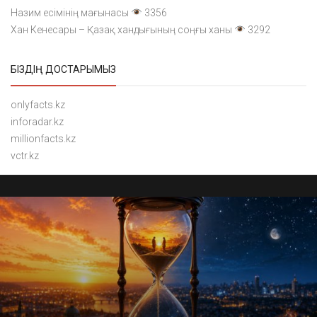
Назим есімінің мағынасы
3356
Хан Кенесары – Қазақ хандығының соңғы ханы
3292
БІЗДІҢ ДОСТАРЫМЫЗ
onlyfacts.kz
inforadar.kz
millionfacts.kz
vctr.kz