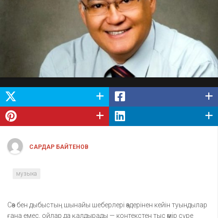
САРДАР БАЙТЕНОВ
музыка
Сөз бен дыбыстың шынайы шеберлері өздерінен кейін туындылар
ғана емес, ойлар да қалдырады — контекстен тыс өмір сүре