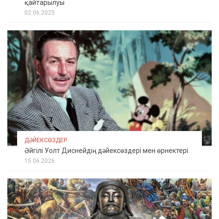
қайтарылуы
02.06.2025
ДӘЙЕКСӨЗДЕР
Әйгілі Уолт Диснейдің дәйексөздері мен өрнектері
15.06.2026