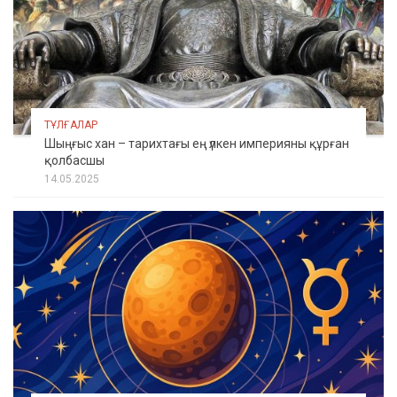
ТҰЛҒАЛАР
Шыңғыс хан – тарихтағы ең үлкен империяны құрған
қолбасшы
14.05.2025