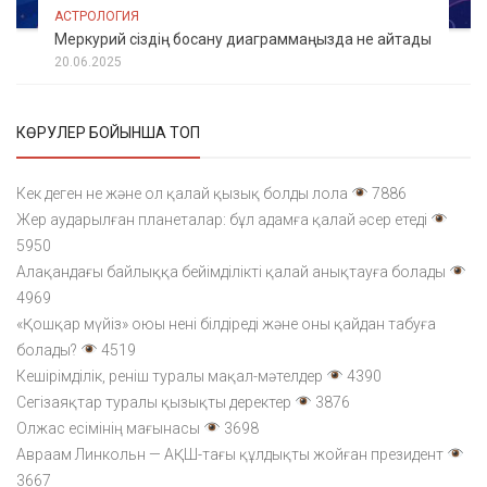
АСТРОЛОГИЯ
Меркурий сіздің босану диаграммаңызда не айтады
20.06.2025
КӨРУЛЕР БОЙЫНША ТОП
Кек деген не және ол қалай қызық болды лола
7886
Жер аударылған планеталар: бұл адамға қалай әсер етеді
5950
Алақандағы байлыққа бейімділікті қалай анықтауға болады
4969
«Қошқар мүйіз» оюы нені білдіреді және оны қайдан табуға
болады?
4519
Кешірімділік, реніш туралы мақал-мәтелдер
4390
Сегізаяқтар туралы қызықты деректер
3876
Олжас есімінің мағынасы
3698
Авраам Линкольн — АҚШ-тағы құлдықты жойған президент
3667