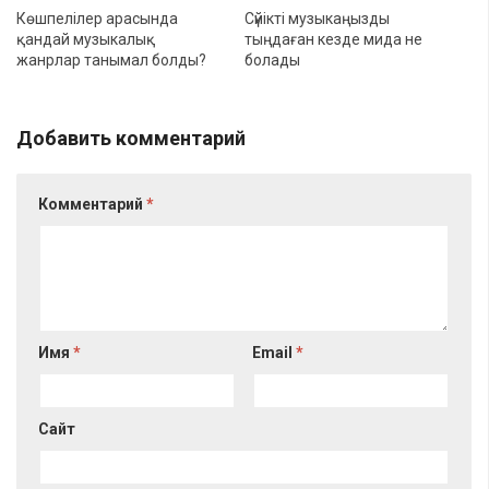
Көшпелілер арасында
Сүйікті музыкаңызды
қандай музыкалық
тыңдаған кезде мида не
жанрлар танымал болды?
болады
Добавить комментарий
Комментарий
*
Имя
*
Email
*
Сайт