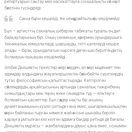
репертуарын сақтау мен насихаттауға соншалықты көп көңіл
бөлетінін түсіндіреді.
Сахна бәрін кешіреді, тек немқұрайлылықты кешірмейді.
Бұл — артисттің сахналық шеберлік табиғаты туралы ең дәл
байқауларының бірі. Оның сенімінше, көрермен орындаушыға
техникалық кемшіліктерді, шаршауды, тіпті қателерді кешіре
алады — бірақ орындалатын нәрсеге деген ішкі берілгендіктің
болмауын ешқашан кешірмейді.
Әлібек Дінішевтің тіркестері өнері өмірден, ал өмірі мәдениет пен
адамдар алдындағы жауапкершіліктен бөлінбейтін суреткердің
тұтас философиясын қалыптастырады. Келтірілген
сөйлемдердің әрқайсысының артында сахналық тәжірибенің
онжылдықтары мен терең жеке сенімділік тұр — еліктеуге
болмайтын қасиеттер. Бұл сөздер нақты бір әншінің
дүниетанымының куәлігі ретінде ғана емес, шығармашылықпен
өмірін байланыстырған немесе жай өз ісіне шынайы беріліп
қарауға ұмтылған кез келген адамға бағдар ретінде де бағалы.
Дінішевтің мұрасы — жазбалардағы дауыс қана емес, сонымен