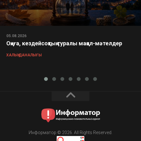
05.08.2026
Оқиға, кездейсоқтық туралы мақал-мәтелдер
ХАЛЫҚ ДАНАЛЫҒЫ
Информатор © 2026. All Rights Reserved.