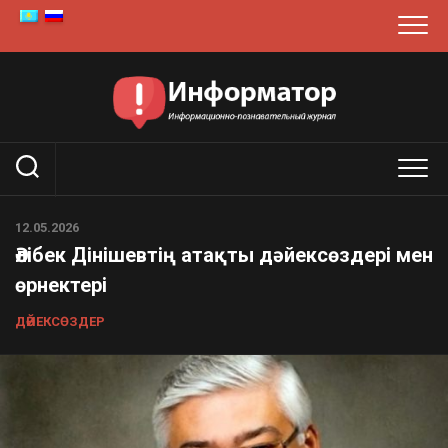
Skip
to
content
12.05.2026
Әлібек Дінішевтің атақты дәйексөздері мен
өрнектері
ДӘЙЕКСӨЗДЕР