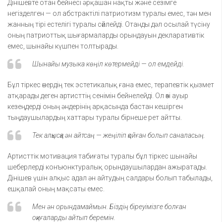
Дінішевте отан бейнесі әрқашан нақты және сезімге
негізделген — ол абстрактілі патриотизм туралы емес, тән мен
жанның тірі естелігі туралы сөйлейді. Отанды дәл осылай түсіну
оның патриоттық шығармаларды орындауын декларативтік
емес, шынайы күшпен толтырады.
Шынайы музыка көңіл көтермейді — ол емдейді.
Бұл тіркес өнердің тек эстетикалық ғана емес, терапевтік қызмет
атқарады деген артисттің сенімін бейнелейді. Ол өзі ауыр
кезеңдерді оның әндерінің арқасында бастан кешірген
тыңдаушылардың хаттары туралы бірнеше рет айтты.
Тек алқысқа ән айтсаң — жеңіліп қойған болып саналасың.
Артисттік мотивация табиғаты туралы бұл тіркес шынайы
шеберлерді конъюнктуралық орындаушылардан ажыратады.
Дінішев үшін алқыс адал ән айтудың салдары болып табылады,
ешқалай оның мақсаты емес.
Мен ән орындамаймын. Біздің біреуімізге болған
оқиғаларды айтып беремін.