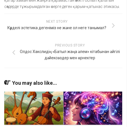
қатар заман мен жанрға қарамастан өзекті болып қалатын
сөздерде тұжырымдалған өнерге деген қарым-қатынас этикасы.
NEXT STORY
Күрделі эстетика дегеніміз не және ол неге танымал?
PREVIOUS STORY
Олдос Хакслидің «Батыл жаңа әлем» кітабынан әйгілі
дәйексөздер мен өрнектер
You may also like...