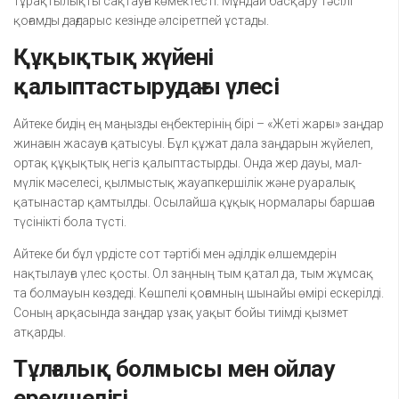
тұрақтылықты сақтауға көмектесті. Мұндай басқару тәсілі
қоғамды дағдарыс кезінде әлсіретпей ұстады.
Құқықтық жүйені
қалыптастырудағы үлесі
Айтеке бидің ең маңызды еңбектерінің бірі – «Жеті жарғы» заңдар
жинағын жасауға қатысуы. Бұл құжат дала заңдарын жүйелеп,
ортақ құқықтық негіз қалыптастырды. Онда жер дауы, мал-
мүлік мәселесі, қылмыстық жауапкершілік және руаралық
қатынастар қамтылды. Осылайша құқық нормалары баршаға
түсінікті бола түсті.
Айтеке би бұл үрдісте сот тәртібі мен әділдік өлшемдерін
нақтылауға үлес қосты. Ол заңның тым қатал да, тым жұмсақ
та болмауын көздеді. Көшпелі қоғамның шынайы өмірі ескерілді.
Соның арқасында заңдар ұзақ уақыт бойы тиімді қызмет
атқарды.
Тұлғалық болмысы мен ойлау
ерекшелігі