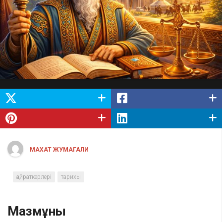
МАХАТ ЖУМАГАЛИ
қайраткерлері
тарихы
Мазмұны