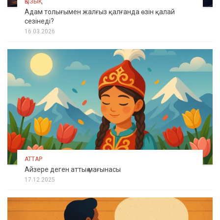
ҚЫЗЫҚ
Адам толығымен жалғыз қалғанда өзін қалай
сезінеді?
16.03.2026
АТТАР
Айзере деген аттың мағынасы
17.12.2025