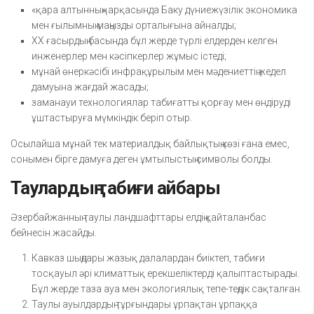
«қара алтынның» арқасында Баку дүниежүзілік экономика
мен ғылымның маңызды орталығына айналды;
XX ғасырдың басында бұл жерде түрлі елдерден келген
инженерлер мен кәсіпкерлер жұмыс істеді;
мұнай өнеркәсібі инфрақұрылым мен мәдениеттің жедел
дамуына жағдай жасады;
заманауи технологиялар табиғатты қорғау мен өндіруді
ұштастыруға мүмкіндік беріп отыр.
Осылайша мұнай тек материалдық байлықтың көзі ғана емес,
сонымен бірге дамуға деген ұмтылыстың символы болды.
Таулардың табиғи айбары
Әзербайжанның таулы ландшафттары елдің қайталанбас
бейнесін жасайды.
Кавказ шыңдары жазық далалардан биіктеп, табиғи
тосқауыл әрі климаттық ерекшеліктерді қалыптастырады.
Бұл жерде таза ауа мен экологиялық тепе-теңдік сақталған.
Таулы ауылдардың тұрғындары ұрпақтан ұрпаққа