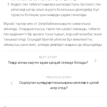
Өндіріс пен табиғаттың өзара ықпалдастығы прогресс пен
үйлесімді қатар алып жүруге болатынын дәлелдейді. Бұл
тұрақты болашақ үшін маңызды қадам саналады.
Мұнай, таулар мен от Әзербайжанның үштік символына
айналды. Олардың тоғысуы тарих пен қазіргі заманды, табиғат
пен мәдениетті бір арнаға тоғыстырып, елді қайталанбас және
танымал етеді. Осындай бірегей үйлесім бұл мемлекеттің
аймақтық қана емес, әлемдік деңгейдегі маңызын да айқындайды.
NEXT STORY
Теңізді алғаш көрген адам қандай сезімде болады?
PREVIOUS STORY
Сіздің туған күніңіздің аптасының саны мінезіңізге қалай
әсер етеді?