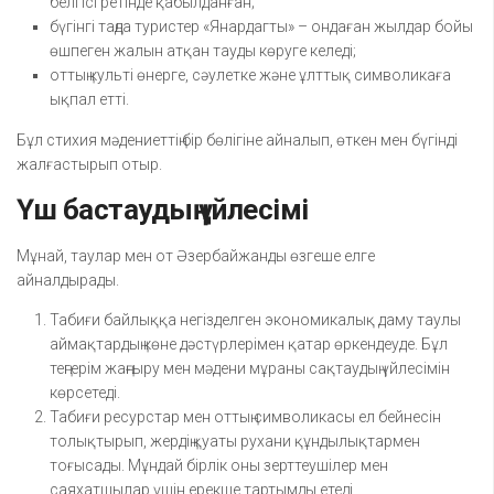
белгісі ретінде қабылданған;
бүгінгі таңда туристер «Янардагты» – ондаған жылдар бойы
өшпеген жалын атқан тауды көруге келеді;
оттың культі өнерге, сәулетке және ұлттық символикаға
ықпал етті.
Бұл стихия мәдениеттің бір бөлігіне айналып, өткен мен бүгінді
жалғастырып отыр.
Үш бастаудың үйлесімі
Мұнай, таулар мен от Әзербайжанды өзгеше елге
айналдырады.
Табиғи байлыққа негізделген экономикалық даму таулы
аймақтардың көне дәстүрлерімен қатар өркендеуде. Бұл
теңгерім жаңғыру мен мәдени мұраны сақтаудың үйлесімін
көрсетеді.
Табиғи ресурстар мен оттың символикасы ел бейнесін
толықтырып, жердің қуаты рухани құндылықтармен
тоғысады. Мұндай бірлік оны зерттеушілер мен
саяхатшылар үшін ерекше тартымды етеді.