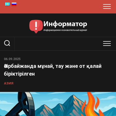
Skip
to
content
06.09.2025
Әзірбайжанда мұнай, тау және от қалай
біріктірілген
АЗИЯ