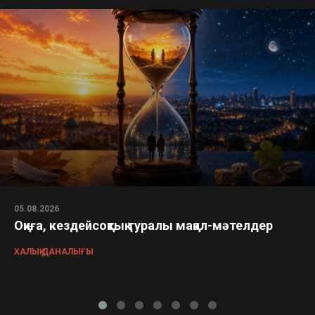
05.08.2026
Оқиға, кездейсоқтық туралы мақал-мәтелдер
ХАЛЫҚ ДАНАЛЫҒЫ