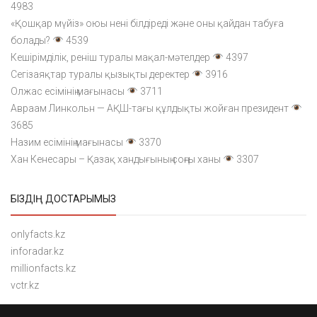
4983
«Қошқар мүйіз» оюы нені білдіреді және оны қайдан табуға
болады?
4539
Кешірімділік, реніш туралы мақал-мәтелдер
4397
Сегізаяқтар туралы қызықты деректер
3916
Олжас есімінің мағынасы
3711
Авраам Линкольн — АҚШ-тағы құлдықты жойған президент
3685
Назим есімінің мағынасы
3370
Хан Кенесары – Қазақ хандығының соңғы ханы
3307
БІЗДІҢ ДОСТАРЫМЫЗ
onlyfacts.kz
inforadar.kz
millionfacts.kz
vctr.kz