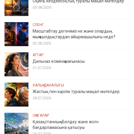
Оқиға, кездейсоқтық туралы мақал-мәтелдер
05.08.2026
СЛЕНГ
Масштабтау дегеніміз не және олардың
мыңжылдықтардан айырмашылығы неде?
02.08.2026
АТТАР
Дильназ есімінің мағынасы
31.07.2026
ХАЛЫҚ ДАНАЛЫҒЫ
Жастық пен кәрілік туралы мақал-мәтелдер
28.07.2026
ОҚИҒАЛАР
Қазақстанның «Белдеу және жол»
бағдарламасына қатысуы
26.07.2026