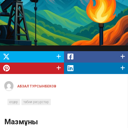
АБЗАЛ ТУРСЫНБЕКОВ
елдер
табиғи ресурстар
Мазмұны