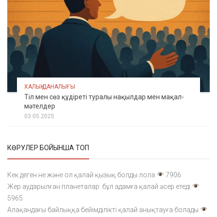
ХАЛЫҚ ДАНАЛЫҒЫ
Тіл мен сөз құдіреті туралы нақылдар мен мақал-
мәтелдер
03.05.2025
КӨРУЛЕР БОЙЫНША ТОП
Кек деген не және ол қалай қызық болды лола
7906
Жер аударылған планеталар: бұл адамға қалай әсер етеді
5965
Алақандағы байлыққа бейімділікті қалай анықтауға болады