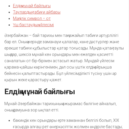
Елдің мұнай байлығы
Таулардың табиғи айбары
Мәңгілік символ – от
Үш бастаудың үйлесімі
Әзербайжан – бай тарихы мен таңғажайып табиғи әртүрлілігі
бар ел. Оның жерінде заманауи қалалар, көне дәстүрлер және
ерекше табиғи құбылыстар қатар тоғысады. Мұнда қатаң таулы
шыңдар, шексіз мұнай кен орындары мен ежелден қасиетті
саналатын от бір-бірімен астасып жатыр. Мұндай үйлесім
қарама-қайшы көрінгенімен, дәл осы үштік елдің айрықша
бейнесін қалыптастырады. Бұл үйлесімділікті түсіну үшін әр
қырын жеке қарастыру қажет.
Елдің мұнай байлығы
Мұнай Әзербайжан тарихының ажырамас бөлігіне айналып,
оның дамуына зор ықпал етті.
бакиндік кен орындары ерте заманнан белгілі болып, XIX
ғасырда алғаш рет өнеркәсіптік жолмен өндіріле бастады;