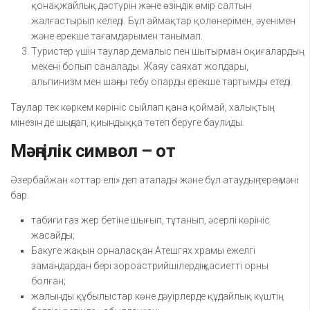
қонақжайлық дәстүрін және өзіндік өмір салтын
жалғастырып келеді. Бұл аймақтар қолөнерімен, әуенімен
және ерекше тағамдарымен танымал.
Туристер үшін таулар демалыс пен шытырман оқиғалардың
мекені болып саналады. Жаяу саяхат жолдары,
альпинизм мен шаңғы тебу оларды ерекше тартымды етеді.
Таулар тек көркем көрініс сыйлап қана қоймай, халықтың
мінезін де шыңдап, қиындыққа төтеп беруге баулиды.
Мәңгілік символ – от
Әзербайжан «оттар елі» деп аталады және бұл атаудың терең мәні
бар.
табиғи газ жер бетіне шығып, тұтанып, әсерлі көрініс
жасайды;
Бакуге жақын орналасқан Атешгях храмы ежелгі
замандардан бері зороастрийшілердің қасиетті орны
болған;
жалынды құбылыстар көне дәуірлерде құдайлық күштің