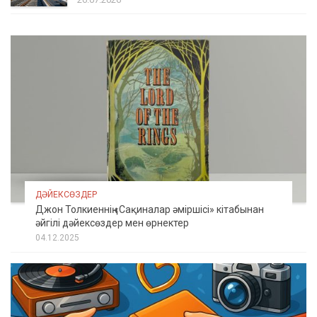
ДӘЙЕКСӨЗДЕР
Джон Толкиеннің «Сақиналар әміршісі» кітабынан
әйгілі дәйексөздер мен өрнектер
04.12.2025