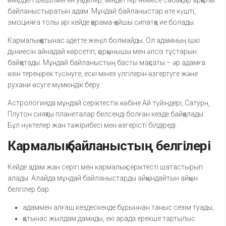
өмірдегі шешілмеген уәделер, міндеттер немесе сабақтар арқылы
байланыстыратын адам. Мұндай байланыстар өте күшті,
эмоцияға толы әрі кейде қарама-қайшы сипатқа ие болады.
Кармалық қатынас әдетте жеңіл болмайды. Ол адамның ішкі
дүниесін айнадай көрсетіп, қорқынышы мен әлсіз тұстарын
байқатады. Мұндай байланыстың басты мақсаты – әр адамға
өзін тереңірек түсінуге, ескі мінез үлгілерін өзгертуге және
рухани өсуге мүмкіндік беру.
Астрологияда мұндай серіктестік көбіне Ай түйіндері, Сатурн,
Плутон сияқты планеталар белсенді болған кезде байқалады.
Бұл нүктелер жан тәжірибесі мен өзгерісті білдіреді.
Кармалық байланыстың белгілері
Кейде адам жан серігі мен кармалық серіктесті шатастырып
алады. Алайда мұндай байланыстарды айқындайтын айқын
белгілер бар.
адаммен алғаш кездескенде бұрыннан таныс сезім туады;
қатынас жылдам дамиды, екі арада ерекше тартылыс