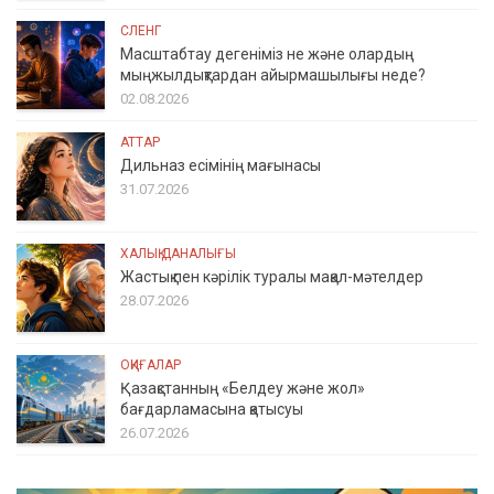
СЛЕНГ
Масштабтау дегеніміз не және олардың
мыңжылдықтардан айырмашылығы неде?
02.08.2026
АТТАР
Дильназ есімінің мағынасы
31.07.2026
ХАЛЫҚ ДАНАЛЫҒЫ
Жастық пен кәрілік туралы мақал-мәтелдер
28.07.2026
ОҚИҒАЛАР
Қазақстанның «Белдеу және жол»
бағдарламасына қатысуы
26.07.2026