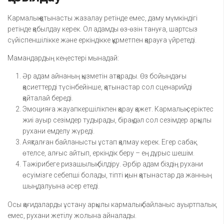
Кармалық қатынасты жазалау ретінде емес, даму мүмкіндігі
ретінде қабылдау керек. Ол адамды өз-өзін тануға, шартсыз
сүйіспеншілікке және еркіндікке құрметпен қарауға үйретеді.
Мамандардың кеңестері мынадай:
Әр адам айнаның қызметін атқарады. Өз бойындағы
қасиеттерді түсінбейінше, қатынастар сол сценарийді
қайталай береді.
Эмоцияға жауапкершілікпен қарау қажет. Кармалық серіктес
жиі ауыр сезімдер тудырады, бірақ дәл сол сезімдер арқылы
рухани емделу жүреді.
Аяқталған байланысты ұстап қалмау керек. Егер сабақ
өтелсе, алғыс айтып, еркіндік беру – ең дұрыс шешім.
Тәжірибеге ризашылық білдіру. Әрбір адам біздің рухани
өсуімізге себепші болады, тіпті қиын қатынастар да жанның
шыңдалуына әсер етеді.
Осы қағидаларды ұстану арқылы кармалық байланыс ауыртпалық
емес, рухани жетілу жолына айналады.