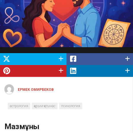
ЕРМЕК ОМИРБЕКОВ
астрология
қарым-қатынас
психология
Мазмұны