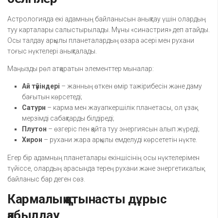
Астрологияда екі адамның байланысын анықтау үшін олардың
туу карталары салыстырылады. Мұны «синастрия» деп атайды.
Осы талдау арқылы планеталардың өзара әсері мен рухани
тоғыс нүктелері анықталады.
Маңызды рөл атқаратын элементтер мыналар:
Ай түйіндері
– жанның өткен өмір тәжірибесін және даму
бағытын көрсетеді;
Сатурн
– карма мен жауапкершілік планетасы, ол ұзақ
мерзімді сабақтарды білдіреді;
Плутон
– өзгеріс пен қайта туу энергиясын алып жүреді;
Хирон
– рухани жара арқылы емделуді көрсететін нүкте.
Егер бір адамның планеталары екіншісінің осы нүктелерімен
түйіссе, олардың арасында терең рухани және энергетикалық
байланыс бар деген сөз.
Кармалық қатынасты дұрыс
қабылдау