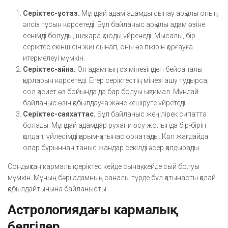
Серіктес-ұстаз.
Мұндай адам адамды сынау арқылы оның
әлсіз тұсын көрсетеді. Бұл байланыс арқылы адам өзіне
сенімді болуды, шекара қоюды үйренеді. Мысалы, бір
серіктес екіншісін жиі сынап, оны өз пікірін қорғауға
итермелеуі мүмкін.
Серіктес-айна.
Ол адамның өз мінезіндегі бейсаналы
қырларын көрсетеді. Егер серіктестің мінезі ашу тудырса,
сол қасиет өз бойында да бар болуы ықтимал. Мұндай
байланыс өзін қабылдауға және кешіруге үйретеді.
Серіктес-саяхаттас.
Бұл байланыс жеңілірек сипатта
болады. Мұндай адамдар рухани өсу жолында бір-бірін
қолдап, үйлесімді қарым-қатынас орнатады. Көп жағдайда
олар бұрыннан таныс жандар секілді әсер қалдырады.
Сондықтан кармалық серіктес кейде сынақ, кейде сый болуы
мүмкін. Мұның бәрі адамның саналы түрде бұл қатынасты қалай
қабылдайтынына байланысты.
Астрологиядағы кармалық
белгілер