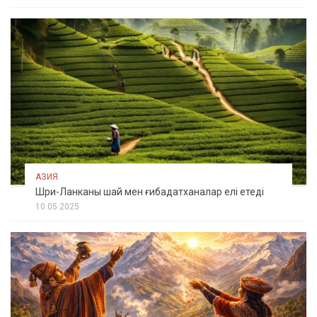
АЗИЯ
Шри-Ланканы шай мен ғибадатханалар елі етеді
10.05.2025