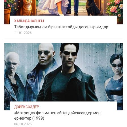
ХАЛЫҚ ДАНАЛЫҒЫ
Табалдырықты кім бірінші аттайды деген ырымдар
11.01.2026
ДӘЙЕКСӨЗДЕР
«Матрица» фильмінен әйгілі дәйексөздер мен
өрнектер (1999)
06.10.2025