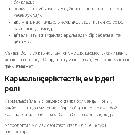
байқалады;
сезімдер өте құбылмалы – сүйіспеншілік пен реніш алма-
кезек ауысады;
қарым-қатынас тағдырлы әсер қалдырады, кеткің келсе де,
байланыс үзілмейді;
қайталанатын жағдайлар арқылы адам бір сабақты қайта-
қайта өтеді.
Мұндай белгілер қатынастың тек эмоциялық емес, рухани мәнге
ие екенін көрсетеді. Олардан өту үшін сабыр, түсіністік және ішкі
дайындық қажет.
Кармалық серіктестің өмірдегі
рөлі
Кармалық байланыс кездейсоқ пайда болмайды – оның
әрқайсысының өз миссиясы бар. Кей қатынастар өмір бойы
жалғасады, ал кейбірі өз сабағын берген соң аяқталады.
Астрологтар мұндай серіктестіктердің бірнеше түрін
ажыратады: