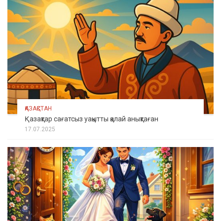
ҚАЗАҚСТАН
Қазақтар сағатсыз уақытты қалай анықтаған
17.07.2025