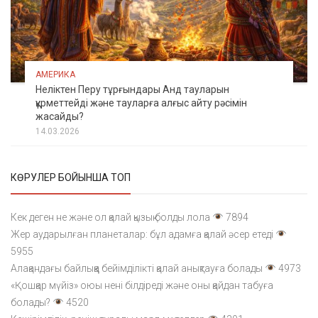
АМЕРИКА
Неліктен Перу тұрғындары Анд тауларын
құрметтейді және тауларға алғыс айту рәсімін
жасайды?
14.03.2026
КӨРУЛЕР БОЙЫНША ТОП
Кек деген не және ол қалай қызық болды лола
7894
Жер аударылған планеталар: бұл адамға қалай әсер етеді
5955
Алақандағы байлыққа бейімділікті қалай анықтауға болады
4973
«Қошқар мүйіз» оюы нені білдіреді және оны қайдан табуға
болады?
4520