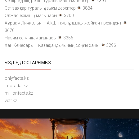
Кешірімділік, реніш туралы мақал-мәтелдер
4391
Сегізаяқтар туралы қызықты деректер
3884
Олжас есімінің мағынасы
3700
Авраам Линкольн — АҚШ-тағы құлдықты жойған президент
3670
Назим есімінің мағынасы
3356
Хан Кенесары – Қазақ хандығының соңғы ханы
3296
БІЗДІҢ ДОСТАРЫМЫЗ
onlyfacts.kz
inforadar.kz
millionfacts.kz
vctr.kz