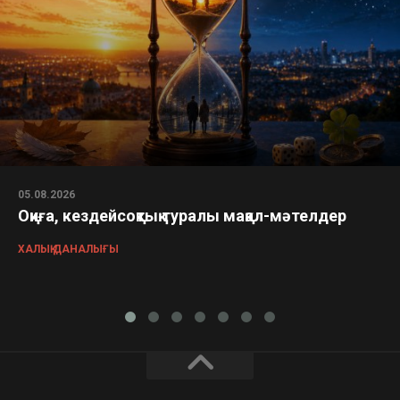
05.08.2026
Оқиға, кездейсоқтық туралы мақал-мәтелдер
ХАЛЫҚ ДАНАЛЫҒЫ