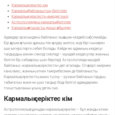
Кармалық серіктес кім
Кармалық байланыстың белгілері
Кармалық серіктестің өмірдегі рөлі
Астрологиядағы кармалық белгілер
Кармалық қатынасты дұрыс қабылдау
Адамдар арасындағы байланыс ешқашан кездейсоқ болмайды.
Бір қарым-қатынас қуаныш пен қолдау әкелсе, енді бірі сынақ пен
ішкі өзгерістерге себеп болады. Кейде екі адамның кездесуі
тағдырдың өзінен секілді сезіледі – мұндай кездесулер жанның
белгілі бір сабақ алуы үшін беріледі. Астрологияда мұндай
байланыс «кармалық серіктестік» деп аталады. Ол қазіргі өмірмен
ғана емес, жанның өткен тәжірибесімен де байланысты.
Кармалық серіктестің мәнін түсіну – рухани байланыстардың
табиғатын және не үшін тағдыр бізді белгілі адамдармен
тоғыстырғанын ұғыну деген сөз.
Кармалық серіктес кім
Астрологиялық тұрғыдан кармалық серіктес – бұл жанды өткен