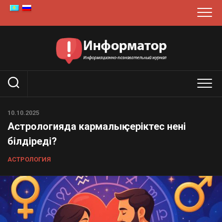
Skip
to
content
10.10.2025
Астрологияда кармалық серіктес нені
білдіреді?
АСТРОЛОГИЯ