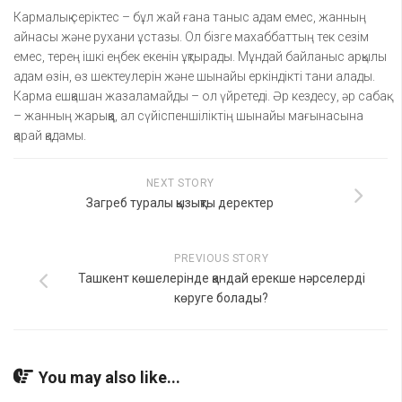
Кармалық серіктес – бұл жай ғана таныс адам емес, жанның
айнасы және рухани ұстазы. Ол бізге махаббаттың тек сезім
емес, терең ішкі еңбек екенін ұқтырады. Мұндай байланыс арқылы
адам өзін, өз шектеулерін және шынайы еркіндікті тани алады.
Карма ешқашан жазаламайды – ол үйретеді. Әр кездесу, әр сабақ
– жанның жарыққа, ал сүйіспеншіліктің шынайы мағынасына
қарай қадамы.
NEXT STORY
Загреб туралы қызықты деректер
PREVIOUS STORY
Ташкент көшелерінде қандай ерекше нәрселерді
көруге болады?
You may also like...