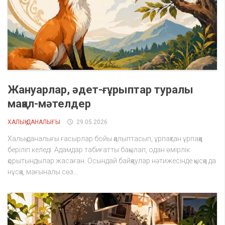
Жануарлар, әдет-ғұрыптар туралы
мақал-мәтелдер
ХАЛЫҚ ДАНАЛЫҒЫ
29.05.2026
Халық даналығы ғасырлар бойы қалыптасып, ұрпақтан ұрпаққа
беріліп келеді. Адамдар табиғатты бақылап, одан өмірлік
қорытындылар жасаған. Осындай байқаулар нәтижесінде қысқа да
нұсқа, мағыналы сөз...