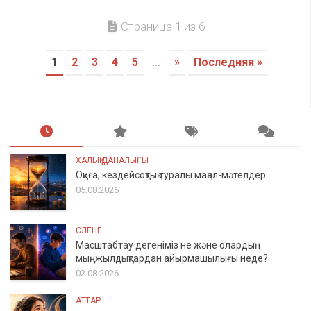
Страница 1 из 6
1
2
3
4
5
...
»
Последняя »
ХАЛЫҚ ДАНАЛЫҒЫ
Оқиға, кездейсоқтық туралы мақал-мәтелдер
05.08.2026
СЛЕНГ
Масштабтау дегеніміз не және олардың
мыңжылдықтардан айырмашылығы неде?
02.08.2026
АТТАР