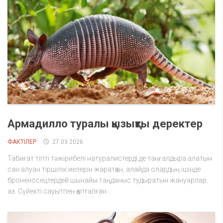
Армадилло туралы қызықты деректер
ФАКТІЛЕР
27.03.2026
Табиғат тіпті тәжірибелі натуралистерді де таңғалдыра алатын
сан алуан тіршілік иелерін жаратқан, алайда олардың ішінде
броненосецтердей шынайы таңданыс тудыратын жануарлар
аз. Сүйекті сауытпен қапталған...