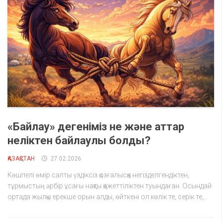
«Байлау» дегеніміз не және аттар
неліктен байлаулы болды?
ҚАЗАҚСТАН
27.02.2026
Көшпелі өмір салты үздіксіз қозғалысқа негізделгендіктен,
тұрмыстың әрбір ұсағы нақты қажеттіліктен туындаған. Осындай
ортада жылқы ерекше орын алды, өйткені ол көлік те, серік те,...