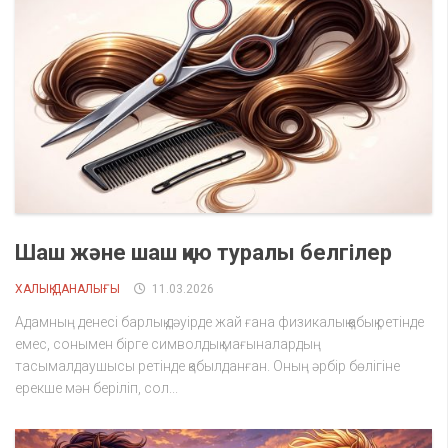
Шаш және шаш қию туралы белгілер
ХАЛЫҚ ДАНАЛЫҒЫ
11.03.2026
Адамның денесі барлық дәуірде жай ғана физикалық қабық ретінде
емес, сонымен бірге символдық мағыналардың
тасымалдаушысы ретінде қабылданған. Оның әрбір бөлігіне
ерекше мән беріліп, сол...