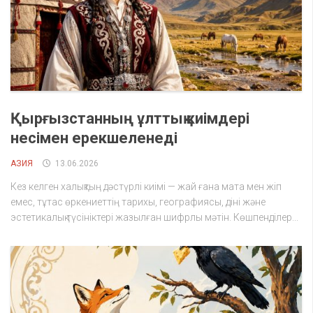
Қырғызстанның ұлттық киімдері
несімен ерекшеленеді
АЗИЯ
13.06.2026
Кез келген халықтың дәстүрлі киімі — жай ғана мата мен жіп
емес, тұтас өркениеттің тарихы, географиясы, діні және
эстетикалық түсініктері жазылған шифрлы мәтін. Көшпенділер...