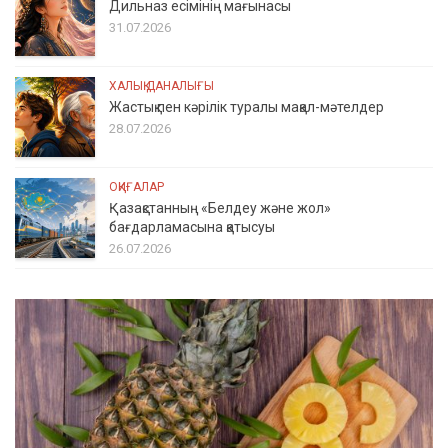
Дильназ есімінің мағынасы
31.07.2026
ХАЛЫҚ ДАНАЛЫҒЫ
Жастық пен кәрілік туралы мақал-мәтелдер
28.07.2026
ОҚИҒАЛАР
Қазақстанның «Белдеу және жол»
бағдарламасына қатысуы
26.07.2026