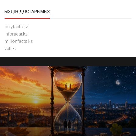
БІЗДІҢ ДОСТАРЫМЫЗ
onlyfacts.kz
inforadar.kz
millionfacts.kz
vctr.kz