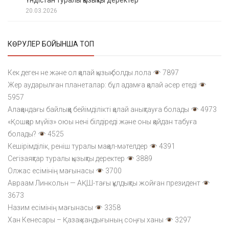
Үндістан туралы қызықты деректер
20.03.2026
КӨРУЛЕР БОЙЫНША ТОП
Кек деген не және ол қалай қызық болды лола
7897
Жер аударылған планеталар: бұл адамға қалай әсер етеді
5957
Алақандағы байлыққа бейімділікті қалай анықтауға болады
4973
«Қошқар мүйіз» оюы нені білдіреді және оны қайдан табуға
болады?
4525
Кешірімділік, реніш туралы мақал-мәтелдер
4391
Сегізаяқтар туралы қызықты деректер
3889
Олжас есімінің мағынасы
3700
Авраам Линкольн — АҚШ-тағы құлдықты жойған президент
3673
Назим есімінің мағынасы
3358
Хан Кенесары – Қазақ хандығының соңғы ханы
3297