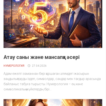
Атау саны және мансапқа әсері
НУМЕРОЛОГИЯ
27.04.2026
Адам ежелгі заманнан бері қоршаған әлемдегі жасырын
заңдылықтарды іздеп, символдар, сандар мен тағдыр арасында
байланыс табуға тырысты. Нумерология – ең көне
символикалық жүйелердің бірі...