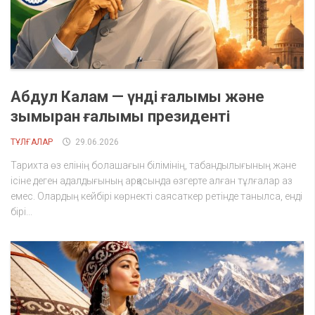
Абдул Калам — үнді ғалымы және
зымыран ғалымы президенті
ТҰЛҒАЛАР
29.06.2026
Тарихта өз елінің болашағын білімінің, табандылығының және
ісіне деген адалдығының арқасында өзгерте алған тұлғалар аз
емес. Олардың кейбірі көрнекті саясаткер ретінде танылса, енді
бірі...