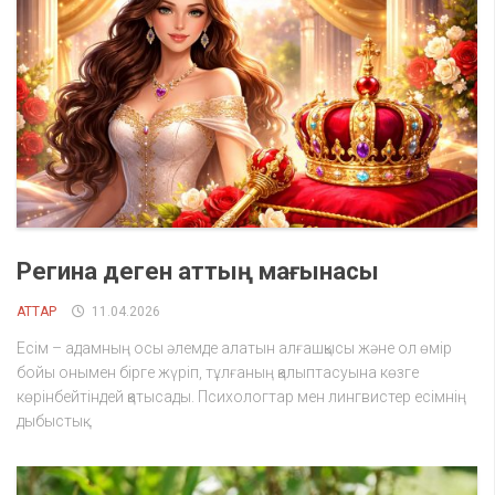
Регина деген аттың мағынасы
АТТАР
11.04.2026
Есім – адамның осы әлемде алатын алғашқысы және ол өмір
бойы онымен бірге жүріп, тұлғаның қалыптасуына көзге
көрінбейтіндей қатысады. Психологтар мен лингвистер есімнің
дыбыстық...