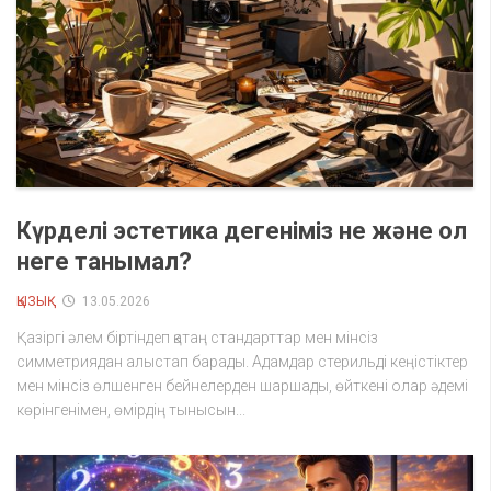
Күрделі эстетика дегеніміз не және ол
неге танымал?
ҚЫЗЫҚ
13.05.2026
Қазіргі әлем біртіндеп қатаң стандарттар мен мінсіз
симметриядан алыстап барады. Адамдар стерильді кеңістіктер
мен мінсіз өлшенген бейнелерден шаршады, өйткені олар әдемі
көрінгенімен, өмірдің тынысын...