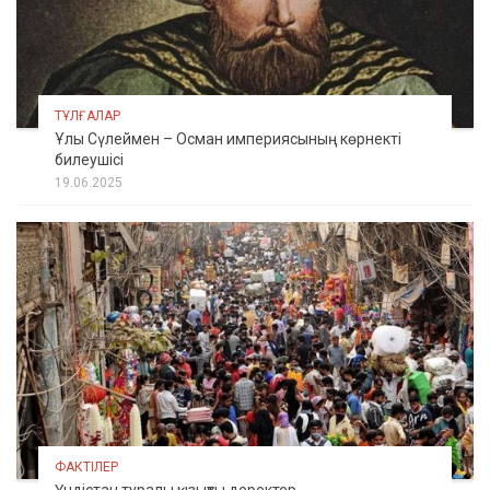
ТҰЛҒАЛАР
Ұлы Сүлеймен – Осман империясының көрнекті
билеушісі
19.06.2025
ФАКТІЛЕР