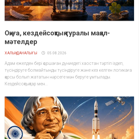
Оқиға, кездейсоқтық туралы мақал-
мәтелдер
ХАЛЫҚ ДАНАЛЫҒЫ
05.08.2026
Адам ежелден бері қоршаған дүниедегі хаостан тәртіп іздеп,
түсіндіруге болмайтынды түсіндіруге және кез келген логикаға
қарсы болып жататын нәрсеге мән беруге ұмтылады.
Кездейсоқтықтар мен...