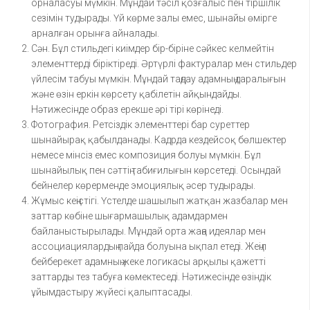
орналасуы мүмкін. Мұндай тәсіл қозғалыс пен тіршілік
сезімін тудырады. Үй көрме залы емес, шынайы өмірге
арналған орынға айналады.
Сән. Бұл стильдегі киімдер бір-біріне сәйкес келмейтін
элементтерді біріктіреді. Әртүрлі фактуралар мен стильдер
үйлесім табуы мүмкін. Мұндай таңдау адамның даралығын
және өзін еркін көрсету қабілетін айқындайды.
Нәтижесінде образ ерекше әрі тірі көрінеді.
Фотография. Ретсіздік элементтері бар суреттер
шынайырақ қабылданады. Кадрда кездейсоқ бөлшектер
немесе мінсіз емес композиция болуы мүмкін. Бұл
шынайылық пен сәттің табиғилығын көрсетеді. Осындай
бейнелер көрерменде эмоциялық әсер тудырады.
Жұмыс кеңістігі. Үстелде шашылып жатқан жазбалар мен
заттар көбіне шығармашылық адамдармен
байланыстырылады. Мұндай орта жаңа идеялар мен
ассоциациялардың пайда болуына ықпал етеді. Жеңіл
бейберекет адамның жеке логикасы арқылы қажетті
заттарды тез табуға көмектеседі. Нәтижесінде өзіндік
ұйымдастыру жүйесі қалыптасады.