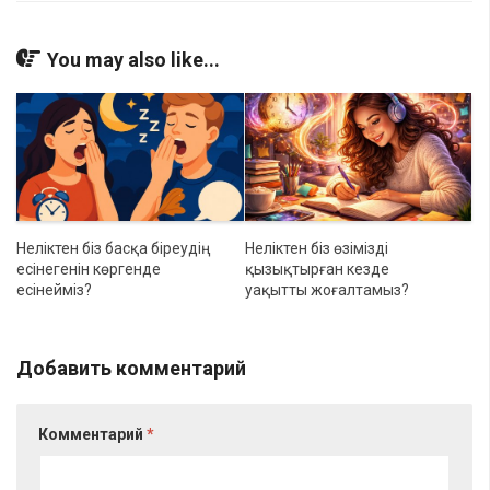
You may also like...
Неліктен біз басқа біреудің
Неліктен біз өзімізді
есінегенін көргенде
қызықтырған кезде
есінейміз?
уақытты жоғалтамыз?
Добавить комментарий
Комментарий
*