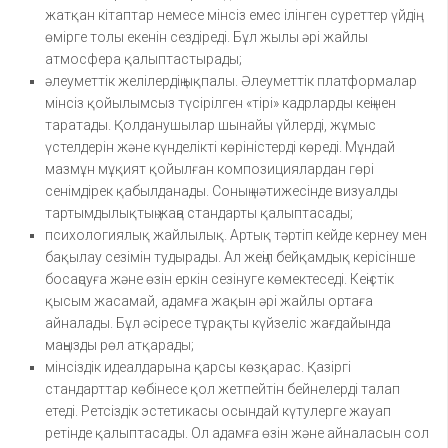
жатқан кітаптар немесе мінсіз емес ілінген суреттер үйдің
өмірге толы екенін сездіреді. Бұл жылы әрі жайлы
атмосфера қалыптастырады;
әлеуметтік желілердің ықпалы. Әлеуметтік платформалар
мінсіз қойылымсыз түсірілген «тірі» кадрларды кеңінен
таратады. Қолданушылар шынайы үйлерді, жұмыс
үстелдерін және күнделікті көріністерді көреді. Мұндай
мазмұн мұқият қойылған композициялардан гөрі
сенімдірек қабылданады. Соның нәтижесінде визуалды
тартымдылықтың жаңа стандарты қалыптасады;
психологиялық жайлылық. Артық тәртіп кейде кернеу мен
бақылау сезімін тудырады. Ал жеңіл бейқамдық керісінше
босаңсуға және өзін еркін сезінуге көмектеседі. Кеңістік
қысым жасамай, адамға жақын әрі жайлы ортаға
айналады. Бұл әсіресе тұрақты күйзеліс жағдайында
маңызды рөл атқарады;
мінсіздік идеалдарына қарсы көзқарас. Қазіргі
стандарттар көбінесе қол жетпейтін бейнелерді талап
етеді. Ретсіздік эстетикасы осындай күтулерге жауап
ретінде қалыптасады. Ол адамға өзін және айналасын сол