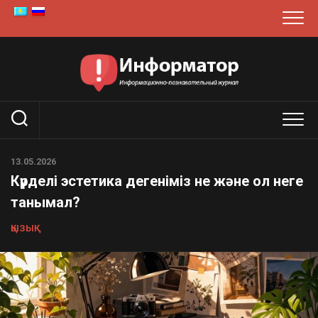
Skip
to
content
13.05.2026
Күрделі эстетика дегеніміз не және ол неге
танымал?
ҚЫЗЫҚ