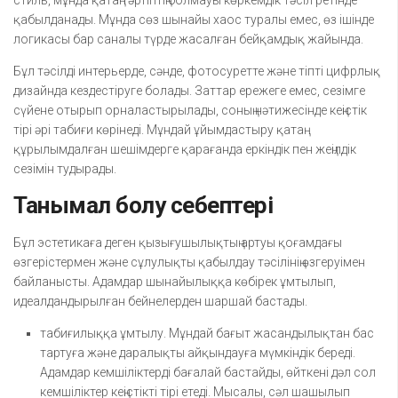
стиль, мұнда қатаң тәртіптің болмауы көркемдік тәсіл ретінде
қабылданады. Мұнда сөз шынайы хаос туралы емес, өз ішінде
логикасы бар саналы түрде жасалған бейқамдық жайында.
Бұл тәсілді интерьерде, сәнде, фотосуретте және тіпті цифрлық
дизайнда кездестіруге болады. Заттар ережеге емес, сезімге
сүйене отырып орналастырылады, соның нәтижесінде кеңістік
тірі әрі табиғи көрінеді. Мұндай ұйымдастыру қатаң
құрылымдалған шешімдерге қарағанда еркіндік пен жеңілдік
сезімін тудырады.
Танымал болу себептері
Бұл эстетикаға деген қызығушылықтың артуы қоғамдағы
өзгерістермен және сұлулықты қабылдау тәсілінің өзгеруімен
байланысты. Адамдар шынайылыққа көбірек ұмтылып,
идеалдандырылған бейнелерден шаршай бастады.
табиғилыққа ұмтылу. Мұндай бағыт жасандылықтан бас
тартуға және даралықты айқындауға мүмкіндік береді.
Адамдар кемшіліктерді бағалай бастайды, өйткені дәл сол
кемшіліктер кеңістікті тірі етеді. Мысалы, сәл шашылып