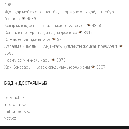
4983
«Қошқар мүйіз» оюы нені білдіреді және оны қайдан табуға
болады?
4539
Кешірімділік, реніш туралы мақал-мәтелдер
4398
Сегізаяқтар туралы қызықты деректер
3916
Олжас есімінің мағынасы
3711
Авраам Линкольн — АҚШ-тағы құлдықты жойған президент
3685
Назим есімінің мағынасы
3370
Хан Кенесары – Қазақ хандығының соңғы ханы
3307
БІЗДІҢ ДОСТАРЫМЫЗ
onlyfacts.kz
inforadar.kz
millionfacts.kz
vctr.kz