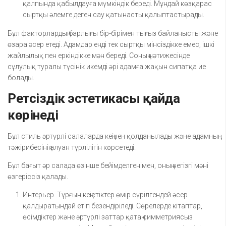
қалпында қабылдауға мүмкіндік береді. Мұндай көзқарас
сыртқы әлемге деген сау қатынасты қалыптастырады.
Бұл факторлардың барлығы бір-бірімен тығыз байланысты және
өзара әсер етеді. Адамдар енді тек сыртқы мінсіздікке емес, ішкі
жайлылық пен еркіндікке мән береді. Соның нәтижесінде
сұлулық туралы түсінік икемді әрі адамға жақын сипатқа ие
болады.
Ретсіздік эстетикасы қайда
көрінеді
Бұл стиль әртүрлі салаларда кеңінен қолданылады және адамның
тәжірибесінің алуан түрлілігін көрсетеді.
Бұл бағыт әр салада өзінше бейімделгенімен, оның негізгі мәні
өзгеріссіз қалады.
Интерьер. Тұрғын кеңістіктер өмір сүрілгендей әсер
қалдыратындай етіп безендіріледі. Сөрелерде кітаптар,
өсімдіктер және әртүрлі заттар қатаң симметриясыз