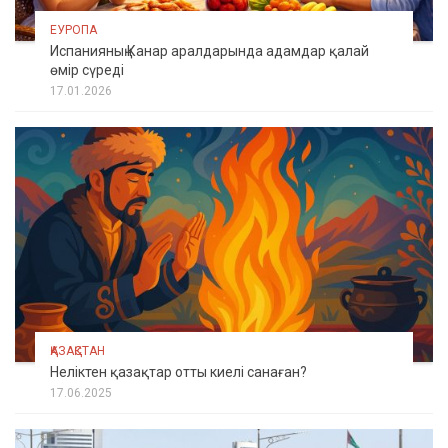
ЕУРОПА
Испанияның Канар аралдарында адамдар қалай
өмір сүреді
17.01.2026
ҚАЗАҚСТАН
Неліктен қазақтар отты киелі санаған?
17.06.2025