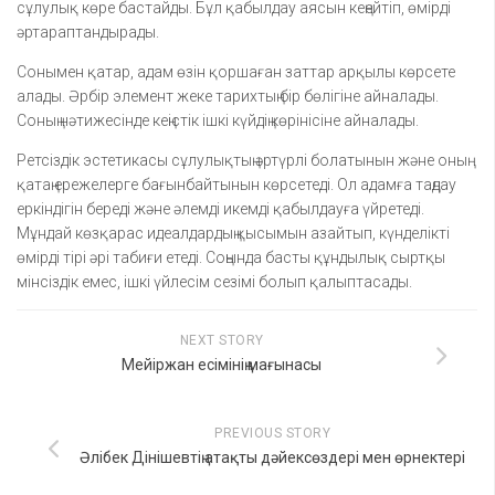
сұлулық көре бастайды. Бұл қабылдау аясын кеңейтіп, өмірді
әртараптандырады.
Сонымен қатар, адам өзін қоршаған заттар арқылы көрсете
алады. Әрбір элемент жеке тарихтың бір бөлігіне айналады.
Соның нәтижесінде кеңістік ішкі күйдің көрінісіне айналады.
Ретсіздік эстетикасы сұлулықтың әртүрлі болатынын және оның
қатаң ережелерге бағынбайтынын көрсетеді. Ол адамға таңдау
еркіндігін береді және әлемді икемді қабылдауға үйретеді.
Мұндай көзқарас идеалдардың қысымын азайтып, күнделікті
өмірді тірі әрі табиғи етеді. Соңында басты құндылық сыртқы
мінсіздік емес, ішкі үйлесім сезімі болып қалыптасады.
NEXT STORY
Мейіржан есімінің мағынасы
PREVIOUS STORY
Әлібек Дінішевтің атақты дәйексөздері мен өрнектері