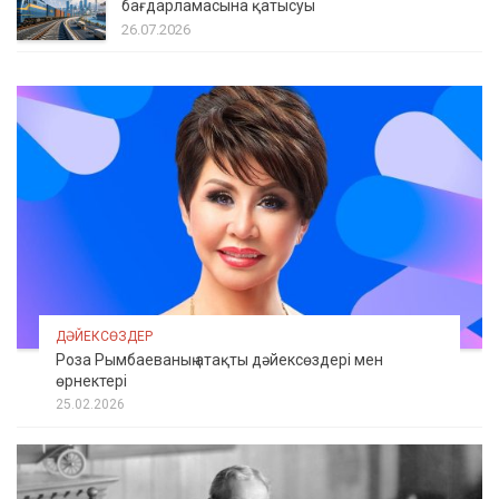
бағдарламасына қатысуы
26.07.2026
ДӘЙЕКСӨЗДЕР
Роза Рымбаеваның атақты дәйексөздері мен
өрнектері
25.02.2026