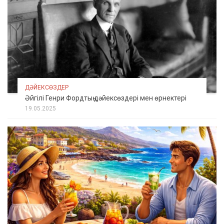
ДӘЙЕКСӨЗДЕР
Әйгілі Генри Фордтың дәйексөздері мен өрнектері
19.05.2025