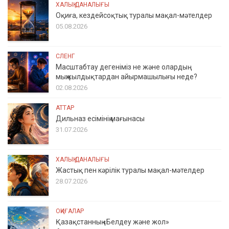
ХАЛЫҚ ДАНАЛЫҒЫ
Оқиға, кездейсоқтық туралы мақал-мәтелдер
05.08.2026
СЛЕНГ
Масштабтау дегеніміз не және олардың
мыңжылдықтардан айырмашылығы неде?
02.08.2026
АТТАР
Дильназ есімінің мағынасы
31.07.2026
ХАЛЫҚ ДАНАЛЫҒЫ
Жастық пен кәрілік туралы мақал-мәтелдер
28.07.2026
ОҚИҒАЛАР
Қазақстанның «Белдеу және жол»