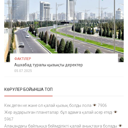
ФАКТІЛЕР
Ашхабад туралы қызықты деректер
05.07.2025
КӨРУЛЕР БОЙЫНША ТОП
Кек деген не және ол қалай қызық болды лола
7906
Жер аударылған планеталар: бұл адамға қалай әсер етеді
5967
Алақандағы байлыққа бейімділікті қалай анықтауға болады