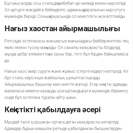
Бұл мысалдар осы стильдің әмбебап әрі икемді екенін көрсетеді.
Ол әртүрлі жағдайға бейімделіп, адамның даралығын көрсетуге
мүмкіндік береді. Соның арқасында ол өзектілігін жоғалтпайды.
Нағыз хаостан айырмашылығы
Ретсіздік эстетикасы жағымсыз мағынадағы бейберекетпен тең
емес екенін түсіну маңызды. Ол саналы көзқарасты білдіреді,
мұнда әрбір элементтің өз орны бар, тіпті бұл бірден байқалмаса
да.
Нағыз хаос өмір сүруге және жұмыс істеуге кедергі келтіреді. Ал
бұл стиль керісінше жайлылық қалыптастырады.
Айырмашылық бақылау мен ниетте жатыр. Егер кеңістік адамды
мазаласа немесе назарды шоғырландыруға мүмкіндік бермесе,
онда бұл эстетика туралы айту қиын.
Кеңістікті қабылдауға әсері
Мұндай тәсіл қоршаған ортаға деген көзқарасты өзгертеді.
Адамдар бұрын кемшілік ретінде қабылданған бөлшектерден