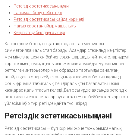
Ретсіздік эстетикасының мәні
Танымал болу себептері
Ретсіздік эстетикасы қайда көрінеді
Нағыз хаостан айырмашылығы
Кеңістікті қабылдауға әсері
Қазіргі әлем біртіндеп қатаң стандарттар мен мінсіз
симметриядан алыстап барады. Адамдар стерильді кеңістіктер
мен мінсіз өлшенген бейнелерден шаршады, өйткені олар әдемі
көрінгенімен, өмірдің тынысын жеткізе алмайды. Бұрын мінсіз
реттелген интерьерлер мен образдар тартымды саналған,
алайда қазір олар кейде салқын әрі жансыз болып көрінеді.
Соның орнына табиғилық пен даралықты бағалайтын еркін
көзқарас қалыптасып келеді. Дәл осы үрдіс аясында ретсіздік
эстетикасы ерекше назар аудартады — ол бейберекет көріністі
үйлесімнің бір түрі ретінде қайта түсіндіреді.
Ретсіздік эстетикасының мәні
Ретсіздік эстетикасы — бұл көрнекі және тұжырымдамалық