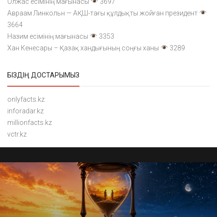
Олжас есімінің мағынасы
3697
Авраам Линкольн — АҚШ-тағы құлдықты жойған президент
3664
Назим есімінің мағынасы
3353
Хан Кенесары – Қазақ хандығының соңғы ханы
3289
БІЗДІҢ ДОСТАРЫМЫЗ
onlyfacts.kz
inforadar.kz
millionfacts.kz
vctr.kz