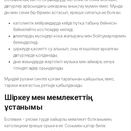
дәстүрлер арасындағы шекараны анықтау мүмкін емес. Мұнда
дін мен сенім бір-бірімен астасып, ерекше сипатқа ие болған.
католиктік мейрамдарда кейде пұтқа табыну бейнесін
бейнелейтін костюмдер киіледі;
әулиелердің мүсіндері кока жапырағы мен бойтұмарлармен
безендіріледі;
шіркеуде қасиетті су алынып, оны егіншілікке арналған
дәстүрлерде қолданады;
діни жиындарда жергілікті музыка мен аймара, кечуа
тіліндегі әндер орындалады.
Мұндай рухани синтез қоғам тарапынан қайшылық емес,
тарихи жалғастық ретінде қабылданады.
Шіркеу мен мемлекеттің
ұстанымы
Боливия – ресми түрде зайырлы мемлекет болғанымен,
католицизм ерекше орынға ие. Сонымен қатар билік