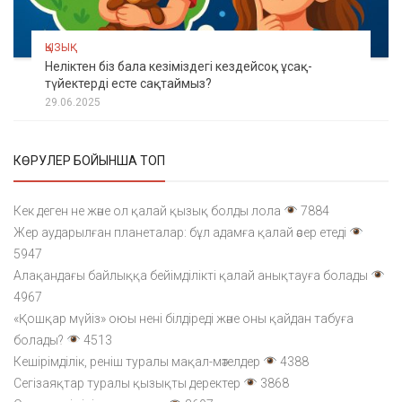
ҚЫЗЫҚ
Неліктен біз бала кезіміздегі кездейсоқ ұсақ-
түйектерді есте сақтаймыз?
29.06.2025
КӨРУЛЕР БОЙЫНША ТОП
Кек деген не және ол қалай қызық болды лола
7884
Жер аударылған планеталар: бұл адамға қалай әсер етеді
5947
Алақандағы байлыққа бейімділікті қалай анықтауға болады
4967
«Қошқар мүйіз» оюы нені білдіреді және оны қайдан табуға
болады?
4513
Кешірімділік, реніш туралы мақал-мәтелдер
4388
Сегізаяқтар туралы қызықты деректер
3868