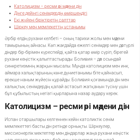
Католицизм – ресми әрі мәдени дін
Дінге дейінгі сенімдердің өміршеңдігі
Екі жүйені біріктіретін салттар
Шіркеу мен мемлекеттің ұстанымы
Әрбір елдің рухани келбеті – оның тарихи жолы мен мәдени
тамырының айнасы. Көп жағдайда ежелгі сенімдер мен дәстүрлі
діндер бір-бірімен күреспейді, қайта қатар өмір сүріп, бірегей
рухани кеңістік қалыптастырады. Боливия – дәл осындай
синкретизмнің жарқын мысалы. Мұнда католицизм мен инк,
аймара халықтарының көне дүниетанымы біте қайнасып,
ерекше наным жүйесін құрайды. Боливия қоғамында дін мен
халықтық сенімдердің қалай астасып жатқанын түсіну үшін
бұл құбылыстың негізгі қырларына назар аудару керек.
Католицизм – ресми әрі мәдени дін
Испан отаршылары келгеннен кейін католиктік сенім
мемлекеттегі басты дін ретінде орнықты. Шіркеулер,
миссионерлік мектептер мен діндарлар жаңа рухани кеңістік