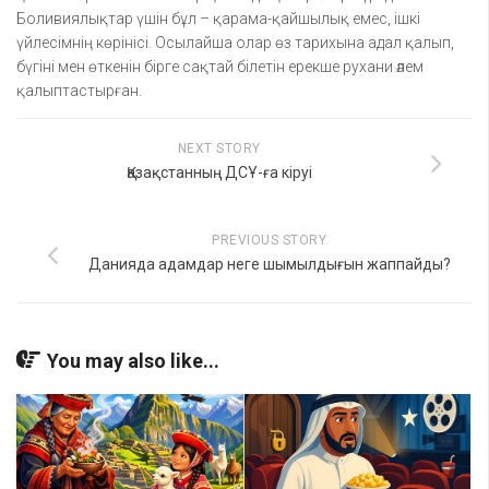
Боливиялықтар үшін бұл – қарама-қайшылық емес, ішкі
үйлесімнің көрінісі. Осылайша олар өз тарихына адал қалып,
бүгіні мен өткенін бірге сақтай білетін ерекше рухани әлем
қалыптастырған.
NEXT STORY
Қазақстанның ДСҰ-ға кіруі
PREVIOUS STORY
Данияда адамдар неге шымылдығын жаппайды?
You may also like...