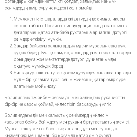
органдары көпмәдениеттілікті қолдап, халықтық наным-
сенімдердің өмір сүруіне кедергі келтірмейді.
Мемлекеттік іс-шараларда екі дәстүрдің де символикасы
көрініс табады. Президент инаугурациясында католиктік
дұғалармен қатар ата-баба рухтарына арналған дәстүрлі
рәсімдер өткізілуі мүмкін.
Заңдар байырғы халықтардың мәдени мұрасын сақтауға
құқық береді. Бұл қоғамдық орындарда ұлттық салттарды
орындауға және мектептерде дәстүрлі дүниетанымды
оқытуға мүмкіндік береді.
Билік әртүрліліктен тұтас қоғам құру идеясын алға тартады.
Бұл – бір қоғамда түрлі сенім жүйесінің қатар өмір сүре
алатынын мойындау.
Боливиялық тәжірибе – ресми дін мен халықтық руханиятты
бір-біріне қарсы қоймай, үйлестіріп басқарудың үлгісі.
Боливиядағы дін мен халықтық сенімдердің үйлесімі –
ғасырлар бойғы бейімделу мен рухани біртұтастықтың жемісі.
Мұнда шіркеу мен отбасылық алтарь, дұға мен ғұрып, дін
қызметкері мен шаман бір қоғамда қатар өмір сүреді.