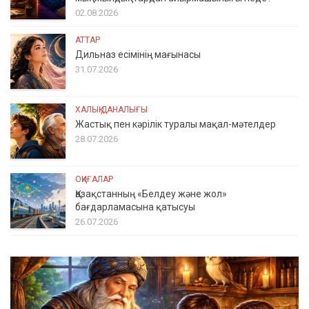
02.08.2026
АТТАР
Дильназ есімінің мағынасы
31.07.2026
ХАЛЫҚ ДАНАЛЫҒЫ
Жастық пен кәрілік туралы мақал-мәтелдер
28.07.2026
ОҚИҒАЛАР
Қазақстанның «Белдеу және жол»
бағдарламасына қатысуы
26.07.2026