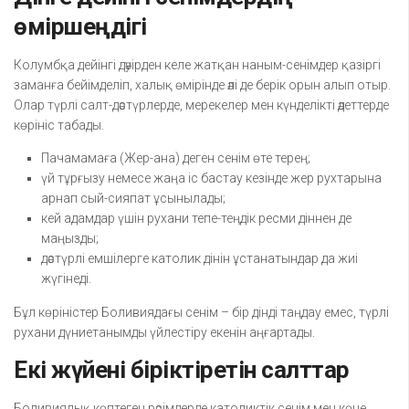
өміршеңдігі
Колумбқа дейінгі дәуірден келе жатқан наным-сенімдер қазіргі
заманға бейімделіп, халық өмірінде әлі де берік орын алып отыр.
Олар түрлі салт-дәстүрлерде, мерекелер мен күнделікті әдеттерде
көрініс табады.
Пачамамаға (Жер-ана) деген сенім өте терең;
үй тұрғызу немесе жаңа іс бастау кезінде жер рухтарына
арнап сый-сияпат ұсынылады;
кей адамдар үшін рухани тепе-теңдік ресми діннен де
маңызды;
дәстүрлі емшілерге католик дінін ұстанатындар да жиі
жүгінеді.
Бұл көріністер Боливиядағы сенім – бір дінді таңдау емес, түрлі
рухани дүниетанымды үйлестіру екенін аңғартады.
Екі жүйені біріктіретін салттар
Боливиялық көптеген рәсімдерде католиктік сенім мен көне