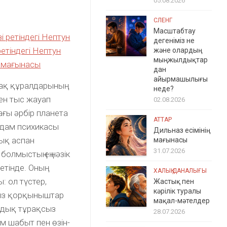
05.08.2026
СЛЕНГ
Масштабтау
 ретіндегі Нептун
дегеніміз не
ретіндегі Нептун
және олардың
мыңжылдықтар
қ мағынасы
дан
айырмашылығы
бақ құралдарының
неде?
нен тыс жауап
02.08.2026
ағы әрбір планета
АТТАР
адам психикасы
Дильназ есімінің
лық аспан
мағынасы
31.07.2026
болмыстың ең нәзік
тінде. Оның
ХАЛЫҚ ДАНАЛЫҒЫ
 ол түстер,
Жастық пен
кәрілік туралы
сыз қорқыныштар
мақал-мәтелдер
ындық тұрақсыз
28.07.2026
м шабыт пен өзін-