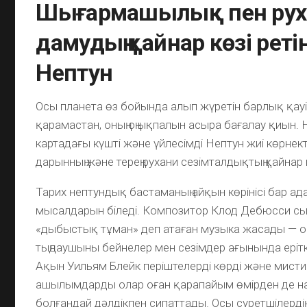
Шығармашылық пен рух
дамудың қайнар көзі реті
Нептун
Осы планета өз бойында алып жүретін барлық қауі
қарамастан, оның оң ықпалын асыра бағалау қиын.
картадағы күшті және үйлесімді Нептун жиі көрн
дарынның және терең рухани сезімталдықтың қайнар
Тарих нептундық бастаманың айқын көрінісі бар ад
мысалдарын біледі. Композитор Клод Дебюсси сы
«дыбыстық тұман» деп атаған музыка жасады — 
тыңдаушыны бейнелер мен сезімдер ағынында еріт
Ақын Уильям Блейк періштелерді көрді және мист
ашылымдарды олар оған қарапайым өмірден де н
болғандай дәлдікпен сипаттады. Осы суретшілердің 