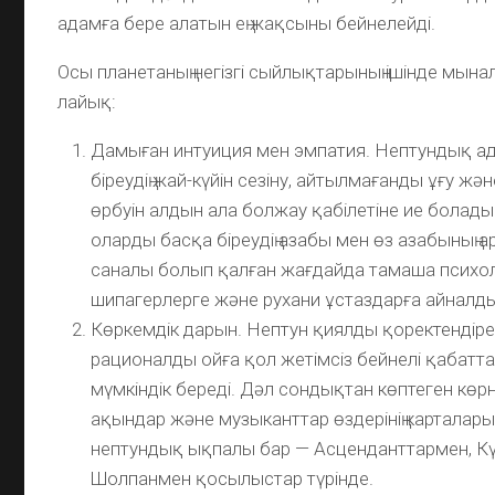
адамға бере алатын ең жақсыны бейнелейді.
Осы планетаның негізгі сыйлықтарының ішінде мына
лайық:
Дамыған интуиция мен эмпатия. Нептундық ад
біреудің жай-күйін сезіну, айтылмағанды ұғу жә
өрбуін алдын ала болжау қабілетіне ие болады
оларды басқа біреудің азабы мен өз азабының
саналы болып қалған жағдайда тамаша психол
шипагерлерге және рухани ұстаздарға айналд
Көркемдік дарын. Нептун қиялды қоректендіре
рационалды ойға қол жетімсіз бейнелі қабатта
мүмкіндік береді. Дәл сондықтан көптеген көрн
ақындар және музыканттар өздерінің карталар
нептундық ықпалы бар — Асценданттармен, К
Шолпанмен қосылыстар түрінде.