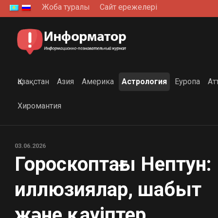
Skip
Жоба туралы
Сайт ережелері
to
content
Қазақстан
Азия
Америка
Астрология
Еуропа
Ат
Хиромантия
03.06.2026
Гороскоптағы Нептун:
иллюзиялар, шабыт
және қауіптер