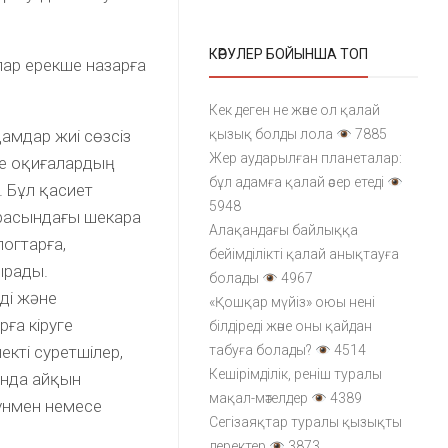
КӨРУЛЕР БОЙЫНША ТОП
лар ерекше назарға
Кек деген не және ол қалай
амдар жиі сөзсіз
қызық болды лола
7885
Жер аударылған планеталар:
не оқиғалардың
бұл адамға қалай әсер етеді
. Бұл қасиет
5948
 арасындағы шекара
Алақандағы байлыққа
огтарға,
бейімділікті қалай анықтауға
ырады.
болады
4967
ді және
«Қошқар мүйіз» оюы нені
рға кіруге
білдіреді және оны қайдан
екті суретшілер,
табуға болады?
4514
Кешірімділік, реніш туралы
ында айқын
мақал-мәтелдер
4389
үнмен немесе
Сегізаяқтар туралы қызықты
деректер
3873