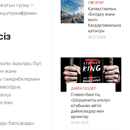
ОҚИҒАЛАР
иғатын түсіну —
Қазақстанның
күштерінің бірімен
«Белдеу және
жол»
бағдарламасына
қатысуы
сіз
26.07.2026
6 жылы ашылды, бұл
мен және
қы тәжірибелермен
символдық
ДӘЙЕКСӨЗДЕР
басқа
Стивен Кингтің
«Шоушенктің өтелуі»
е өзін
кітабынан әйгілі
дәйексөздер мен
өрнектер
рды басқарады:
20.06.2025