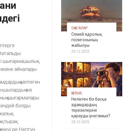
ани
ндегі
ОҚИҒАЛАР
Семей ядролық
полигонының
птерге
жабылуы
20.12.2025
 Натальды
екті шығармашылық
 көзіне айналады.
амдардың көптеген
ншылардың өзі
ҚЫЗЫҚ
оның шығармалары
Неліктен біз басқа
адамдардың
кендей болды.
терезелеріне
икалық
қарауды ұнатамыз?
ақтырақ
28.12.2025
екеуі де Нептун