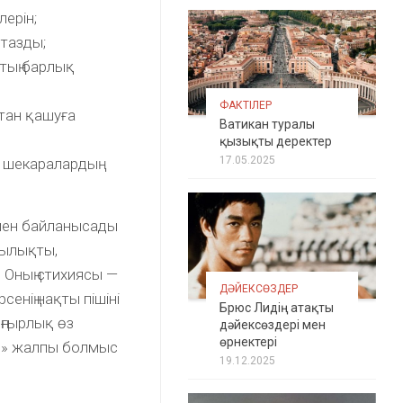
лерін;
стазды;
тың барлық
ФАКТІЛЕР
тан қашуға
Ватикан туралы
қызықты деректер
17.05.2025
 шекаралардың
імен байланысады
тылықты,
 Оның стихиясы —
ДӘЙЕКСӨЗДЕР
сенің нақты пішіні
Брюс Лидің атақты
ңғырлық өз
дәйексөздері мен
өрнектері
ен» жалпы болмыс
19.12.2025