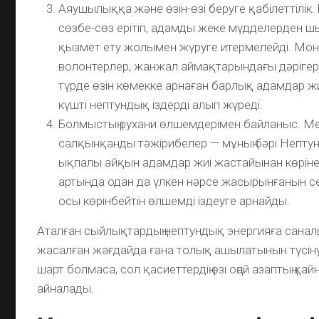
Аяушылыққа және өзін-өзі беруге қабілеттілік.
сөзбе-сөз ерітіп, адамды жеке мүдделерден ш
қызмет ету жолымен жүруге итермелейді. Мон
волонтерлер, жанжал аймақтарындағы дәріге
түрде өзін көмекке арнаған барлық адамдар жи
күшті нептундық іздерді алып жүреді.
Болмыстың рухани өлшемдерімен байланыс. Ме
салқынқанды тәжірибелер — мұның бәрі Нептун
ықпалы айқын адамдар жиі жастайынан көріне
артында одан да үлкен нәрсе жасырынғанын се
осы көрінбейтін өлшемді іздеуге арнайды.
Аталған сыйлықтардың нептундық энергияға сана
жасалған жағдайда ғана толық ашылатынын түсіну
шарт болмаса, сол қасиеттердің өзі оңай азаптың қай
айналады.