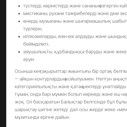
түстерді, көріністерді және сананың өзгерген күй
мистиканы, рухани тәжірибелерді және діни эк
өнерді, музыканы және шығармашылық шабыт
түрлерін;
иллюзияларды, өзін-өзі алдауды және шындық
бейімділікті;
аяушылықты, құрбандыққа баруды және жеке
еруін.
Осынша кең тақырыптар жиынтығы бір ортақ белг
— айқын контурлардың жойылуымен. Нептун анық
категориялылықты және қатаң шектерді ұнатпайды.
тұман, онда бәрі мүмкін болып көрінеді және еш нәр
жоқ. Ол басқаратын Балықтар белгісінде бұл бұлы
шарықтау шегіне жетеді: дәл осы жерде жеке «м
мұхитында ерігіне дайын.