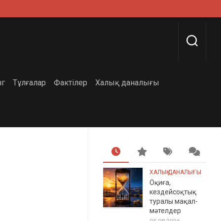
нг
Тұлғалар
Фактілер
Халық даналығы
ХАЛЫҚ ДАНАЛЫҒЫ
Оқиға,
кездейсоқтық
туралы мақал-
мәтелдер