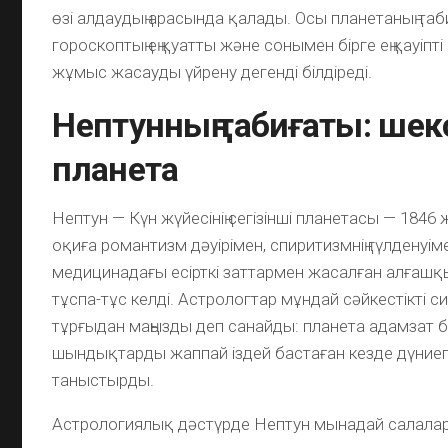
өзі алдаудың арасында қалады. Осы планетаның таб
гороскоптың ең қуатты және сонымен бірге ең қауіпті 
жұмыс жасауды үйрену дегенді білдіреді.
Нептунның табиғаты: шек
планета
Нептун — Күн жүйесінің сегізінші планетасы — 184
оқиға романтизм дәуірімен, спиритизмнің гүлденуі
медицинадағы есірткі заттармен жасалған алғаш
тұспа-тұс келді. Астрологтар мұндай сәйкестікті 
тұрғыдан маңызды деп санайды: планета адамзат 
шындықтарды жаппай іздей бастаған кезде дүниег
таныстырды.
Астрологиялық дәстүрде Нептун мынадай салала