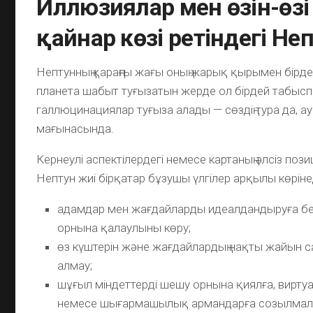
Иллюзиялар мен өзін-өзі
қайнар көзі ретіндегі Не
Нептунның қараңғы жағы оның жарық қырымен бірде
планета шабыт туғызатын жерде ол бірдей табыс
галлюцинациялар туғыза алады — сөздің тура да, а
мағынасында.
Кернеулі аспектілердегі немесе картаның әлсіз по
Нептун жиі бірқатар бұзушы үлгілер арқылы көріне
адамдар мен жағдайларды идеалдандыруға бе
орнына қалаулыны көру;
өз күштерін және жағдайлардың нақты жайын 
алмау;
шұғыл міндеттерді шешу орнына қиялға, вирт
немесе шығармашылық армандарға созылмал