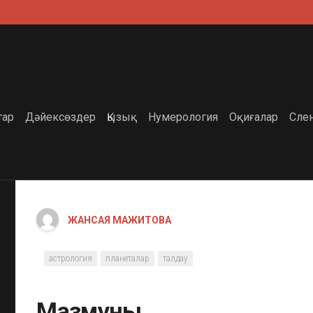
тар
Дәйексөздер
Қызық
Нумерология
Оқиғалар
Сле
ЖАНСАЯ МАЖИТОВА
астрология
планеталар
талдау
Мазмұны