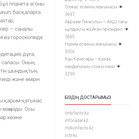
 Бұл планета эгоны
Олжас есімінің мағынасы
ығып, басқаларға
3697
ахтар,
Авраам Линкольн — АҚШ-тағы
рлер — саналы
құлдықты жойған президент
і өз гороскопінде
3665
Назим есімінің мағынасы
3356
дитация, дұға,
Хан Кенесары – Қазақ
 саласы. Оның
хандығының соңғы ханы
тін шындықтың
3290
зеді және өмірін
БІЗДІҢ ДОСТАРЫМЫЗ
лы қарым-қатынас
 маңызды. Осы
onlyfacts.kz
нар көзіне
inforadar.kz
millionfacts.kz
vctr.kz