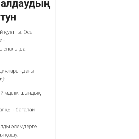
 алдаудың
птун
й қуатты. Осы
пен
уыспалы да
зицияларындағы
ді:
йімділік, шындық
салқын бағалай
уалды әлемдерге
ы қашу;