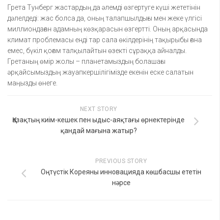
Грета Тунберг жастардың да әлемді өзгертуге күші жететінін
дәлелдеді: жас болса да, оның талапшылдығы мен жеке үлгісі
миллиондаған адамның көзқарасын өзгертті. Оның арқасында
климат проблемасы енді тар сала өкілдерінің тақырыбы ғана
емес, бүкіл қоғам талқылайтын өзекті сұраққа айналды.
Гретаның өмір жолы – планетамыздың болашағы
әрқайсымыздың жауапкершілігімізде екенін еске салатын
маңызды өнеге.
NEXT STORY
Қазақтың киім-кешек пен ыдыс-аяқтағы өрнектерінде
қандай мағына жатыр?
PREVIOUS STORY
Оңтүстік Кореяны инновацияда көшбасшы ететін
нәрсе