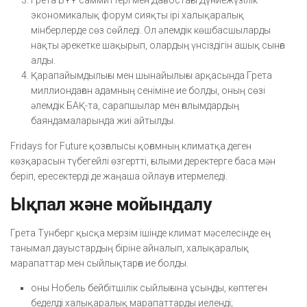
Грета БҰҰ саммиттері мен Давостағы Дүниежүзілік
экономикалық форум сияқты ірі халықаралық
мінберлерде сөз сөйледі. Ол әлемдік көшбасшыларды
нақты әрекетке шақырып, олардың үнсіздігін ашық сынға
алды.
Қарапайымдылығы мен шынайылығы арқасында Грета
миллиондаған адамның сеніміне ие болды, оның сөзі
әлемдік БАҚ-та, сарапшылар мен ғалымдардың
баяндамаларында жиі айтылды.
Fridays for Future қозғалысы қоғамның климатқа деген
көзқарасын түбегейлі өзгертті, ғылыми деректерге баса мән
беріп, ересектерді де жаңаша ойлауға итермеледі.
Ықпал және мойындалу
Грета Тунберг қысқа мерзім ішінде климат мәселесінде ең
танымал дауыстардың біріне айналып, халықаралық
марапаттар мен сыйлықтарға ие болды.
оны Нобель бейбітшілік сыйлығына ұсынды, көптеген
беделді халықаралық марапаттарды иеленді;