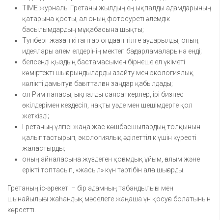
TIME журналы Гретаны жылдың ең ықпалды адамдарының
қатарына қосты, ал оның фотосуреті әлемдік
басылымдардың мұқабасына шықты;
Тунберг жазған кітаптар ондаған тілге аударылды, оның
идеялары әлем елдерінің мектеп бағдарламаларына енді;
белсенді қыздың бастамасымен бірнеше ел үкіметі
көміртекті шығарындыларды азайту мен экологиялық
көлікті дамытуға бағытталған заңдар қабылдады;
ол Рим папасы, ықпалды саясаткерлер, ірі бизнес
өкілдерімен кездесіп, нақты уәде мен шешімдерге қол
жеткізді;
Гретаның үлгісі жаңа жас көшбасшылардың толқынын
қалыптастырып, экологиялық әділеттілік үшін күресті
жалғастырды;
оның айналасына жүздеген қоғамдық ұйым, ғалым және
ерікті топтасып, «жасыл» күн тәртібін алға шығарды.
Гретаның іс-әрекеті – бір адамның табандылығы мен
шынайылығы жаһандық мәселеге жаңаша үн қосуға болатынын
көрсетті.