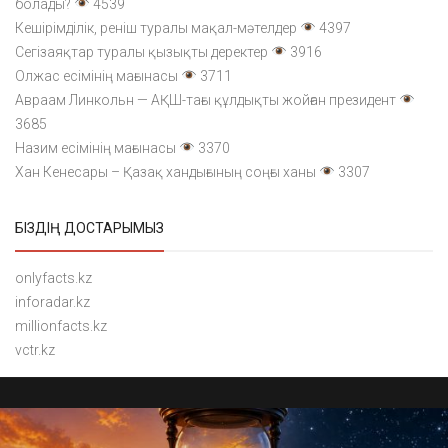
болады?
4539
Кешірімділік, реніш туралы мақал-мәтелдер
4397
Сегізаяқтар туралы қызықты деректер
3916
Олжас есімінің мағынасы
3711
Авраам Линкольн — АҚШ-тағы құлдықты жойған президент
3685
Назим есімінің мағынасы
3370
Хан Кенесары – Қазақ хандығының соңғы ханы
3307
БІЗДІҢ ДОСТАРЫМЫЗ
onlyfacts.kz
inforadar.kz
millionfacts.kz
vctr.kz