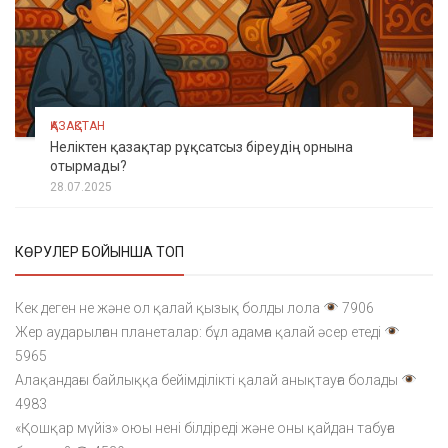
ҚАЗАҚСТАН
Неліктен қазақтар рұқсатсыз біреудің орнына
отырмады?
28.07.2025
КӨРУЛЕР БОЙЫНША ТОП
Кек деген не және ол қалай қызық болды лола
7906
Жер аударылған планеталар: бұл адамға қалай әсер етеді
5965
Алақандағы байлыққа бейімділікті қалай анықтауға болады
4983
«Қошқар мүйіз» оюы нені білдіреді және оны қайдан табуға