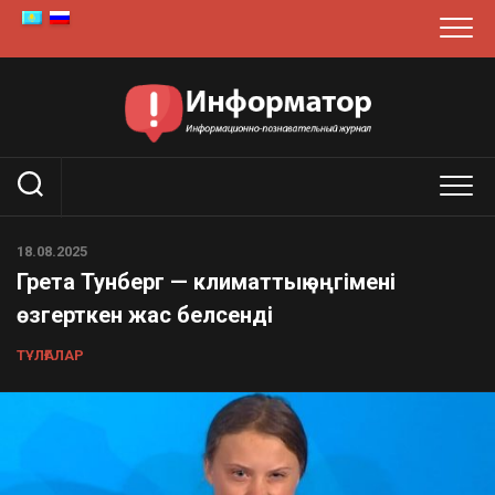
Skip
to
content
18.08.2025
Грета Тунберг — климаттық әңгімені
өзгерткен жас белсенді
ТҰЛҒАЛАР