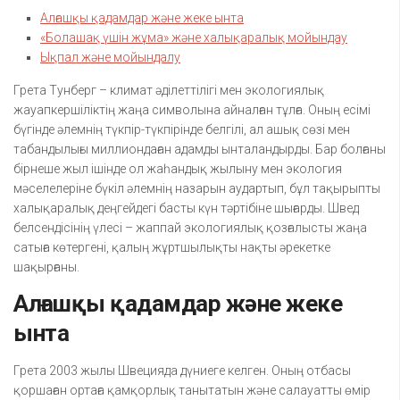
Алғашқы қадамдар және жеке ынта
«Болашақ үшін жұма» және халықаралық мойындау
Ықпал және мойындалу
Грета Тунберг – климат әділеттілігі мен экологиялық
жауапкершіліктің жаңа символына айналған тұлға. Оның есімі
бүгінде әлемнің түкпір-түкпірінде белгілі, ал ашық сөзі мен
табандылығы миллиондаған адамды ынталандырды. Бар болғаны
бірнеше жыл ішінде ол жаһандық жылыну мен экология
мәселелеріне бүкіл әлемнің назарын аудартып, бұл тақырыпты
халықаралық деңгейдегі басты күн тәртібіне шығарды. Швед
белсендісінің үлесі – жаппай экологиялық қозғалысты жаңа
сатыға көтергені, қалың жұртшылықты нақты әрекетке
шақырғаны.
Алғашқы қадамдар және жеке
ынта
Грета 2003 жылы Швецияда дүниеге келген. Оның отбасы
қоршаған ортаға қамқорлық танытатын және салауатты өмір