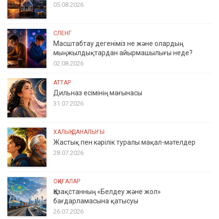
05.08.2026
СЛЕНГ
Масштабтау дегеніміз не және олардың
мыңжылдықтардан айырмашылығы неде?
02.08.2026
АТТАР
Дильназ есімінің мағынасы
31.07.2026
ХАЛЫҚ ДАНАЛЫҒЫ
Жастық пен кәрілік туралы мақал-мәтелдер
28.07.2026
ОҚИҒАЛАР
Қазақстанның «Белдеу және жол»
бағдарламасына қатысуы
26.07.2026