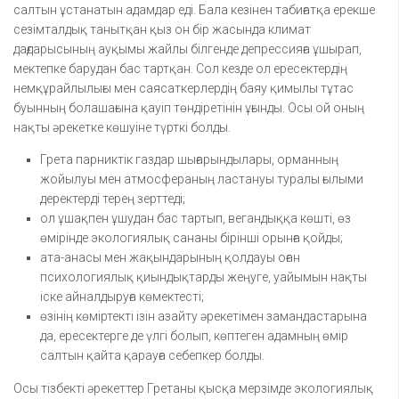
салтын ұстанатын адамдар еді. Бала кезінен табиғатқа ерекше
сезімталдық танытқан қыз он бір жасында климат
дағдарысының ауқымы жайлы білгенде депрессияға ұшырап,
мектепке барудан бас тартқан. Сол кезде ол ересектердің
немқұрайлылығы мен саясаткерлердің баяу қимылы тұтас
буынның болашағына қауіп төндіретінін ұғынды. Осы ой оның
нақты әрекетке көшуіне түрткі болды.
Грета парниктік газдар шығарындылары, орманның
жойылуы мен атмосфераның ластануы туралы ғылыми
деректерді терең зерттеді;
ол ұшақпен ұшудан бас тартып, вегандыққа көшті, өз
өмірінде экологиялық сананы бірінші орынға қойды;
ата-анасы мен жақындарының қолдауы оған
психологиялық қиындықтарды жеңуге, уайымын нақты
іске айналдыруға көмектесті;
өзінің көміртекті ізін азайту әрекетімен замандастарына
да, ересектерге де үлгі болып, көптеген адамның өмір
салтын қайта қарауға себепкер болды.
Осы тізбекті әрекеттер Гретаны қысқа мерзімде экологиялық