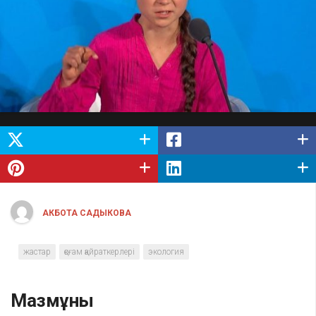
АКБОТА САДЫКОВА
жастар
қоғам қайраткерлері
экология
Мазмұны