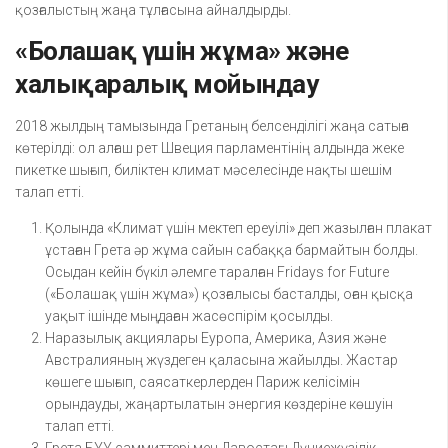
қозғалыстың жаңа тұлғасына айналдырды.
«Болашақ үшін жұма» және
халықаралық мойындау
2018 жылдың тамызында Гретаның белсенділігі жаңа сатыға
көтерілді: ол алғаш рет Швеция парламентінің алдында жеке
пикетке шығып, биліктен климат мәселесінде нақты шешім
талап етті.
Қолында «Климат үшін мектеп ереуілі» деп жазылған плакат
ұстаған Грета әр жұма сайын сабаққа бармайтын болды.
Осыдан кейін бүкіл әлемге таралған Fridays for Future
(«Болашақ үшін жұма») қозғалысы басталды, оған қысқа
уақыт ішінде мыңдаған жасөспірім қосылды.
Наразылық акциялары Еуропа, Америка, Азия және
Австралияның жүздеген қаласына жайылды. Жастар
көшеге шығып, саясаткерлерден Париж келісімін
орындауды, жаңартылатын энергия көздеріне көшуін
талап етті.