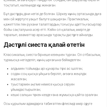
қоймай, ағзаға қауіп төндірген. Сондықтан шаруалар еңбегін
тоқтатып, көлеңкеде күш жинаған.
Бұл дәстүрдің діни негізі де болған. Шіркеу күннің ортасында дұға
мен ой жүгіртуге уақыт бөлуге шақырған. Практикалық
қажеттілік пен рухани талаптардың тоғысуы әдеттің ғасырлар
бойы сақталуына әсер етті. Кейін ол қалалық өмірге де
таралып, азаматтар арасында тұрақты дәстүрге айналды.
Дәстүрлі сиеста қалай өтетін
Классикалық сиеста бірнеше кезеңнен тұрған. Ол отбасылық
тұрмысқа негізделіп, күннің ырғағына бейімделген.
алдымен тойымды әрі құнарлы түскі ас ішілген;
содан соң қысқа ұйқыға беріліп, ағзаға жеңілдік
жасалған;
туыстармен әңгіме немесе қысқа серуен
ұйымдастырылған;
кешкі салқын түскен кезде ғана жұмысқа қайта оралған.
Осы құрылым адамдарға табиғатпен үйлесімді өмір сүруге