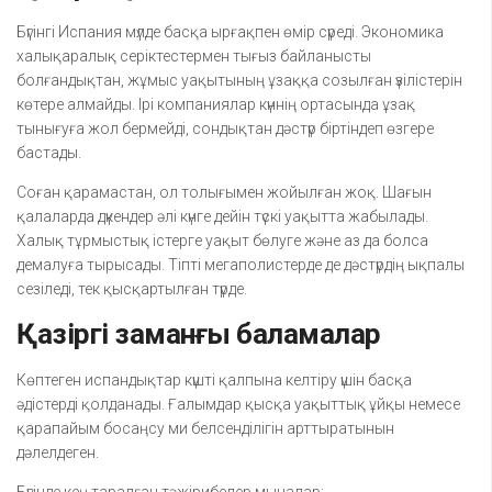
Бүгінгі Испания мүлде басқа ырғақпен өмір сүреді. Экономика
халықаралық серіктестермен тығыз байланысты
болғандықтан, жұмыс уақытының ұзаққа созылған үзілістерін
көтере алмайды. Ірі компаниялар күннің ортасында ұзақ
тынығуға жол бермейді, сондықтан дәстүр біртіндеп өзгере
бастады.
Соған қарамастан, ол толығымен жойылған жоқ. Шағын
қалаларда дүкендер әлі күнге дейін түскі уақытта жабылады.
Халық тұрмыстық істерге уақыт бөлуге және аз да болса
демалуға тырысады. Тіпті мегаполистерде де дәстүрдің ықпалы
сезіледі, тек қысқартылған түрде.
Қазіргі заманғы баламалар
Көптеген испандықтар күшті қалпына келтіру үшін басқа
әдістерді қолданады. Ғалымдар қысқа уақыттық ұйқы немесе
қарапайым босаңсу ми белсенділігін арттыратынын
дәлелдеген.