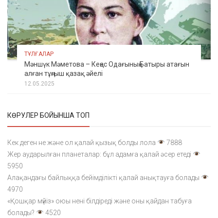
ТҰЛҒАЛАР
Мәншүк Мәметова – Кеңес Одағының Батыры атағын
алған тұңғыш қазақ әйелі
12.05.2025
КӨРУЛЕР БОЙЫНША ТОП
Кек деген не және ол қалай қызық болды лола
7888
Жер аударылған планеталар: бұл адамға қалай әсер етеді
5950
Алақандағы байлыққа бейімділікті қалай анықтауға болады
4970
«Қошқар мүйіз» оюы нені білдіреді және оны қайдан табуға
болады?
4520