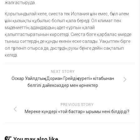
жалғастыруда.
Қорытындылай келе, сиеста тек Испания үшін емес, бүкіл әлем
үшін қызықты құбылыс болып қала береді. Ол климат пен
мәдениеттің адамдардың әдет-ғұрпын қалай
қалыптастыратынын көрсетеді. Сиеста бізге қарбалас өмірде
тыныш сәттердің де құнды екенін еске салады. Уақытпен бірге
ол түрленіп отырса да, дәстүрдің рухы бүгінге дейін сақталып
келеді.
NEXT STORY
Оскар Уайлдтың «Дориан Грейдің суреті» кітабынан
белгілі дәйексөздер мен өрнектер
PREVIOUS STORY
Мереке күндері «той бастар» ырымы нені білдірді?
You may also like...