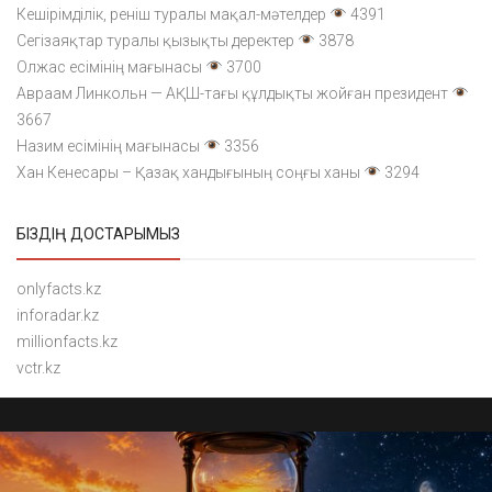
Кешірімділік, реніш туралы мақал-мәтелдер
4391
Сегізаяқтар туралы қызықты деректер
3878
Олжас есімінің мағынасы
3700
Авраам Линкольн — АҚШ-тағы құлдықты жойған президент
3667
Назим есімінің мағынасы
3356
Хан Кенесары – Қазақ хандығының соңғы ханы
3294
БІЗДІҢ ДОСТАРЫМЫЗ
onlyfacts.kz
inforadar.kz
millionfacts.kz
vctr.kz