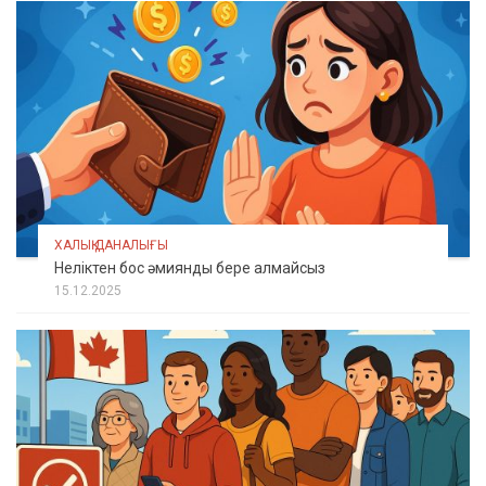
ХАЛЫҚ ДАНАЛЫҒЫ
Неліктен бос әмиянды бере алмайсыз
15.12.2025