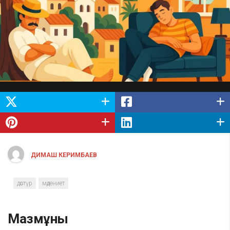
ДИМАШ КЕРИМБАЕВ
дәстүр
мәдениет
Мазмұны