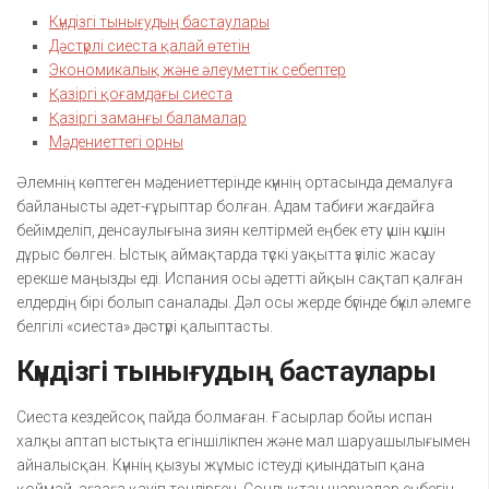
Күндізгі тынығудың бастаулары
Дәстүрлі сиеста қалай өтетін
Экономикалық және әлеуметтік себептер
Қазіргі қоғамдағы сиеста
Қазіргі заманғы баламалар
Мәдениеттегі орны
Әлемнің көптеген мәдениеттерінде күннің ортасында демалуға
байланысты әдет-ғұрыптар болған. Адам табиғи жағдайға
бейімделіп, денсаулығына зиян келтірмей еңбек ету үшін күшін
дұрыс бөлген. Ыстық аймақтарда түскі уақытта үзіліс жасау
ерекше маңызды еді. Испания осы әдетті айқын сақтап қалған
елдердің бірі болып саналады. Дәл осы жерде бүгінде бүкіл әлемге
белгілі «сиеста» дәстүрі қалыптасты.
Күндізгі тынығудың бастаулары
Сиеста кездейсоқ пайда болмаған. Ғасырлар бойы испан
халқы аптап ыстықта егіншілікпен және мал шаруашылығымен
айналысқан. Күннің қызуы жұмыс істеуді қиындатып қана