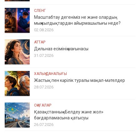
СЛЕНГ
Масштабтау дегеніміз не және олардың
мыңжылдықтардан айырмашылығы неде?
02.08.2026
АТТАР
Дильназ есімінің мағынасы
31.07.2026
ХАЛЫҚ ДАНАЛЫҒЫ
Жастық пен кәрілік туралы мақал-мәтелдер
28.07.2026
ОҚИҒАЛАР
Қазақстанның «Белдеу және жол»
бағдарламасына қатысуы
26.07.2026