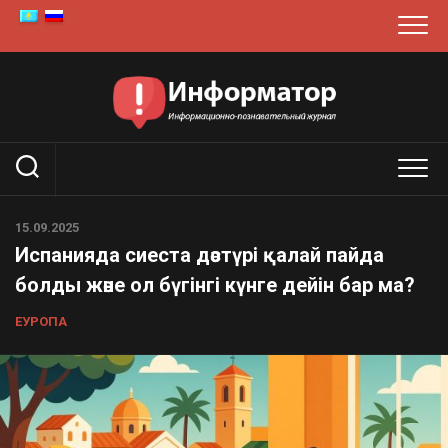
Skip
to
content
15.09.2025
Испанияда сиеста дәстүрі қалай пайда
болды және ол бүгінгі күнге дейін бар ма?
ЕУРОПА