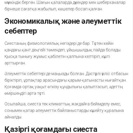
мүмкіндік берген. Шағын қалаларда дүкендер мен шеберханалар
бірнеше сағатқа жабылып, көшелер босап қалған.
Экономикалық және әлеуметтік
себептер
Сиестаның физиологиялық негіздері де бар. Түстен кейін
қандағы қант деңгейі төмендеп, ұйқышылдық пайда болады.
Қысқа тынығу жұмыс қабілетін қалпына келтіріп, күшті
арттырған.
Әлеуметтік себептері де маңызды болған. Дәстүрлі үзіліс отбасын
біріктіріп, ұрпақтар арасындағы қарым-қатынасты нығайтқан.
Қоғамда ортақ уақыт өткізу құндылығы қалыптасып, әдеттің
өміршеңдігі арта түсті.
Осылайша, сиеста тек климаттық жағдайға бейімделу емес,
сонымен қатар әлеуметтік байланыстарды күшейту құралына
айналды.
Қазіргі қоғамдағы сиеста