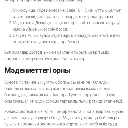
Бүгінде кең таралған тәжірибелер мыналар:
Микроұйқы. Үйде немесе кеңседе 10–15 минуттық қалғып
алу көңіл-күйді жақсартып, назарды шоғырландырады.
Медитация. Демді қалыпқа келтіріп, ойды тыныштандыру
қысқа ұйқының әсерін береді.
Серуен. Ашық ауада аздап жүру шаршауды азайтып, еңбек
өнімділігін сақтауға мүмкіндік береді.
Бұл амалдар дәстүрдің мәнін сақтай отырып, қазіргі өмір
салтына икемделген нұсқалар болып отыр.
Мәдениеттегі орны
Сиеста Испанияның ұлттық болмысына енген. Ол елдің
байсалды өмір салтының және қарапайым ләззаттарды
бағалаудың символына айналды. Туристердің көпшілігі дәл
осы ерекшелікті елдің ерекше тартымдылығы ретінде атап өтеді.
Жұмыс кестесінің өзгергеніне қарамастан, испандар тынығуды
денсаулықтың кепілі деп біледі. Мәдени мұра жаңа бейнелерге
ауысып, заманауи экономикаға кедергі келтірмей өмір сүруді