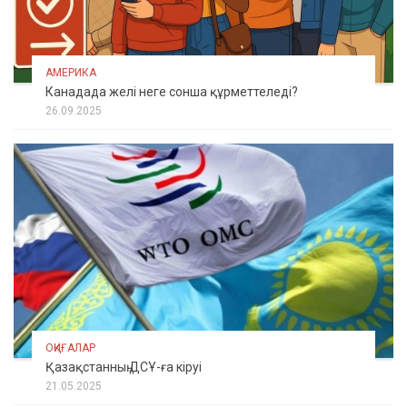
АМЕРИКА
Канадада желі неге сонша құрметтеледі?
26.09.2025
ОҚИҒАЛАР
Қазақстанның ДСҰ-ға кіруі
21.05.2025