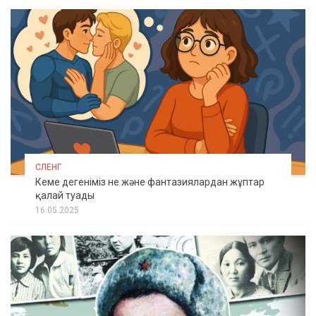
СЛЕНГ
Кеме дегеніміз не және фантазиялардан жұптар
қалай туады
16.05.2025