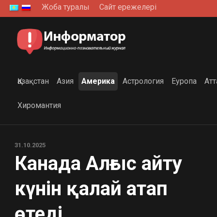
Skip
Жоба туралы
Сайт ережелері
to
content
Қазақстан
Азия
Америка
Астрология
Еуропа
Атт
Хиромантия
31.10.2025
Канада Алғыс айту
күнін қалай атап
өтеді