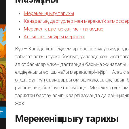
Мерекенің шығу тарихы
Канадалық дәстүрлер мен мерекелік атмосфе
Мерекелік дастарқан мен тағамдар
Алғыс пен мейірім мерекесі
Күз – Канада үшін ең әсем әрі ерекше маусымдардың
табиғат алтын түске боялып, үйлерде хош иісті таға
ал отбасылар үлкен дастарқан басына жиналады. 
елдің ең жылы әрі шынайы мерекелерінің бірі – Алғыс 
өтеді. Бұл күн адамдарды өмірдің жақсылықтарын ба
ризашылық білдіруге шақырады. Мерекенің түп-та
тарихтан бастау алып, қазіргі заманда да өзінің ма
жоқ.
Мерекенің шығу тарихы