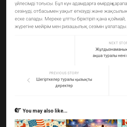
үйлесімді тоғысы. Бұл күн адамдарға өмірдің қар
сезінуді, отбасымен уақыт өткізуді және жақсылық
еске салады. Мереке ұлтты біріктіріп қана қоймай
жүрегіне мейірім мен ризашылық сезімін ұялатады
NEXT STO
Жұлдызнаманың е
ақша туралы нені 
PREVIOUS STORY
Шегірткелер туралы қызықты
деректер
You may also like...