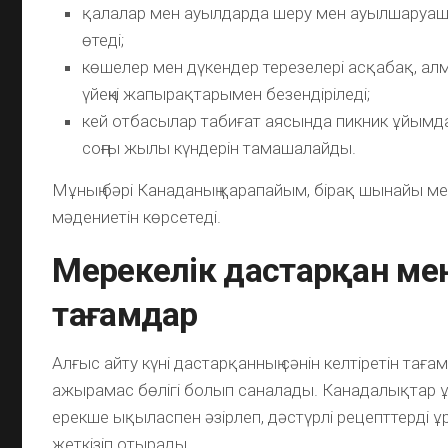
қалалар мен ауылдарда шеру мен ауылшаруаш
өтеді;
көшелер мен дүкендер терезелері асқабақ, ал
үйеңкі жапырақтарымен безендіріледі;
кей отбасылар табиғат аясында пикник ұйымда
соңғы жылы күндерін тамашалайды.
Мұның бәрі Канаданың қарапайым, бірақ шынайы ме
мәдениетін көрсетеді.
Мерекелік дастарқан ме
тағамдар
Алғыс айту күні дастарқанның сәнін келтіретін тағам
ажырамас бөлігі болып саналады. Канадалықтар 
ерекше ықыласпен әзірлеп, дәстүрлі рецепттерді 
жеткізіп отырады.