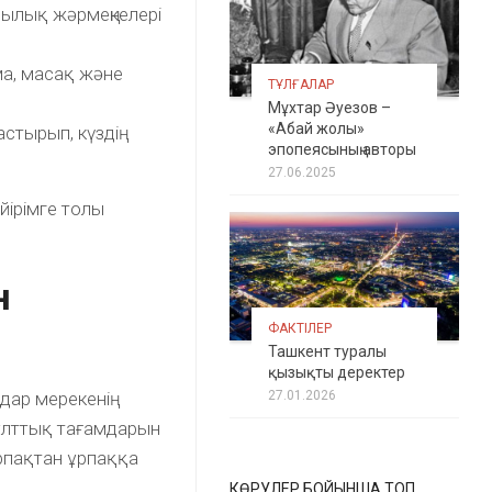
ылық жәрмеңкелері
ма, масақ және
ТҰЛҒАЛАР
Мұхтар Әуезов –
«Абай жолы»
стырып, күздің
эпопеясының авторы
27.06.2025
йірімге толы
н
ФАКТІЛЕР
Ташкент туралы
қызықты деректер
дар мерекенің
27.01.2026
ұлттық тағамдарын
ұрпақтан ұрпаққа
КӨРУЛЕР БОЙЫНША ТОП