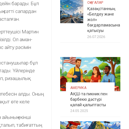
 дейін барады. Бұл
ОҚИҒАЛАР
Қазақстанның
ң сәтті сапардан
«Белдеу және
асталған.
жол»
бағдарламасына
қатысуы
рттеушісі Мартин
26.07.2026
зілді. Ол аман-
с айту рәсімін
ныстанушылар бұл
стады. Үйлерінде
ып, ризашылық
АМЕРИКА
тебесін алды. Оның
АҚШ-та пикник пен
барбекю дәстүрі
ақыт өте келе
қалай қалыптасты
24.05.2025
айының екінші
қталып, табиғаттың