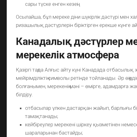
сары түске енген кезеңі.
Осылайша, бұл мереке діни шүкірлік дәстүрі мен х
ризашылық дәстүрлерін біріктірген ерекше күнге а
Канадалық дәстүрлер м
мерекелік атмосфера
Қазіргі таңда Алғыс айту күні Канадада отбасылық
мейірімділіктің символы ретінде тойланады. Әр өңірдің
болғанымен, мерекенің мәні – өмірге, адамдарға ж
білдіру.
отбасылар үлкен дастарқан жайып, барлығы б
тамақтанады;
кейбіреулер мерекені шіркеу қызметінен нем
шараларынан бастайды;