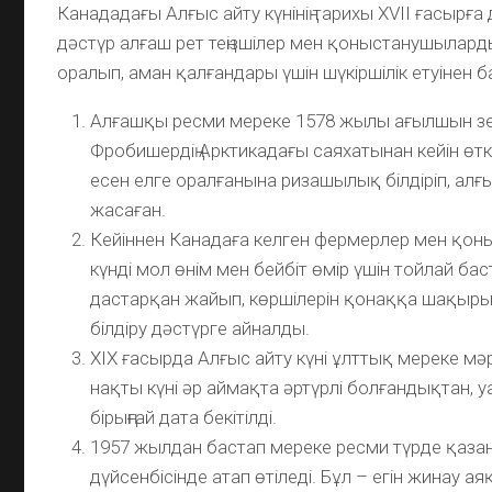
Канададағы Алғыс айту күнінің тарихы XVII ғасырға
дәстүр алғаш рет теңізшілер мен қоныстанушыларды
оралып, аман қалғандары үшін шүкіршілік етуінен б
Алғашқы ресми мереке 1578 жылы ағылшын зе
Фробишердің Арктикадағы саяхатынан кейін өткі
есен елге оралғанына ризашылық білдіріп, алғы
жасаған.
Кейіннен Канадаға келген фермерлер мен қо
күнді мол өнім мен бейбіт өмір үшін тойлай ба
дастарқан жайып, көршілерін қонаққа шақыр
білдіру дәстүрге айналды.
XIX ғасырда Алғыс айту күні ұлттық мереке мәр
нақты күні әр аймақта әртүрлі болғандықтан, у
бірыңғай дата бекітілді.
1957 жылдан бастап мереке ресми түрде қазан 
дүйсенбісінде атап өтіледі. Бұл – егін жинау ая