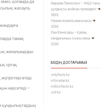
а емес, қоғамда да
Авраам Линкольн — АҚШ-тағы
ақсылық жасауға,
құлдықты жойған президент
3665
Назим есімінің мағынасы
 жандарға
3356
Хан Кенесары – Қазақ
наларда тамақ
хандығының соңғы ханы
3290
ылық жиналымдары
БІЗДІҢ ДОСТАРЫМЫЗ
ық ортақ
onlyfacts.kz
үгірістері өтеді.
inforadar.kz
millionfacts.kz
қын көрсетеді –
vctr.kz
уи құндылықтардың