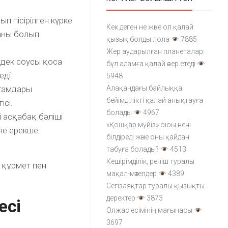
ып пісірілген күрке
Кек деген не және ол қалай
аны болып
қызық болды лола
7885
Жер аударылған планеталар:
дек соусы қоса
бұл адамға қалай әсер етеді
еді.
5948
ағамдары
Алақандағы байлыққа
бейімділікті қалай анықтауға
ісі.
болады
4967
 асқабақ бәліші
«Қошқар мүйіз» оюы нені
іне ерекше
білдіреді және оны қайдан
табуға болады?
4513
Кешірімділік, реніш туралы
 құрмет пен
мақал-мәтелдер
4389
Сегізаяқтар туралы қызықты
деректер
3873
есі
Олжас есімінің мағынасы
3697