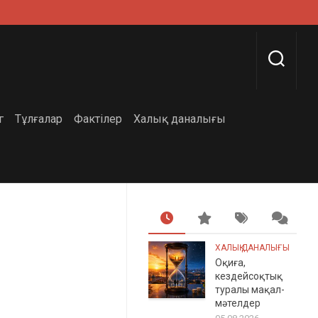
г
Тұлғалар
Фактілер
Халық даналығы
ХАЛЫҚ ДАНАЛЫҒЫ
Оқиға,
кездейсоқтық
туралы мақал-
мәтелдер