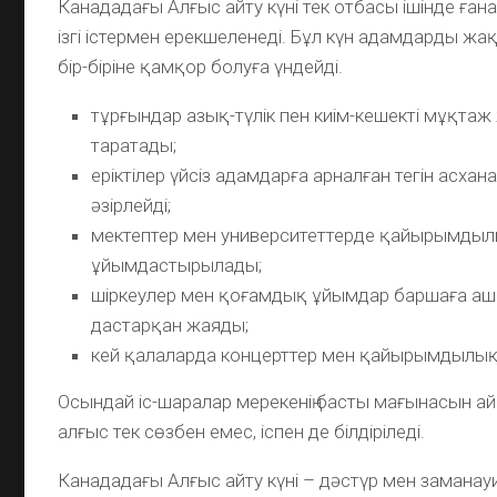
Канададағы Алғыс айту күні тек отбасы ішінде ған
ізгі істермен ерекшеленеді. Бұл күн адамдарды ж
бір-біріне қамқор болуға үндейді.
тұрғындар азық-түлік пен киім-кешекті мұқтаж
таратады;
еріктілер үйсіз адамдарға арналған тегін асха
әзірлейді;
мектептер мен университеттерде қайырымд
ұйымдастырылады;
шіркеулер мен қоғамдық ұйымдар баршаға аш
дастарқан жаяды;
кей қалаларда концерттер мен қайырымдылық ж
Осындай іс-шаралар мерекенің басты мағынасын ай
алғыс тек сөзбен емес, іспен де білдіріледі.
Канададағы Алғыс айту күні – дәстүр мен замана