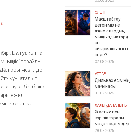
05.08.2026
СЛЕНГ
Масштабтау
ра
дегеніміз не
және олардың
мыңжылдықтард
ан
айырмашылығы
 бірі. Бұл уақытта
неде?
мның иісі тарайды,
02.08.2026
Дәл осы мезгілде
АТТАР
айту күні аталып
Дильназ есімінің
ғалауға, бір-біріне
мағынасы
31.07.2026
мыры ежелгі
ңызын жоғалтқан
ХАЛЫҚ ДАНАЛЫҒЫ
Жастық пен
кәрілік туралы
мақал-мәтелдер
28.07.2026