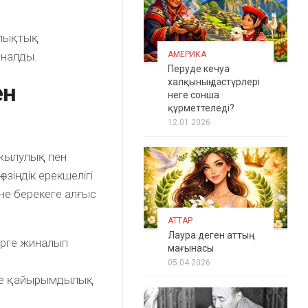
алықтық
йналды.
АМЕРИКА
Перуде кечуа
халқының дәстүрлері
ен
неге сонша
құрметтеледі?
12.01.2026
 жылулық пен
 өзіндік ерекшелігі
әне берекеге алғыс
АТТАР
Лаура деген аттың
ірге жиналып
мағынасы
05.04.2026
есе қайырымдылық