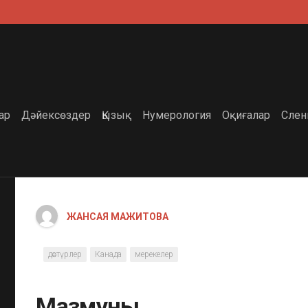
ар
Дәйексөздер
Қызық
Нумерология
Оқиғалар
Слен
ЖАНСАЯ МАЖИТОВА
дәстүрлер
Канада
мерекелер
Мазмұны