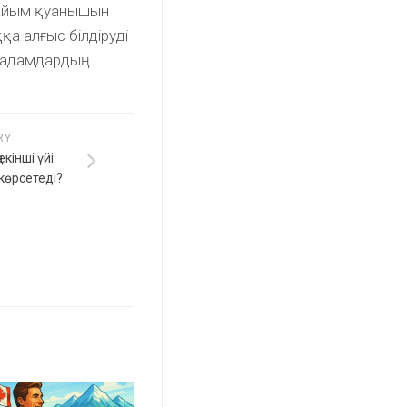
апайым қуанышын
қа алғыс білдіруді
, адамдардың
.
RY
кінші үйі
көрсетеді?