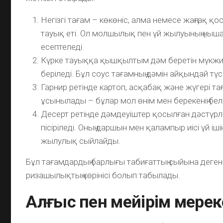
Негізгі тағам – көкөніс, алма немесе жаңғақ қос
тауық еті. Ол молшылық пен үй жылуының ныш
есептеледі.
Күрке тауыққа қышқылтым дәм беретін мүкжи
беріледі. Бұл соус тағамның дәмін айқындай түс
Гарнир ретінде картоп, асқабақ және жүгері т
ұсынылады – бұлар мол өнім мен берекенің белг
Десерт ретінде дәмдеуіштер қосылған дәстүрлі
пісіріледі. Оның даршын мен қалампыр иісі үй іш
жылулық сыйлайды.
Бұл тағамдардың барлығы табиғаттың сыйына деген
ризашылықтың көрінісі болып табылады.
Алғыс пен мейірім мерек