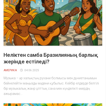
Неліктен самба Бразилияның барлық
жерінде естіледі?
АМЕРИКА
04.06.2025
Музыка – әр халықтың рухани болмысы мен дүниетанымын
бейнелейтін маңызды мәдени құбылыс. Кейбір елдерде белгілі
бір музыкалық жанр ұлттық сана мен күнделікті өмірдің
ажырамас...