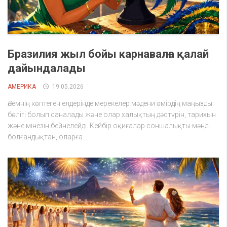
Бразилия жыл бойы карнавалға қалай
дайындалады
АМЕРИКА
19.05.2026
Әлемнің көптеген елдерінде мерекелер мәдени өмірдің маңызды
бөлігі болып саналады және олар халықтың дәстүрін, тарихын
және мінезін бейнелейді. Кейбір оқиғалар соншалықты мәнді
болғандықтан, оларға...