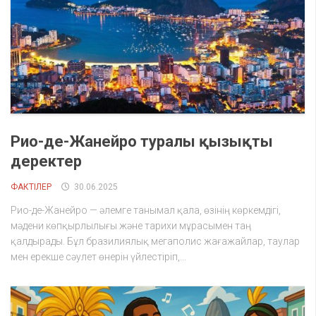
Рио-де-Жанейро туралы қызықты
деректер
ФАКТІЛЕР
30.06.2025
Рио-де-Жанейро — әлемге танымал қала, өзінің көркемдігі,
мәдени көпқырлылығы және тарихи мұрасымен таң
қалдырады. Бұл бразилиялық мегаполис жағажайлар, таулар
мен ерекше сәулет өнерін үйлестіріп,...