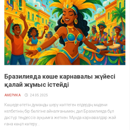
Бразилияда көше карнавалы жүйесі
қалай жұмыс істейді
АМЕРИКА
24.05.2025
Көшеде өтетін думанды шеру көптеген елдердің мәдени
келбетінің бір бөлігіне айналғанымен, дәл Бразилияда бұл
дәстүр теңдессіз ауқымға жеткен. Мұнда карнавалдар жай
ғана көңіл көтеру...