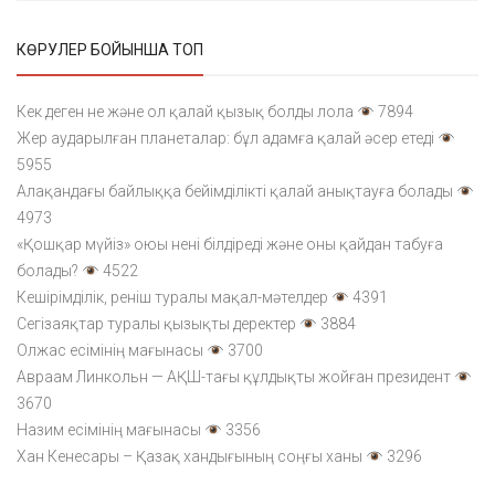
КӨРУЛЕР БОЙЫНША ТОП
Кек деген не және ол қалай қызық болды лола
7894
Жер аударылған планеталар: бұл адамға қалай әсер етеді
5955
Алақандағы байлыққа бейімділікті қалай анықтауға болады
4973
«Қошқар мүйіз» оюы нені білдіреді және оны қайдан табуға
болады?
4522
Кешірімділік, реніш туралы мақал-мәтелдер
4391
Сегізаяқтар туралы қызықты деректер
3884
Олжас есімінің мағынасы
3700
Авраам Линкольн — АҚШ-тағы құлдықты жойған президент
3670
Назим есімінің мағынасы
3356
Хан Кенесары – Қазақ хандығының соңғы ханы
3296