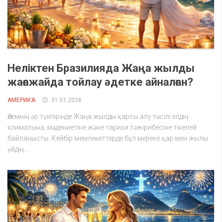
Неліктен Бразилияда Жаңа жылды
жағажайда тойлау әдетке айналған?
АМЕРИКА
31.01.2026
Әлемнің әр түкпірінде Жаңа жылды қарсы алу тәсілі елдің
климатына, мәдениетіне және тарихи тәжірибесіне тікелей
байланысты. Кейбір мемлекеттерде бұл мереке қар мен жылы
үйдің...