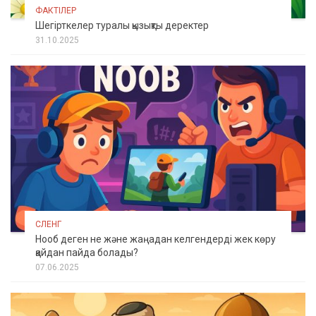
ФАКТІЛЕР
Шегірткелер туралы қызықты деректер
31.10.2025
СЛЕНГ
Нооб деген не және жаңадан келгендерді жек көру
қайдан пайда болады?
07.06.2025