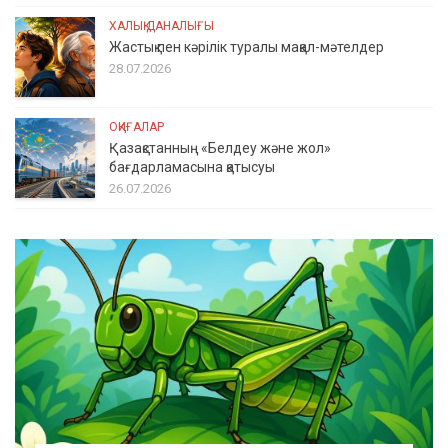
ХАЛЫҚ ДАНАЛЫҒЫ
Жастық пен кәрілік туралы мақал-мәтелдер
28.07.2026
ОҚИҒАЛАР
Қазақстанның «Белдеу және жол»
бағдарламасына қатысуы
26.07.2026