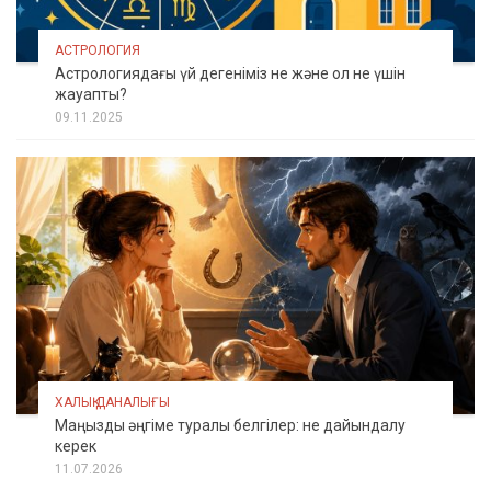
АСТРОЛОГИЯ
Астрологиядағы үй дегеніміз не және ол не үшін
жауапты?
09.11.2025
ХАЛЫҚ ДАНАЛЫҒЫ
Маңызды әңгіме туралы белгілер: не дайындалу
керек
11.07.2026