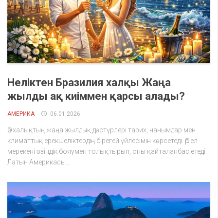
Неліктен Бразилия халқы Жаңа
жылды ақ киіммен қарсы алады?
АМЕРИКА
06.01.2026
Әр халықтың жаңа жылдық дәстүрлері тарих, нанымдар мен
климаттық ерекшеліктердің бірегей үйлесімін көрсетеді. Әр ел
мерекені өзіндік бояумен толықтырып, оны қайталанбас етеді.
Латын Америкасы...