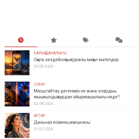
ХАЛЫҚ ДАНАЛЫҒЫ
Оқиға, кездейсоқтық туралы мақал-мәтелдер
05.08.2026
СЛЕНГ
Масштабтау дегеніміз не және олардың
мыңжылдықтардан айырмашылығы неде?
02.08.2026
АТТАР
Дильназ есімінің мағынасы
31.07.2026