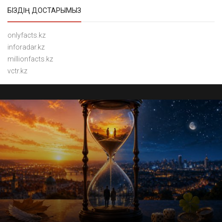
БІЗДІҢ ДОСТАРЫМЫЗ
onlyfacts.kz
inforadar.kz
millionfacts.kz
vctr.kz