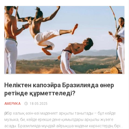
Неліктен капоэйра Бразилияда өнер
ретінде құрметтеледі?
АМЕРИКА
18.05.2025
Әрбір халық өзін-өзі мәдениет арқылы танытады – бұл кейде
музыка, би, кейде ерекше дене қимылдары арқылы жүзеге
асады. Бразилияда мұндай айрықша мәдени көріністердің бірі...