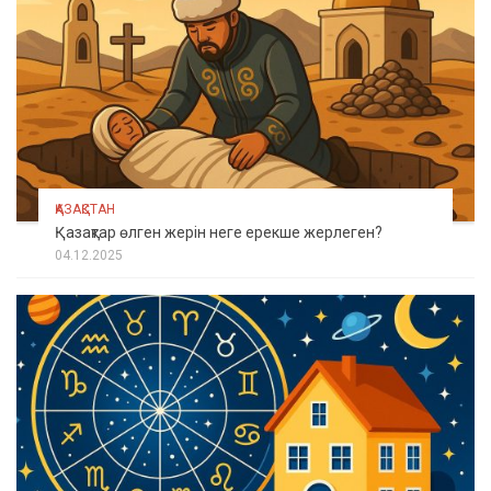
ҚАЗАҚСТАН
Қазақтар өлген жерін неге ерекше жерлеген?
04.12.2025