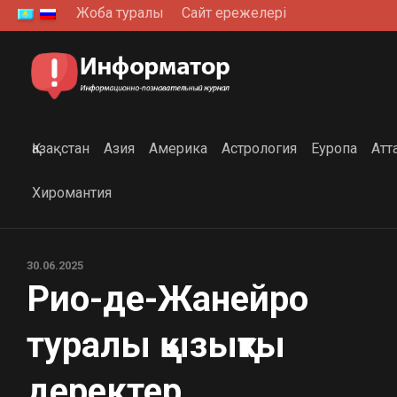
Skip
Жоба туралы
Сайт ережелері
to
content
Қазақстан
Азия
Америка
Астрология
Еуропа
Атт
Хиромантия
30.06.2025
Рио-де-Жанейро
туралы қызықты
деректер