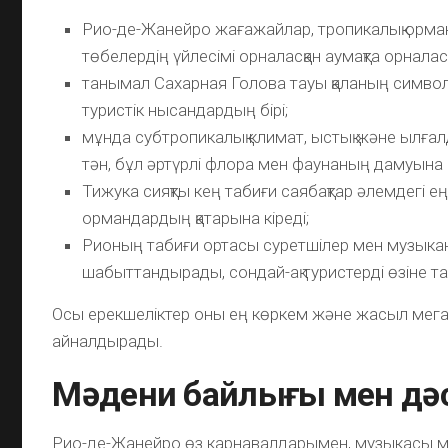
Рио-де-Жанейро жағажайлар, тропикалық орма
төбелердің үйлесімі орналасқан аумақта орналасқ
танымал Сахарная Голова тауы қаланың символ
туристік нысандардың бірі;
мұнда субтропикалық климат, ыстық және ылға
тән, бұл әртүрлі флора мен фаунаның дамуына ы
Тижука сияқты кең табиғи саябақтар әлемдегі ең і
ормандардың қатарына кіреді;
Рионың табиғи ортасы суретшілер мен музык
шабыттандырады, сондай-ақ туристерді өзіне т
Осы ерекшеліктер оны ең көркем және жасыл мегап
айналдырады.
Мәдени байлығы мен дәс
Рио-де-Жанейро өз карнавалдарымен, музыкасы ме