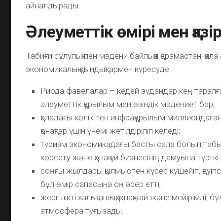
айналдырады.
Әлеуметтік өмірі мен қазі
Табиғи сұлулық пен мәдени байлыққа қарамастан, қал
экономикалық қиындықтармен күресуде.
Риода фавелалар – кедей аудандар кең таралғ
әлеуметтік құрылым мен өзіндік мәдениет бар;
қаладағы көлік пен инфрақұрылым миллиондаға
қонақтар үшін үнемі жетілдіріліп келеді;
туризм экономикадағы басты сала болып табы
көрсету және қонақ үй бизнесінің дамуына түрткі
соңғы жылдары қылмыспен күрес күшейіп, қауіпсі
бұл өмір сапасына оң әсер етті;
жергілікті халық ашық, қонақжай және мейірімді, 
атмосфера туғызады.