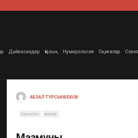
ар
Дәйексөздер
Қызық
Нумерология
Оқиғалар
Слен
АБЗАЛ ТУРСЫНБЕКОВ
Бразилия
қалалар
Мазмұны