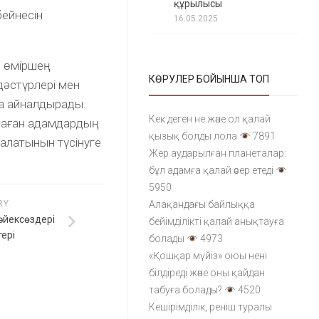
құрылысы
бейнесін
16.05.2025
н өміршең
КӨРУЛЕР БОЙЫНША ТОП
дәстүрлері мен
ға айналдырады.
Кек деген не және ол қалай
ндаған адамдардың
қызық болды лола
7891
 алатынын түсінуге
Жер аударылған планеталар:
бұл адамға қалай әсер етеді
5950
RY
Алақандағы байлыққа
дәйексөздері
бейімділікті қалай анықтауға
ері
болады
4973
«Қошқар мүйіз» оюы нені
білдіреді және оны қайдан
табуға болады?
4520
Кешірімділік, реніш туралы