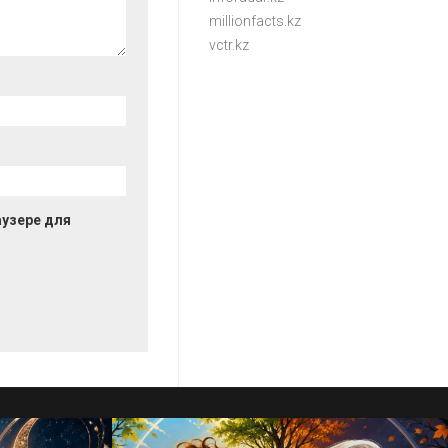
millionfacts.kz
vctr.kz
аузере для