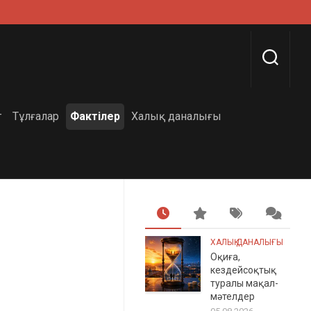
г
Тұлғалар
Фактілер
Халық даналығы
ХАЛЫҚ ДАНАЛЫҒЫ
Оқиға,
кездейсоқтық
туралы мақал-
мәтелдер