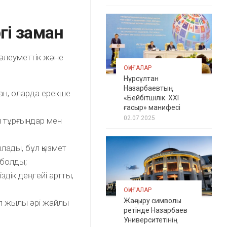
ргі заман
а әлеуметтік және
ОҚИҒАЛАР
Нұрсұлтан
Назарбаевтың
ан, оларда ерекше
«Бейбітшілік. XXI
ғасыр» манифесі
02.07.2025
н тұрғындар мен
лады, бұл қызмет
 болды;
здік деңгейі артты,
ОҚИҒАЛАР
Жаңғыру символы
бұл жылы әрі жайлы
ретінде Назарбаев
Университетінің