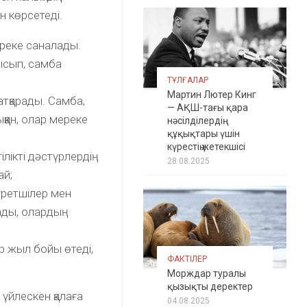
 көрсетеді.
ереке саналады.
ысып, самба
ТҰЛҒАЛАР
Мартин Лютер Кинг
тқарады. Самба,
— АҚШ-тағы қара
қан, олар мереке
нәсілділердің
құқықтары үшін
күрестің жетекшісі
лікті дәстүрлердің
28.08.2025
ай;
уретшілер мен
ады, олардың
р жыл бойы өтеді,
ФАКТІЛЕР
Морждар туралы
қызықты деректер
 үйлескен қалаға
04.08.2025