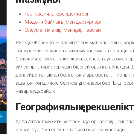
Географиялық ерекшеліктері
Мәдени байлығы мен дәстүрлері
Әлеуметтік өмірі мен қазіргі заман
Рио-де-Жанейро — әлемге танымал қала, өзінің көрк
көпқырлылығы және тарихи мұрасымен таң қалдыра
бразилиялық мегаполис жағажайлар, таулар мен ер
үйлестіріп, туристер үшін бірегей орынға айналды. 
деңгейде танымал болғанына қарамастан, Рионың ө
ашатын көпшілікке белгісіз құпиялары бар. Енді осы
назар аударайық.
Географиялық ерекшелікт
Қала Атлант мұхиты жағасында орналасқан, айнал
қоршап тұр, бұл ерекше табиғи пейзаж жасайды.