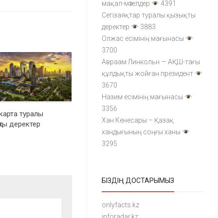
мақал-мәтелдер
4391
Сегізаяқтар туралы қызықты
деректер
3883
Олжас есімінің мағынасы
3700
Авраам Линкольн — АҚШ-тағы
құлдықты жойған президент
3670
Назим есімінің мағынасы
3356
арта туралы
Хан Кенесары – Қазақ
қты деректер
хандығының соңғы ханы
3295
БІЗДІҢ ДОСТАРЫМЫЗ
onlyfacts.kz
inforadar.kz