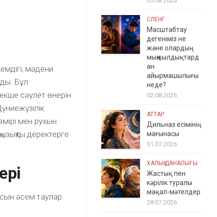
05.08.2026
СЛЕНГ
Масштабтау
дегеніміз не
және олардың
мыңжылдықтард
ан
емдігі, мәдени
айырмашылығы
ды. Бұл
неде?
екше сәулет өнерін
02.08.2026
Дүниежүзілік
АТТАР
мірі мен рухын
Дильназ есімінің
 қызықты деректерге
мағынасы
31.07.2026
ХАЛЫҚ ДАНАЛЫҒЫ
ері
Жастық пен
кәрілік туралы
мақал-мәтелдер
асын әсем таулар
28.07.2026