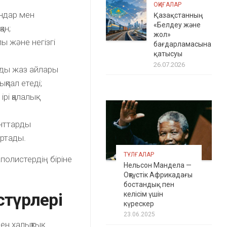
ОҚИҒАЛАР
ндар мен
Қазақстанның
«Белдеу және
ан;
жол»
ы және негізгі
бағдарламасына
қатысуы
26.07.2026
лды жаз айлары
қпал етеді;
рі қалалық
анттарды
артады.
ТҰЛҒАЛАР
олистердің біріне
Нельсон Мандела —
Оңтүстік Африкадағы
бостандық пен
түрлері
келісім үшін
күрескер
23.06.2025
н халықтық