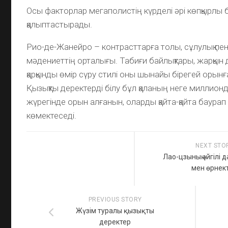
Осы факторлар мегаполистің күрделі әрі көпқырлы 
қалыптастырады.
Рио-де-Жанейро – контрасттарға толы, сұлулық пе
мәдениеттің орталығы. Табиғи байлықтары, жарқын 
қарқынды өмір сүру стилі оны шынайы бірегей орын
Қызықты деректерді білу бұл қаланың неге миллио
жүрегінде орын алғанын, оларды қайта-қайта баурап
көмектеседі.
NEXT STO
Лао-цзының әйгілі 
мен өрнект
PREVIOUS STORY
Жүзім туралы қызықты
деректер