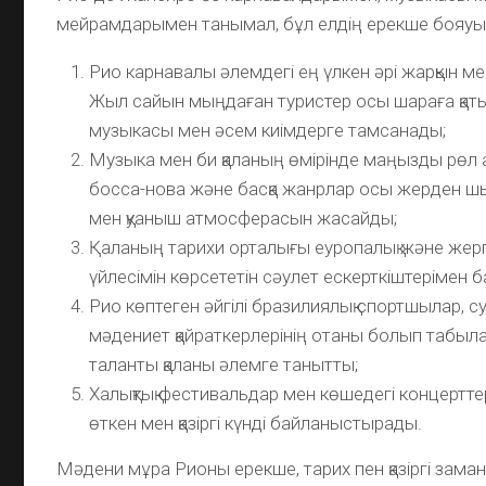
мейрамдарымен танымал, бұл елдің ерекше бояуын
Рио карнавалы әлемдегі ең үлкен әрі жарқын м
Жыл сайын мыңдаған туристер осы шараға қат
музыкасы мен әсем киімдерге тамсанады;
Музыка мен би қаланың өмірінде маңызды рөл а
босса-нова және басқа жанрлар осы жерден шық
мен қуаныш атмосферасын жасайды;
Қаланың тарихи орталығы еуропалық және жергі
үйлесімін көрсететін сәулет ескерткіштерімен б
Рио көптеген әйгілі бразилиялық спортшылар, с
мәдениет қайраткерлерінің отаны болып табыл
таланты қаланы әлемге танытты;
Халықтық фестивальдар мен көшедегі концертте
өткен мен қазіргі күнді байланыстырады.
Мәдени мұра Рионы ерекше, тарих пен қазіргі заман