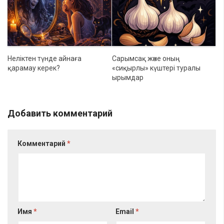
Неліктен түнде айнаға
Сарымсақ және оның
қарамау керек?
«сиқырлы» күштері туралы
ырымдар
Добавить комментарий
Комментарий
*
Имя
*
Email
*