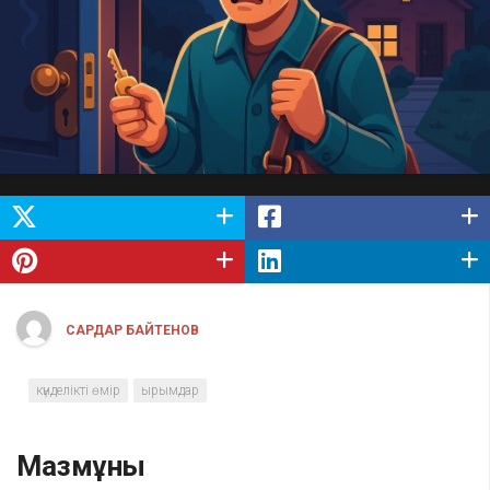
САРДАР БАЙТЕНОВ
күнделікті өмір
ырымдар
Мазмұны