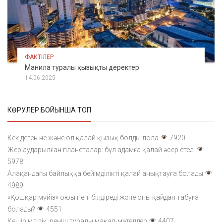
ФАКТІЛЕР
Манила туралы қызықты деректер
14.06.2025
КӨРУЛЕР БОЙЫНША ТОП
Кек деген не және ол қалай қызық болды лола
7920
Жер аударылған планеталар: бұл адамға қалай әсер етеді
5978
Алақандағы байлыққа бейімділікті қалай анықтауға болады
4989
«Қошқар мүйіз» оюы нені білдіреді және оны қайдан табуға
болады?
4551
Кешірімділік, реніш туралы мақал-мәтелдер
4407