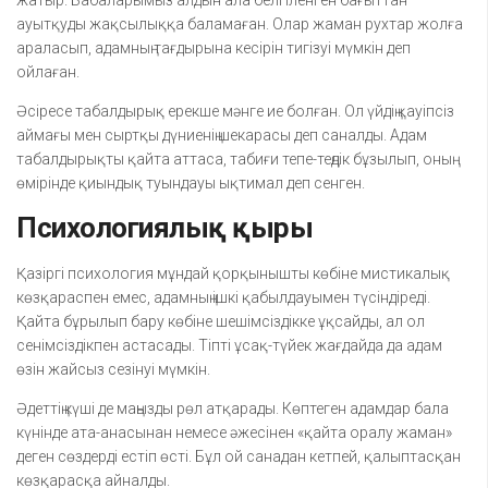
жатыр. Бабаларымыз алдын ала белгіленген бағыттан
ауытқуды жақсылыққа баламаған. Олар жаман рухтар жолға
араласып, адамның тағдырына кесірін тигізуі мүмкін деп
ойлаған.
Әсіресе табалдырық ерекше мәнге ие болған. Ол үйдің қауіпсіз
аймағы мен сыртқы дүниенің шекарасы деп саналды. Адам
табалдырықты қайта аттаса, табиғи тепе-теңдік бұзылып, оның
өмірінде қиындық туындауы ықтимал деп сенген.
Психологиялық қыры
Қазіргі психология мұндай қорқынышты көбіне мистикалық
көзқараспен емес, адамның ішкі қабылдауымен түсіндіреді.
Қайта бұрылып бару көбіне шешімсіздікке ұқсайды, ал ол
сенімсіздікпен астасады. Тіпті ұсақ-түйек жағдайда да адам
өзін жайсыз сезінуі мүмкін.
Әдеттің күші де маңызды рөл атқарады. Көптеген адамдар бала
күнінде ата-анасынан немесе әжесінен «қайта оралу жаман»
деген сөздерді естіп өсті. Бұл ой санадан кетпей, қалыптасқан
көзқарасқа айналды.