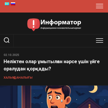
Skip
to
content
02.10.2025
Неліктен олар ұмытылған нәрсе үшін үйге
оралудан қорқады?
ХАЛЫҚ ДАНАЛЫҒЫ