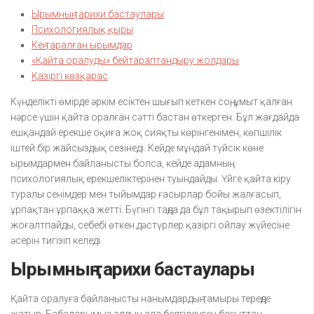
Ырымның тарихи бастаулары
Психологиялық қыры
Кең таралған ырымдар
«Қайта оралуды» бейтараптандыру жолдары
Қазіргі көзқарас
Күнделікті өмірде әркім есіктен шығып кеткен соң, ұмыт қалған
нәрсе үшін қайта оралған сәтті бастан өткерген. Бұл жағдайда
ешқандай ерекше оқиға жоқ сияқты көрінгенімен, көпшілік
іштей бір жайсыздық сезінеді. Кейде мұндай түйсік көне
ырымдармен байланысты болса, кейде адамның
психологиялық ерекшеліктерінен туындайды. Үйге қайта кіру
туралы сенімдер мен тыйымдар ғасырлар бойы жалғасып,
ұрпақтан ұрпаққа жетті. Бүгінгі таңда да бұл тақырып өзектілігін
жоғалтпайды, себебі өткен дәстүрлер қазіргі ойлау жүйесіне
әсерін тигізіп келеді.
Ырымның тарихи бастаулары
Қайта оралуға байланысты нанымдардың тамыры тереңде