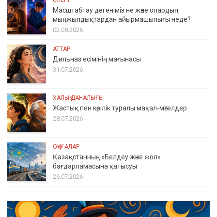
СЛЕНГ
Масштабтау дегеніміз не және олардың
мыңжылдықтардан айырмашылығы неде?
02.08.2026
АТТАР
Дильназ есімінің мағынасы
31.07.2026
ХАЛЫҚ ДАНАЛЫҒЫ
Жастық пен кәрілік туралы мақал-мәтелдер
28.07.2026
ОҚИҒАЛАР
Қазақстанның «Белдеу және жол»
бағдарламасына қатысуы
26.07.2026