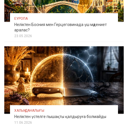
ЕУРОПА
Неліктен Босния мен Герцеговинада үш мәдениет
аралас?
23.05.2026
ХАЛЫҚ ДАНАЛЫҒЫ
Неліктен үстелге пышақты қалдыруға болмайды
11.06.2026