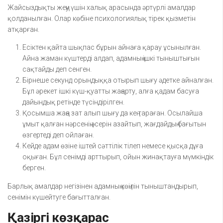
Жайсыздықты жеңу үшін халық арасында әртүрлі амалдар
қолданылған. Олар көбіне психологиялық тірек қызметін
атқарған.
Есіктен қайта шықпас бұрын айнаға қарау ұсынылған.
Айна жаман күштерді алдап, адамның ішкі тыныштығын
сақтайды деп сенген.
Бірнеше секунд орындыққа отырып шығу әдетке айналған.
Бұл әрекет ішкі күш-қуатты жаңарту, алға қадам басуға
дайындық ретінде түсіндірілген.
Қосымша жаңа зат алып шығу да кең тараған. Осылайша
ұмыт қалған нәрсенің әсерін азайтып, жағдайдың бағытын
өзгертеді деп ойлаған.
Кейде адам өзіне іштей сәттілік тілеп немесе қысқа дұға
оқыған. Бұл сенімді арттырып, ойын жинақтауға мүмкіндік
берген.
Барлық амалдар негізінен адамның көңілін тыныштандырып,
сенімін күшейтуге бағытталған.
Қазіргі көзқарас