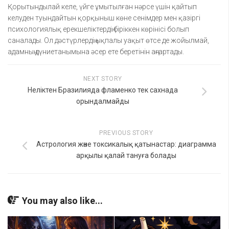
Қорытындылай келе, үйге ұмытылған нәрсе үшін қайтып
келуден туындайтын қорқыныш көне сенімдер мен қазіргі
психологиялық ерекшеліктердің біріккен көрінісі болып
саналады. Ол дәстүрлердің ықпалы уақыт өтсе де жойылмай,
адамның дүниетанымына әсер ете беретінін аңғартады.
NEXT STORY
Неліктен Бразилияда фламенко тек сахнада
орындалмайды
PREVIOUS STORY
Астрология және токсикалық қатынастар: диаграмма
арқылы қалай тануға болады
You may also like...