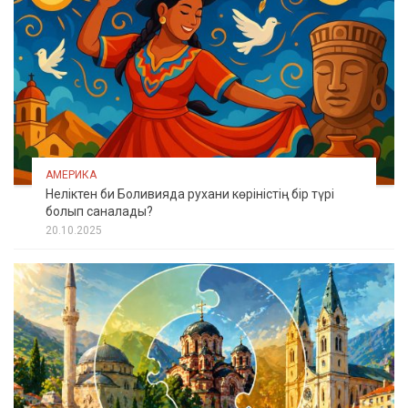
АМЕРИКА
Неліктен би Боливияда рухани көріністің бір түрі
болып саналады?
20.10.2025