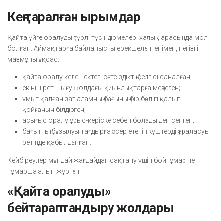
Кең таралған ырымдар
Қайта үйге оралудың түрлі түсіндірмелері халық арасында мол
болған. Аймақтарға байланысты ерекшеленгенімен, негізгі
мазмұны ұқсас.
қайта оралу келешектегі сәтсіздіктің белгісі саналған;
екінші рет шығу жолдағы қиындықтарға меңзеген;
ұмыт қалған зат адамның бағының бір бөлігі қалып
қойғанын білдірген;
асығыс оралу ұрыс-керіске себеп болады деп сенген;
бағыттың бұзылуы тағдырға әсер ететін күштердің араласуы
ретінде қабылданған.
Кейбіреулер мұндай жағдайдан сақтану үшін бойтұмар не
тұмарша алып жүрген.
«Қайта оралуды»
бейтараптандыру жолдары