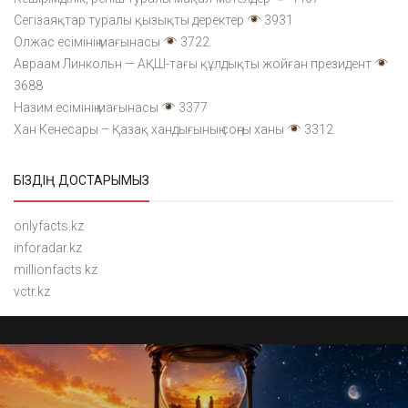
Сегізаяқтар туралы қызықты деректер
3931
Олжас есімінің мағынасы
3722
Авраам Линкольн — АҚШ-тағы құлдықты жойған президент
3688
Назим есімінің мағынасы
3377
Хан Кенесары – Қазақ хандығының соңғы ханы
3312
БІЗДІҢ ДОСТАРЫМЫЗ
onlyfacts.kz
inforadar.kz
millionfacts.kz
vctr.kz