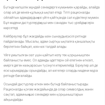
Бүгінде көпшілік мұндай сенімдерге күмәнмен қарайды, алайда
олар әлі де мінез-құлыққа ықпал етеді. Тіпті рационалды
ойлайтын адамдардың өзі үйге қайтқанда сәл күдіктенуі мүмкін.
Бұл мәдени дәстүрлердің күші мен санадан тыс үрейдің әсерін
көрсетеді.
Кейбіреулер бұл жағдайды өзін сынаудың тәсілі ретінде
пайдаланады. Мысалы, адам сыртқы ықпалға қаншалықты
берілетінін байқап, өзін-өзі талдай алады.
Үйге ұмытылған зат үшін қайтып келу тек қорқынышпен
байланысты емес. Ол адамды әдеттерін ой елегінен өткізіп,
өмірге деген көзқарасын түсінуге итермелейді. Біреулер әлі де
ескі ырымдарды орындайды, ал өзгелері оларды мәдени мұра
ретінде бағалайды.
Осындай дәстүрлер өткен мен бүгінді байланыстырады.
Рационалды қоғам жағдайында да олар символдық мәнін
сақтап, адамның ішкі сенімдері мен қорқыныштарын
айқындайды.