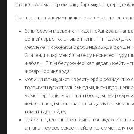
өтеледі. Азаматтар өмірдің барлық кезеңдерінде қо
Патшалықтың әлеуметтік жетістіктері көптеген сал
білім беру университеттік деңгейді қоса алғанда
деңгейлерде толығымен тегін. Тіпті шетелдік с
мемлекеттік жоғары оқу орындарында оқу үшін 
Стипендиялар мен білім беру несиелері тұру 
жабады. Білім беру жүйесі халықаралық рейтинг
жоғары орындарда;
медициналық қызмет көрсету әрбір резидентке 
төлеммен қолжетімді. Жылдық шығындар шегіне
қызметтер толығымен тегін болады. Өмір сүру ұ
жылдан асады. Балалар өлімі дамыған мемлек
төменгі деңгейде;
декреттік демалыс жалақыны толық сақтай отыры
аптаны немесе сексен пайыз төлеммен елу тоғ