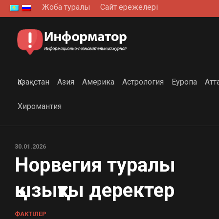
Skip
Жоба туралы
Сайт ережелері
to
content
Қазақстан
Азия
Америка
Астрология
Еуропа
Атт
Хиромантия
30.01.2026
Норвегия туралы
қызықты деректер
ФАКТІЛЕР