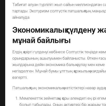
Табиғат алуан түрлілігі жыл сайын миллиондаған
тартады. Экотуризм солтүстік патшалықтың маңыз
айналуда.
Экономикалық гүлдену ж
мұнай байлығы
Елдің қазіргі гүлденуі көбінесе Солтүстік теңізде кө
орындарының ашылуымен байланысты. Өткен ға
жылдарына дейін экономика балық аулау мен кеме
негізделген. Мұнай бумы ұлттың қаржылық жағдайы
өзгертті.
Патшалықтың экономикалық жетістіктері назар аудар
Мемлекеттік зейнетақы қоры әлемдегі ең ірі егем
болып табылады. Оның активтері бір жарым т