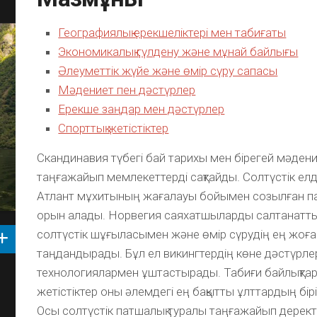
Географиялық ерекшеліктері мен табиғаты
Экономикалық гүлдену және мұнай байлығы
Әлеуметтік жүйе және өмір сүру сапасы
Мәдениет пен дәстүрлер
Ерекше заңдар мен дәстүрлер
Спорттық жетістіктер
Скандинавия түбегі бай тарихы мен бірегей мәдени
таңғажайып мемлекеттерді сақтайды. Солтүстік ел
Атлант мұхитының жағалауы бойымен созылған п
орын алады. Норвегия саяхатшыларды салтанатт
солтүстік шұғыласымен және өмір сүрудің ең жоғ
таңдандырады. Бұл ел викингтердің көне дәстүрле
технологиялармен ұштастырады. Табиғи байлықтар
жетістіктер оны әлемдегі ең бақытты ұлттардың бі
Осы солтүстік патшалық туралы таңғажайып дерект