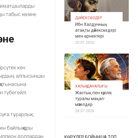
 саяхатшыларды
ды табыс көзіне
ДӘЙЕКСӨЗДЕР
Ибн Халдунның
атақты дәйексөздері
әне
мен өрнектері
20.01.2026
мірсутек кен
сырдың алпысыншы
 қатынасына
ХАЛЫҚ ДАНАЛЫҒЫ
н түбегейлі
Жастық пен кәрілік
туралы мақал-
мәтелдер
28.07.2026
уға тұрарлық:
ен байлық қоры
риллион доллардан
КӨРУЛЕР БОЙЫНША ТОП