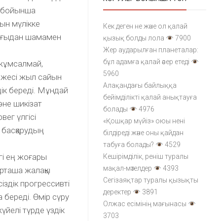
м бойынша
ын мүлікке
Кек деген не және ол қалай
ұрғыдан шамамен
қызық болды лола
7900
Жер аударылған планеталар:
бұл адамға қалай әсер етеді
 жұмсалмай,
5960
режесі жыл сайын
Алақандағы байлыққа
ік береді. Мұндай
бейімділікті қалай анықтауға
әне шикізат
болады
4976
ег үлгісі
«Қошқар мүйіз» оюы нені
 басқарудың
білдіреді және оны қайдан
табуға болады?
4529
гі ең жоғары
Кешірімділік, реніш туралы
мақал-мәтелдер
4393
Орташа жалақы
Сегізаяқтар туралы қызықты
іздік прогрессивті
деректер
3891
 береді. Өмір сүру
Олжас есімінің мағынасы
үйелі түрде үздік
3703