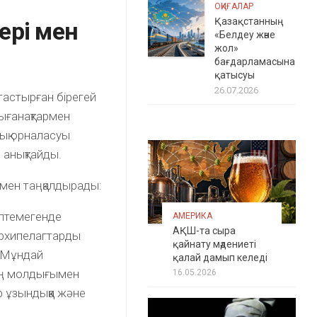
ОҚИҒАЛАР
Қазақстанның
ері мен
«Белдеу және
жол»
бағдарламасына
қатысуы
26.07.2026
тастырған бірегей
ығанақтармен
ық орналасуы
н анықтайды.
імен таңқалдырады:
птемегенде
АМЕРИКА
АҚШ-та сыра
архипелагтарды
қайнату мәдениеті
. Мұндай
қалай дамып келеді
рдың молдығымен
16.05.2026
р ұзындыққа және