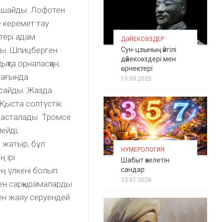
қоршайды. Лофотен
 керемет тау
тері адам
ДӘЙЕКСӨЗДЕР
ды. Шпицберген
Сун-цзының әйгілі
дәйексөздері мен
ықта орналасқан;
өрнектері
жағында
19.09.2025
асайды. Жазда
 Қыста солтүстік
 басталады. Тромсё
ейді;
 жатыр, бұл
НУМЕРОЛОГИЯ
 ірі
Шабыт әкелетін
сандар
ең үлкені болып
23.01.2026
мен сарқырамаларды
мен жаяу серуендей