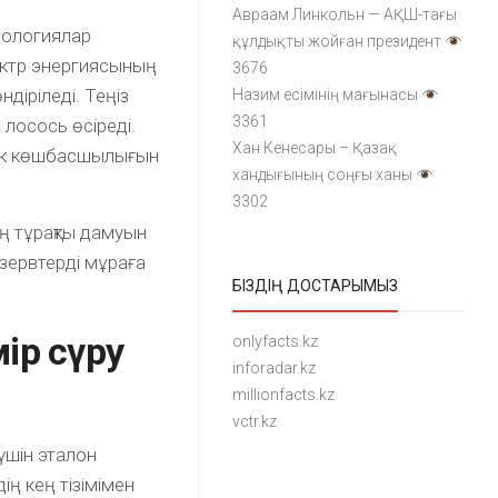
Авраам Линкольн — АҚШ-тағы
нологиялар
құлдықты жойған президент
ектр энергиясының
3676
діріледі. Теңіз
Назим есімінің мағынасы
3361
лосось өсіреді.
Хан Кенесары – Қазақ
дік көшбасшылығын
хандығының соңғы ханы
3302
ң тұрақты дамуын
езервтерді мұраға
БІЗДІҢ ДОСТАРЫМЫЗ
ір сүру
onlyfacts.kz
inforadar.kz
millionfacts.kz
vctr.kz
үшін эталон
ің кең тізімімен