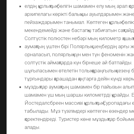
елдің құрлықтық бөлігін шамамен елу мың арал 
архипелагы көрікті балықшы ауылдарымен және
пейзаждарымен танымал. Көптеген құрлық бөлік
мекендемейді және бастапқы табиғатын сақтай
Солтүстік полюстен небәрі мың километр қашықт
аумақтың үштен бірі Полярлық шеңбердің арғы 
орналасып, полярлық күн мен түн феноменін ж
солтүстік аймақтарда күн бірнеше ай батпайды.
шұғыласымен өтелетін толық қараңғылық кезеңі
тұрғындары қарашадан қаңтарға дейін күнді көрм
мұздықтар аумақтың шамамен бір пайызын алып
шамамен үш мың шаршы километрді құрайды. Ең
Йостедалсбреен массиві құрлықтық Еуропадағы 
табылады. Мұз түзілімдері көптеген өзендер 
қоректендіреді. Туристер көне мұздықтар бойы
алады.