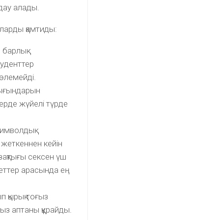
лдау алады.
аларды қамтиды:
, барлық
туденттер
төлемейді.
шығындарын
терде жүйелі түрде
символдық
 жеткеннен кейін
зақтығы сексен үш
еттер арасында ең
п қырық тоғыз
ыз аптаны құрайды.