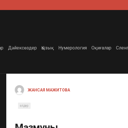
ар
Дәйексөздер
Қызық
Нумерология
Оқиғалар
Слен
ЖАНСАЯ МАЖИТОВА
елдер
Мазмұны