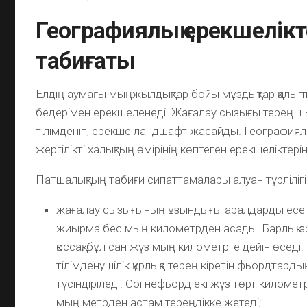
Географиялық ерекшелікт
табиғаты
Елдің аумағы мыңжылдықтар бойы мұздықтар қалып
бедерімен ерекшеленеді. Жағалау сызығы терең ш
тілімденіп, ерекше ландшафт жасайды. Географиял
жергілікті халықтың өмірінің көптеген ерекшеліктері
Патшалықтың табиғи сипаттамалары алуан түрліліг
жағалау сызығының ұзындығы аралдарды есе
жиырма бес мың километрден асады. Барлық 
қоссақ, бұл сан жүз мың километрге дейін өседі
тілімденушілік құрлыққа терең кіретін фьордта
түсіндіріледі. Согнефьорд екі жүз төрт километ
мың метрден астам тереңдікке жетеді;