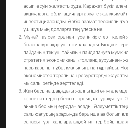
асып, өсуін жалғастыруда. Қаражат бүкіл әле
акцияларға, облигацияларға және жылжымайт
инвестицияланады. Әрбір азамат теориялық т
үш жүз мың долларға тең үлеске ие.
Мұнай-газ секторынан түсетін кірістер тікелей
болашақ ұрпақтар үшін жинақталады. Бюджет е
пайданың тек үш пайызын пайдалануға мүмкінд
стратегия экономиканы «голланд ауруынан» ж
нарықтарының құбылмалылығынан қорғайды. Норв
экономистер тарапынан ресурстарды жауапты
мысалы ретінде зерттеледі.
Жан басына шаққандағы жалпы ішкі өнім әлемде
көрсеткіштердің бесінші орнында тұрақты тұр. 
айына бес мың еуродан асады. Әлеуметтік теңс
салық салудың арқасында барынша аз болып қала
сапасы түрлі халықаралық рейтингтер бойынша ж