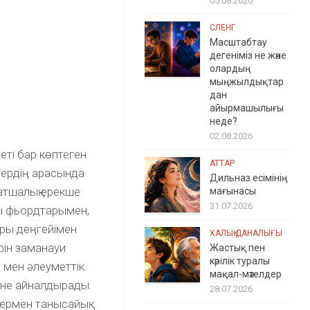
05.08.2026
СЛЕНГ
Масштабтау
дегеніміз не және
олардың
мыңжылдықтар
дан
айырмашылығы
неде?
02.08.2026
еті бар көптеген
АТТАР
дердің арасында
Дильназ есімінің
атшалық ерекше
мағынасы
31.07.2026
ы фьордтарымен,
ары деңгейімен
ХАЛЫҚ ДАНАЛЫҒЫ
рін заманауи
Жастық пен
кәрілік туралы
 мен әлеуметтік
мақал-мәтелдер
ріне айналдырады.
28.07.2026
ермен танысайық.