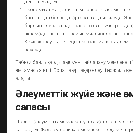
деп танылады.
Экономика жаңартылатын энергетика мен тех
бағытында белсенді әртараптандырылуда. Эл
барлығы дерлік гидроэлектр станцияларында өн
аквамәдениеті жыл сайын миллиондаған тонна 
Кеме жасау және теңіз технологиялары әлем
сақтауда.
Табиғи байлықтарды ақылмен пайдалану мемлекетті
қамтамасыз етті. Болашақ ұрпақтар елеулі қаржылық р
алады.
Әлеуметтік жүйе және өм
сапасы
Норвег әлеуметтік мемлекет үлгісі көптеген елдер 
саналады. Жоғары салықтар мемлекеттік қызметтерд