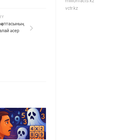
millionfacts.kz
vctr.kz
RY
дің аптасының
қалай әсер