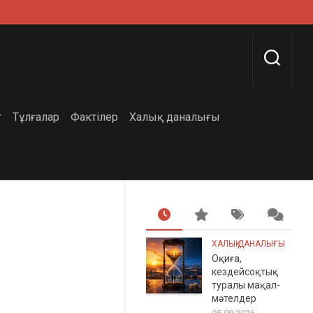
г
Тұлғалар
Фактілер
Халық даналығы
ХАЛЫҚ ДАНАЛЫҒЫ
Оқиға,
кездейсоқтық
туралы мақал-
мәтелдер