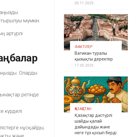
05.11.2025
маңызды
стырылуы мүмкін.
ың әртүрлі
ФАКТІЛЕР
Ватикан туралы
аңбалар
қызықты деректер
17.05.2025
маңызды. Оларды
ынақтар ретінде
ҚАЗАҚСТАН
е күрделі
Қазақтар дәстүрлі
шайды қалай
істерге нұсқайды;
дайындады және
неге тұз қосып берді
дықты және