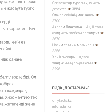
 қажеттілігін еске
Сегізаяқтар туралы қызықты
ын жасауға түрткі
деректер
3884
Олжас есімінің мағынасы
3700
герді,
Авраам Линкольн — АҚШ-тағы
шып көрсетеді. Бұл
құлдықты жойған президент
3670
арды өзін-өзі
Назим есімінің мағынасы
лейді.
3356
Хан Кенесары – Қазақ
індік сананы
хандығының соңғы ханы
3296
лгілердің бірі. Ол
көбірек
БІЗДІҢ ДОСТАРЫМЫЗ
өзін жақсырақ
ады. Хиромантию тек
onlyfacts.kz
ға жетелейді және
inforadar.kz