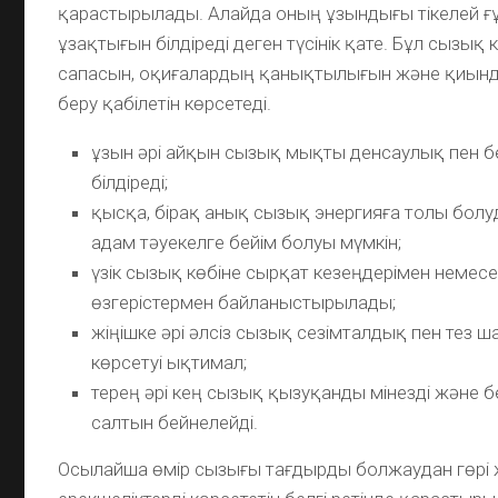
қарастырылады. Алайда оның ұзындығы тікелей 
ұзақтығын білдіреді деген түсінік қате. Бұл сызық 
сапасын, оқиғалардың қанықтылығын және қиынд
беру қабілетін көрсетеді.
ұзын әрі айқын сызық мықты денсаулық пен бе
білдіреді;
қысқа, бірақ анық сызық энергияға толы болуд
адам тәуекелге бейім болуы мүмкін;
үзік сызық көбіне сырқат кезеңдерімен немесе
өзгерістермен байланыстырылады;
жіңішке әрі әлсіз сызық сезімталдық пен тез
көрсетуі ықтимал;
терең әрі кең сызық қызуқанды мінезді және б
салтын бейнелейді.
Осылайша өмір сызығы тағдырды болжаудан гөрі