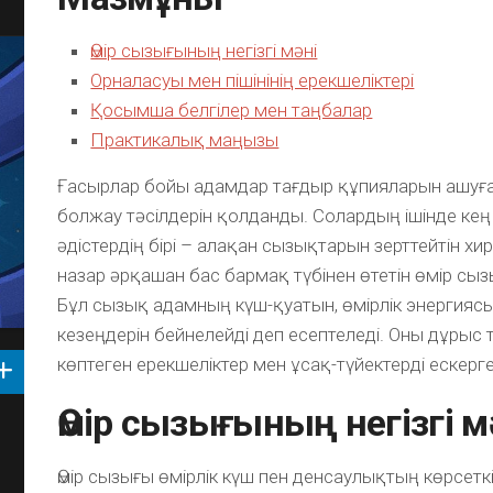
Өмір сызығының негізгі мәні
Орналасуы мен пішінінің ерекшеліктері
Қосымша белгілер мен таңбалар
Практикалық маңызы
Ғасырлар бойы адамдар тағдыр құпияларын ашуға
болжау тәсілдерін қолданды. Солардың ішінде кең
әдістердің бірі – алақан сызықтарын зерттейтін х
назар әрқашан бас бармақ түбінен өтетін өмір сы
Бұл сызық адамның күш-қуатын, өмірлік энергияс
кезеңдерін бейнелейді деп есептеледі. Оны дұрыс т
көптеген ерекшеліктер мен ұсақ-түйектерді ескерг
Өмір сызығының негізгі м
Өмір сызығы өмірлік күш пен денсаулықтың көрсеткі