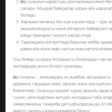
Өмір сызығын қарастыру денсаулыққа көңіл бөлу
салады. Мұндай байқаулар алдын алу шаралар
болады.
Хиромантия мінез бен ішкі қасиеттерді – ерік-жі
эмоционалдықты және өзгеріске бейімділікті а
өзіңді тереңірек түсінуге ықпал етеді.
Ладоньдағы өзгерістерді бақылау кейбір адамд
дамытуға және өмір салтын жақсартуға итерме
Осы білімді қолдану болашақты болжаудан гөрі өз
жетілдірудің жолы болып саналады.
Өмір сызығы – алақандағы ең жұмбақ әрі қызықты бе
адамның тағдырын емес, мінезін және ішкі қуатын 
бейнелейді. Сызыққа мұқият қарау арқылы адам 
түсініп, үйлесімділікке жетудің жолдарын таба ал
символикалық тәжірибе деп қабылдасаң да, ол ой
өмірге саналы қарауға мүмкіндік береді.