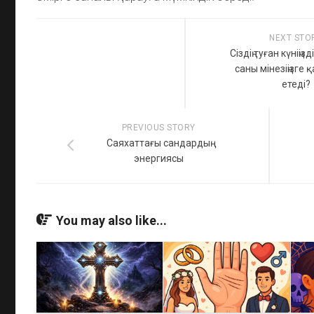
NEXT STO
Сіздің туған күніңіз
саны мінезіңізге 
етеді?
PREVIOUS STORY
Саяхаттағы сандардың
энергиясы
You may also like...