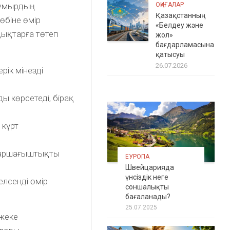
ғұмырдың
ОҚИҒАЛАР
Қазақстанның
көбіне өмір
«Белдеу және
ықтарға төтеп
жол»
бағдарламасына
қатысуы
26.07.2026
рік мінезді
ы көрсетеді, бірақ
 күрт
 шаршағыштықты
ЕУРОПА
Швейцарияда
үнсіздік неге
елсенді өмір
соншалықты
бағаланады?
25.07.2025
 жеке