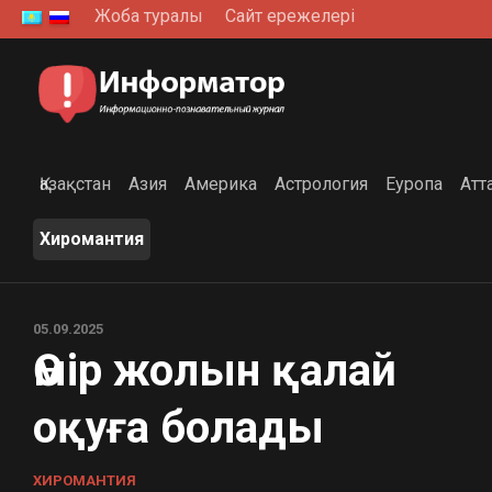
Skip
Жоба туралы
Сайт ережелері
to
content
Қазақстан
Азия
Америка
Астрология
Еуропа
Атт
Хиромантия
05.09.2025
Өмір жолын қалай
оқуға болады
ХИРОМАНТИЯ