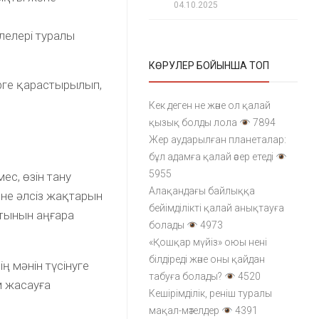
04.10.2025
лелері туралы
КӨРУЛЕР БОЙЫНША ТОП
рге қарастырылып,
Кек деген не және ол қалай
қызық болды лола
7894
Жер аударылған планеталар:
бұл адамға қалай әсер етеді
5955
ес, өзін тану
Алақандағы байлыққа
әне әлсіз жақтарын
бейімділікті қалай анықтауға
атынын аңғара
болады
4973
«Қошқар мүйіз» оюы нені
білдіреді және оны қайдан
ң мәнін түсінуге
табуға болады?
4520
м жасауға
Кешірімділік, реніш туралы
мақал-мәтелдер
4391