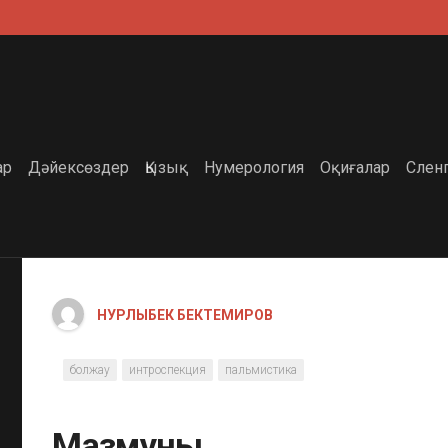
ар
Дәйексөздер
Қызық
Нумерология
Оқиғалар
Слен
НУРЛЫБЕК БЕКТЕМИРОВ
болжау
интроспекция
пальмистика
Мазмұны