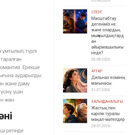
05.08.2026
СЛЕНГ
Масштабтау
дегеніміз не
және олардың
мыңжылдықтард
ан
айырмашылығы
 ұмтылып, түрлі
неде?
 таралған
02.08.2026
иромантия. Ерекше
АТТАР
зығына аударылды.
Дильназ есімінің
ын және даму
мағынасы
31.07.2026
үсіну үшін
ен жөн.
ХАЛЫҚ ДАНАЛЫҒЫ
Жастық пен
әні
кәрілік туралы
мақал-мәтелдер
28.07.2026
ші ретінде