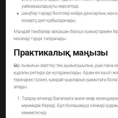
уайымшылдықты көрсетеді;
шеңбер тәрізді белгілер кейде денсаулық мәсе
ескерту деп қабылданады.
Мұндай таңбалар әрқашан басқа сызықтармен бі
кешенді түрде талданады.
Практикалық маңызы
Өмір сызығын зерттеу тек қызығушылық үшін ғана ем
құралы ретінде де қолданылады. Адам өз күшті ж
тереңірек түсініп, қандай қырларын дамытуға бол
алады.
Талдау өткенді бағалауға және өмір кезеңдеріні
мүмкіндік береді. Бұл болашаққа сенімді қада
көмектеседі.