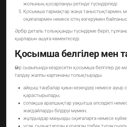
жолының қосарлануы ретінде түсіндіріледі.
Қосымша тармақтар жаңа таныстықтармен, 
оқиғалармен немесе істің өзгеруімен байланы
Әрбір деталь толыққанды түсіндірме беріп, тұлған
қырларын ашуға көмектеседі.
Қосымша белгілер мен т
Өмір сызығында кездесетін қосымша белгілер де 
талдау жалпы картинаны толықтырады.
айқыш таңбалар қиын кезеңдер немесе ауыр с
қарастырылады;
сопақша аралшықтар уақытша әлсіздікті немес
жағдайларды білдіруі мүмкін;
жұлдыздар маңызды оқиғаларға немесе күйзел
ұсақ сызықтардан құралған тізбек тұрақсыз