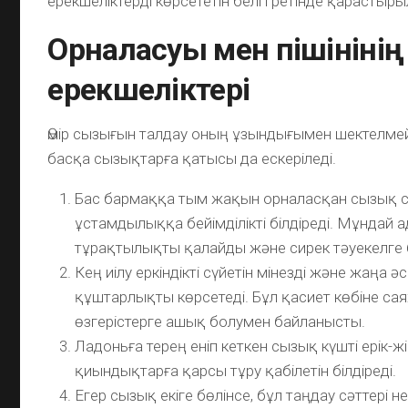
ерекшеліктерді көрсететін белгі ретінде қарастыр
Орналасуы мен пішінінің
ерекшеліктері
Өмір сызығын талдау оның ұзындығымен шектелмейд
басқа сызықтарға қатысы да ескеріледі.
Бас бармаққа тым жақын орналасқан сызық 
ұстамдылыққа бейімділікті білдіреді. Мұндай 
тұрақтылықты қалайды және сирек тәуекелге
Кең иілу еркіндікті сүйетін мінезді және жаңа ә
құштарлықты көрсетеді. Бұл қасиет көбіне са
өзгерістерге ашық болумен байланысты.
Ладоньға терең еніп кеткен сызық күшті ерік-ж
қиындықтарға қарсы тұру қабілетін білдіреді.
Егер сызық екіге бөлінсе, бұл таңдау сәттері н