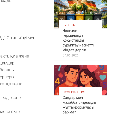
ылады.
ЕУРОПА
Неліктен
Германияда
і. Оның иілуі мен
қоқыстарды
сұрыптау қасиетті
міндет дерлік
сақтыққа және
04.06.2026
адамдар
 барады.
серлерге
яхатқа және
НУМЕРОЛОГИЯ
ігерді және
Сандар мен
махаббат: идеалды
жұптың формуласы
емесе өмір
бар ма?