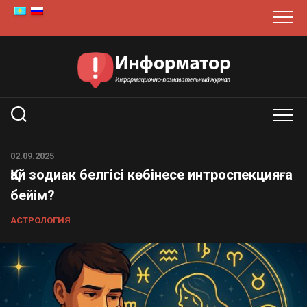
Skip
to
content
02.09.2025
Қай зодиак белгісі көбінесе интроспекцияға
бейім?
АСТРОЛОГИЯ