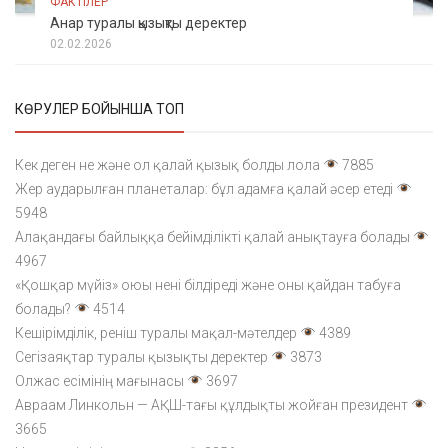
ФАКТІЛЕР
Анар туралы қызықты деректер
02.02.2026
КӨРУЛЕР БОЙЫНША ТОП
Кек деген не және ол қалай қызық болды лола
7885
Жер аударылған планеталар: бұл адамға қалай әсер етеді
5948
Алақандағы байлыққа бейімділікті қалай анықтауға болады
4967
«Қошқар мүйіз» оюы нені білдіреді және оны қайдан табуға
болады?
4514
Кешірімділік, реніш туралы мақал-мәтелдер
4389
Сегізаяқтар туралы қызықты деректер
3873
Олжас есімінің мағынасы
3697
Авраам Линкольн — АҚШ-тағы құлдықты жойған президент
3665