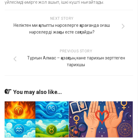
үйлесімді өмірге жол ашып, ішкі күшті нығайтады.
NEXT STORY
Неліктен ми қалыпты нәрселерге қарағанда оғаш
нәрселерді жақсы есте сақтайды?
PREVIOUS STORY
Тұрғын Алмас – қазақтың көне тарихын зерттеген
тарихшы
You may also like...