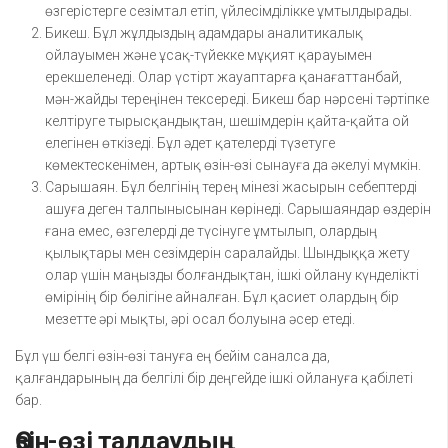
өзгерістерге сезімтал етіп, үйлесімділікке ұмтылдырады.
Бикеш. Бұл жұлдыздың адамдары аналитикалық
ойлауымен және ұсақ-түйекке мұқият қарауымен
ерекшеленеді. Олар үстірт жауаптарға қанағаттанбай,
мән-жайды тереңінен тексереді. Бикеш бар нәрсені тәртіпке
келтіруге тырысқандықтан, шешімдерін қайта-қайта ой
елегінен өткізеді. Бұл әдет қателерді түзетуге
көмектескенімен, артық өзін-өзі сынауға да әкелуі мүмкін.
Сарышаян. Бұл белгінің терең мінезі жасырын себептерді
ашуға деген талпынысынан көрінеді. Сарышаяндар өздерін
ғана емес, өзгелерді де түсінуге ұмтылып, олардың
қылықтары мен сезімдерін саралайды. Шындыққа жету
олар үшін маңызды болғандықтан, ішкі ойлану күнделікті
өмірінің бір бөлігіне айналған. Бұл қасиет олардың бір
мезетте әрі мықты, әрі осал болуына әсер етеді.
Бұл үш белгі өзін-өзі тануға ең бейім саналса да,
қалғандарының да белгілі бір деңгейде ішкі ойлануға қабілеті
бар.
Өзін-өзі талдаудың