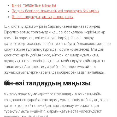
Өзін-өзі талдаудың маңызы
Зодиак белгілері және өзін-өзі саралауға бейімділік
Өзін-өзі талдаудың артықшылықтары
Ішкі ойлану адам өмірінің барлық кезеңінде қатар жүреді.
Біреулер артық толғанудан қашса, басқалары керісінше әр
әрекетін саралап, өзінен жауап іздейді. Өзін-өзі талдау
қателіктердің жасырын себептерін табуға, болашаққа жоспар
құруға және тұлғалық тұрғыдан өсуге көмектеседі. Мұндай
қасиетке әркім дайын емес, өйткені ол шыдамдылықты,
адалдықты және әлсіз жақтарын мойындауға дайындықты
талап етеді. Астрологияда кейбір белгілер мұндай ішкі
жұмысқа өзгелерге қарағанда көбірек бейім деп айтылады.
Өзін-өзі талдаудың маңызы
Өзін тану жаңа мүмкіндіктерге жол ашады. Өз-өзіне шынайы
көзқараспен қарай алған адам дұрыс шешім қабылдап, өткен
қателіктерін қайталамайды. Ішкі саралау эмоционалды
тұрақтылықты күшейтіп, қарым-қатынаста үйлесімділікті