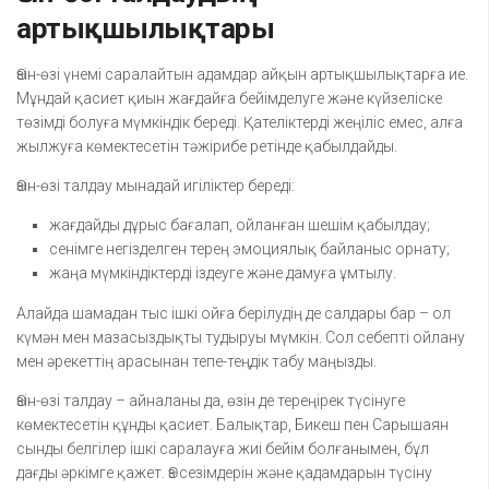
артықшылықтары
Өзін-өзі үнемі саралайтын адамдар айқын артықшылықтарға ие.
Мұндай қасиет қиын жағдайға бейімделуге және күйзеліске
төзімді болуға мүмкіндік береді. Қателіктерді жеңіліс емес, алға
жылжуға көмектесетін тәжірибе ретінде қабылдайды.
Өзін-өзі талдау мынадай игіліктер береді:
жағдайды дұрыс бағалап, ойланған шешім қабылдау;
сенімге негізделген терең эмоциялық байланыс орнату;
жаңа мүмкіндіктерді іздеуге және дамуға ұмтылу.
Алайда шамадан тыс ішкі ойға берілудің де салдары бар – ол
күмән мен мазасыздықты тудыруы мүмкін. Сол себепті ойлану
мен әрекеттің арасынан тепе-теңдік табу маңызды.
Өзін-өзі талдау – айналаны да, өзін де тереңірек түсінуге
көмектесетін құнды қасиет. Балықтар, Бикеш пен Сарышаян
сынды белгілер ішкі саралауға жиі бейім болғанымен, бұл
дағды әркімге қажет. Өз сезімдерін және қадамдарын түсіну