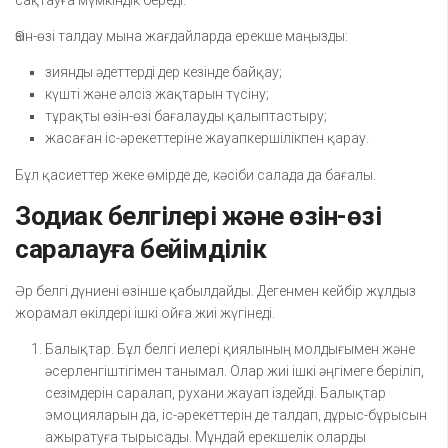
сақтауға мүмкіндік береді.
Өзін-өзі талдау мына жағдайларда ерекше маңызды:
зиянды әдеттерді дер кезінде байқау;
күшті және әлсіз жақтарын түсіну;
тұрақты өзін-өзі бағалауды қалыптастыру;
жасаған іс-әрекеттеріне жауапкершілікпен қарау.
Бұл қасиеттер жеке өмірде де, кәсіби салада да бағалы.
Зодиак белгілері және өзін-өзі
саралауға бейімділік
Әр белгі дүниені өзінше қабылдайды. Дегенмен кейбір жұлдыз
жорамал өкілдері ішкі ойға жиі жүгінеді.
Балықтар. Бұл белгі иелері қиялының молдығымен және
әсерленгіштігімен танымал. Олар жиі ішкі әңгімеге беріліп,
сезімдерін саралап, рухани жауап іздейді. Балықтар
эмоцияларын да, іс-әрекеттерін де талдап, дұрыс-бұрысын
ажыратуға тырысады. Мұндай ерекшелік оларды