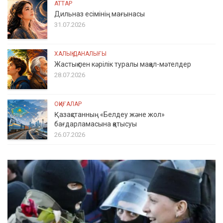
АТТАР
Дильназ есімінің мағынасы
31.07.2026
ХАЛЫҚ ДАНАЛЫҒЫ
Жастық пен кәрілік туралы мақал-мәтелдер
28.07.2026
ОҚИҒАЛАР
Қазақстанның «Белдеу және жол»
бағдарламасына қатысуы
26.07.2026