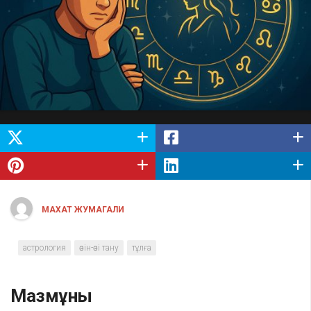
МАХАТ ЖУМАГАЛИ
астрология
өзін-өзі тану
тұлға
Мазмұны