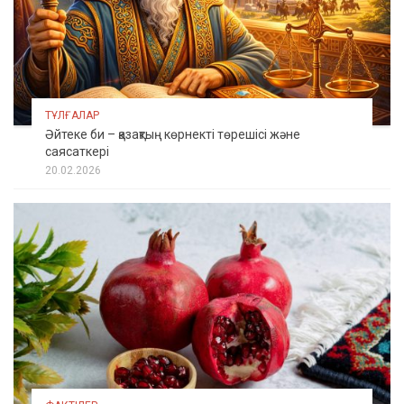
ТҰЛҒАЛАР
Әйтеке би – қазақтың көрнекті төрешісі және
саясаткері
20.02.2026