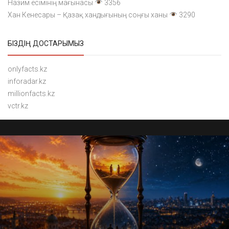
Назим есімінің мағынасы
3356
Хан Кенесары – Қазақ хандығының соңғы ханы
3290
БІЗДІҢ ДОСТАРЫМЫЗ
onlyfacts.kz
inforadar.kz
millionfacts.kz
vctr.kz