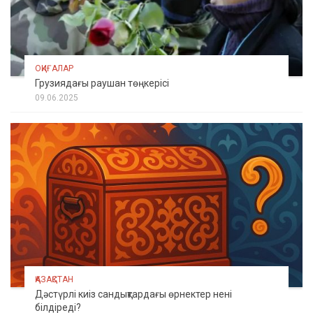
ОҚИҒАЛАР
Грузиядағы раушан төңкерісі
09.06.2025
ҚАЗАҚСТАН
Дәстүрлі киіз сандықтардағы өрнектер нені
білдіреді?