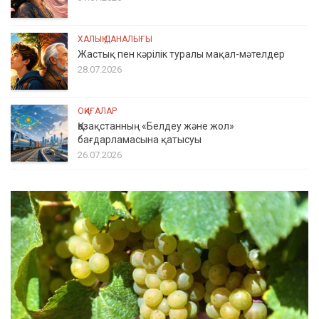
ХАЛЫҚ ДАНАЛЫҒЫ
Жастық пен кәрілік туралы мақал-мәтелдер
28.07.2026
ОҚИҒАЛАР
Қазақстанның «Белдеу және жол»
бағдарламасына қатысуы
26.07.2026