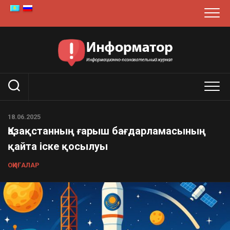
Skip
to
content
18.06.2025
Қазақстанның ғарыш бағдарламасының
қайта іске қосылуы
ОҚИҒАЛАР