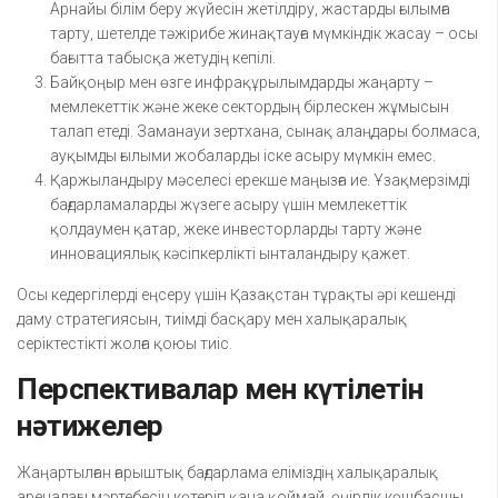
Арнайы білім беру жүйесін жетілдіру, жастарды ғылымға
тарту, шетелде тәжірибе жинақтауға мүмкіндік жасау – осы
бағытта табысқа жетудің кепілі.
Байқоңыр мен өзге инфрақұрылымдарды жаңарту –
мемлекеттік және жеке сектордың бірлескен жұмысын
талап етеді. Заманауи зертхана, сынақ алаңдары болмаса,
ауқымды ғылыми жобаларды іске асыру мүмкін емес.
Қаржыландыру мәселесі ерекше маңызға ие. Ұзақмерзімді
бағдарламаларды жүзеге асыру үшін мемлекеттік
қолдаумен қатар, жеке инвесторларды тарту және
инновациялық кәсіпкерлікті ынталандыру қажет.
Осы кедергілерді еңсеру үшін Қазақстан тұрақты әрі кешенді
даму стратегиясын, тиімді басқару мен халықаралық
серіктестікті жолға қоюы тиіс.
Перспективалар мен күтілетін
нәтижелер
Жаңартылған ғарыштық бағдарлама еліміздің халықаралық
аренадағы мәртебесін көтеріп қана қоймай, өңірлік көшбасшы