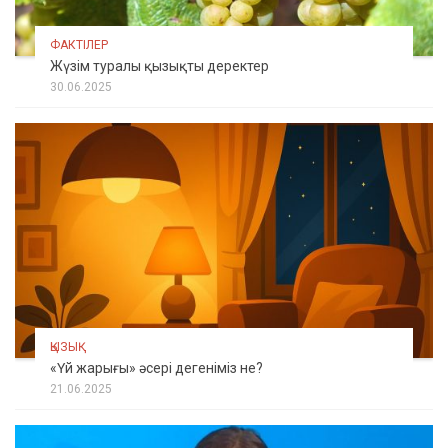
ФАКТІЛЕР
Жүзім туралы қызықты деректер
30.06.2025
ҚЫЗЫҚ
«Үй жарығы» әсері дегеніміз не?
21.06.2025