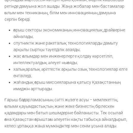
ретінде дамуына жол ашады. Жаңа жобалар мен бастамалар
ғылым мен техниканың, білім мен инновацияның дамуына
серпін береді.
ғарыш секторы экономиканың инновациялық драйверіне
айналады;
спутниктік және ракеталық технологияларды дамыту
арқылы сыртқы тәуелділік азаяды;
жас ғалымдар мен инженерлерге қолдау көрсетіліп,
интеллектуалдық әлеует нығаяды;
халықаралық әріптестік арқылы озық технологиялар елге
енгізіледі;
жаһандық ғарыш миссияларына қатысу Қазақстанның
имиджін арттырады.
Ғарыш бағдарламасының сәтті жүзеге асуы – мемлекеттің,
ғылыми қауымдастықтың және жеке бизнестің бірлескен
қадамдары мен батыл шешімдеріне байланысты. Тек осылай
ғана Қазақстан ғарыштағы әлеуетін нақты табысқа айналдырып,
келесі ұрпаққа жаңа мүмкіндіктер мен сенім ұсына алады.