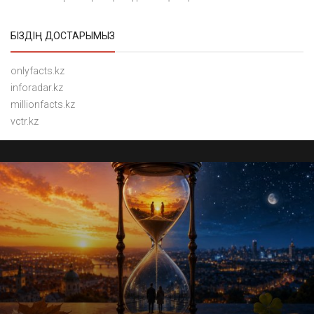
БІЗДІҢ ДОСТАРЫМЫЗ
onlyfacts.kz
inforadar.kz
millionfacts.kz
vctr.kz