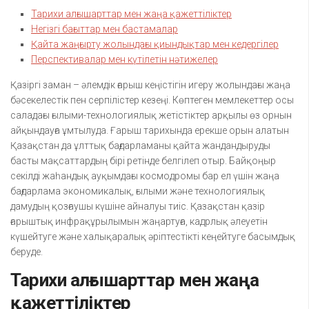
Тарихи алғышарттар мен жаңа қажеттіліктер
Негізгі бағыттар мен бастамалар
Қайта жаңғырту жолындағы қиындықтар мен кедергілер
Перспективалар мен күтілетін нәтижелер
Қазіргі заман – әлемдік ғарыш кеңістігін игеру жолындағы жаңа
бәсекелестік пен серпілістер кезеңі. Көптеген мемлекеттер осы
саладағы ғылыми-технологиялық жетістіктер арқылы өз орнын
айқындауға ұмтылуда. Ғарыш тарихында ерекше орын алатын
Қазақстан да ұлттық бағдарламаны қайта жандандыруды
басты мақсаттардың бірі ретінде белгілеп отыр. Байқоңыр
секілді жаһандық ауқымдағы космодромы бар ел үшін жаңа
бағдарлама экономикалық, ғылыми және технологиялық
дамудың қозғаушы күшіне айналуы тиіс. Қазақстан қазір
ғарыштық инфрақұрылымын жаңартуға, кадрлық әлеуетін
күшейтуге және халықаралық әріптестікті кеңейтуге басымдық
беруде.
Тарихи алғышарттар мен жаңа
қажеттіліктер