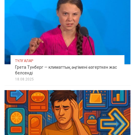
ТҰЛҒАЛАР
Грета Тунберг — климаттық әңгімені өзгерткен жас
белсенді
18.08.2025