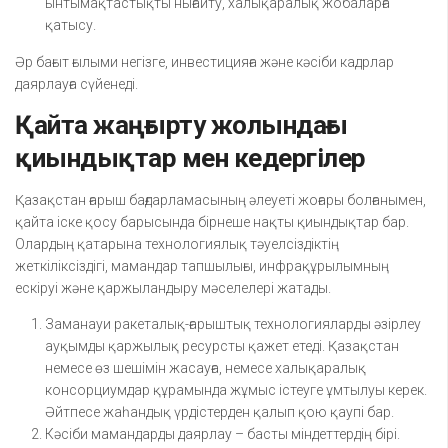
ынтымақтастықты нығайту, халықаралық жобаларға
қатысу.
Әр бағыт ғылыми негізге, инвестицияға және кәсіби кадрлар
даярлауға сүйенеді.
Қайта жаңғырту жолындағы
қиындықтар мен кедергілер
Қазақстан ғарыш бағдарламасының әлеуеті жоғары болғанымен,
қайта іске қосу барысында бірнеше нақты қиындықтар бар.
Олардың қатарына технологиялық тәуелсіздіктің
жеткіліксіздігі, мамандар тапшылығы, инфрақұрылымның
ескіруі және қаржыландыру мәселелері жатады.
Заманауи ракеталық-ғарыштық технологияларды әзірлеу
ауқымды қаржылық ресурсты қажет етеді. Қазақстан
немесе өз шешімін жасауға, немесе халықаралық
консорциумдар құрамында жұмыс істеуге ұмтылуы керек.
Әйтпесе жаһандық үрдістерден қалып қою қаупі бар.
Кәсіби мамандарды даярлау – басты міндеттердің бірі.