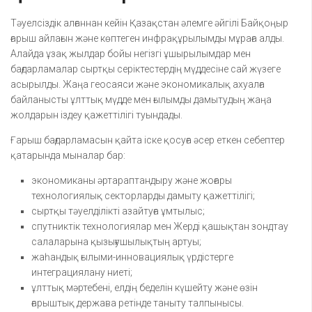
Тәуелсіздік алғаннан кейін Қазақстан әлемге әйгілі Байқоңыр
ғарыш айлағын және көптеген инфрақұрылымды мұраға алды.
Алайда ұзақ жылдар бойы негізгі ұшырылымдар мен
бағдарламалар сыртқы серіктестердің мүддесіне сай жүзеге
асырылды. Жаңа геосаяси және экономикалық ахуалға
байланысты ұлттық мүдде мен ғылымды дамытудың жаңа
жолдарын іздеу қажеттілігі туындады.
Ғарыш бағдарламасын қайта іске қосуға әсер еткен себептер
қатарында мыналар бар:
экономиканы әртараптандыру және жоғары
технологиялық секторларды дамыту қажеттілігі;
сыртқы тәуелділікті азайтуға ұмтылыс;
спутниктік технологиялар мен Жерді қашықтан зондтау
салаларына қызығушылықтың артуы;
жаһандық ғылыми-инновациялық үрдістерге
интеграциялану ниеті;
ұлттық мәртебені, елдің беделін күшейту және өзін
ғарыштық держава ретінде таныту талпынысы.