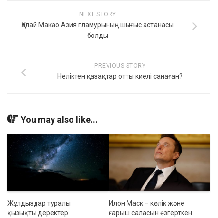
NEXT STORY
Қалай Макао Азия гламурының шығыс астанасы
болды
PREVIOUS STORY
Неліктен қазақтар отты киелі санаған?
You may also like...
Жұлдыздар туралы
Илон Маск – көлік және
қызықты деректер
ғарыш саласын өзгерткен