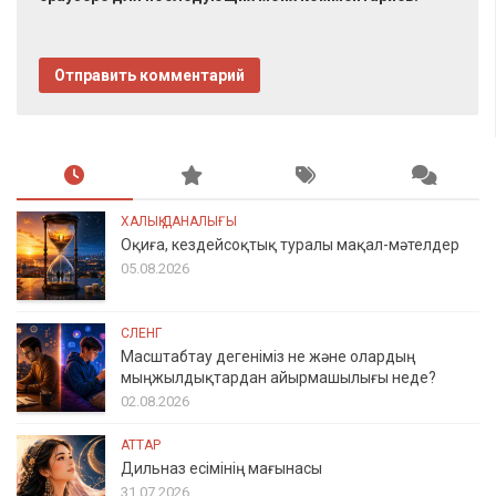
ХАЛЫҚ ДАНАЛЫҒЫ
Оқиға, кездейсоқтық туралы мақал-мәтелдер
05.08.2026
СЛЕНГ
Масштабтау дегеніміз не және олардың
мыңжылдықтардан айырмашылығы неде?
02.08.2026
АТТАР
Дильназ есімінің мағынасы
31.07.2026