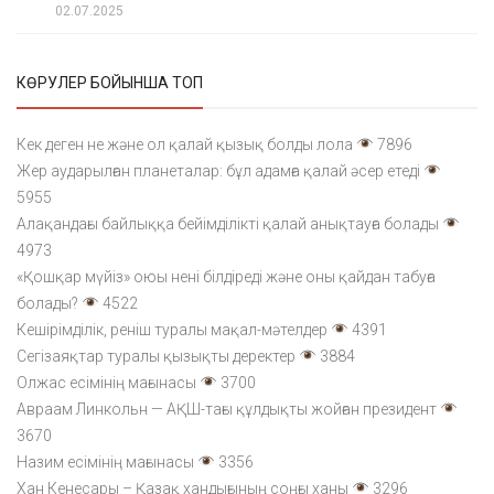
02.07.2025
КӨРУЛЕР БОЙЫНША ТОП
Кек деген не және ол қалай қызық болды лола
7896
Жер аударылған планеталар: бұл адамға қалай әсер етеді
5955
Алақандағы байлыққа бейімділікті қалай анықтауға болады
4973
«Қошқар мүйіз» оюы нені білдіреді және оны қайдан табуға
болады?
4522
Кешірімділік, реніш туралы мақал-мәтелдер
4391
Сегізаяқтар туралы қызықты деректер
3884
Олжас есімінің мағынасы
3700
Авраам Линкольн — АҚШ-тағы құлдықты жойған президент
3670
Назим есімінің мағынасы
3356
Хан Кенесары – Қазақ хандығының соңғы ханы
3296