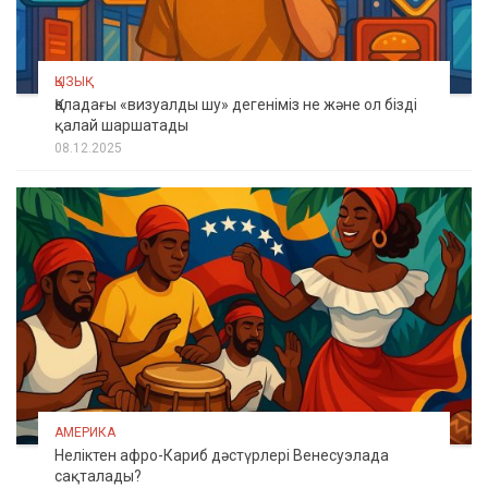
ҚЫЗЫҚ
Қаладағы «визуалды шу» дегеніміз не және ол бізді
қалай шаршатады
08.12.2025
АМЕРИКА
Неліктен афро-Кариб дәстүрлері Венесуэлада
сақталады?