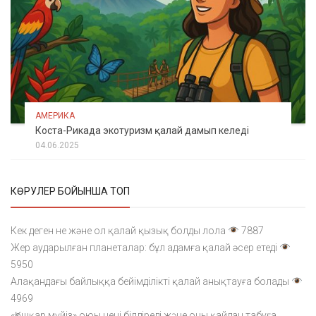
АМЕРИКА
Коста-Рикада экотуризм қалай дамып келеді
04.06.2025
КӨРУЛЕР БОЙЫНША ТОП
Кек деген не және ол қалай қызық болды лола
7887
Жер аударылған планеталар: бұл адамға қалай әсер етеді
5950
Алақандағы байлыққа бейімділікті қалай анықтауға болады
4969
«Қошқар мүйіз» оюы нені білдіреді және оны қайдан табуға