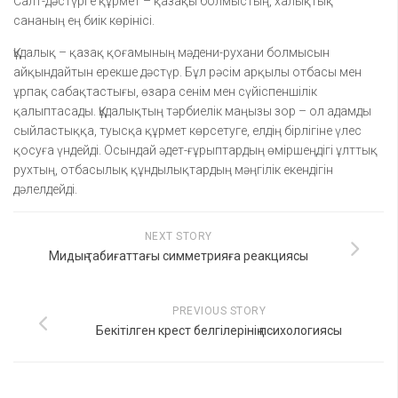
Салт-дәстүрге құрмет – қазақы болмыстың, халықтық
сананың ең биік көрінісі.
Құдалық – қазақ қоғамының мәдени-рухани болмысын
айқындайтын ерекше дәстүр. Бұл рәсім арқылы отбасы мен
ұрпақ сабақтастығы, өзара сенім мен сүйіспеншілік
қалыптасады. Құдалықтың тәрбиелік маңызы зор – ол адамды
сыйластыққа, туысқа құрмет көрсетуге, елдің бірлігіне үлес
қосуға үндейді. Осындай әдет-ғұрыптардың өміршеңдігі ұлттық
рухтың, отбасылық құндылықтардың мәңгілік екендігін
дәлелдейді.
NEXT STORY
Мидың табиғаттағы симметрияға реакциясы
PREVIOUS STORY
Бекітілген крест белгілерінің психологиясы