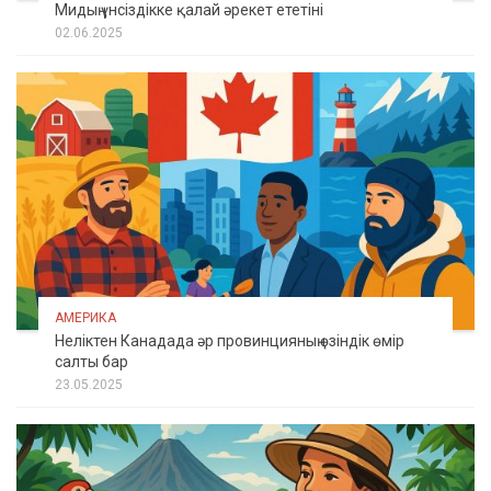
Мидың үнсіздікке қалай әрекет ететіні
02.06.2025
АМЕРИКА
Неліктен Канадада әр провинцияның өзіндік өмір
салты бар
23.05.2025