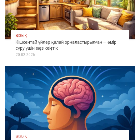
ҚЫЗЫҚ
Кішкентай үйлер қалай орналастырылған — өмір
сүру үшін ең аз кеңістік
20.02.2026
ҚЫЗЫҚ