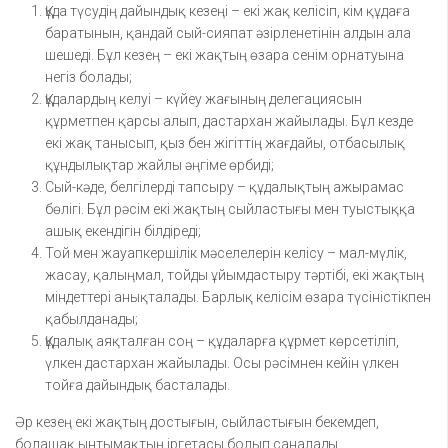
Құда түсудің дайындық кезеңі – екі жақ келісіп, кім құдаға
баратынын, қандай сый-сияпат әзірленетінін алдын ала
шешеді. Бұл кезең – екі жақтың өзара сенім орнатуына
негіз болады;
Құдалардың келуі – күйеу жағының делегациясын
құрметпен қарсы алып, дастархан жайылады. Бұл кезде
екі жақ танысып, қыз бен жігіттің жағдайы, отбасылық
құндылықтар жайлы әңгіме өрбиді;
Сый-кәде, белгілерді тапсыру – құдалықтың ажырамас
бөлігі. Бұл рәсім екі жақтың сыйластығы мен туыстыққа
ашық екендігін білдіреді;
Той мен жауапкершілік мәселелерін келісу – мал-мүлік,
жасау, қалыңмал, тойды ұйымдастыру тәртібі, екі жақтың
міндеттері анықталады. Барлық келісім өзара түсіністікпен
қабылданады;
Құдалық аяқталған соң – құдаларға құрмет көрсетіліп,
үлкен дастархан жайылады. Осы рәсімнен кейін үлкен
тойға дайындық басталады.
Әр кезең екі жақтың достығын, сыйластығын бекемдеп,
болашақ ынтымақтың іргетасы болып саналады.