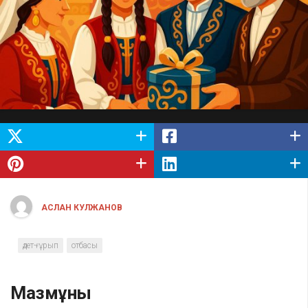
АСЛАН КУЛЖАНОВ
әдет-ғұрып
отбасы
Мазмұны