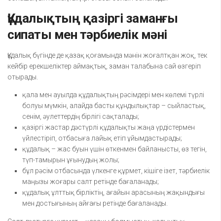
Құдалықтың қазіргі заманғы
сипаты мен тәрбиелік мәні
Құдалық бүгінде де қазақ қоғамында мәнін жоғалтқан жоқ, тек
кейбір ерекшеліктер аймақтық, заман талабына сай өзгеріп
отырады.
қала мен ауылда құдалықтың рәсімдері мен көлемі түрлі
болуы мүмкін, алайда басты құндылықтар – сыйластық,
сенім, әулеттердің бірлігі сақталады;
қазіргі жастар дәстүрлі құдалықты жаңа үрдістермен
үйлестіріп, отбасыға лайық етіп ұйымдастырады;
құдалық – жас буын үшін өткенмен байланысты, өз тегін,
түп-тамырын ұғынудың жолы;
бұл рәсім отбасында үлкенге құрмет, кішіге ізет, тәрбиелік
маңызы жоғары салт ретінде бағаланады;
құдалық ұлттық бірліктің, ағайын арасының жақындығы
мен достығының айғағы ретінде бағаланады.