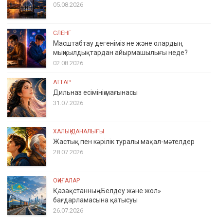
05.08.2026
СЛЕНГ
Масштабтау дегеніміз не және олардың
мыңжылдықтардан айырмашылығы неде?
02.08.2026
АТТАР
Дильназ есімінің мағынасы
31.07.2026
ХАЛЫҚ ДАНАЛЫҒЫ
Жастық пен кәрілік туралы мақал-мәтелдер
28.07.2026
ОҚИҒАЛАР
Қазақстанның «Белдеу және жол»
бағдарламасына қатысуы
26.07.2026