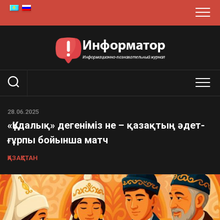
Skip
to
content
28.06.2025
«Құдалық» дегеніміз не – қазақтың әдет-
ғұрпы бойынша матч
ҚАЗАҚСТАН