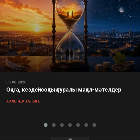
05.08.2026
Оқиға, кездейсоқтық туралы мақал-мәтелдер
ХАЛЫҚ ДАНАЛЫҒЫ