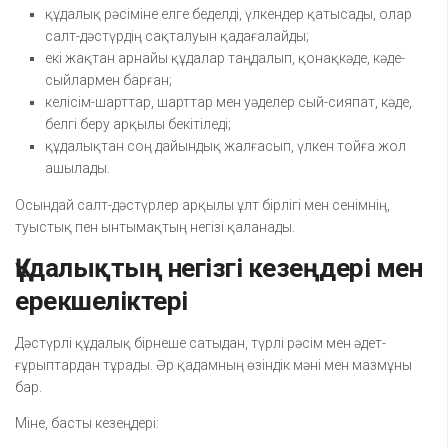
құдалық рәсіміне елге беделді, үлкендер қатысады, олар
салт-дәстүрдің сақталуын қадағалайды;
екі жақтан арнайы құдалар таңдалып, қонақкәде, кәде-
сыйлармен барған;
келісім-шарттар, шарттар мен уәделер сый-сияпат, кәде,
белгі беру арқылы бекітіледі;
құдалықтан соң дайындық жалғасып, үлкен тойға жол
ашылады.
Осындай салт-дәстүрлер арқылы ұлт бірлігі мен сенімнің,
туыстық пен ынтымақтың негізі қаланады.
Құдалықтың негізгі кезеңдері мен
ерекшеліктері
Дәстүрлі құдалық бірнеше сатыдан, түрлі рәсім мен әдет-
ғұрыптардан тұрады. Әр қадамның өзіндік мәні мен мазмұны
бар.
Міне, басты кезеңдері: