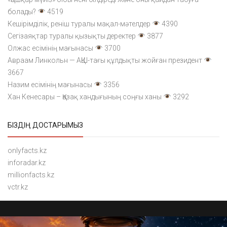
болады?
4519
Кешірімділік, реніш туралы мақал-мәтелдер
4390
Сегізаяқтар туралы қызықты деректер
3877
Олжас есімінің мағынасы
3700
Авраам Линкольн — АҚШ-тағы құлдықты жойған президент
3667
Назим есімінің мағынасы
3356
Хан Кенесары – Қазақ хандығының соңғы ханы
3292
БІЗДІҢ ДОСТАРЫМЫЗ
onlyfacts.kz
inforadar.kz
millionfacts.kz
vctr.kz