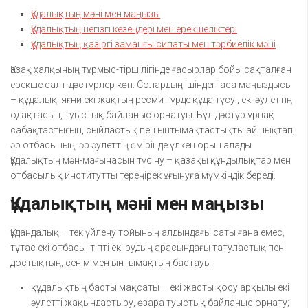
Құдалықтың мәні мен маңызы
Құдалықтың негізгі кезеңдері мен ерекшеліктері
Құдалықтың қазіргі заманғы сипаты мен тәрбиелік мәні
Қазақ халқының тұрмыс-тіршілігінде ғасырлар бойы сақталған
ерекше салт-дәстүрлер көп. Солардың ішіндегі аса маңыздысы
– құдалық, яғни екі жақтың ресми түрде құда түсуі, екі әулеттің
одақтасып, туыстық байланыс орнатуы. Бұл дәстүр ұрпақ
сабақтастығын, сыйластық пен ынтымақтастықты айшықтап,
әр отбасының, әр әулеттің өмірінде үлкен орын алады.
Құдалықтың мән-мағынасын түсіну – қазақы құндылықтар мен
отбасылық институтты тереңірек ұғынуға мүмкіндік береді.
Құдалықтың мәні мен маңызы
Құдандалық – тек үйлену тойының алдындағы саты ғана емес,
тұтас екі отбасы, тіпті екі рудың арасындағы татуластық пен
достықтың, сенім мен ынтымақтың бастауы.
құдалықтың басты мақсаты – екі жасты қосу арқылы екі
әулетті жақындастыру, өзара туыстық байланыс орнату;