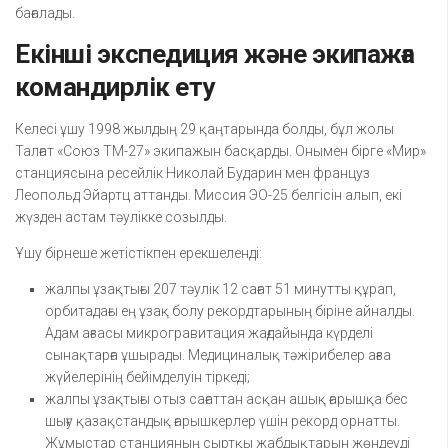
бағалады.
Екінші экспедиция және экипажға
командирлік ету
Келесі ұшу 1998 жылдың 29 қаңтарында болды, бұл жолы
Талғат «Союз ТМ-27» экипажын басқарды. Онымен бірге «Мир»
станциясына ресейлік Николай Бударин мен француз
Леопольд Эйартц аттанды. Миссия ЭО-25 белгісін алып, екі
жүзден астам тәулікке созылды.
Ұшу бірнеше жетістікпен ерекшеленді:
жалпы ұзақтығы 207 тәулік 12 сағат 51 минутты құрап,
орбитадағы ең ұзақ болу рекордтарының біріне айналды.
Адам ағзасы микрогравитация жағдайында күрделі
сынақтарға ұшырады. Медициналық тәжірибелер ағза
жүйелерінің бейімделуін тіркеді;
жалпы ұзақтығы отыз сағаттан асқан ашық ғарышқа бес
шығу қазақстандық ғарышкерлер үшін рекорд орнатты.
Жұмыстар станцияның сыртқы жабдықтарын жөндеуді