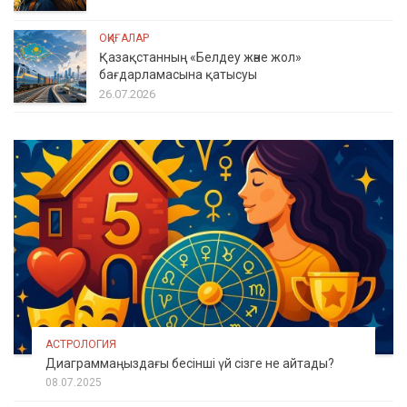
ОҚИҒАЛАР
Қазақстанның «Белдеу және жол»
бағдарламасына қатысуы
26.07.2026
АСТРОЛОГИЯ
Диаграммаңыздағы бесінші үй сізге не айтады?
08.07.2025