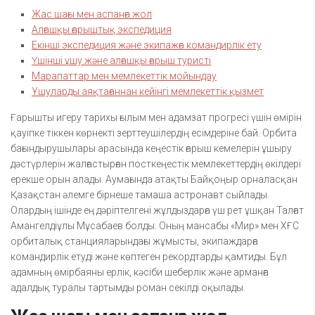
Жас шағы мен аспанға жол
Алғашқы ғарыштық экспедиция
Екінші экспедиция және экипажға командирлік ету
Үшінші ұшу және алғашқы ғарыш туристі
Марапаттар мен мемлекеттік мойындау
Ұшуларды аяқтағаннан кейінгі мемлекеттік қызмет
Ғарышты игеру тарихы ғылым мен адамзат прогресі үшін өмірін
қауіпке тіккен көрнекті зерттеушілердің есімдеріне бай. Орбита
бағындырушылары арасында кеңестік ғарыш кемелерін ұшыру
дәстүрлерін жалғастырған посткеңестік мемлекеттердің өкілдері
ерекше орын алады. Аумағында атақты Байқоңыр орналасқан
Қазақстан әлемге бірнеше тамаша астронавт сыйлады.
Олардың ішінде ең дәріптелгені жұлдыздарға үш рет ұшқан Талғат
Амангелдіұлы Мұсабаев болды. Оның мансабы «Мир» мен ХҒС
орбиталық станцияларындағы жұмысты, экипаждарға
командирлік етуді және көптеген рекордтарды қамтиды. Бұл
адамның өмірбаяны ерлік, кәсіби шеберлік және арманға
адалдық туралы тартымды роман секілді оқылады.