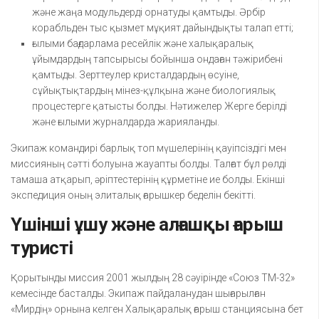
және жаңа модульдерді орнатуды қамтыды. Әрбір
корабльден тыс қызмет мұқият дайындықты талап етті;
ғылыми бағдарлама ресейлік және халықаралық
ұйымдардың тапсырысы бойынша ондаған тәжірибені
қамтыды. Зерттеулер кристалдардың өсуіне,
сұйықтықтардың мінез-құлқына және биологиялық
процестерге қатысты болды. Нәтижелер Жерге берілді
және ғылыми журналдарда жарияланды.
Экипаж командирі барлық топ мүшелерінің қауіпсіздігі мен
миссияның сәтті болуына жауапты болды. Талғат бұл рөлді
тамаша атқарып, әріптестерінің құрметіне ие болды. Екінші
экспедиция оның элиталық ғарышкер беделін бекітті.
Үшінші ұшу және алғашқы ғарыш
туристі
Қорытынды миссия 2001 жылдың 28 сәуірінде «Союз ТМ-32»
кемесінде басталды. Экипаж пайдаланудан шығарылған
«Мирдің» орнына келген Халықаралық ғарыш станциясына бет