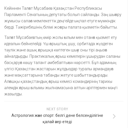
Кейіннен Талғат Мұсабаев Қазақстан Республикасы
Парламенті Сенатының депутаты болып сайланды. Заң шығару
жұмысы салаға мемлекеттік деңгейде ықпал етуге мүмкіндік
берді. Тәжірибешінің білімі жоғары палата қызметін байытты.
Талғат Мұсабаевтың өмір жолы ғылым мен отанға қызмет ету
идеалын бейнелейді. Үш ғарыштық ұшу, орбитада жүздеген
тәулік және ашық ғарышқа көптеген шығу оны тірі аңызға
айналдырды. Практикалық ғарыш кемелерін ұшырудан саланы
басқаруға көшу талант әмбебаптығын көрсетті. Бұл адамның
үлгісі Қазақстан жастарын жұлдыздар туралы армандауға
және мақсаттарына табанды жетуге шабыттандырады.
Алғашқы қазақстандық ғарыш кемесі командирінің тарихы
әлемдік ғарыш ғылымы жылнамасына алтын әріптермен мәңгі
жазылды.
NEXT STORY
Астрология және спорт: белгі дене белсенділігіне
қалай әсер етеді