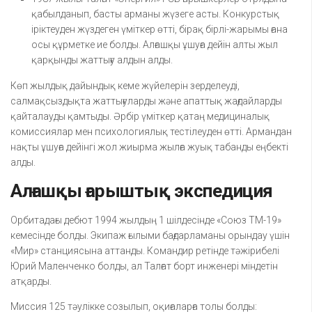
қабылданып, басты арманы жүзеге асты. Конкурстық
іріктеуден жүздеген үміткер өтті, бірақ бірлі-жарымы ғана
осы құрметке ие болды. Алғашқы ұшуға дейін алты жыл
қарқынды жаттығу алдын алды.
Көп жылдық дайындық кеме жүйелерін зерделеуді,
салмақсыздықта жаттығуларды және апаттық жағдайларды
қайталауды қамтыды. Әрбір үміткер қатаң медициналық
комиссиялар мен психологиялық тестілеуден өтті. Армандан
нақты ұшуға дейінгі жол жиырма жылға жуық табанды еңбекті
алды.
Алғашқы ғарыштық экспедиция
Орбитадағы дебют 1994 жылдың 1 шілдесінде «Союз ТМ-19»
кемесінде болды. Экипаж ғылыми бағдарламаны орындау үшін
«Мир» станциясына аттанды. Командир ретінде тәжірибелі
Юрий Маленченко болды, ал Талғат борт инженері міндетін
атқарды.
Миссия 125 тәулікке созылып, оқиғаларға толы болды: