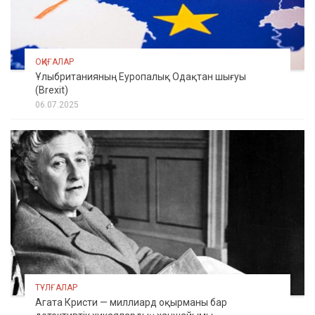
ОҚИҒАЛАР
Ұлыбританияның Еуропалық Одақтан шығуы
(Brexit)
06.07.2025
ТҰЛҒАЛАР
Агата Кристи — миллиард оқырманы бар