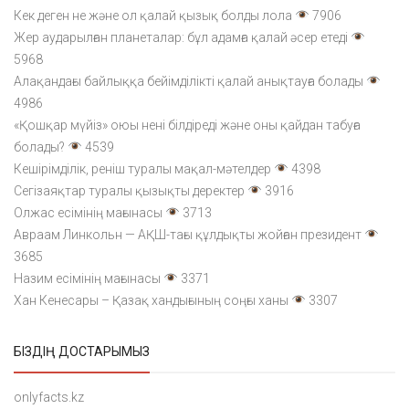
Кек деген не және ол қалай қызық болды лола
7906
Жер аударылған планеталар: бұл адамға қалай әсер етеді
5968
Алақандағы байлыққа бейімділікті қалай анықтауға болады
4986
«Қошқар мүйіз» оюы нені білдіреді және оны қайдан табуға
болады?
4539
Кешірімділік, реніш туралы мақал-мәтелдер
4398
Сегізаяқтар туралы қызықты деректер
3916
Олжас есімінің мағынасы
3713
Авраам Линкольн — АҚШ-тағы құлдықты жойған президент
3685
Назим есімінің мағынасы
3371
Хан Кенесары – Қазақ хандығының соңғы ханы
3307
БІЗДІҢ ДОСТАРЫМЫЗ
onlyfacts.kz