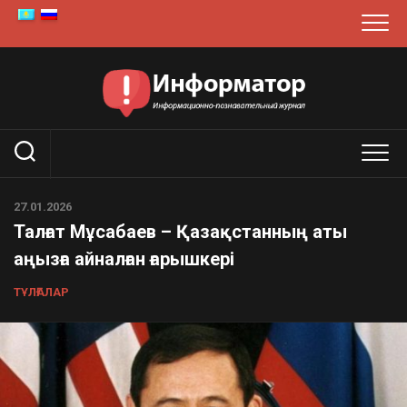
Skip
to
content
27.01.2026
Талғат Мұсабаев – Қазақстанның аты
аңызға айналған ғарышкері
ТҰЛҒАЛАР