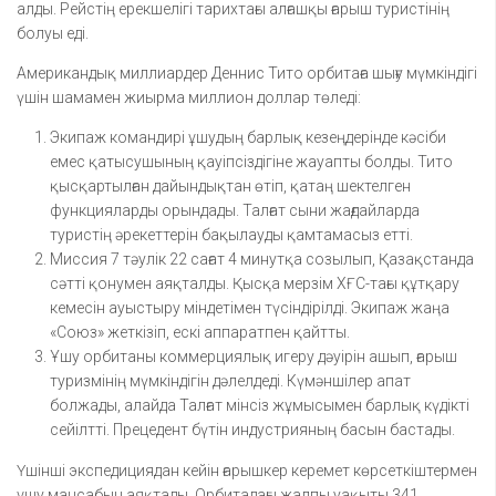
алды. Рейстің ерекшелігі тарихтағы алғашқы ғарыш туристінің
болуы еді.
Американдық миллиардер Деннис Тито орбитаға шығу мүмкіндігі
үшін шамамен жиырма миллион доллар төледі:
Экипаж командирі ұшудың барлық кезеңдерінде кәсіби
емес қатысушының қауіпсіздігіне жауапты болды. Тито
қысқартылған дайындықтан өтіп, қатаң шектелген
функцияларды орындады. Талғат сыни жағдайларда
туристің әрекеттерін бақылауды қамтамасыз етті.
Миссия 7 тәулік 22 сағат 4 минутқа созылып, Қазақстанда
сәтті қонумен аяқталды. Қысқа мерзім ХҒС-тағы құтқару
кемесін ауыстыру міндетімен түсіндірілді. Экипаж жаңа
«Союз» жеткізіп, ескі аппаратпен қайтты.
Ұшу орбитаны коммерциялық игеру дәуірін ашып, ғарыш
туризмінің мүмкіндігін дәлелдеді. Күмәншілер апат
болжады, алайда Талғат мінсіз жұмысымен барлық күдікті
сейілтті. Прецедент бүтін индустрияның басын бастады.
Үшінші экспедициядан кейін ғарышкер керемет көрсеткіштермен
ұшу мансабын аяқтады. Орбитадағы жалпы уақыты 341