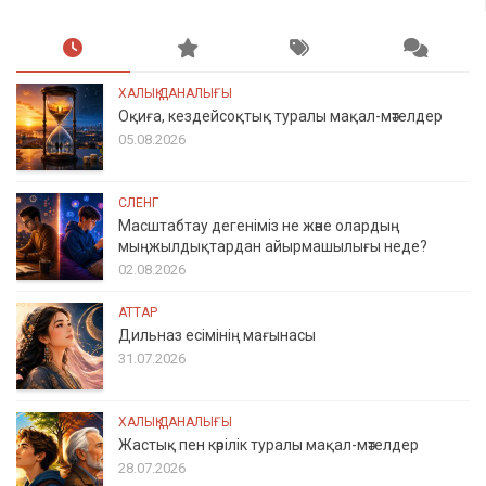
ХАЛЫҚ ДАНАЛЫҒЫ
Оқиға, кездейсоқтық туралы мақал-мәтелдер
05.08.2026
СЛЕНГ
Масштабтау дегеніміз не және олардың
мыңжылдықтардан айырмашылығы неде?
02.08.2026
АТТАР
Дильназ есімінің мағынасы
31.07.2026
ХАЛЫҚ ДАНАЛЫҒЫ
Жастық пен кәрілік туралы мақал-мәтелдер
28.07.2026