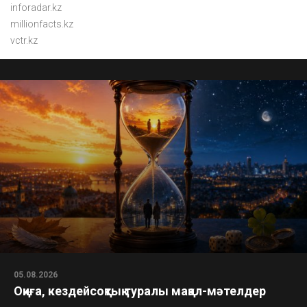
inforadar.kz
millionfacts.kz
vctr.kz
05.08.2026
Оқиға, кездейсоқтық туралы мақал-мәтелдер