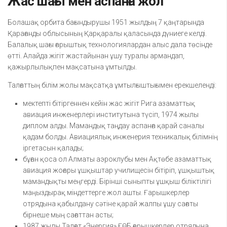
Жас шағы мен аспанға жол
Болашақ орбита бағындырушы 1951 жылдың 7 қаңтарында
Қарағанды облысының Қарқаралы қаласында дүниеге келді.
Балалық шағы ғарыштық технологиялардан алыс дала төсінде
өтті. Алайда жігіт жастайынан ұшу туралы армандап,
қажырлылықпен мақсатына ұмтылды.
Талғаттың білім жолы мақсатқа ұмтылғыштығымен ерекшеленді:
мектепті бітіргеннен кейін жас жігіт Рига азаматтық
авиация инженерлері институтына түсіп, 1974 жылы
диплом алды. Мамандық таңдау аспанға қарай саналы
қадам болды. Авиациялық инженерия техникалық білімнің
іргетасын қалады;
бұған қоса ол Алматы аэроклубы мен Ақтөбе азаматтық
авиация жоғары ұшқыштар училищесін бітіріп, ұшқыштық
мамандықты меңгерді. Бірінші сыныпты ұшқыш біліктілігі
маңыздырақ міндеттерге жол ашты. Ғарышкерлер
отрядына қабылдану сәтіне қарай жалпы ұшу сағаты
бірнеше мың сағаттан асты;
1987 жылы Талғат «Энергия» ҒӨБ ғарышкерлер отрядына