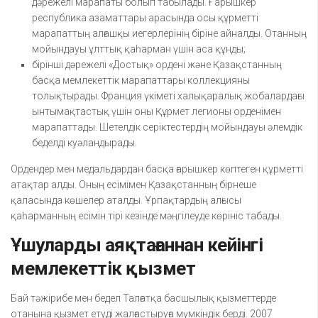
дәрежелі марапаты болып табылады. Ғарышкер
республика азаматтары арасында осы құрметті
марапаттың алғашқы иегерлерінің біріне айналды. Отанның
мойындауы ұлттық қаһарман үшін аса құнды;
бірінші дәрежелі «Достық» ордені және Қазақстанның
басқа мемлекеттік марапаттары коллекцияны
толықтырады. Франция үкіметі халықаралық жобалардағы
ынтымақтастық үшін оны Құрмет легионы орденімен
марапаттады. Шетелдік серіктестердің мойындауы әлемдік
беделді куәландырады.
Ордендер мен медальдардан басқа ғарышкер көптеген құрметті
атақтар алды. Оның есімімен Қазақстанның бірнеше
қаласында көшелер аталды. Ұрпақтардың алғысы
қаһарманның есімін тірі кезінде мәңгілеуде көрініс табады.
Ұшуларды аяқтағаннан кейінгі
мемлекеттік қызмет
Бай тәжірибе мен бедел Талғатқа басшылық қызметтерде
отанына қызмет етуді жалғастыруға мүмкіндік берді. 2007