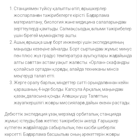
Станциямен түйісу қалыпты өтіп, ғарышкерлер
жоспарланған тәжірибелерге кірісті. Бағдарлама
материалтану, биология және медицина салаларындағы
зерттеулерді қамтыды. Салмақсыздық ғылыми тәжірибелер
үшін бірегей мүмкіндіктер ашты.
Ашық ғарышқа шығу борт инженері үшін экспедицияның
маңызды кезеңіне айналды. Борт сыртындағы жұмыс минус
пен плюс жүз градус температура ауытқулары жағдайында
алты сағаттан астам уақыт жалғасты. «Орлан» скафандры
қолайсыз ортадан қорғады, алайда техниканы мінсіз
меңгеруді талап етті.
Жерге оралу барлық міндеттер сәтті орындалғаннан кейін
қарашаның 4-інде болды. Капсула Арқалық маңындағы
қазақ даласына қонды. Алғашқы ұшу Талғаттың
жауапкершілігі жоғары миссияларға дайын екенін растады.
Дебюттік экспедиция ұзақ мерзімді орбиталық станцияда
жұмыс істеудің баға жетпес тәжірибесін әкелді. Ғарышкер
күтпеген жағдайларда сабырлылық пен кәсіби шеберлік
көрсетті. Бағдарлама басшылығы оның әрекеттерін жоғары