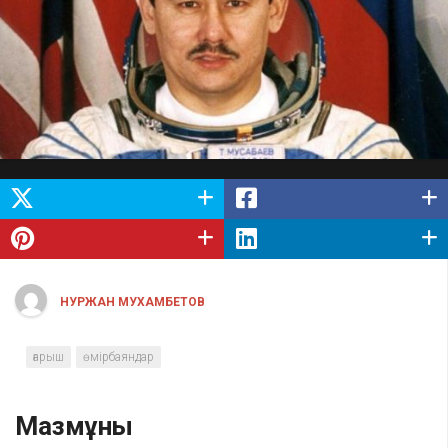
НУРЖАН МУХАМБЕТОВ
ғарыш
өмірбаяндар
Мазмұны