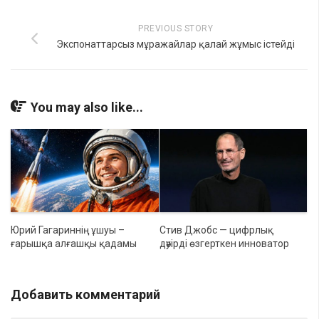
PREVIOUS STORY
Экспонаттарсыз мұражайлар қалай жұмыс істейді
You may also like...
Юрий Гагариннің ұшуы –
Стив Джобс — цифрлық
ғарышқа алғашқы қадамы
дәуірді өзгерткен инноватор
Добавить комментарий