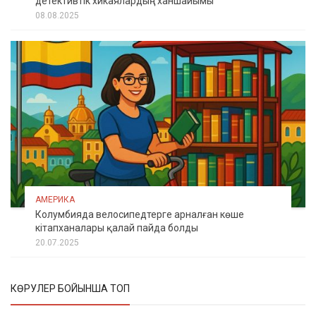
детективтік хикаялардың ханшайымы
08.08.2025
АМЕРИКА
Колумбияда велосипедтерге арналған көше
кітапханалары қалай пайда болды
20.07.2025
КӨРУЛЕР БОЙЫНША ТОП