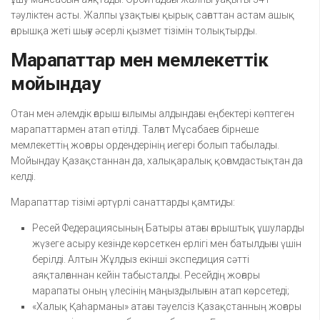
тәуліктен асты. Жалпы ұзақтығы қырық сағаттан астам ашық
ғарышқа жеті шығу әсерлі қызмет тізімін толықтырды.
Марапаттар мен мемлекеттік
мойындау
Отан мен әлемдік ғарыш ғылымы алдындағы еңбектері көптеген
марапаттармен атап өтілді. Талғат Мұсабаев бірнеше
мемлекеттің жоғары ордендерінің иегері болып табылады.
Мойындау Қазақстаннан да, халықаралық қоғамдастықтан да
келді.
Марапаттар тізімі әртүрлі санаттарды қамтиды:
Ресей Федерациясының Батыры атағы ғарыштық ұшуларды
жүзеге асыру кезінде көрсеткен ерлігі мен батылдығы үшін
берілді. Алтын Жұлдыз екінші экспедиция сәтті
аяқталғаннан кейін табысталды. Ресейдің жоғары
марапаты оның үлесінің маңыздылығын атап көрсетеді;
«Халық Қаһарманы» атағы тәуелсіз Қазақстанның жоғары