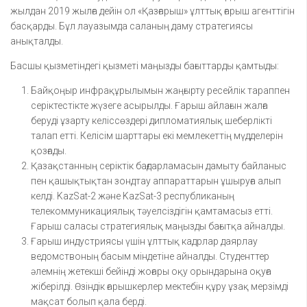
жылдан 2019 жылға дейін ол «Қазғарыш» ұлттық ғарыш агенттігін
басқарды. Бұл лауазымда саланың даму стратегиясы
анықталды.
Басшы қызметіндегі қызметі маңызды бағыттарды қамтыды:
Байқоңыр инфрақұрылымын жаңғырту ресейлік тараппен
серіктестікте жүзеге асырылды. Ғарыш айлағын жалға
беруді ұзарту келіссөздері дипломатиялық шеберлікті
талап етті. Келісім шарттары екі мемлекеттің мүдделерін
қозғады.
Қазақстанның серіктік бағдарламасын дамыту байланыс
пен қашықтықтан зондтау аппараттарын ұшыруға алып
келді. KazSat-2 және KazSat-3 республиканың
телекоммуникациялық тәуелсіздігін қамтамасыз етті.
Ғарыш саласы стратегиялық маңызды бағытқа айналды.
Ғарыш индустриясы үшін ұлттық кадрлар даярлау
ведомствоның басым міндетіне айналды. Студенттер
әлемнің жетекші бейінді жоғары оқу орындарына оқуға
жіберілді. Өзіндік ғарышкерлер мектебін құру ұзақ мерзімді
мақсат болып қала берді.