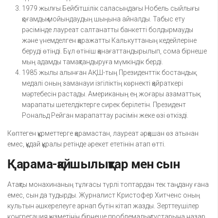
1979 жылғы Бейбітшілік саласындағы Нобель сыйлығы
қоғамдық мойындаудың шыңына айналды. Табыс ету
рәсімінде лауреат салтанатты банкетті болдырмауды
және үнемделген қаражатты Калькуттаның кедейлеріне
беруді өтінді. Бұл өтініш қанағаттандырылып, сома бірнеше
мың адамды тамақтандыруға мүмкіндік берді.
1985 жылы алынған АҚШ-тың Президенттік бостандық
медалі оның заманауи ізгіліктің көрнекті қайраткері
мәртебесін растады. Американың ең жоғары азаматтық
марапаты шетелдіктерге сирек берілетін. Президент
Рональд Рейган марапаттау рәсімін жеке өзі өткізді.
Көптеген құрметтерге қарамастан, лауреат әрқашан өз атынан
емес, құдай құралы ретінде әрекет ететінін атап өтті.
Қарама-қайшылықтар мен сын
Атақты монахинаның тұлғасы түрлі топтардан тек таңдану ғана
емес, сын да тудырды. Журналист Кристофер Хитченс оның
культын әшкерелеуге арнап бүтін кітап жазды. Зерттеушілер
конгрегация қызметінің бірнеше проблемалық тұстарына назар