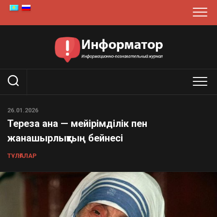
Skip
to
content
26.01.2026
Тереза ​​ана — мейірімділік пен
жанашырлықтың бейнесі
ТҰЛҒАЛАР