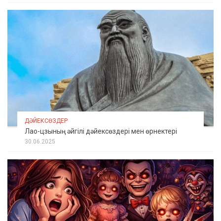
ДӘЙЕКСӨЗДЕР
Лао-цзының әйгілі дәйексөздері мен өрнектері
30.06.2025