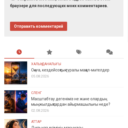
браузере для последующих моих комментариев.
ХАЛЫҚ ДАНАЛЫҒЫ
Оқиға, кездейсоқтық туралы мақал-мәтелдер
05.08.2026
СЛЕНГ
Масштабтау дегеніміз не және олардың
мыңжылдықтардан айырмашылығы неде?
02.08.2026
АТТАР
Дильназ есімінің мағынасы