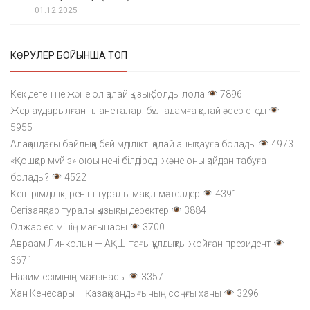
01.12.2025
КӨРУЛЕР БОЙЫНША ТОП
Кек деген не және ол қалай қызық болды лола
7896
Жер аударылған планеталар: бұл адамға қалай әсер етеді
5955
Алақандағы байлыққа бейімділікті қалай анықтауға болады
4973
«Қошқар мүйіз» оюы нені білдіреді және оны қайдан табуға
болады?
4522
Кешірімділік, реніш туралы мақал-мәтелдер
4391
Сегізаяқтар туралы қызықты деректер
3884
Олжас есімінің мағынасы
3700
Авраам Линкольн — АҚШ-тағы құлдықты жойған президент
3671
Назим есімінің мағынасы
3357
Хан Кенесары – Қазақ хандығының соңғы ханы
3296