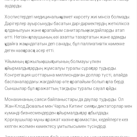
аударды.
Хоспистердегі медициналық қызмет көрсету жиі мінсіз болмады.
Дәрігерлер ауырсынуды басатын дәрі-дәрмектердің жеткіліксіз
қолданылуын және қарапайым санитарлық жағдайларды атап
өтті. Негізін қалаушының өзі азапты тазартатын және адамды
құдайға жақындататын деп санады, бұл паллиативтік көмекке
деген көзқарасқа әсер етті.
Ұйымның қаржылық ашықтығының болмауы үлкен
қайырмалдықтардың жұмсалуы туралы сұрақтар тудырды.
Конгрегация шоттарына миллиондаған доллар түсті, алайда
баспаналардағы жағдайлар өте қарапайым болып қала берді.
Сыншылар бұл қаражаттың тағдыры туралы сауал қойды.
Монахинаның саяси байланыстары да даулар тудырды. Ол
Жан-Клод Дювалье мен Чарльз Китинг сияқты диктаторлар мен
күмәнді бизнесмендерден қайырмалдықтар қабылдады.
Қорғаушылар мұны қаражат көзіне қарамастан, кедейлерге кез
келген жолмен көмектесу ұмтылысымен түсіндірді.