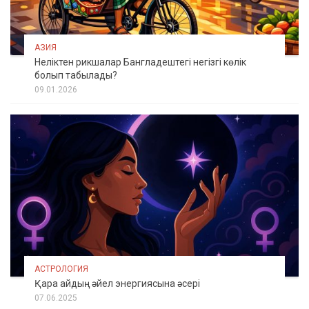
АЗИЯ
Неліктен рикшалар Бангладештегі негізгі көлік
болып табылады?
09.01.2026
АСТРОЛОГИЯ
Қара айдың әйел энергиясына әсері
07.06.2025