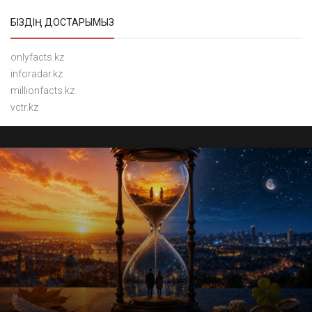
БІЗДІҢ ДОСТАРЫМЫЗ
onlyfacts.kz
inforadar.kz
millionfacts.kz
vctr.kz