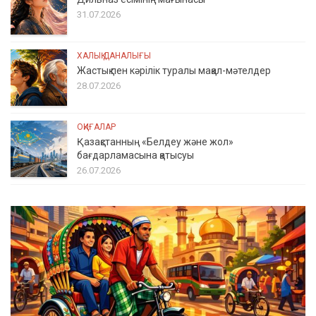
31.07.2026
ХАЛЫҚ ДАНАЛЫҒЫ
Жастық пен кәрілік туралы мақал-мәтелдер
28.07.2026
ОҚИҒАЛАР
Қазақстанның «Белдеу және жол»
бағдарламасына қатысуы
26.07.2026