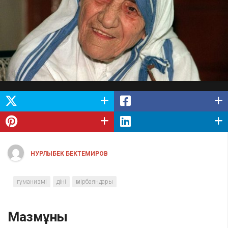
НУРЛЫБЕК БЕКТЕМИРОВ
гуманизмі
діні
өмірбаяндары
Мазмұны