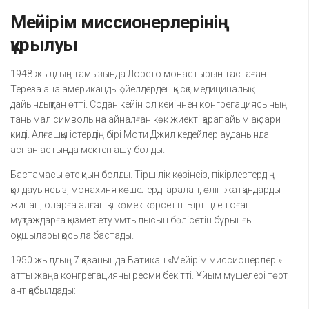
Мейірім миссионерлерінің
құрылуы
1948 жылдың тамызында Лорето монастырын тастаған
Тереза ана американдық әйелдерден қысқа медициналық
дайындықтан өтті. Содан кейін ол кейіннен конгрегациясының
танымал символына айналған көк жиекті қарапайым ақ сари
киді. Алғашқы істердің бірі Моти Джил кедейлер ауданында
аспан астында мектеп ашу болды.
Бастамасы өте қиын болды. Тіршілік көзінсіз, пікірлестердің
қолдауынсыз, монахиня көшелерді аралап, өліп жатқандарды
жинап, оларға алғашқы көмек көрсетті. Біртіндеп оған
мұқтаждарға қызмет ету ұмтылысын бөлісетін бұрынғы
оқушылары қосыла бастады.
1950 жылдың 7 қазанында Ватикан «Мейірім миссионерлері»
атты жаңа конгрегацияны ресми бекітті. Ұйым мүшелері төрт
ант қабылдады: