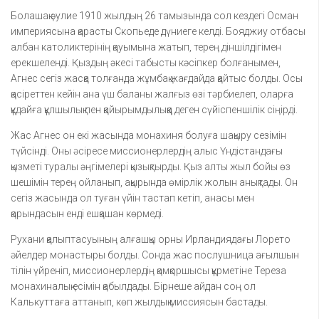
Болашақ әулие 1910 жылдың 26 тамызында сол кездегі Осман
империясына қарасты Скопьеде дүниеге келді. Бояджиу отбасы
албан католиктерінің қауымына жатып, терең діншілдігімен
ерекшеленді. Қыздың әкесі табысты кәсіпкер болғанымен,
Агнес сегіз жасқа толғанда жұмбақ жағдайда қайтыс болды. Осы
қасіреттен кейін ана үш баланы жалғыз өзі тәрбиелеп, оларға
құдайға құлшылық пен қайырымдылыққа деген сүйіспеншілік сіңірді.
Жас Агнес он екі жасында монахиня болуға шақыру сезімін
түйсінді. Оны әсіресе миссионерлердің алыс Үндістандағы
қызметі туралы әңгімелері қызықтырды. Қыз алты жыл бойы өз
шешімін терең ойланып, ақырында өмірлік жолын анықтады. Он
сегіз жасында ол туған үйін тастап кетіп, анасы мен
қарындасын енді ешқашан көрмеді.
Рухани қалыптасуының алғашқы орны Ирландиядағы Лорето
әйелдер монастыры болды. Сонда жас послушница ағылшын
тілін үйреніп, миссионерлердің қамқоршысы құрметіне Тереза
монахиналық есімін қабылдады. Бірнеше айдан соң ол
Калькуттаға аттанып, көп жылдық миссиясын бастады.