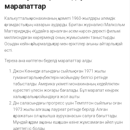
марапаттар
Калькутталық монахинаның қызметі 1960-жылдары әлемдік
қоғамдастықтың назарын аударды. Британ журналисі Малкольм
Маггеридждің «Құдайға арналған әсем нәрсе» деректі фильмі
миллиондаған көрерменді оның жұмысымен таныстырды.
Осыдан кейін қайырмалдықтар мен еріктілер ағыны айтарлықтай
өсті.
Тереза ана көптеген беделді марапаттар алды:
Джон Кеннеди атындағы сыйлық оған 1971 жылы
гуманитарлық еңбектерін мойындау белгісі ретінде
табысталды. Америка үкіметі монахинаның кедейлікпен
күрестегі үлесін жоғары бағалады. Бұл марапат кеңірек
халықаралық мойындауға жол ашты.
Дін саласындағы прогресс үшін Темплтон сыйлығы оған
1973 жылы алғашқы лауреат ретінде берілді. Алған
қаражатын ол қызылша ауруханасын салуға бағыттады.
Мұндай қадам ақшаны ешқашан өзіне жұмсамаған әйел үшін
әдеттегі іс болды.