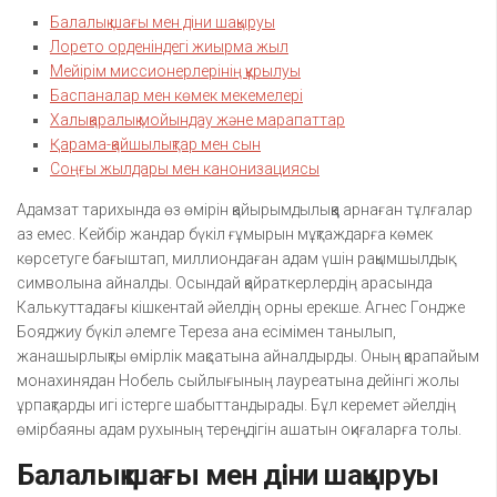
Балалық шағы мен діни шақыруы
Лорето орденіндегі жиырма жыл
Мейірім миссионерлерінің құрылуы
Баспаналар мен көмек мекемелері
Халықаралық мойындау және марапаттар
Қарама-қайшылықтар мен сын
Соңғы жылдары мен канонизациясы
Адамзат тарихында өз өмірін қайырымдылыққа арнаған тұлғалар
аз емес. Кейбір жандар бүкіл ғұмырын мұқтаждарға көмек
көрсетуге бағыштап, миллиондаған адам үшін рақымшылдық
символына айналды. Осындай қайраткерлердің арасында
Калькуттадағы кішкентай әйелдің орны ерекше. Агнес Гондже
Бояджиу бүкіл әлемге Тереза ана есімімен танылып,
жанашырлықты өмірлік мақсатына айналдырды. Оның қарапайым
монахинядан Нобель сыйлығының лауреатына дейінгі жолы
ұрпақтарды игі істерге шабыттандырады. Бұл керемет әйелдің
өмірбаяны адам рухының тереңдігін ашатын оқиғаларға толы.
Балалық шағы мен діни шақыруы