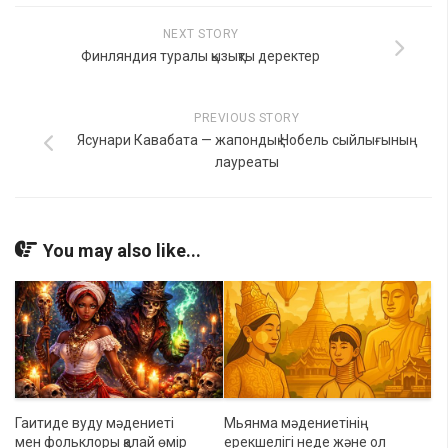
NEXT STORY
Финляндия туралы қызықты деректер
PREVIOUS STORY
Ясунари Кавабата — жапондық Нобель сыйлығының
лауреаты
You may also like...
Гаитиде вуду мәдениеті
Мьянма мәдениетінің
мен фольклоры қалай өмір
ерекшелігі неде және ол