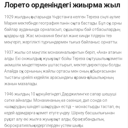
Лорето орденіндегі жиырма жыл
1929 жылдың қаңтарында Үндістанға келген Тереза сіңлі әулие
Мария мектебінде география пәнін оқыта бастады. Бұл оқу орны
байлар ауданында орналасып, оқушылары бай отбасылардың
қыздары еді. Жас монахиня бенгал және хинди тілдерін тез
меңгеріп, жергілікті тұрғындармен тығыз байланыс орнатты.
1937 жылы ол мәңгілік монахиналық антын беріп, «Ана» атағын
алды. Екі онжылдыққа жуық уақыт бойы Тереза оқытушылық қызметін
әкімшілік міндеттермен ұштастырып, мектеп директоры болды.
Алайда оқу орнының жайлы ортасы мен оның қабырғасынан
тыстағы үрейлі кедейлік арасындағы қарама-қайшылық оның
жанын мазалады.
1946 жылдың 10 қыркүйегіндегі Дарджилингке сапар шешуші
сәтке айналды. Монахинаның өз сөзінше, дәл сонда ол
«шақырудың ішіндегі шақыруды» естіді – монастырды тастап, ең
кедей адамдарға қызмет етуге үндеу. Шіркеу басшылығынан
рұқсат алу екі жылға жуық уақыт алды, бірақ табандылық
бюрократиялық кедергілерден үстем шықты.