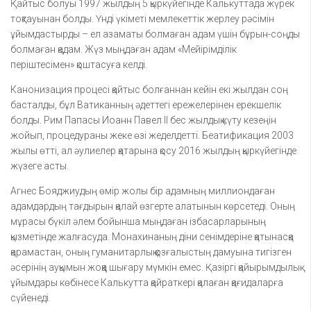
Қайтыс болуы 1997 жылдың 5 қыркүйегінде Калькуттада жүрек
тоқтауынан болды. Үнді үкіметі мемлекеттік жерлеу рәсімін
ұйымдастырды – ел азаматы болмаған адам үшін бұрын-соңды
болмаған қадам. Жүз мыңдаған адам «Мейірімділік
періштесімен» қоштасуға келді.
Канонизация процесі қайтыс болғаннан кейін екі жылдан соң
басталды, бұл Ватиканның әдеттегі ережелерінен ерекшелік
болды. Рим Папасы Иоанн Павел II бес жылдық күту кезеңін
жойып, процедураны жеке өзі жеделдетті. Беатификация 2003
жылы өтті, ал әулиелер қатарына қосу 2016 жылдың қыркүйегінде
жүзеге асты.
Агнес Бояджиудың өмір жолы бір адамның миллиондаған
адамдардың тағдырын қалай өзгерте алатынын көрсетеді. Оның
мұрасы бүкіл әлем бойынша мыңдаған ізбасарларының
қызметінде жалғасуда. Монахинаның діни сенімдеріне қатынасқа
қарамастан, оның гуманитарлық қозғалыстың дамуына тигізген
әсерінің ауқымын жоққа шығару мүмкін емес. Қазіргі қайырымдылық
ұйымдары көбінесе Калькутта қайраткері қалаған қағидаларға
сүйенеді.