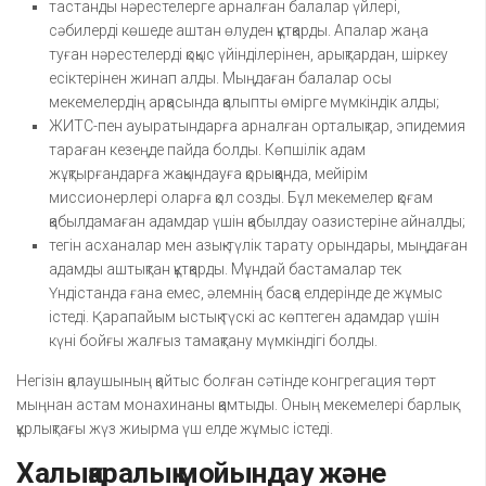
тастанды нәрестелерге арналған балалар үйлері,
сәбилерді көшеде аштан өлуден құтқарды. Апалар жаңа
туған нәрестелерді қоқыс үйінділерінен, арықтардан, шіркеу
есіктерінен жинап алды. Мыңдаған балалар осы
мекемелердің арқасында қалыпты өмірге мүмкіндік алды;
ЖИТС-пен ауыратындарға арналған орталықтар, эпидемия
тараған кезеңде пайда болды. Көпшілік адам
жұқтырғандарға жақындауға қорыққанда, мейірім
миссионерлері оларға қол созды. Бұл мекемелер қоғам
қабылдамаған адамдар үшін қабылдау оазистеріне айналды;
тегін асханалар мен азық-түлік тарату орындары, мыңдаған
адамды аштықтан құтқарды. Мұндай бастамалар тек
Үндістанда ғана емес, әлемнің басқа елдерінде де жұмыс
істеді. Қарапайым ыстық түскі ас көптеген адамдар үшін
күні бойғы жалғыз тамақтану мүмкіндігі болды.
Негізін қалаушының қайтыс болған сәтінде конгрегация төрт
мыңнан астам монахинаны қамтыды. Оның мекемелері барлық
құрлықтағы жүз жиырма үш елде жұмыс істеді.
Халықаралық мойындау және