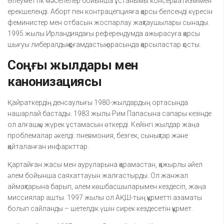
Әлеуметтік мәселелер бойынша ұстанымы консерватизмімен
ерекшеленді. Аборт пен контрацепцияға қарсы белсенді күресін
феминистер мен отбасын жоспарлау жақтаушылары сынады.
1995 жылы Ирландиядағы референдумда ажырасуға қарсы
шығуы либералдық қоғамдастық арасында қарсыластар қосты.
Соңғы жылдары мен
канонизациясы
Қайраткердің денсаулығы 1980-жылдардың ортасында
нашарлай бастады. 1983 жылы Рим Папасына сапары кезінде
ол алғашқы жүрек ұстамасын өткерді. Кейінгі жылдар жаңа
проблемалар әкелді: пневмония, безгек, сынықтар және
қайталанған инфаркттар.
Қартайған жасы мен ауруларына қарамастан, қажырлы әйел
әлем бойынша саяхаттауын жалғастырды. Ол жанжал
аймақтарына барып, әлем көшбасшыларымен кездесіп, жаңа
миссиялар ашты. 1997 жылы ол АҚШ-тың құрметті азаматы
болып сайланды – шетелдік үшін сирек кездесетін құрмет.