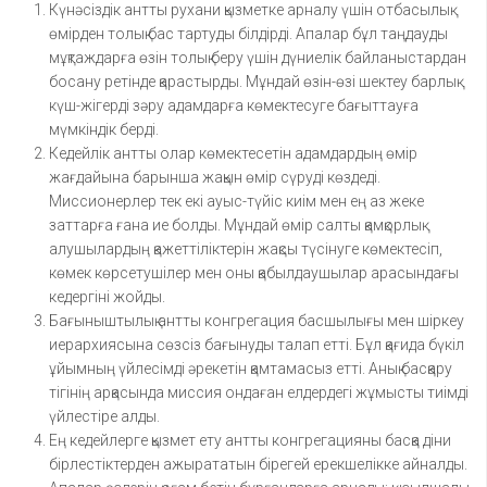
Күнәсіздік антты рухани қызметке арналу үшін отбасылық
өмірден толық бас тартуды білдірді. Апалар бұл таңдауды
мұқтаждарға өзін толық беру үшін дүниелік байланыстардан
босану ретінде қарастырды. Мұндай өзін-өзі шектеу барлық
күш-жігерді зәру адамдарға көмектесуге бағыттауға
мүмкіндік берді.
Кедейлік антты олар көмектесетін адамдардың өмір
жағдайына барынша жақын өмір сүруді көздеді.
Миссионерлер тек екі ауыс-түйіс киім мен ең аз жеке
заттарға ғана ие болды. Мұндай өмір салты қамқорлық
алушылардың қажеттіліктерін жақсы түсінуге көмектесіп,
көмек көрсетушілер мен оны қабылдаушылар арасындағы
кедергіні жойды.
Бағыныштылық антты конгрегация басшылығы мен шіркеу
иерархиясына сөзсіз бағынуды талап етті. Бұл қағида бүкіл
ұйымның үйлесімді әрекетін қамтамасыз етті. Анық басқару
тігінің арқасында миссия ондаған елдердегі жұмысты тиімді
үйлестіре алды.
Ең кедейлерге қызмет ету антты конгрегацияны басқа діни
бірлестіктерден ажырататын бірегей ерекшелікке айналды.