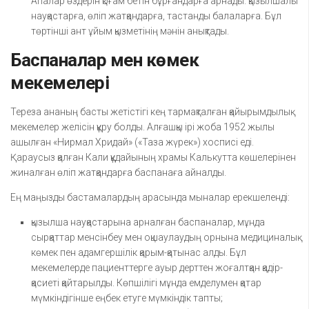
Апалар өздерін қоғам бетін бұрғандарға арнады: қызылшалы
науқастарға, өліп жатқандарға, тастанды балаларға. Бұл
төртінші ант ұйым қызметінің мәнін анықтады.
Баспаналар мен көмек
мекемелері
Тереза ананың басты жетістігі кең тармақталған қайырымдылық
мекемелер желісін құру болды. Алғашқы ірі жоба 1952 жылы
ашылған «Нирмал Хридай» («Таза жүрек») хосписі еді.
Қараусыз қалған Кали құдайының храмы Калькутта көшелерінен
жиналған өліп жатқандарға баспанаға айналды.
Ең маңызды бастамалардың арасында мыналар ерекшеленді:
қызылша науқастарына арналған баспаналар, мұнда
сырқаттар менсінбеу мен оқшаулаудың орнына медициналық
көмек пен адамгершілік қарым-қатынас алды. Бұл
мекемелерде пациенттерге ауыр дерттен жоғалтқан қадір-
қасиеті қайтарылды. Көпшілігі мұнда емделумен қатар
мүмкіндігінше еңбек етуге мүмкіндік тапты;