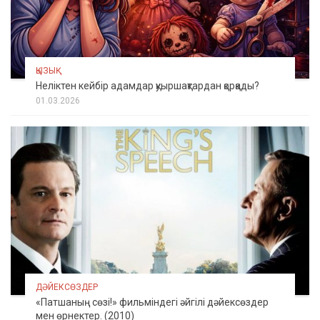
ҚЫЗЫҚ
Неліктен кейбір адамдар қуыршақтардан қорқады?
01.03.2026
ДӘЙЕКСӨЗДЕР
«Патшаның сөзі!» фильміндегі әйгілі дәйексөздер
мен өрнектер. (2010)