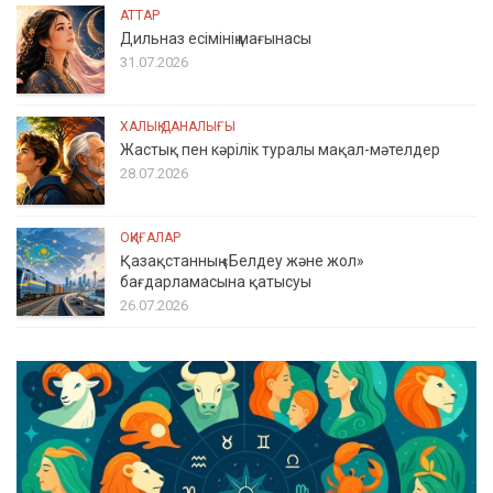
АТТАР
Дильназ есімінің мағынасы
31.07.2026
ХАЛЫҚ ДАНАЛЫҒЫ
Жастық пен кәрілік туралы мақал-мәтелдер
28.07.2026
ОҚИҒАЛАР
Қазақстанның «Белдеу және жол»
бағдарламасына қатысуы
26.07.2026