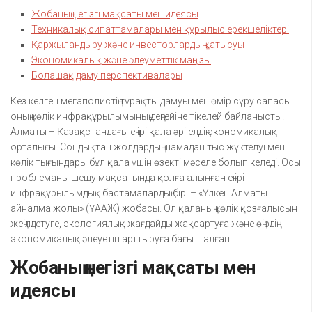
Жобаның негізгі мақсаты мен идеясы
Техникалық сипаттамалары мен құрылыс ерекшеліктері
Қаржыландыру және инвесторлардың қатысуы
Экономикалық және әлеуметтік маңызы
Болашақ даму перспективалары
Кез келген мегаполистің тұрақты дамуы мен өмір сүру сапасы
оның көлік инфрақұрылымының деңгейіне тікелей байланысты.
Алматы – Қазақстандағы ең ірі қала әрі елдің экономикалық
орталығы. Сондықтан жолдардың шамадан тыс жүктелуі мен
көлік тығындары бұл қала үшін өзекті мәселе болып келеді. Осы
проблеманы шешу мақсатында қолға алынған ең ірі
инфрақұрылымдық бастамалардың бірі – «Үлкен Алматы
айналма жолы» (ҮААЖ) жобасы. Ол қаланың көлік қозғалысын
жеңілдетуге, экологиялық жағдайды жақсартуға және өңірдің
экономикалық әлеуетін арттыруға бағытталған.
Жобаның негізгі мақсаты мен
идеясы