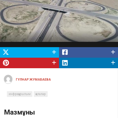
ГУЛНАР ЖУМАБАЕВА
инфрақұрылым
қалалар
Мазмұны