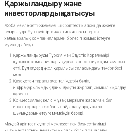
Қаржыландыру және
инвесторлардың қатысуы
Жоба мемлекеттік-жекеменшік әріптестік аясында жүзеге
асырылуда. Бұл тәсіл ірі инвестицияларды тартып,
халықаралық компаниялармен бірлесіп жұмыс істеуге
мүмкіндік берді.
Қаржыландыруды Түркия мен Оңтүстік Кореяның ірі
құрылыс компаниялары құрған консорциум қамтамасыз
етті. Бұл елдердің жол құрылысы саласындағы тәжірибесі
мол.
Қазақстан тарапы жер телімдерін бөліп,
инфрақұрылымдық дайындықты жүргізіп, әкімшілік қолдау
көрсетті.
Концессиялық келісім ұзақ мерзімге жасалған, бұл
инвесторларға жобаны пайдалану арқылы өз
шығындарын өтеуге мүмкіндік береді.
Мұндай әріптестік үлгісі мемлекет пен бизнестің тиімді
ынтымақтастығының нақты мысалы болып саналады.