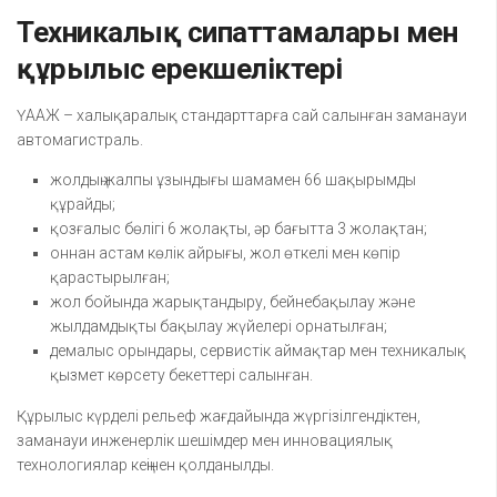
Техникалық сипаттамалары мен
құрылыс ерекшеліктері
ҮААЖ – халықаралық стандарттарға сай салынған заманауи
автомагистраль.
жолдың жалпы ұзындығы шамамен 66 шақырымды
құрайды;
қозғалыс бөлігі 6 жолақты, әр бағытта 3 жолақтан;
оннан астам көлік айрығы, жол өткелі мен көпір
қарастырылған;
жол бойында жарықтандыру, бейнебақылау және
жылдамдықты бақылау жүйелері орнатылған;
демалыс орындары, сервистік аймақтар мен техникалық
қызмет көрсету бекеттері салынған.
Құрылыс күрделі рельеф жағдайында жүргізілгендіктен,
заманауи инженерлік шешімдер мен инновациялық
технологиялар кеңінен қолданылды.