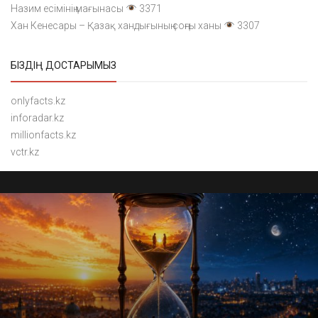
Назим есімінің мағынасы
3371
Хан Кенесары – Қазақ хандығының соңғы ханы
3307
БІЗДІҢ ДОСТАРЫМЫЗ
onlyfacts.kz
inforadar.kz
millionfacts.kz
vctr.kz