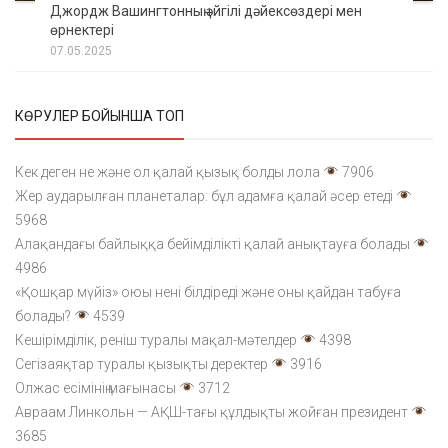
Джордж Вашингтонның әйгілі дәйексөздері мен
өрнектері
07.05.2025
КӨРУЛЕР БОЙЫНША ТОП
Кек деген не және ол қалай қызық болды лола
7906
Жер аударылған планеталар: бұл адамға қалай әсер етеді
5968
Алақандағы байлыққа бейімділікті қалай анықтауға болады
4986
«Қошқар мүйіз» оюы нені білдіреді және оны қайдан табуға
болады?
4539
Кешірімділік, реніш туралы мақал-мәтелдер
4398
Сегізаяқтар туралы қызықты деректер
3916
Олжас есімінің мағынасы
3712
Авраам Линкольн — АҚШ-тағы құлдықты жойған президент
3685