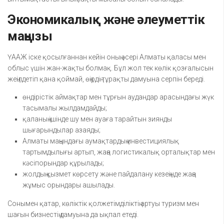
Экономикалық және әлеуметтік
маңызы
ҮААЖ іске қосылғаннан кейін оның әсері Алматы қаласы мен
облыс үшін жан-жақты болмақ. Бұл жол тек көлік қозғалысын
жеңілдетіп қана қоймай, өңірдің тұрақты дамуына серпін береді.
өндірістік аймақтар мен тұрғын аудандар арасындағы жүк
тасымалы жылдамдайды;
қаланың ішінде шу мен ауаға тарайтын зиянды
шығарындылар азаяды;
Алматы маңындағы аумақтардың инвестициялық
тартымдылығы артып, жаңа логистикалық орталықтар мен
кәсіпорындар құрылады;
жолдың қызмет көрсету және пайдалану кезеңінде жаңа
жұмыс орындары ашылады.
Сонымен қатар, көліктік қолжетімділіктің артуы туризм мен
шағын бизнестің дамуына да ықпал етеді.