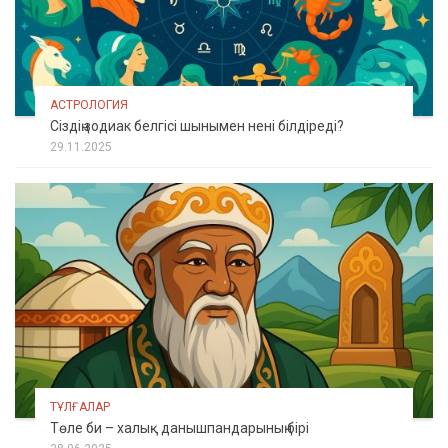
АСТРОЛОГИЯ
Сіздің зодиак белгісі шынымен нені білдіреді?
29.11.2025
ТҰЛҒАЛАР
Төле би – халық данышпандарының бірі