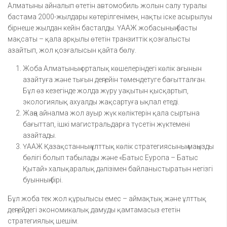
Алматыны айналып өтетін автомобиль жолын салу туралы
бастама 2000-жылдары көтерілгенімен, нақты іске асырылуы
бірнеше жылдан кейін басталды. ҮААЖ жобасының басты
мақсаты – қала арқылы өтетін транзиттік қозғалысты
азайтып, жол қозғалысын қайта бөлу.
Жоба Алматының орталық көшелеріндегі көлік ағынын
азайтуға және тығын деңгейін төмендетуге бағытталған.
Бұл өз кезегінде жолда жүру уақытын қысқартып,
экологиялық ахуалды жақсартуға ықпал етеді.
Жаңа айналма жол ауыр жүк көліктерін қала сыртына
бағыттап, ішкі магистральдарға түсетін жүктемені
азайтады.
ҮААЖ Қазақстанның ұлттық көлік стратегиясының маңызды
бөлігі болып табылады және «Батыс Еуропа – Батыс
Қытай» халықаралық дәлізімен байланыстыратын негізгі
буынның бірі.
Бұл жоба тек жол құрылысы емес – аймақтық және ұлттық
деңгейдегі экономикалық дамуды қамтамасыз ететін
стратегиялық шешім.