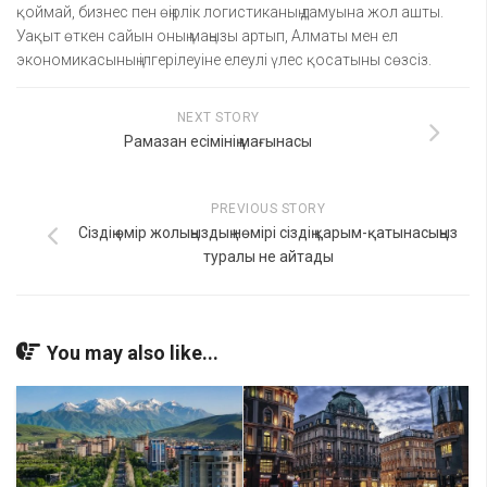
қоймай, бизнес пен өңірлік логистиканың дамуына жол ашты.
Уақыт өткен сайын оның маңызы артып, Алматы мен ел
экономикасының ілгерілеуіне елеулі үлес қосатыны сөзсіз.
NEXT STORY
Рамазан есімінің мағынасы
PREVIOUS STORY
Сіздің өмір жолыңыздың нөмірі сіздің қарым-қатынасыңыз
туралы не айтады
You may also like...