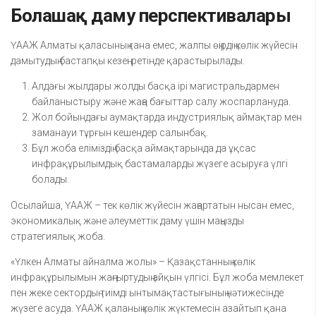
Болашақ даму перспективалары
ҮААЖ Алматы қаласының ғана емес, жалпы өңірдің көлік жүйесін
дамытудың бастапқы кезеңі ретінде қарастырылады.
Алдағы жылдары жолды басқа ірі магистральдармен
байланыстыру және жаңа бағыттар салу жоспарлануда.
Жол бойындағы аумақтарда индустриялық аймақтар мен
заманауи тұрғын кешендер салынбақ.
Бұл жоба еліміздің басқа аймақтарында да ұқсас
инфрақұрылымдық бастамаларды жүзеге асыруға үлгі
болады.
Осылайша, ҮААЖ – тек көлік жүйесін жаңартатын нысан емес,
экономикалық және әлеуметтік даму үшін маңызды
стратегиялық жоба.
«Үлкен Алматы айналма жолы» – Қазақстанның көлік
инфрақұрылымын жаңғыртудың айқын үлгісі. Бұл жоба мемлекет
пен жеке сектордың тиімді ынтымақтастығының нәтижесінде
жүзеге асуда. ҮААЖ қаланың көлік жүктемесін азайтып қана