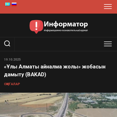
Skip
to
content
19.10.2025
«Ұлы Алматы айналма жолы» жобасын
дамыту (BAKAD)
ОҚИҒАЛАР