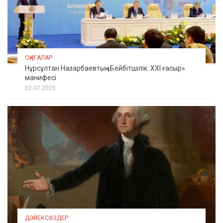
ОҚИҒАЛАР
Нұрсұлтан Назарбаевтың «Бейбітшілік. XXI ғасыр»
манифесі
02.07.2025
ДӘЙЕКСӨЗДЕР