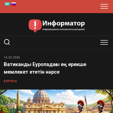
Skip
to
content
14.02.2026
Ватиканды Еуропадағы ең ерекше
мемлекет ететін нәрсе
ЕУРОПА