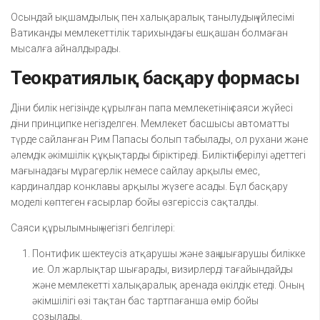
Осындай ықшамдылық пен халықаралық танылудың үйлесімі
Ватиканды мемлекеттілік тарихындағы ешқашан болмаған
мысалға айналдырады.
Теократиялық басқару формасы
Діни билік негізінде құрылған папа мемлекетінің саяси жүйесі
діни принципке негізделген. Мемлекет басшысы автоматты
түрде сайланған Рим Папасы болып табылады, ол рухани және
әлемдік әкімшілік құқықтарды біріктіреді. Биліктің берілуі әдеттегі
мағынадағы мұрагерлік немесе сайлау арқылы емес,
кардиналдар конклавы арқылы жүзеге асады. Бұл басқару
моделі көптеген ғасырлар бойы өзгеріссіз сақталды.
Саяси құрылымның негізгі белгілері:
Понтифик шектеусіз атқарушы және заң шығарушы билікке
ие. Ол жарлықтар шығарады, визирлерді тағайындайды
және мемлекетті халықаралық аренада өкілдік етеді. Оның
әкімшілігі өзі тақтан бас тартпағанша өмір бойы
созылады.