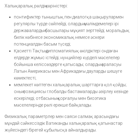
Халықаралық рөлдің көріністері:
понтификтер тыныштық пен диалогқа шақырулармен
регулярлы түрде сөйлейді; олардың мәлімдемелері ірі
державалардың басшылары мұқият зерттейді; моральдық
билік көбінесе экономикалық немесе әскери
потенциалдан басым түседі;
Қасиетті Тақтың дипломатиялық өкілдіктері ондаған
елдерде жұмыс істейді; нунцийлер күрделі мәселелер
бойынша келіссөздерге қатысады; олардың араласуы
Латын Америкасы мен Африкадағы дауларды шешуге
көмектесті;
мемлекет көптеген халықаралық шарттарға қол қойды;
оның позициясы глобалды бастамаларды әзірлеу кезінде
ескеріледі; отбасының қорғалуы мен биоэтика
мәселелерінде рөлі ерекше байқалады.
Физикалық параметрлер мен саяси салмақ арасындағы
мұндай сәйкессіздік Ватиканды халықаралық қатынастар
жүйесіндегі бірегей құбылысқа айналдырады.