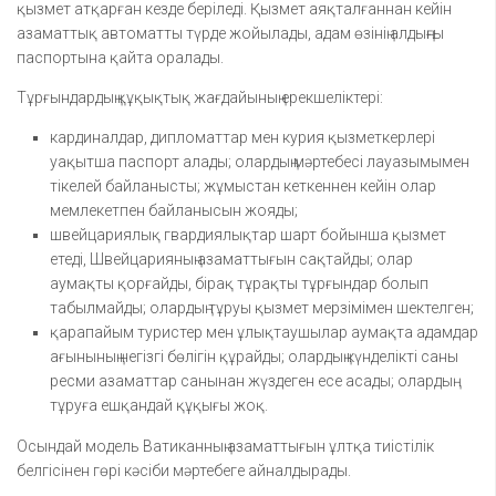
қызмет атқарған кезде беріледі. Қызмет аяқталғаннан кейін
азаматтық автоматты түрде жойылады, адам өзінің алдыңғы
паспортына қайта оралады.
Тұрғындардың құқықтық жағдайының ерекшеліктері:
кардиналдар, дипломаттар мен курия қызметкерлері
уақытша паспорт алады; олардың мәртебесі лауазымымен
тікелей байланысты; жұмыстан кеткеннен кейін олар
мемлекетпен байланысын жояды;
швейцариялық гвардиялықтар шарт бойынша қызмет
етеді, Швейцарияның азаматтығын сақтайды; олар
аумақты қорғайды, бірақ тұрақты тұрғындар болып
табылмайды; олардың тұруы қызмет мерзімімен шектелген;
қарапайым туристер мен ұлықтаушылар аумақта адамдар
ағынының негізгі бөлігін құрайды; олардың күнделікті саны
ресми азаматтар санынан жүздеген есе асады; олардың
тұруға ешқандай құқығы жоқ.
Осындай модель Ватиканның азаматтығын ұлтқа тиістілік
белгісінен гөрі кәсіби мәртебеге айналдырады.