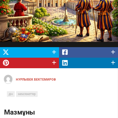
НУРЛЫБЕК БЕКТЕМИРОВ
дін
мемлекеттер
Мазмұны