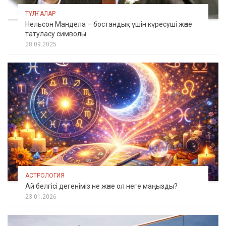
ТҰЛҒАЛАР
Нельсон Мандела – бостандық үшін күресуші және
татуласу символы
28.09.2025
АСТРОЛОГИЯ
Ай белгісі дегеніміз не және ол неге маңызды?
23.01.2026