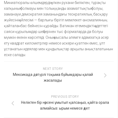
Миниатюралы өлшемдердің үлкен рухани билікпен, тұрақты
халқының болмауы мен толыққанды азаматтықтың болуы,
заманауи демократия заманындағы теократиялық басқару
жүйесінің үйлесімі — барлығы бірігіп мемлекет-аномалияның
қайталанбас бейнесін құрайды. Ватикан егемендіктің әдеттегі
саяси құрылымдар шеңберінен тыс формаларда да болуы
мүмкін екенін көрсетеді. Оның мысалы әлемге адамзатқа әсер
ету квадрат километрлер немесе әскери қуатпен емес, ұлт
ұстанатын идеялар мен құндылықтар арқылы анықталатынын
еске салады.
NEXT STORY
Мексикада дәстүрлі тоқыма бұйымдары қалай
жасалады
PREVIOUS STORY
Неліктен бір нәрсені ұмытып қалсаңыз, қайта орала
алмайсыз: ырым немесе әдет