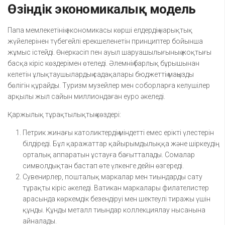
Өзіндік экономикалық модель
Папа мемлекетінің экономикасы көрші елдердің нарықтық
жүйелерінен түбегейлі ерекшеленетін принциптер бойынша
жұмыс істейді. Өнеркәсіп пен ауыл шаруашылығының жоқтығы
басқа кіріс көздерімен өтеледі. Әлемнің барлық бұрышынан
келетін ұлықтаушылардың садақалары бюджеттің маңызды
бөлігін құрайды. Туризм музейлер мен соборларға келушілер
арқылы жыл сайын миллиондаған еуро әкеледі.
Қаржылық тұрақтылықтың көздері:
Петрик жинағы католиктердің міндетті емес ерікті үлестерін
білдіреді. Бұл қаражаттар қайырымдылыққа және шіркеудің
орталық аппаратын ұстауға бағытталады. Сомалар
символдықтан бастап өте үлкенге дейін өзгереді.
Сувенирлер, пошталық маркалар мен тиындарды сату
тұрақты кіріс әкеледі. Ватикан маркалары филателистер
арасында көркемдік безендіруі мен шектеулі тиражы үшін
құнды. Құнды металл тиындар коллекциялау нысанына
айналады.