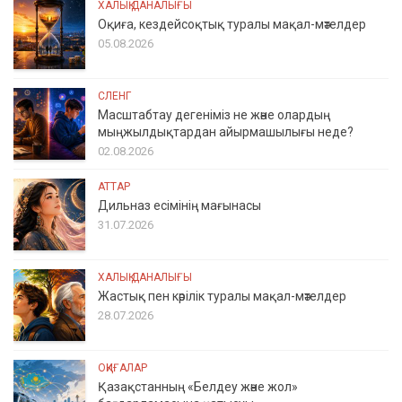
ХАЛЫҚ ДАНАЛЫҒЫ
Оқиға, кездейсоқтық туралы мақал-мәтелдер
05.08.2026
СЛЕНГ
Масштабтау дегеніміз не және олардың
мыңжылдықтардан айырмашылығы неде?
02.08.2026
АТТАР
Дильназ есімінің мағынасы
31.07.2026
ХАЛЫҚ ДАНАЛЫҒЫ
Жастық пен кәрілік туралы мақал-мәтелдер
28.07.2026
ОҚИҒАЛАР
Қазақстанның «Белдеу және жол»