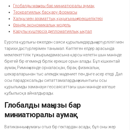
Глобалды маңызы бар миниатюралы аумақ
Теократиялық басқару формасы
Халқы мен азаматтық құқығының ерекшеліктері
Өзіндік экономикалық модель
Қарулы күштерсіз дипломатиялық ықпал
Еуропа құрлығы ежелден саяси құрылымдардың әртүрлілігі мен
тарихи дәстүрлерімен танымал. Көптеген елдер арасында
мемлекеттілік тұжырымдамасына қарсы келетін шын мәнінде
бірегей бір егеменді бірлік ерекше орын алады. Бұл кішкентай
аумақ Римнің өзінде орналасқан, бірақ физикалық
шекараларынан тыс әлемдік мәдениет пен дінге әсер етеді. Дәл
осы парадоксальды сипаттамалардың жиынтығы осы
құрылымды заманауи геосаясаттағы шын мәнінде өзгеше
құбылысқа айналдырады.
Глобалды маңызы бар
миниатюралы аумақ
Ватиканның аумағы отыз бір гектардан асады, бұл оны жер