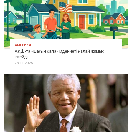
АМЕРИКА
АҚШ-та «шағын қала» мәдениеті қалай жұмыс
істейді
28.11.2025