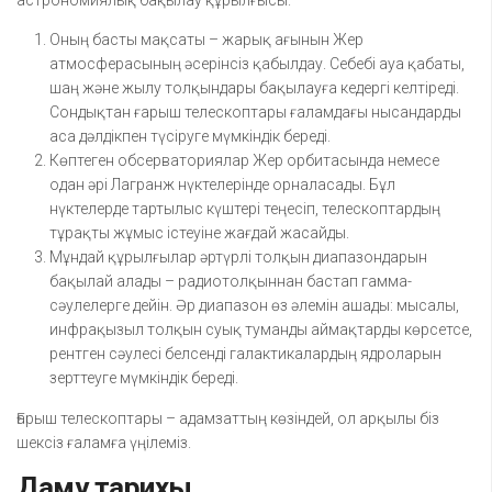
астрономиялық бақылау құрылғысы.
Оның басты мақсаты – жарық ағынын Жер
атмосферасының әсерінсіз қабылдау. Себебі ауа қабаты,
шаң және жылу толқындары бақылауға кедергі келтіреді.
Сондықтан ғарыш телескоптары ғаламдағы нысандарды
аса дәлдікпен түсіруге мүмкіндік береді.
Көптеген обсерваториялар Жер орбитасында немесе
одан әрі Лагранж нүктелерінде орналасады. Бұл
нүктелерде тартылыс күштері теңесіп, телескоптардың
тұрақты жұмыс істеуіне жағдай жасайды.
Мұндай құрылғылар әртүрлі толқын диапазондарын
бақылай алады – радиотолқыннан бастап гамма-
сәулелерге дейін. Әр диапазон өз әлемін ашады: мысалы,
инфрақызыл толқын суық туманды аймақтарды көрсетсе,
рентген сәулесі белсенді галактикалардың ядроларын
зерттеуге мүмкіндік береді.
Ғарыш телескоптары – адамзаттың көзіндей, ол арқылы біз
шексіз ғаламға үңілеміз.
Даму тарихы