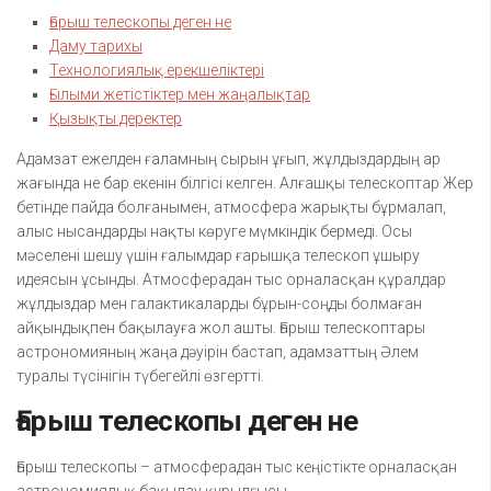
Ғарыш телескопы деген не
Даму тарихы
Технологиялық ерекшеліктері
Ғылыми жетістіктер мен жаңалықтар
Қызықты деректер
Адамзат ежелден ғаламның сырын ұғып, жұлдыздардың ар
жағында не бар екенін білгісі келген. Алғашқы телескоптар Жер
бетінде пайда болғанымен, атмосфера жарықты бұрмалап,
алыс нысандарды нақты көруге мүмкіндік бермеді. Осы
мәселені шешу үшін ғалымдар ғарышқа телескоп ұшыру
идеясын ұсынды. Атмосферадан тыс орналасқан құралдар
жұлдыздар мен галактикаларды бұрын-соңды болмаған
айқындықпен бақылауға жол ашты. Ғарыш телескоптары
астрономияның жаңа дәуірін бастап, адамзаттың Әлем
туралы түсінігін түбегейлі өзгертті.
Ғарыш телескопы деген не
Ғарыш телескопы – атмосферадан тыс кеңістікте орналасқан