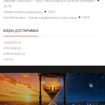
Авраам Линкольн — АҚШ-тағы құлдықты жойған президент
3678
Назим есімінің мағынасы
3369
Хан Кенесары – Қазақ хандығының соңғы ханы
3304
БІЗДІҢ ДОСТАРЫМЫЗ
onlyfacts.kz
inforadar.kz
millionfacts.kz
vctr.kz