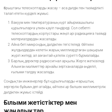
Ғарыштағы телескоптарды жасау – аса дәлдік пен төзімділікті
талап ететін күрделі жұмыс.
Вакуум мен температураның күрт айырмашылығы
құрылғыларға үлкен қауіп төндіреді. Сол себепті
телескоптардың корпустары жеңіл әрі радиацияға төзімді
материалдардан жасалады.
Айна беті микрондық дәлдікпен тегістеледі. Өйткені
жұлдыздардан келетін жарық миллиардтаған шақырым
жүріп жетеді, ал азғантай қателік суретті бұрмалайды.
Барлық деректер радиосигнал арқылы Жерге жеткізіледі.
Алынған мәліметтер арнайы зертханаларда өңделіп,
ғылыми талдау жасалады.
Сондықтан инженерлер бұл құрылғыларды «ғарыштық
зергерлік бұйым» деп атайды, өйткені әр бөлшек миллиметрлік
дәлдікпен жұмыс істейді.
Ғылыми жетістіктер мен
жаңалықтар