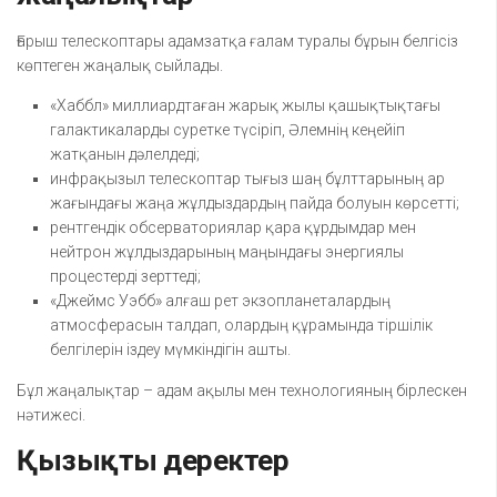
Ғарыш телескоптары адамзатқа ғалам туралы бұрын белгісіз
көптеген жаңалық сыйлады.
«Хаббл» миллиардтаған жарық жылы қашықтықтағы
галактикаларды суретке түсіріп, Әлемнің кеңейіп
жатқанын дәлелдеді;
инфрақызыл телескоптар тығыз шаң бұлттарының ар
жағындағы жаңа жұлдыздардың пайда болуын көрсетті;
рентгендік обсерваториялар қара құрдымдар мен
нейтрон жұлдыздарының маңындағы энергиялы
процестерді зерттеді;
«Джеймс Уэбб» алғаш рет экзопланеталардың
атмосферасын талдап, олардың құрамында тіршілік
белгілерін іздеу мүмкіндігін ашты.
Бұл жаңалықтар – адам ақылы мен технологияның бірлескен
нәтижесі.
Қызықты деректер