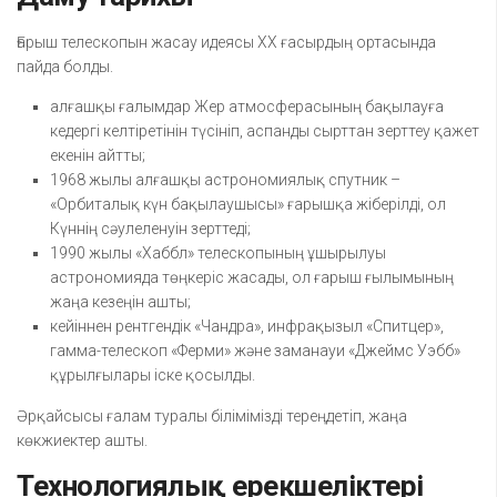
Ғарыш телескопын жасау идеясы ХХ ғасырдың ортасында
пайда болды.
алғашқы ғалымдар Жер атмосферасының бақылауға
кедергі келтіретінін түсініп, аспанды сырттан зерттеу қажет
екенін айтты;
1968 жылы алғашқы астрономиялық спутник –
«Орбиталық күн бақылаушысы» ғарышқа жіберілді, ол
Күннің сәулеленуін зерттеді;
1990 жылы «Хаббл» телескопының ұшырылуы
астрономияда төңкеріс жасады, ол ғарыш ғылымының
жаңа кезеңін ашты;
кейіннен рентгендік «Чандра», инфрақызыл «Спитцер»,
гамма-телескоп «Ферми» және заманауи «Джеймс Уэбб»
құрылғылары іске қосылды.
Әрқайсысы ғалам туралы білімімізді тереңдетіп, жаңа
көкжиектер ашты.
Технологиялық ерекшеліктері