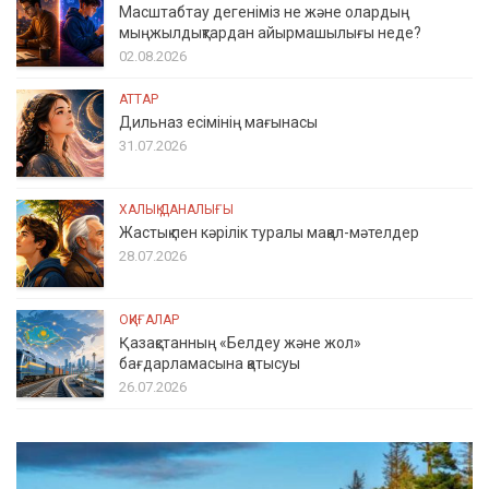
Масштабтау дегеніміз не және олардың
мыңжылдықтардан айырмашылығы неде?
02.08.2026
АТТАР
Дильназ есімінің мағынасы
31.07.2026
ХАЛЫҚ ДАНАЛЫҒЫ
Жастық пен кәрілік туралы мақал-мәтелдер
28.07.2026
ОҚИҒАЛАР
Қазақстанның «Белдеу және жол»
бағдарламасына қатысуы
26.07.2026