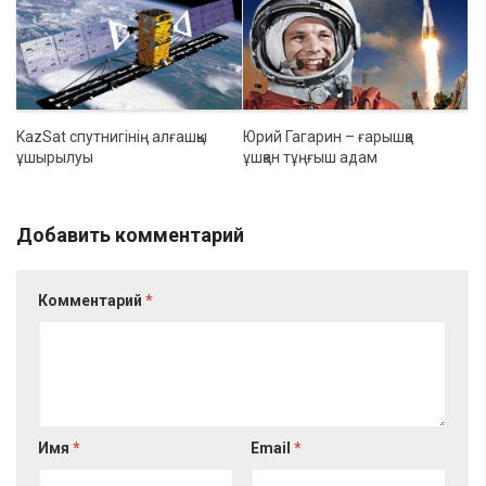
KazSat спутнигінің алғашқы
Юрий Гагарин – ғарышқа
ұшырылуы
ұшқан тұңғыш адам
Добавить комментарий
Комментарий
*
Имя
*
Email
*