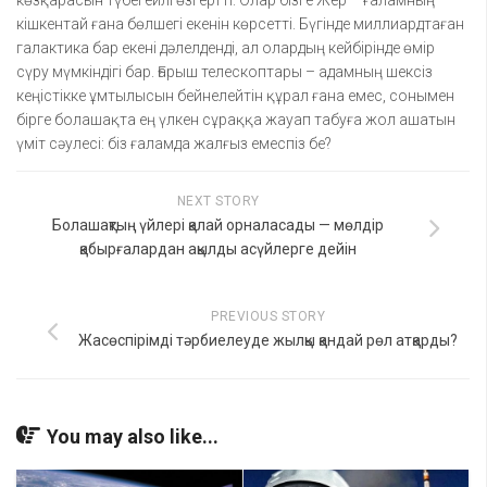
көзқарасын түбегейлі өзгертті. Олар бізге Жер – ғаламның
кішкентай ғана бөлшегі екенін көрсетті. Бүгінде миллиардтаған
галактика бар екені дәлелденді, ал олардың кейбірінде өмір
сүру мүмкіндігі бар. Ғарыш телескоптары – адамның шексіз
кеңістікке ұмтылысын бейнелейтін құрал ғана емес, сонымен
бірге болашақта ең үлкен сұраққа жауап табуға жол ашатын
үміт сәулесі: біз ғаламда жалғыз емеспіз бе?
NEXT STORY
Болашақтың үйлері қалай орналасады — мөлдір
қабырғалардан ақылды асүйлерге дейін
PREVIOUS STORY
Жасөспірімді тәрбиелеуде жылқы қандай рөл атқарды?
You may also like...