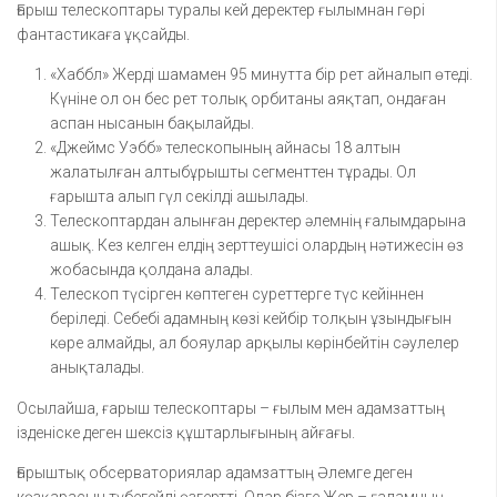
Ғарыш телескоптары туралы кей деректер ғылымнан гөрі
фантастикаға ұқсайды.
«Хаббл» Жерді шамамен 95 минутта бір рет айналып өтеді.
Күніне ол он бес рет толық орбитаны аяқтап, ондаған
аспан нысанын бақылайды.
«Джеймс Уэбб» телескопының айнасы 18 алтын
жалатылған алтыбұрышты сегменттен тұрады. Ол
ғарышта алып гүл секілді ашылады.
Телескоптардан алынған деректер әлемнің ғалымдарына
ашық. Кез келген елдің зерттеушісі олардың нәтижесін өз
жобасында қолдана алады.
Телескоп түсірген көптеген суреттерге түс кейіннен
беріледі. Себебі адамның көзі кейбір толқын ұзындығын
көре алмайды, ал бояулар арқылы көрінбейтін сәулелер
анықталады.
Осылайша, ғарыш телескоптары – ғылым мен адамзаттың
ізденіске деген шексіз құштарлығының айғағы.
Ғарыштық обсерваториялар адамзаттың Әлемге деген