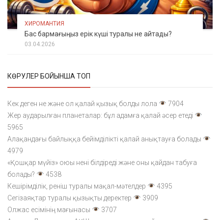
ХИРОМАНТИЯ
Бас бармағыңыз ерік күші туралы не айтады?
03.04.2026
КӨРУЛЕР БОЙЫНША ТОП
Кек деген не және ол қалай қызық болды лола
7904
Жер аударылған планеталар: бұл адамға қалай әсер етеді
5965
Алақандағы байлыққа бейімділікті қалай анықтауға болады
4979
«Қошқар мүйіз» оюы нені білдіреді және оны қайдан табуға
болады?
4538
Кешірімділік, реніш туралы мақал-мәтелдер
4395
Сегізаяқтар туралы қызықты деректер
3909
Олжас есімінің мағынасы
3707