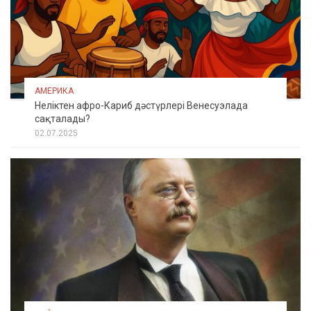
АМЕРИКА
Неліктен афро-Кариб дәстүрлері Венесуэлада
сақталады?
02.07.2025