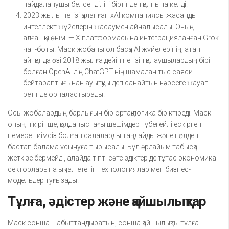
пайдаланушы белсенділігі біртіндеп қалпына келді.
2023 жылы негізі қаланған xAI компаниясы жасанды
интеллект жүйелерін жасаумен айналысады. Оның
алғашқы өнімі — X платформасына интеграцияланған Grok
чат-боты. Маск жобаны ол басқа AI жүйелерінің, атап
айтқанда өзі 2018 жылға дейін негізін қалаушылардың бірі
болған OpenAI-дің ChatGPT-нің шамадан тыс саяси
бейтараптығынан ауытқуы деп санайтын нәрсеге жауап
ретінде орналастырады.
Осы жобалардың барлығын бір ортақ логика біріктіреді: Маск
оның пікірінше, қолданыстағы шешімдер түбегейлі ескірген
немесе тиімсіз болған салаларды таңдайды және нөлден
бастап балама ұсынуға тырысады. Бұл әрдайым табысқа
жеткізе бермейді, алайда тіпті сәтсіздіктер де тұтас экономика
секторларына ықпал ететін технологиялар мен бизнес-
модельдер туғызады.
Тұлға, әдістер және қайшылықтар
Маск сонша шабыттандыратын, сонша қайшылықты тұлға.