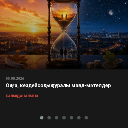
05.08.2026
Оқиға, кездейсоқтық туралы мақал-мәтелдер
ХАЛЫҚ ДАНАЛЫҒЫ