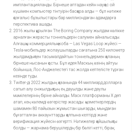
имплантацияланды. Бірнеше аптадан кейін науқас ой
күшімен компьютер тінтуірін басқара алды — бұл нәтиже
қозғалыс бұзылыстары бар миллиондаған адамдарға
перспектива ашады.
2016 жылы құрылған The Boring Company жылдам көлікке
арналған жерасты тоннельдерін салумен айналысады.
Алғашқы коммерциялық жоба — Las Vegas Loop жүйесі —
Tesla-мобильдер жолаушыларды сағатына 250 километр
жылдамдықпен тасымалдайтын тоннельдермен қаланың
бірнеше нысанын қосты. Бұл идея Маскың өзінің айтуы
бойынша, Лос-Анджелестегі тас жолда кептелісте тұрған
кезінде туды.
Twitter-ді 2022 жылдың қазанында 44 миллиард долларға
сатып алу онжылдықтың ең дауылды және даулы
мәмілелерінің біріне айналды. Маск платформаны X деп
атап, кең көлемді өзгерістер жасады: қызметкерлердің
шамамен 80 пайызын жұмыстан шығарды, мыңдаған
бұғатталған аккаунттарды қалпына келтірді және
верификация жүйесін өзгертті. Нәтижелер қайшылықты
болды — жарнама берушілердің бір бөлігі кетті, бірақ