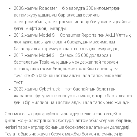
2008 жылғы Roadster — бір зарядта 300 километрден
астам жүру қашықтығы бар алғашқы сериялы
электромобиль, электрлі машиналар баяу және ыңғайсыз
деген мифті жоққа шығарды;
2012 жылғы Model S — Consumer Reports пен АҚШ Ұлттық
жол қозғалысы қауіпсіздігін басқарудан максималды
бағалар алған премиум класты толық өлшемді седан;
2017 жылғы Model 3 — бағасы 35 000 доллардан
басталатын Tesla-ның шынымен де жаппай тараған
алғашқы электромобилі; анонстан кейінгі алғашқы екі
тәулікте 325 000-нан астам алдын ала тапсырыс келіп
түсті;
2023 жылғы Cybertruck — тот баспайтын болаттан
жасалған футуристік корпусты пикап, өндіріс басталғанға
дейін бір миллионнан астам алдын ала тапсырыс жинады.
Осы модельдердің әрқайсысы өнімдер желісін ғана кеңейтіп
қойған жоқ — электрлі көлік дәстүрлі автомобильдермен барлық
негізгі параметрлер бойынша бәсекелесе алатынын дәлелдеді.
Tesla табысына жауап беруге мәжбүр болған әлемнің ең ірі