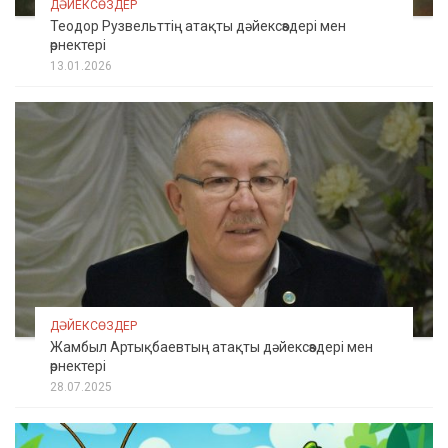
ДӘЙЕКСӨЗДЕР
Теодор Рузвельттің атақты дәйексөздері мен
өрнектері
13.01.2026
ДӘЙЕКСӨЗДЕР
Жамбыл Артықбаевтың атақты дәйексөздері мен
өрнектері
28.07.2025