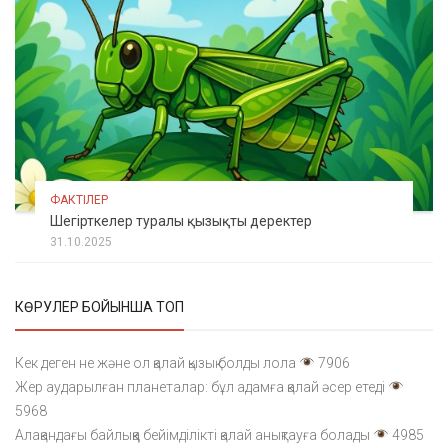
ФАКТІЛЕР
Шегірткелер туралы қызықты деректер
31.10.2025
КӨРУЛЕР БОЙЫНША ТОП
Кек деген не және ол қалай қызық болды лола
7906
Жер аударылған планеталар: бұл адамға қалай әсер етеді
5968
Алақандағы байлыққа бейімділікті қалай анықтауға болады
4985