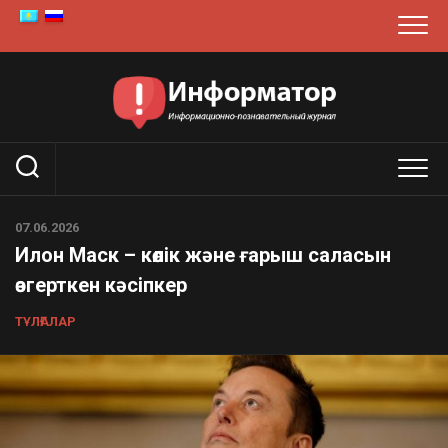
Skip
to
content
07.06.2026
Илон Маск – көлік және ғарыш саласын
өзгерткен кәсіпкер
ТҰЛҒАЛАР