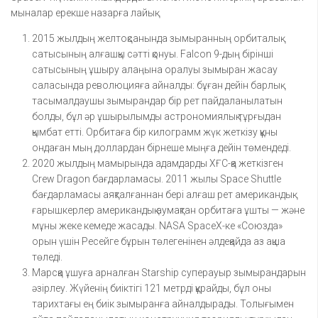
мыналар ерекше назарға лайық:
2015 жылдың желтоқсанында зымыранның орбиталық
сатысының алғашқы сәтті қонуы. Falcon 9-дың бірінші
сатысының ұшыру алаңына оралуы зымыран жасау
саласында революцияға айналды: бұған дейін барлық
тасымалдаушы зымырандар бір рет пайдаланылатын
болды, бұл әр ұшырылымды астрономиялық тұрғыдан
қымбат етті. Орбитаға бір килограмм жүк жеткізу құны
ондаған мың доллардан бірнеше мыңға дейін төмендеді.
2020 жылдың мамырында адамдарды ХҒС-қа жеткізген
Crew Dragon бағдарламасы. 2011 жылы Space Shuttle
бағдарламасы аяқталғаннан бері алғаш рет американдық
ғарышкерлер американдық аумақтан орбитаға ұшты — және
мұны жеке кемеде жасады. NASA SpaceX-ке «Союзда»
орын үшін Ресейге бұрын төлегенінен әлдеқайда аз ақша
төледі.
Марсқа ұшуға арналған Starship суперауыр зымырандарын
әзірлеу. Жүйенің биіктігі 121 метрді құрайды, бұл оны
тарихтағы ең биік зымыранға айналдырады. Толығымен