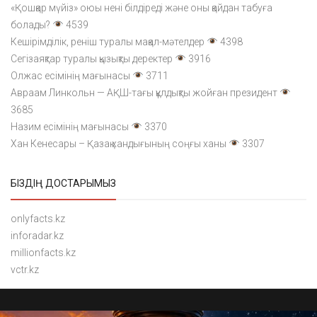
«Қошқар мүйіз» оюы нені білдіреді және оны қайдан табуға
болады?
4539
Кешірімділік, реніш туралы мақал-мәтелдер
4398
Сегізаяқтар туралы қызықты деректер
3916
Олжас есімінің мағынасы
3711
Авраам Линкольн — АҚШ-тағы құлдықты жойған президент
3685
Назим есімінің мағынасы
3370
Хан Кенесары – Қазақ хандығының соңғы ханы
3307
БІЗДІҢ ДОСТАРЫМЫЗ
onlyfacts.kz
inforadar.kz
millionfacts.kz
vctr.kz