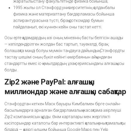
жаратылыстану факультетінде физика бойынша;
1995 жылы ол Стэнфорд университетінің қолданбалы
физика және материалтану бағдарламасы бойынша
аспирантурасына түсті, бірақ доткомдар бумын
пайдаланып, екі күннен кейін оны тастап кетті.
Осы ерте қадамдардың өзі оның мінезінің басты белгісін ашады
— кепілдендірілген жолдан бас тартып, тәуекелді, бірақ
болашақта мәнді болуы мүмкін таңдауға дайындық. Стэнфордты
тастау шешімі оның бүкіл кейінгі өмірбаянын айқындаған
стандартты емес іс-қимылдардың ұзақ сериясындағы алғашқысы
болды.
Zip2 және PayPal: алғашқы
миллиондар және алғашқы сабақтар
Стэнфордтан кеткен Маск бауыры Кимбалмен бірге онлайн-
басылымдарға арналған бағдарламалық жасақтама әзірлеуші
Zip2 компаниясын құрды. Өнім карталары мен жергілікті
кәсіпорындар каталогы бар интерактивті қалалық анықтамалықты
білдірді — қазіргі өлшем бойынша Google Maps пен Yelp