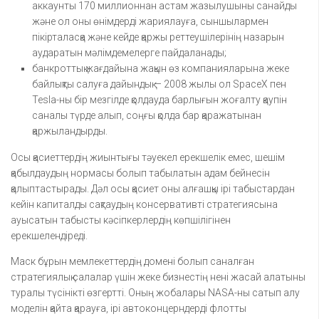
аккаунты 170 миллионнан астам жазылушыны санайды
және ол оны өнімдерді жариялауға, сыншылармен
пікірталасқа және кейде қаржы реттеушілерінің назарын
аударатын мәлімдемелерге пайдаланады;
банкроттық жағдайына жақын өз компанияларына жеке
байлықты салуға дайындық — 2008 жылы ол SpaceX пен
Tesla-ны бір мезгілде қолдауда барлығын жоғалту қаупін
саналы түрде алып, соңғы қолда бар қаражатынан
қаржыландырды.
Осы қасиеттердің жиынтығы тәуекел ерекшелік емес, шешім
қабылдаудың нормасы болып табылатын адам бейнесін
қалыптастырады. Дәл осы қасиет оны алғашқы ірі табыстардан
кейін капиталды сақтаудың консервативті стратегиясына
ауысатын табысты кәсіпкерлердің көпшілігінен
ерекшелендіреді.
Маск бұрын мемлекеттердің домені болып саналған
стратегиялық салалар үшін жеке бизнестің нені жасай алатыны
туралы түсінікті өзгертті. Оның жобалары NASA-ны сатып алу
моделін қайта қарауға, ірі автоконцерндерді флотты