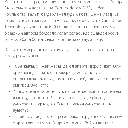
Қоршаған шындықтан құтылу кітаптар мен компьютерлер болды.
Он жасында Маск алғашқы Commodore VIC-20 дербес
компьютерін алып, бағдарламалауды өз бетінше меңгерді. Он
екі жасында ол өзі жасаған Blastar видеоойынын PC and Office
Technology журналына 500 долларға сатты — шағын сомма,
бірақ оның авторы бағдарламалау саласында ешқандай ресми
білімі жоқ бала болғандықтан ерекше назар аудартады.
Солтүстік Америкаға қоныс аударуға апарған жолының негізгі
кезеңдері мынадай:
1988 жылы, он жеті жасында, ол апартеид дәуіріндегі ЮАР
армиясындағы міндетті әскери қызметтен қашу үшін
анасының канадалық азаматтығын пайдаланып, Канадаға
эмиграцияға кетті;
Кингстондағы Королдік университетке түсіп, ол сонда екі
жыл оқыды, содан кейін Лига плюшының ең беделді
университеттерінің бірі Пенсильвания университетіне
ауысты;
Пенсильванияда ол бірден екі бакалавр дипломын алды —
Уортон бизнес мектебінде экономика бойынша және