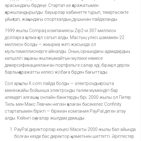
арасындағы бірдеңе. Стартап өз қаражатымен
қаржыландырылды: бауырлар кабинетте тұрып, теміртөсекте
ұйықтап, жақындағы спортзалдың душынан пайдаланды.
1999 жылы Compaq компаниясы Zip2-ні 307 миллион
долларға қолма-қол сатып алды. Мастың үлесі шамамен 22
миллион болды — жиырма жеті жасында ол
мультимиллионерге айналды. Оның орнындағы адамдардың
көпшілігі ақшаны жылжымайтын мүлікке немесе
диверсификацияланған портфельге салар еді, бірақ ол дерлік
барлық қаражатты келесі жобаға бірден бағыттады.
Сол арқылы X.com пайда болды — электрондық пошта
мекенжайы бойынша электронды төлем мүмкіндігі бар
әлемдегі алғашқы онлайн-банктердің бірі. 2000 жылы ол Питер
Тиль мен Макс Левчин негізін қалаған бәсекелес Confinity
стартапымен бірікті — біріккен компания PayPal деген атау
алды. Кейінгі оқиғалар жылдам дамыды:
PayPal директорлар кеңесі Маскты 2000 жылы бал айында
болған кезде бас директор қызметінен шеттетті. Әріптестер