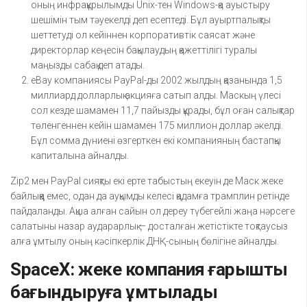
оның инфрақұрылымды Unix-тен Windows-қа ауыстыру
шешімін тым тәуекелді деп есептеді. Бұл ауыртпалықты
шеттетуді ол кейіннен корпоративтік саясат және
директорлар кеңесін бақылаудың қажеттілігі туралы
маңызды сабақ деп атады.
eBay компаниясы PayPal-ды 2002 жылдың қазанында 1,5
миллиард долларлық акцияға сатып алды. Маскың үлесі
сол кезде шамамен 11,7 пайызды құрады, бұл оған салықтар
төленгеннен кейін шамамен 175 миллион доллар әкелді.
Бұл сомма дүниені өзгерткен екі компанияның бастапқы
капиталына айналды.
Zip2 мен PayPal сияқты екі ерте табыстың екеуін де Маск жеке
байлыққа емес, одан да ауқымды келесі қадамға трамплин ретінде
пайдаланды. Ақша алған сайын ол дереу түбегейлі жаңа нәрсеге
салатыны назар аударарлық — досталған жетістікте тоқтаусыз
алға ұмтылу оның кәсіпкерлік ДНҚ-сының бөлігіне айналды.
SpaceX: жеке компания ғарышты
бағындыруға ұмтылады