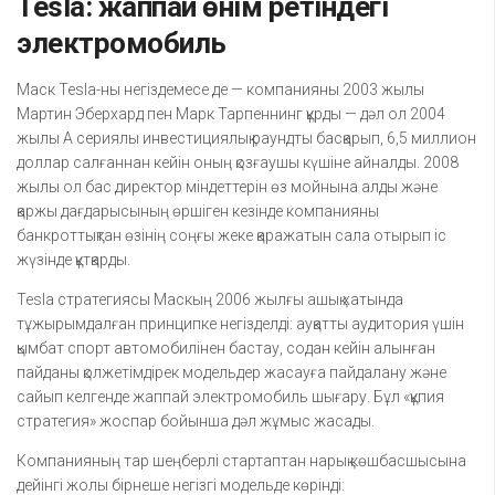
Tesla: жаппай өнім ретіндегі
электромобиль
Маск Tesla-ны негіздемесе де — компанияны 2003 жылы
Мартин Эберхард пен Марк Тарпеннинг құрды — дәл ол 2004
жылы А сериялы инвестициялық раундты басқарып, 6,5 миллион
доллар салғаннан кейін оның қозғаушы күшіне айналды. 2008
жылы ол бас директор міндеттерін өз мойнына алды және
қаржы дағдарысының өршіген кезінде компанияны
банкроттықтан өзінің соңғы жеке қаражатын сала отырып іс
жүзінде құтқарды.
Tesla стратегиясы Маскың 2006 жылғы ашық хатында
тұжырымдалған принципке негізделді: ауқатты аудитория үшін
қымбат спорт автомобилінен бастау, содан кейін алынған
пайданы қолжетімдірек модельдер жасауға пайдалану және
сайып келгенде жаппай электромобиль шығару. Бұл «құпия
стратегия» жоспар бойынша дәл жұмыс жасады.
Компанияның тар шеңберлі стартаптан нарық көшбасшысына
дейінгі жолы бірнеше негізгі модельде көрінді: