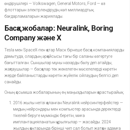
өндірушілері — Volkswagen, General Motors, Ford — өз
флоттарын электрлендірудің көп миллиардтық
бағдарламаларын жариялады.
Басқа жобалар: Neuralink, Boring
Company және X
Tesla мен SpaceX-пен қатар Маск бірнеше басқа компанияларды
дамытуда, олардың әрқайсысы тағы бір саланы өзгертуге
бағытталған. Сыншылар мұны назарды бөлу деп атайды,
жақтаушылар — басқалар тек жекелеген мәселелерді көретін
жерде байланыстарды көретін жүйелік ойлаудың белгісі деп
санайды.
Оның қосымша жобаларының ең маңыздыларын қарастырайық:
2016 жылы негізі қаланған Neuralink нейроинтерфейстер —
мидың нейрондары мен компьютер арасында деректерді
тікелей беруге мүмкіндік беретін, миға
имплантацияланатын құрылғылар — жасайды. 2024
жылдың қаңтарында бірінші чип сал болып жатқан адамға