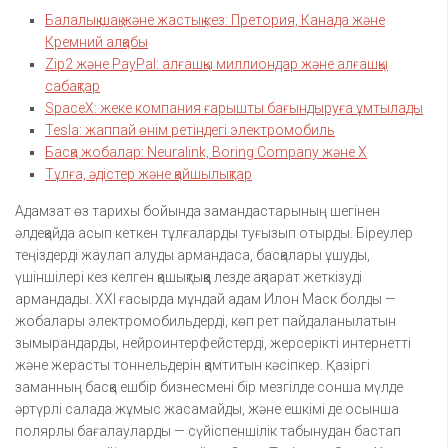
Балалық шақ және жастық кез: Претория, Канада және
Кремний алқабы
Zip2 және PayPal: алғашқы миллиондар және алғашқы
сабақтар
SpaceX: жеке компания ғарышты бағындыруға ұмтылады
Tesla: жаппай өнім ретіндегі электромобиль
Басқа жобалар: Neuralink, Boring Company және X
Тұлға, әдістер және қайшылықтар
Адамзат өз тарихы бойында замандастарының шегінен
әлдеқайда асып кеткен тұлғаларды туғызып отырды. Біреулер
теңіздерді жаулап алуды армандаса, басқалары ұшуды,
үшіншілері кез келген қашықтыққа лезде ақпарат жеткізуді
армандады. XXI ғасырда мұндай адам Илон Маск болды —
жобалары электромобильдерді, көп рет пайдаланылатын
зымырандарды, нейроинтерфейстерді, жерсерікті интернетті
және жерасты тоннельдерін қамтитын кәсіпкер. Қазіргі
заманның басқа ешбір бизнесмені бір мезгілде сонша мүлде
әртүрлі салада жұмыс жасамайды, және ешкімі де осынша
полярлы бағалауларды — сүйіспеншілік табынудан бастап