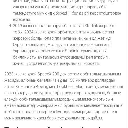
қайта пайдаланылатын конструкция теориялық тұрғыдан
ұшырылым құнын бірнеше миллион долларға дейін
төмендетуге мүмкіндік береді — бұл қазіргі көрсеткіштерден
екі есе аз.
2019 жылы орналастыруы басталған Starlink жерсерік
тобы. 2024 жылға қарай орбитада алты мыңнан астам
жерсерік болды, олар планетаның ең қиын қол жетімді
бұрыштарына кең жолақты интернет қамтамасыз етті.
Украинадағы соғыс кезінде Starlink терминалдары
байланысты қамтамасыз етуде шешуші рөл атқарып,
жүйенің стратегиялық маңыздылығын көрсетті.
2023 жылға қарай SpaceX 200-ден астам орбиталық ұшырылым
жасады, ал оның бағаланған құны 150 миллиард доллардан
асты. Компания Boeing мен Lockheed Martin сияқты мемлекеттік
агенттіктер де, дәстүрлі мердігерлер де артта қалдырып, барлық
әлемдік орбиталық ұшырылымдардың шамамен жартысын
қамтамасыз етеді. Жиырма жыл бұрын ұлы мемлекеттердің ғана
ісі болып саналған нәрсені бүгінде коммерциялық клиенттері
мен нарықтық логикасы бар жеке құрылым орындайды.