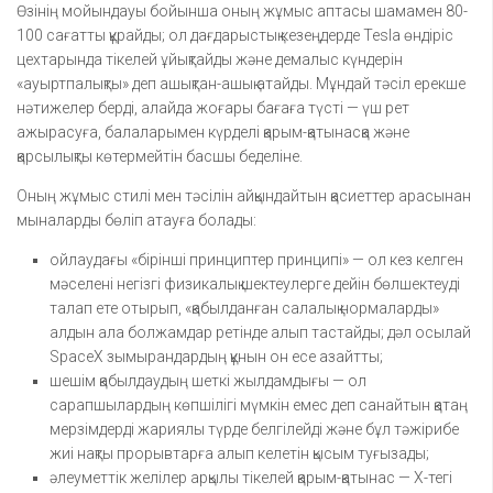
Өзінің мойындауы бойынша оның жұмыс аптасы шамамен 80-
100 сағатты құрайды; ол дағдарыстық кезеңдерде Tesla өндіріс
цехтарында тікелей ұйықтайды және демалыс күндерін
«ауыртпалықты» деп ашықтан-ашық атайды. Мұндай тәсіл ерекше
нәтижелер берді, алайда жоғары бағаға түсті — үш рет
ажырасуға, балаларымен күрделі қарым-қатынасқа және
қарсылықты көтермейтін басшы беделіне.
Оның жұмыс стилі мен тәсілін айқындайтын қасиеттер арасынан
мыналарды бөліп атауға болады:
ойлаудағы «бірінші принциптер принципі» — ол кез келген
мәселені негізгі физикалық шектеулерге дейін бөлшектеуді
талап ете отырып, «қабылданған салалық нормаларды»
алдын ала болжамдар ретінде алып тастайды; дәл осылай
SpaceX зымырандардың құнын он есе азайтты;
шешім қабылдаудың шеткі жылдамдығы — ол
сарапшылардың көпшілігі мүмкін емес деп санайтын қатаң
мерзімдерді жариялы түрде белгілейді және бұл тәжірибе
жиі нақты прорывтарға алып келетін қысым туғызады;
әлеуметтік желілер арқылы тікелей қарым-қатынас — X-тегі