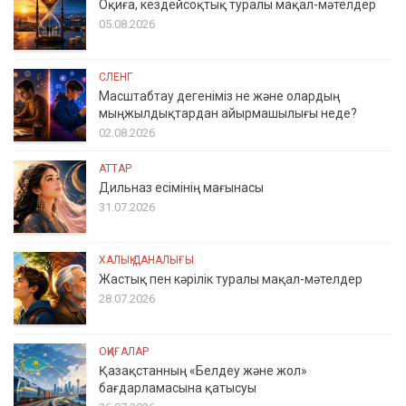
Оқиға, кездейсоқтық туралы мақал-мәтелдер
05.08.2026
СЛЕНГ
Масштабтау дегеніміз не және олардың
мыңжылдықтардан айырмашылығы неде?
02.08.2026
АТТАР
Дильназ есімінің мағынасы
31.07.2026
ХАЛЫҚ ДАНАЛЫҒЫ
Жастық пен кәрілік туралы мақал-мәтелдер
28.07.2026
ОҚИҒАЛАР
Қазақстанның «Белдеу және жол»
бағдарламасына қатысуы