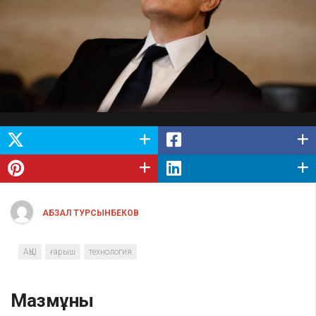
АБЗАЛ ТУРСЫНБЕКОВ
АҚШ
ғарыш
технология
Мазмұны