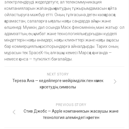
электрлендіруді жеделдетуге, ал телекоммуникация
компанияларын жаһандық қамтудың тұжырымдамасын қайта
ойластыруға мәжбүр етті. Оның тұлғасына деген көзқарасқа
қарамастан, салаларға ықпалы нақты сандарда айқын және
өлшенеді. Мүмкін, дәл осында Маск феноменінің мәні жатыр: ол
адамзаттың ең қымбат және технологиялық тұрғыдан күрделі
міндеттерін нақты өнімдері, нақты клиенттері және нақты ақшасы
бар коммерциялық кәсіпорындарға айналдырды. Тарих оның
мұрасын тек SpaceX-тің алғашқы кемесі Марсқа қонғанда —
немесе қонса — түпкілікті бағалайды.
NEXT STORY
Тереза ​​Ана — кедейлерге мейірімділік пен көмек
көрсетудің символы
PREVIOUS STORY
Стив Джобс — Apple компаниясын жасаушы және
технология әлеміндегі көреген