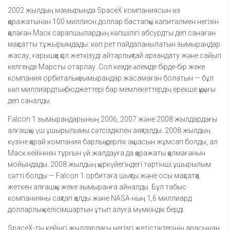
2002 жылдың мамырында SpaceX компаниясын өз
қаражатынан 100 миллион доллар бастапқы капиталмен негізін
қалаған Маск сарапшылардың көпшілігі абсурдты деп санаған
мақсатты тұжырымдады: көп рет пайдаланылатын зымырандар
жасау, ғарышқа қол жеткізуді айтарлықтай арзандату және сайып
келгенде Марсты отарлау. Сол кезде әлемде бірде-бір жеке
компания орбиталық зымырандар жасамаған болатын — бұл
көп миллиардтық бюджеттері бар мемлекеттердің ерекше құқығы
деп саналды.
Falcon 1 зымырандарының 2006, 2007 және 2008 жылдардағы
алғашқы үш ұшырылымы сәтсіздікпен аяқталды. 2008 жылдың
күзіне қарай компания барлық дерлік ақшасын жұмсап болды, ал
Маск кейіннен тұрғын үй жалдауға да қаражаты қалмағанын
мойындады. 2008 жылдың қыркүйегіндегі төртінші ұшырылым
сәтті болды — Falcon 1 орбитаға шықты және осы мақсатқа
жеткен алғашқы жеке зымыранға айналды. Бұл табыс
компанияны сақтап қалды және NASA-ның 1,6 миллиард
долларлық келісімшартын ұтып алуға мүмкіндік берді.
SpaceX-тің кейінгі жылдардағы негізгі жетістіктерінің арасынан