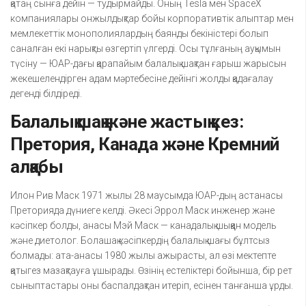
қатаң сынға дейін — тудырмайды. Оның Tesla мен SpaceX
компаниялары онжылдықтар бойы корпоративтік алыптар мен
мемлекеттік монополиялардың баянды бекіністері болып
саналған екі нарықты өзгертіп үлгерді. Осы тұлғаның ауқымын
түсіну — ЮАР-дағы қарапайым балалық шақтан ғарыш жарысын
жекешелендірген адам мәртебесіне дейінгі жолды қадағалау
дегенді білдіреді.
Балалық шақ және жастық кез:
Претория, Канада және Кремний
алқабы
Илон Рив Маск 1971 жылы 28 маусымда ЮАР-дың астанасы
Преторияда дүниеге келді. Әкесі Эррол Маск инженер және
кәсіпкер болды, анасы Мэй Маск — канадалық шыққан модель
және диетолог. Болашақ кәсіпкердің балалық шағы бұлтсыз
болмады: ата-анасы 1980 жылы ажырасты, ал өзі мектепте
қатыгез мазақтауға ұшырады. Өзінің естеліктері бойынша, бір рет
сыныптастары оны баспалдақтан итеріп, есінен танғанша ұрды.