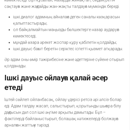
көмектеседі. Бұл құбылыс назарды жинақтап, ойдың ретін
сақтауға және жағдайды жан-жақты талдауға мүмкіндік береді.
ішкі диалог адамның айналаға деген саналы көзқарасын
қалыптастырады;
ол байқалмайтын маңызды бөлшектерге назар аударуға
көмектеседі;
мұндай өзара әрекет жоспар құру қабілетін қолдайды;
ішкі дауыс бағыт беретін серіктес іспетті қызмет атқарады.
Әр адам оны өмір тәжірибесіне және әдеттеріне сүйене отырып
қолданады.
Ішкі дауыс ойлауға қалай әсер
етеді
Іштей сөйлеп ойланбасақ, ойлау үдерісі ретсіз әрі әлсіз болар
еді. Адам талдау жасап, салыстырып, қорытынды шығара білу
дағдысын дәл сол ішкі әңгіме арқылы дамытады. Бұл –
фактілерді байланыстырып, болашақ нәтижелерді болжауға
арналған жаттығу тәрізді.