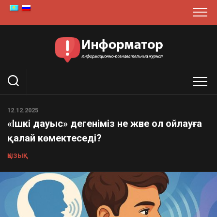
Skip
to
content
12.12.2025
«Ішкі дауыс» дегеніміз не және ол ойлауға
қалай көмектеседі?
ҚЫЗЫҚ