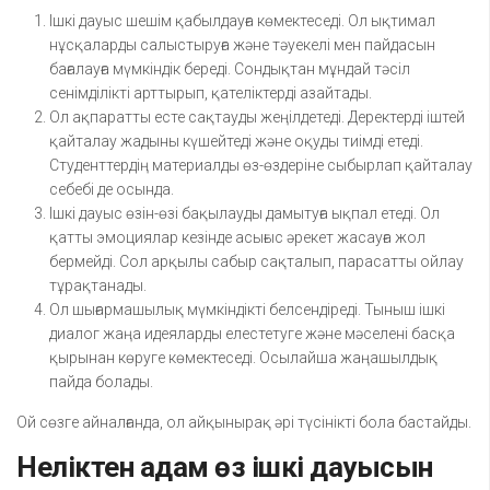
Ішкі дауыс шешім қабылдауға көмектеседі. Ол ықтимал
нұсқаларды салыстыруға және тәуекелі мен пайдасын
бағалауға мүмкіндік береді. Сондықтан мұндай тәсіл
сенімділікті арттырып, қателіктерді азайтады.
Ол ақпаратты есте сақтауды жеңілдетеді. Деректерді іштей
қайталау жадыны күшейтеді және оқуды тиімді етеді.
Студенттердің материалды өз-өздеріне сыбырлап қайталау
себебі де осында.
Ішкі дауыс өзін-өзі бақылауды дамытуға ықпал етеді. Ол
қатты эмоциялар кезінде асығыс әрекет жасауға жол
бермейді. Сол арқылы сабыр сақталып, парасатты ойлау
тұрақтанады.
Ол шығармашылық мүмкіндікті белсендіреді. Тыныш ішкі
диалог жаңа идеяларды елестетуге және мәселені басқа
қырынан көруге көмектеседі. Осылайша жаңашылдық
пайда болады.
Ой сөзге айналғанда, ол айқынырақ әрі түсінікті бола бастайды.
Неліктен адам өз ішкі дауысын