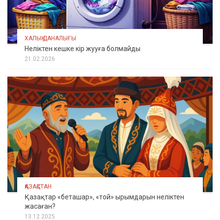
ХАЛЫҚ ДАНАЛЫҒЫ
Неліктен кешке кір жууға болмайды
21.02.2026
ҚАЗАҚСТАН
Қазақтар «беташар», «той» ырымдарын неліктен
жасаған?
13.12.2025