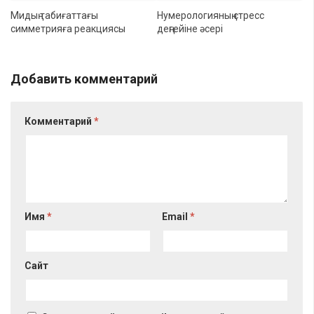
Мидың табиғаттағы
Нумерологияның стресс
симметрияға реакциясы
деңгейіне әсері
Добавить комментарий
Комментарий
*
Имя
*
Email
*
Сайт