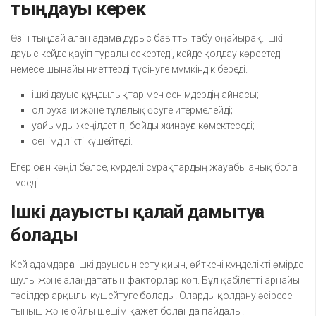
тыңдауы керек
Өзін тыңдай алған адамға дұрыс бағытты табу оңайырақ. Ішкі
дауыс кейде қауіп туралы ескертеді, кейде қолдау көрсетеді
немесе шынайы ниеттерді түсінуге мүмкіндік береді.
ішкі дауыс құндылықтар мен сенімдердің айнасы;
ол рухани және тұлғалық өсуге итермелейді;
уайымды жеңілдетіп, бойды жинауға көмектеседі;
сенімділікті күшейтеді.
Егер оған көңіл бөлсе, күрделі сұрақтардың жауабы анық бола
түседі.
Ішкі дауысты қалай дамытуға
болады
Кей адамдарға ішкі дауысын есту қиын, өйткені күнделікті өмірде
шулы және алаңдататын факторлар көп. Бұл қабілетті арнайы
тәсілдер арқылы күшейтуге болады. Оларды қолдану әсіресе
тыныш және ойлы шешім қажет болғанда пайдалы.