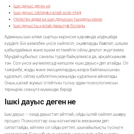
Ішкі дауыс деген не
Ішкі дауыс ойлауға қалай әсер етеді
Неліктен адам өз ішкі дауысын тыңдауы керек
Ішкі дауысты қалай дамытуға болады
Адамның ішкі әлемі сыртқы көрініске қарағанда әлдеқайда
күрделі. Біз өзімізбен үнсіз сөйлесіп, оқиғаларды бағалап, шешім
қабылдаймыз және ешкім естімейтін ойлы диалог жүргіземіз.
Мұндай құбылыс саналы түрде байқалмаса да, әрқайсымызға
тән. Сол үнсіз әңгімелесуді көпшілік «ішкі дауыс» деп атайды. Ол
тәжірибе, жады және эмоциялардың өзара байланысынан
құралып, ойлау қабілетінің маңызды құралына айналады.
Оның қалай жұмыс істейтінін түсіну адам психологиясын
тереңірек сезінуге мүмкіндік береді.
Ішкі дауыс деген не
Ішкі дауыс – сөзді дауыстап айтпай, ойды іштей сөйлеп шығару
процесі. Психологтар оны когнитивтік механизм деп
сипаттайды, өйткені ол ойды реттеп, шынайылықты түсінуге