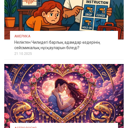
АМЕРИКА
Неліктен Чилидегі барлық адамдар өздерінің
сейсмикалық нұсқауларын біледі?
21.10.2025