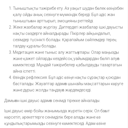
Тыныштықты тәжірибе ету. Аз уақыт шудан бөлек өзіңізбен
қалу ойды анық сезінуге мүмкіндік береді. Бұл әдіс жан
тыныштығын арттырып, эмоцияны реттейді.
Жеке жазбалар жүргізу. Дәптердегі жазбалар ішкі дауысты
нақты сөздерге айналдырады. Пікірлер айқындалып,
сезімдер түсінікті болады. Қарапайым сөйлемдер терең
талдау құралы болады.
Медитация және тыныс алу жаттығулары. Олар маңызды
және қажет ойларды кездейсоқ уайымдардан бөліп алуға
көмектеседі. Мұндай тәжірибелер қабылдауды тазартатын
айна іспетті.
Өзіндік рефлексия. Бұл әдіс өзіңе нақты сұрақтар қоюдан
басталады. Жауаптар адамға шынайы мақсаттарын көруге
және дұрыс жолды таңдауға жәрдемдеседі.
Дамыған ішкі дауыс адамға сенімді тірекке айналады.
Ішкі дауыс өмір бойы жанымызда жүретін серік. Ол бағыт
көрсетіп, әрекеттерге сенімділік бере алады және өз
құндылықтарымызды сезінуге көмектеседі. Адам өзіне