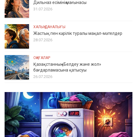
Дильназ есімінің мағынасы
31.07.2026
ХАЛЫҚ ДАНАЛЫҒЫ
Жастық пен кәрілік туралы мақал-мәтелдер
28.07.2026
ОҚИҒАЛАР
Қазақстанның «Белдеу және жол»
бағдарламасына қатысуы
26.07.2026