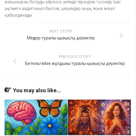
жақынырақ болуды үйренсе, әлемді тереңірек түсінеді. Ішкі
әңгімеге аздап көңіл бөлсек, шешімдер анық және жеңіл
қабылданады.
NEXT STORY
Меңдер туралы қызықты деректер
PREVIOUS STORY
Бетельгейзе жұлдызы туралы қызықты деректер
You may also like...