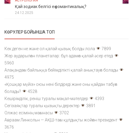
АСТРОЛОГИЯ
Қай зодиак белгісі ең романтикалық?
24.12.2025
КӨРУЛЕР БОЙЫНША ТОП
Кек деген не және ол қалай қызық болды лола
7899
Жер аударылған планеталар: бұл адамға қалай әсер етеді
5960
Алақандағы байлыққа бейімділікті қалай анықтауға болады
4975
«Қошқар мүйіз» оюы нені білдіреді және оны қайдан табуға
болады?
4528
Кешірімділік, реніш туралы мақал-мәтелдер
4393
Сегізаяқтар туралы қызықты деректер
3891
Олжас есімінің мағынасы
3702
Авраам Линкольн — АҚШ-тағы құлдықты жойған президент
3676