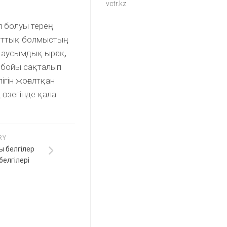
vctr.kz
п болуы терең
 ұлттық болмыстың
Маусымдық ырғақ,
р бойы сақталып
ігін жоғалтқан
 өзегінде қала
RY
ы белгілер
белгілері