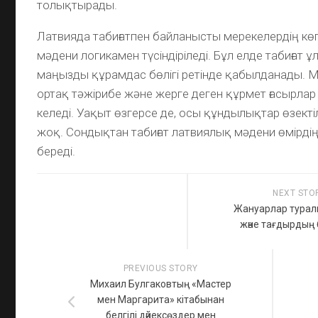
толықтырады.
Латвияда табиғатпен байланысты мерекелердің кө
мәдени логикамен түсіндіріледі. Бұл елде табиғат
маңызды құрамдас бөлігі ретінде қабылданады. 
ортақ тәжірибе және жерге деген құрмет ғасырла
келеді. Уақыт өзгерсе де, осы құндылықтар өзектіл
жоқ. Сондықтан табиғат латвиялық мәдени өмірдің
береді.
NEXT STO
Жануарлар турал
және тағдырдың 
PREVIOUS STORY
Михаил Булгаковтың «Мастер
мен Маргарита» кітабынан
белгілі дәйексөздер мен