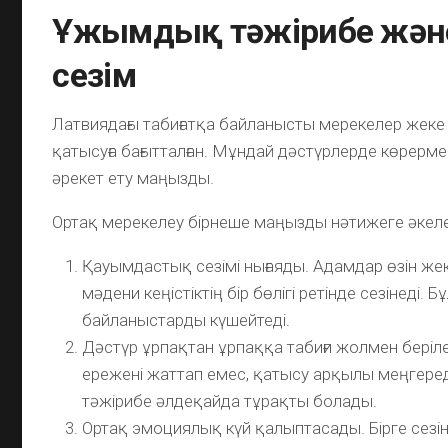
Ұжымдық тәжірибе және
сезім
Латвиядағы табиғатқа байланысты мерекелер жеке 
қатысуға бағытталған. Мұндай дәстүрлерде көрерме
әрекет ету маңызды.
Ортақ мерекелеу бірнеше маңызды нәтижеге әкеле
Қауымдастық сезімі нығаяды. Адамдар өзін жек
мәдени кеңістіктің бір бөлігі ретінде сезінеді. Б
байланыстарды күшейтеді.
Дәстүр ұрпақтан ұрпаққа табиғи жолмен беріле
ережені жаттап емес, қатысу арқылы меңгере
тәжірибе әлдеқайда тұрақты болады.
Ортақ эмоциялық күй қалыптасады. Бірге сезін