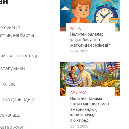
ан
е сүйеніп
ҚЫЗЫҚ
Неліктен балалар
аттың өзі басты
уақыт баяу өтіп
жатқандай сезінеді?
06.06.2025
айқын көрсетеді.
асталуымен
ң толық
АМЕРИКА
Неліктен Панама
штыққа дайындық
латын мәдениеті мен
американдық
 саналады.
капитализмді
біріктіреді
қатар жүріп
22.12.2025