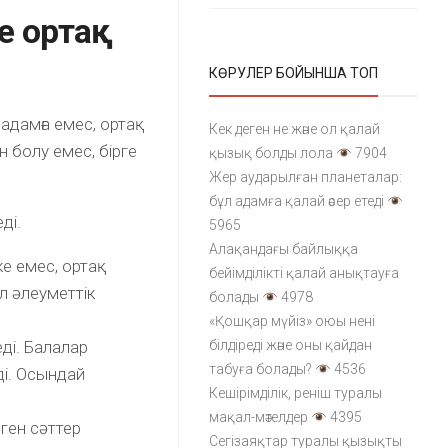
 ортақ
КӨРУЛЕР БОЙЫНША ТОП
адамға емес, ортақ
Кек деген не және ол қалай
н болу емес, бірге
қызық болды лола
7904
Жер аударылған планеталар:
бұл адамға қалай әсер етеді
ді.
5965
Алақандағы байлыққа
е емес, ортақ
бейімділікті қалай анықтауға
ұл әлеуметтік
болады
4978
«Қошқар мүйіз» оюы нені
ді. Балалар
білдіреді және оны қайдан
табуға болады?
4536
ді. Осындай
Кешірімділік, реніш туралы
мақал-мәтелдер
4395
ген сәттер
Сегізаяқтар туралы қызықты