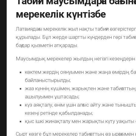
Табиғи маусымдарға бағынғ
мерекелік күнтізбе
Латвиядағы мерекелік жыл нақты табиғи өзгерістерг
құрылады. Бұл жерде шартты күндерден гөрі табиғ
бағдар қызметін атқарады.
Маусымдық мерекелер жылдың негізгі кезеңдерін 
көктем жердің оянуымен және жаңа өмірдің б
байланыстырылды;
жаз күннің күшімен, жарықпен және табиғатты
ашылуымен ұштасады;
күз аяқталу, өнім үшін алғыс айту және тыны
кезеңі ретінде қабылданады;
қыс ішкі жинақталу мен жарықты күту уақыты
Сырт көзге бұл мерекелер табиғаттың өз ырғағымен 