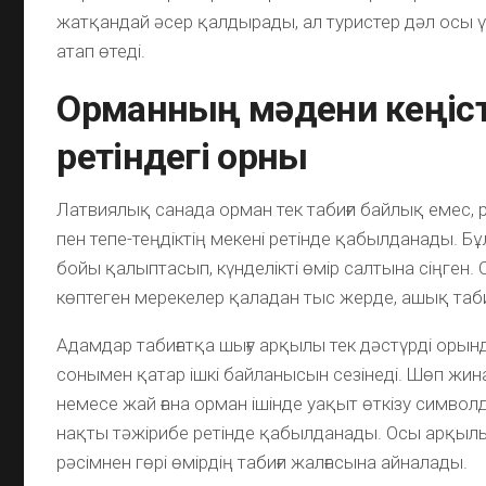
жатқандай әсер қалдырады, ал туристер дәл осы ү
атап өтеді.
Орманның мәдени кеңіст
ретіндегі орны
Латвиялық санада орман тек табиғи байлық емес,
пен тепе-теңдіктің мекені ретінде қабылданады. Бұл
бойы қалыптасып, күнделікті өмір салтына сіңген.
көптеген мерекелер қаладан тыс жерде, ашық таби
Адамдар табиғатқа шығу арқылы тек дәстүрді оры
сонымен қатар ішкі байланысын сезінеді. Шөп жина
немесе жай ғана орман ішінде уақыт өткізу символ
нақты тәжірибе ретінде қабылданады. Осы арқыл
рәсімнен гөрі өмірдің табиғи жалғасына айналады.