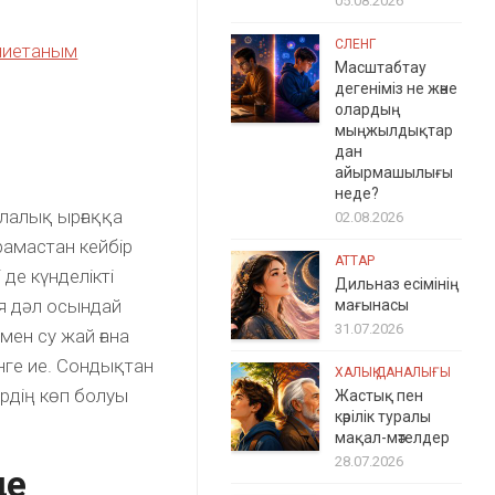
05.08.2026
СЛЕНГ
үниетаным
Масштабтау
дегеніміз не және
олардың
мыңжылдықтар
дан
айырмашылығы
неде?
қалалық ырғаққа
02.08.2026
рамастан кейбір
АТТАР
де күнделікті
Дильназ есімінің
ия дәл осындай
мағынасы
31.07.2026
мен су жай ғана
нге ие. Сондықтан
ХАЛЫҚ ДАНАЛЫҒЫ
рдің көп болуы
Жастық пен
кәрілік туралы
мақал-мәтелдер
28.07.2026
де