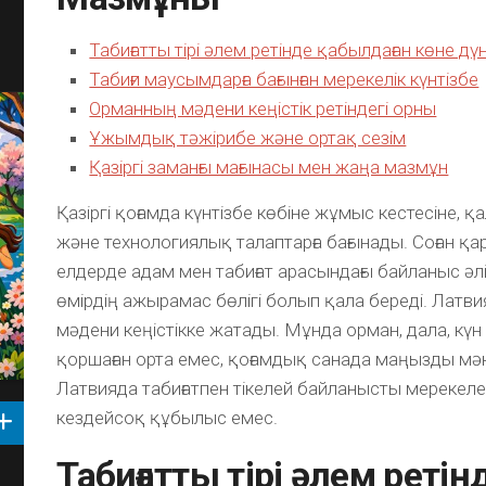
Табиғатты тірі әлем ретінде қабылдаған көне д
Табиғи маусымдарға бағынған мерекелік күнтізбе
Орманның мәдени кеңістік ретіндегі орны
Ұжымдық тәжірибе және ортақ сезім
Қазіргі заманғы мағынасы мен жаңа мазмұн
Қазіргі қоғамда күнтізбе көбіне жұмыс кестесіне, 
және технологиялық талаптарға бағынады. Соған қа
елдерде адам мен табиғат арасындағы байланыс әлі 
өмірдің ажырамас бөлігі болып қала береді. Латв
мәдени кеңістікке жатады. Мұнда орман, дала, күн 
қоршаған орта емес, қоғамдық санада маңызды мә
Латвияда табиғатпен тікелей байланысты мерекеле
кездейсоқ құбылыс емес.
Табиғатты тірі әлем ретін