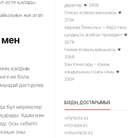
ыт есте қалады.
деректер
3908
Олжас есімінің мағынасы
айылығын жиі атап
3706
Авраам Линкольн — АҚШ-тағы
құлдықты жойған президент
 мен
3678
Назим есімінің мағынасы
3368
Хан Кенесары – Қазақ
еннің қалдығы
хандығының соңғы ханы
әнге ие бола
3304
 мұндай дәстүрлер
БІЗДІҢ ДОСТАРЫМЫЗ
да бұл мерекелер
атқарады. Адам өзін
onlyfacts.kz
еді. Осы себепті
inforadar.kz
ісінше оны
millionfacts.kz