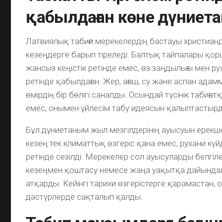
қабылдаған көне дүниет
Латвиялық табиғи мерекелердің бастауы христианд
кезеңдерге барып тіреледі. Балтық тайпалары қор
жансыз кеңістік ретінде емес, өз заңдылығы мен рух
ретінде қабылдаған. Жер, ағаш, су және аспан ада
өмірдің бір бөлігі саналды. Осындай түсінік табиғат
емес, онымен үйлесім табу идеясын қалыптастыр
Бұл дүниетаным жыл мезгілдерінің ауысуын ерекше 
кезең тек климаттық өзгеріс қана емес, рухани күй
ретінде сезілді. Мерекелер сол ауысуларды белгіле
кезеңмен қоштасу немесе жаңа уақытқа дайында
атқарды. Кейінгі тарихи өзгерістерге қарамастан, 
дәстүрлерде сақталып қалды.