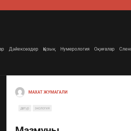
ар
Дәйексөздер
Қызық
Нумерология
Оқиғалар
Слен
МАХАТ ЖУМАГАЛИ
дәстүр
экология
Мазмұны