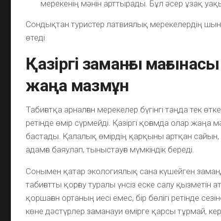
мерекенің мәнін арттырады. Бұл әсер ұзақ уақ
Сондықтан туристер латвиялық мерекелердің шын
өтеді.
Қазіргі заманғы мағынасы
жаңа мазмұн
Табиғатқа арналған мерекелер бүгінгі таңда тек өтк
ретінде өмір сүрмейді. Қазіргі қоғамда олар жаңа м
бастады. Қалалық өмірдің қарқыны артқан сайын,
адамға баяулап, тыныстауға мүмкіндік береді.
Сонымен қатар экологиялық сана күшейген заман
табиғатты қорғау туралы үнсіз еске салу қызметін 
қоршаған ортаның иесі емес, бір бөлігі ретінде сезін
көне дәстүрлер заманауи өмірге қарсы тұрмай, кер