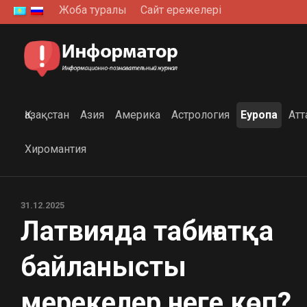
Skip
Жоба туралы
Сайт ережелері
to
content
Қазақстан
Азия
Америка
Астрология
Еуропа
Атт
Хиромантия
31.12.2025
Латвияда табиғатқа
байланысты
мерекелер неге көп?