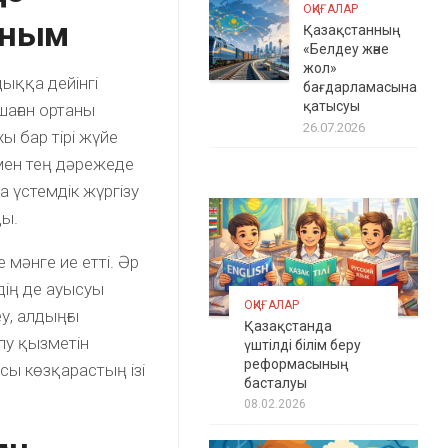
ОҚИҒАЛАР
аным
Қазақстанның
«Белдеу және
жол»
ыққа дейінгі
бағдарламасына
қатысуы
шаған ортаны
26.07.2026
ы бар тірі жүйе
ммен тең дәрежеде
қа үстемдік жүргізу
ды.
мәнге ие етті. Әр
дің де ауысуы
ОҚИҒАЛАР
у, алдыңғы
Қазақстанда
лу қызметін
үштілді білім беру
реформасының
осы көзқарастың ізі
басталуы
08.02.2026