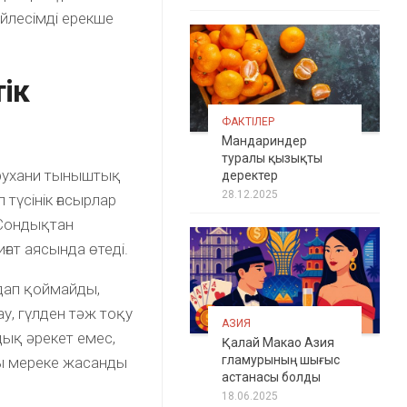
йлесімді ерекше
ік
ФАКТІЛЕР
Мандариндер
туралы қызықты
 рухани тыныштық
деректер
28.12.2025
 түсінік ғасырлар
 Сондықтан
ғат аясында өтеді.
ндап қоймайды,
у, гүлден тәж тоқу
АЗИЯ
дық әрекет емес,
Қалай Макао Азия
гламурының шығыс
ы мереке жасанды
астанасы болды
18.06.2025