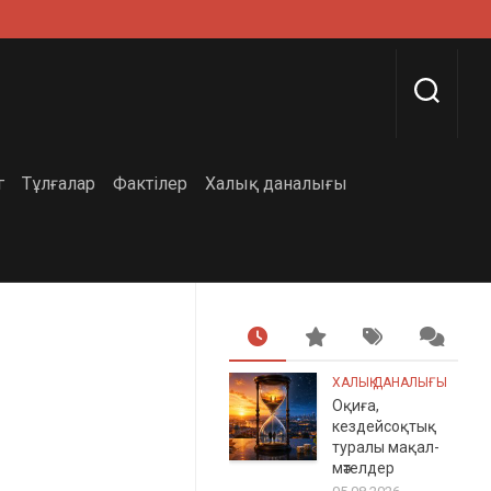
г
Тұлғалар
Фактілер
Халық даналығы
ХАЛЫҚ ДАНАЛЫҒЫ
Оқиға,
кездейсоқтық
туралы мақал-
мәтелдер