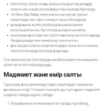
Marina Bay Sands сияқты ерекше ғимараттар қонақүйді,
казино мен сауда орталықтарын бір кешенде біріктіреді;
тік бағы бар бақтар және жасыл шатырлар тұрғын
кварталдар мен офис ғимараттарын безендіреді;
қоғамдық көлік жүйесі мобильді қосымшалармен
интеграцияланған, бұл жолаушыларға ыңғайлы;
көшелерде қауіпсіздік пен тәртіпті қамтамасыз ететін ақылды
бағдаршамдар мен камералар орнатылған;
қала жаңартылатын энергия көздерін және экологиялық
технологияларды белсенді қолданады.
Осы ерекшеліктер Сингапурды ыңғайлылық пен инновацияны
үйлестірген елге айналдырады.
Мәдениет және өмір салты
Тұрғындар қатаң ережелерді сақтап, көшелердің тазалығын
қамтамасыз етеді. Толеранттылық пен дәстүрге құрмет мәдениеті
күнделікті өмірде көрініс табады.
Халық бірнеше этникалық топтан тұрады. Қытайлар,