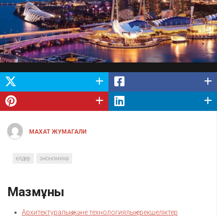
МАХАТ ЖУМАГАЛИ
елдер
экономика
Мазмұны
Архитектуралық және технологиялық ерекшеліктер