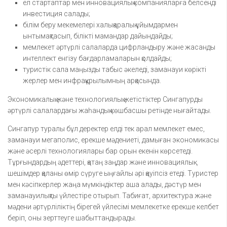
ел стартаптар мен инновациялық компанияларға белсенді
инвестиция салады;
білім беру мекемелері халықаралық ұйымдармен
ынтымақтасып, білікті мамандар дайындайды;
мемлекет әртүрлі салаларда цифрландыру және жасанды
интеллект енгізу бағдарламаларын қолдайды;
туристік сала маңызды табыс әкеледі, заманауи көрікті
жерлер мен инфрақұрылымның арқасында.
Экономикалық және технологиялық жетістіктер Сингапурды
әртүрлі салалардағы жаһандық көшбасшы ретінде нығайтады.
Сингапур туралы бұл деректер елді тек арал мемлекет емес,
заманауи мегаполис, ерекше мәдениеті, дамыған экономикасы
және әсерлі технологиялары бар орын екенін көрсетеді.
Тұрғындардың әдеттері, қатаң заңдар және инновациялық
шешімдер қаланы өмір сүруге ыңғайлы әрі қауіпсіз етеді. Туристер
мен кәсіпкерлер жаңа мүмкіндіктер аша алады, дәстүр мен
заманауилықты үйлестіре отырып. Табиғат, архитектура және
мәдени әртүрліліктің бірегей үйлесімі мемлекетке ерекше келбет
беріп, оны зерттеуге шабыттандырады.