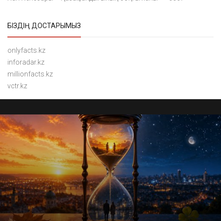
БІЗДІҢ ДОСТАРЫМЫЗ
onlyfacts.kz
inforadar.kz
millionfacts.kz
vctr.kz