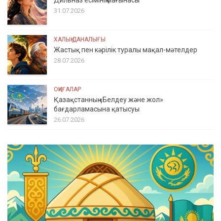
Дильназ есімінің мағынасы
31.07.2026
ХАЛЫҚ ДАНАЛЫҒЫ
Жастық пен кәрілік туралы мақал-мәтелдер
28.07.2026
ОҚИҒАЛАР
Қазақстанның «Белдеу және жол»
бағдарламасына қатысуы
26.07.2026