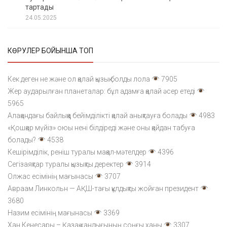
тартады
24.05.2025
КӨРУЛЕР БОЙЫНША ТОП
Кек деген не және ол қалай қызық болды лола
7905
Жер аударылған планеталар: бұл адамға қалай әсер етеді
5965
Алақандағы байлыққа бейімділікті қалай анықтауға болады
4983
«Қошқар мүйіз» оюы нені білдіреді және оны қайдан табуға
болады?
4538
Кешірімділік, реніш туралы мақал-мәтелдер
4396
Сегізаяқтар туралы қызықты деректер
3914
Олжас есімінің мағынасы
3707
Авраам Линкольн — АҚШ-тағы құлдықты жойған президент
3680
Назим есімінің мағынасы
3369
Хан Кенесары – Қазақ хандығының соңғы ханы
3307