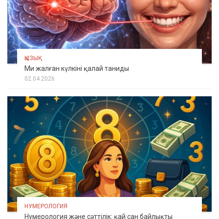
ҚЫЗЫҚ
Ми жалған күлкіні қалай таниды
02.04.2026
НУМЕРОЛОГИЯ
Нумерология және сәттілік: қай сан байлықты