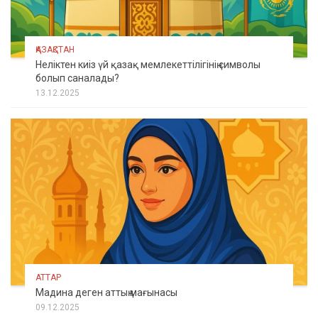
ҚАЗАҚСТАН
Неліктен киіз үй қазақ мемлекеттілігінің символы
болып саналады?
13.12.2025
АТТАР
Мадина деген аттың мағынасы
09.12.2025