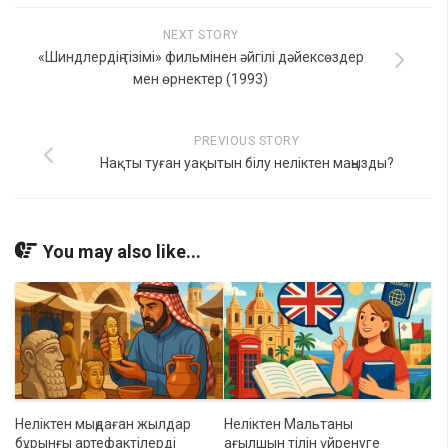
NEXT STORY
«Шиндлердің тізімі» фильмінен әйгілі дәйексөздер
мен өрнектер (1993)
PREVIOUS STORY
Нақты туған уақытын білу неліктен маңызды?
You may also like...
Неліктен мыңдаған жылдар
Неліктен Мальтаны
бұрынғы артефактілерді
ағылшын тілін үйренуге