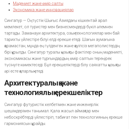
Мәдениет және өмір салты
Экономика және инновациялар
Сингапур — Оңтүстік-Шығыс Азиядағы кішкентай арал
мемлекет, ол туристер мен бизнесмендерді бүкіл әлемнен
тартады. Заманауи архитектура, озық технологиялар мен бай
тарихты үйлестіре білуі елді ерекше етеді. Шағын аумағына
қарамастан, мұнда ең гүлденген және қауіпсіз мегаполистердің
бірі құрылды. Сингапур туралы қызықты фактілер оның мәдениеті,
экономикасы және тұрғындардың өмір салтын тереңірек
түсінуге көмектеседі. Бұл ерекшеліктерді білу саяхатты қызықты
әрі есте қаларлық етеді.
Архитектуралық және
технологиялық ерекшеліктер
Сингапур футуристік келбетімен және инженерлік
шешімдерімен танымал. Қала жасыл аймақтар мен
небоскрёбтерді үйлестіріп, табиғат пен технологияның ерекше
гармониясын құрайды.