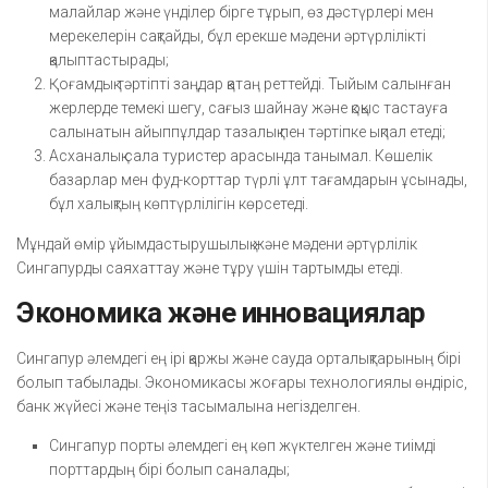
малайлар және үнділер бірге тұрып, өз дәстүрлері мен
мерекелерін сақтайды, бұл ерекше мәдени әртүрлілікті
қалыптастырады;
Қоғамдық тәртіпті заңдар қатаң реттейді. Тыйым салынған
жерлерде темекі шегу, сағыз шайнау және қоқыс тастауға
салынатын айыппұлдар тазалық пен тәртіпке ықпал етеді;
Асханалық сала туристер арасында танымал. Көшелік
базарлар мен фуд-корттар түрлі ұлт тағамдарын ұсынады,
бұл халықтың көптүрлілігін көрсетеді.
Мұндай өмір ұйымдастырушылық және мәдени әртүрлілік
Сингапурды саяхаттау және тұру үшін тартымды етеді.
Экономика және инновациялар
Сингапур әлемдегі ең ірі қаржы және сауда орталықтарының бірі
болып табылады. Экономикасы жоғары технологиялы өндіріс,
банк жүйесі және теңіз тасымалына негізделген.
Сингапур порты әлемдегі ең көп жүктелген және тиімді
порттардың бірі болып саналады;